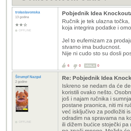
trolaslavonska
Pobjednik Idea Knockout
13 godina
Ručnik je tek ulazna točka,
koja integrira podatke i om
OFFLINE
Jel to eufemizam za prodaj
stvarno ima buducnost.
Nije ni cudo sto su dosli po
6
0
0
HVALA
Štrumpf Nazgul
Re: Pobjednik Idea Knoc
2 godine
Iskreno se nedam da će dečki
koristili ovako nešto. Osobno
još i najam ručnika i sumnj
postane praonica, niti mi ru
već isključivo za podložiti
odradim na spravama na koji
OFFLINE
ili dižem bućice stoječki p
ne znači mnogo. Možda će š