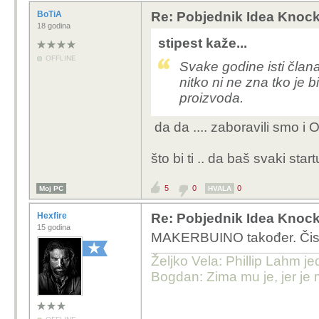
BoTiA
Re: Pobjednik Idea Knoc
18 godina
stipest kaže...
OFFLINE
Svake godine isti čla
nitko ni ne zna tko je 
proizvoda.
da da .... zaboravili smo i 
što bi ti .. da baš svaki star
5
0
0
Moj PC
HVALA
Hexfire
Re: Pobjednik Idea Knoc
15 godina
MAKERBUINO također. Čist 
Željko Vela: Phillip Lahm j
Bogdan: Zima mu je, jer je 