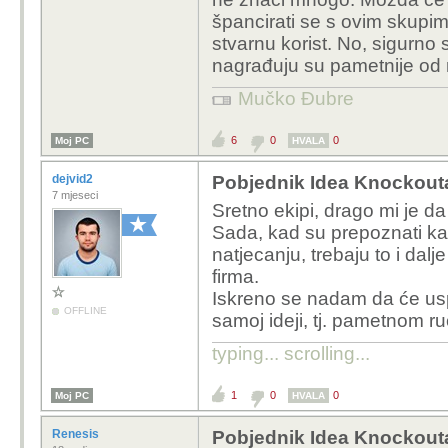
špancirati se s ovim skupi
stvarnu korist. No, sigurno su
nagrađuju su pametnije od
Mučko Đubre
6
0
0
Moj PC
HVALA
dejvid2
Pobjednik Idea Knockout
7 mjeseci
Sretno ekipi, drago mi je da
Sada, kad su prepoznati ka
natjecanju, trebaju to i dalj
firma.
Iskreno se nadam da će usp
OFFLINE
samoj ideji, tj. pametnom ruč
typing... scrolling...
1
0
0
Moj PC
HVALA
Renesis
Pobjednik Idea Knockout