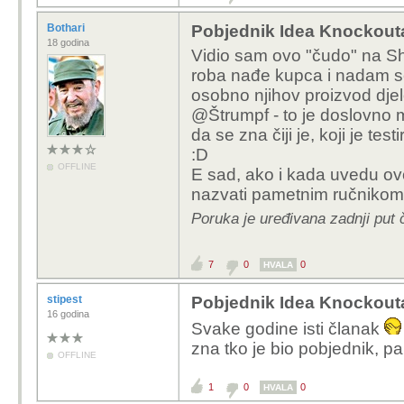
Bothari
Pobjednik Idea Knockout
18 godina
Vidio sam ovo "čudo" na Shi
roba nađe kupca i nadam se
osobno njihov proizvod dje
@Štrumpf - to je doslovno ma
da se zna čiji je, koji je te
:D
OFFLINE
E sad, ako i kada uvedu ov
nazvati pametnim ručnikom
Poruka je uređivana zadnji put 
7
0
0
HVALA
stipest
Pobjednik Idea Knockout
16 godina
Svake godine isti članak
zna tko je bio pobjednik, p
OFFLINE
1
0
0
HVALA