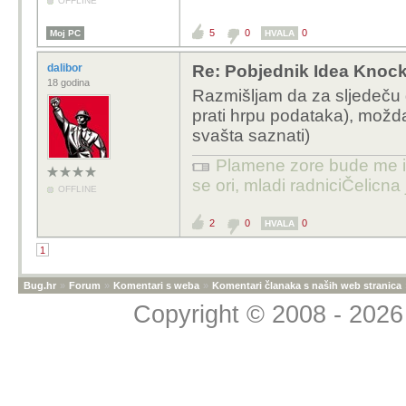
OFFLINE
5
0
0
Moj PC
HVALA
dalibor
Re: Pobjednik Idea Knoc
18 godina
Razmišljam da za sljedeču 
prati hrpu podataka), možda
svašta saznati)
Plamene zore bude me iz
se ori, mladi radniciČelicna j
OFFLINE
2
0
0
HVALA
1
Bug.hr
»
Forum
»
Komentari s weba
»
Komentari članaka s naših web stranica
Copyright © 2008 - 2026 