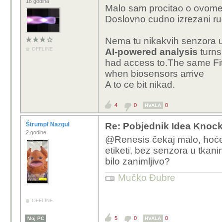
18 godina
Malo sam procitao o ovome, 
Doslovno cudno izrezani ru
Nema tu nikakvih senzora u 
OFFLINE
AI‑powered analysis
turns
had access to.​The same F
when biosensors arrive
A to ce bit nikad.
4
0
0
HVALA
Štrumpf Nazgul
Re: Pobjednik Idea Knoc
2 godine
@Renesis čekaj malo, hoćeš
etiketi, bez senzora u tkanin
bilo zanimljivo?
Mučko Đubre
OFFLINE
5
0
0
Moj PC
HVALA