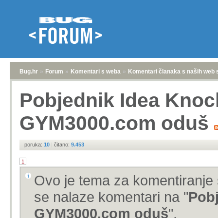
Bug.hr
»
Forum
»
Komentari s weba
»
Komentari članaka s naših web 
Pobjednik Idea Knoc
GYM3000.com oduš
poruka:
10
|
čitano:
9.453
1
Ovo je tema za komentiranje 
se nalaze komentari na "
Pobj
GYM3000.com oduš
".