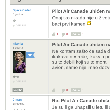
Space Cadet
Pilot Air Canade uhićen n
8 godina
Onaj tko nikada nije u život
baci prvi kamen
OFFLINE
1
0
0
HVALA
nikonja
Pilot Air Canade uhićen n
8 godina
Ne kontam zašto če sada do
ikakave nesreče, ikakvih prob
su to debili koji su to moral
avion, samo nije imao dozvol
OFFLINE
5
0
0
Moj PC
HVALA
J-man
Re: Pilot Air Canade uhić
18 godina
Je su li ga uhapsili u letu ili