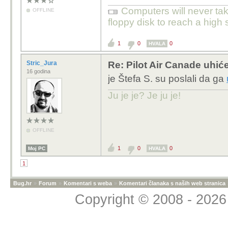
Computers will never tak
OFFLINE
floppy disk to reach a high 
1
0
0
HVALA
Stric_Jura
Re: Pilot Air Canade uhić
16 godina
je Štefa S. su poslali da ga
Ju je je? Je ju je!
OFFLINE
1
0
0
Moj PC
HVALA
1
Bug.hr
»
Forum
»
Komentari s weba
»
Komentari članaka s naših web stranica
Copyright © 2008 - 2026 