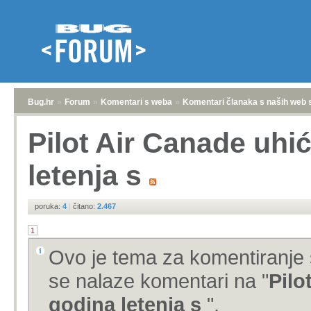
Bug.hr
»
Forum
»
Komentari s weba
»
Komentari članaka s naših web 
Pilot Air Canade uhi
letenja s
poruka:
4
|
čitano:
2.467
1
Ovo je tema za komentiranje 
se nalaze komentari na "
Pilo
godina letenja s
".