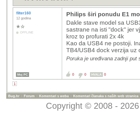
filter160
Philips širi ponudu E1 mo
12 godina
Dakle stave model sa USB3.
sastrane na isti "dock" jer
OFFLINE
kroz to profurati 2x 4k
Kao da USB4 ne postoji. Inač
TB4/USB4 dock verzija uz o
Poruka je uređivana zadnji put s
0
0
0
Moj PC
HVALA
1
Bug.hr
»
Forum
»
Komentari s weba
»
Komentari članaka s naših web stranica
Copyright © 2008 - 2026 