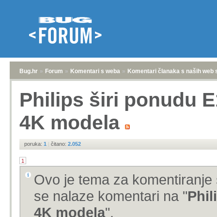
Bug.hr
»
Forum
»
Komentari s weba
»
Komentari članaka s naših web 
Philips širi ponudu E
4K modela
poruka:
1
|
čitano:
2.052
1
Ovo je tema za komentiranje 
se nalaze komentari na "
Phil
4K modela
".