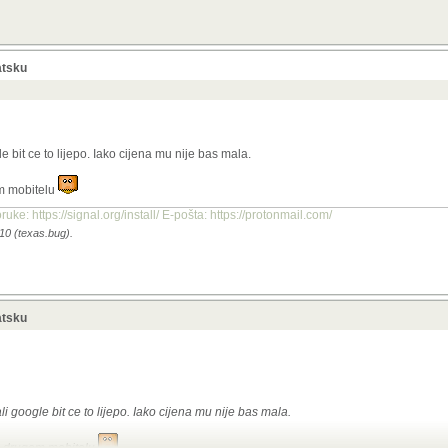
atsku
e bit ce to lijepo. Iako cijena mu nije bas mala.
om mobitelu
uke: https://signal.org/install/ E-pošta: https://protonmail.com/
10 (texas.bug).
atsku
i google bit ce to lijepo. Iako cijena mu nije bas mala.