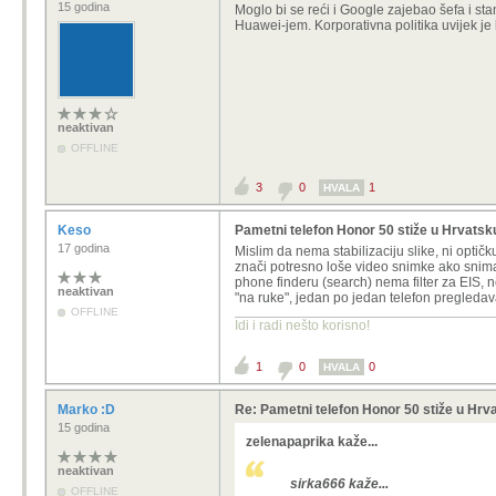
15 godina
Moglo bi se reći i Google zajebao šefa i st
Huawei-jem. Korporativna politika uvijek je 
neaktivan
OFFLINE
3
0
1
HVALA
Keso
Pametni telefon Honor 50 stiže u Hrvatsk
17 godina
Mislim da nema stabilizaciju slike, ni optičk
znači potresno loše video snimke ako snimat
phone finderu (search) nema filter za EIS,
neaktivan
"na ruke", jedan po jedan telefon pregledava
OFFLINE
Idi i radi nešto korisno!
1
0
0
HVALA
Marko :D
Re: Pametni telefon Honor 50 stiže u Hrv
15 godina
zelenapaprika kaže...
neaktivan
sirka666 kaže...
OFFLINE