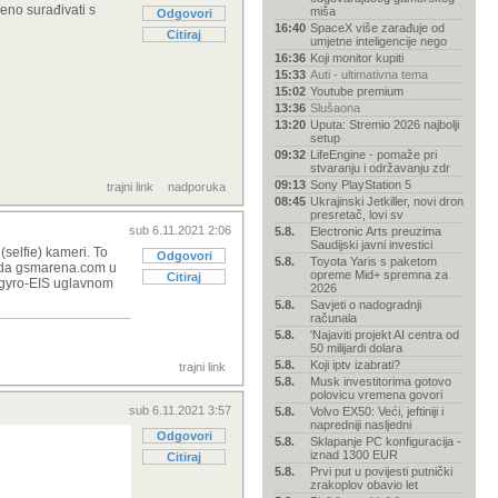
eno surađivati s
miša
Odgovori
16:40
SpaceX više zarađuje od
Citiraj
umjetne inteligencije nego
16:36
Koji monitor kupiti
15:33
Auti - ultimativna tema
15:02
Youtube premium
13:36
Slušaona
13:20
Uputa: Stremio 2026 najbolji
setup
09:32
LifeEngine - pomaže pri
stvaranju i održavanju zdr
09:13
Sony PlayStation 5
trajni link
nadporuka
08:45
Ukrajinski Jetkiller, novi dron
presretač, lovi sv
sub 6.11.2021 2:06
5.8.
Electronic Arts preuzima
Saudijski javni investici
(selfie) kameri. To
Odgovori
5.8.
Toyota Yaris s paketom
je da gsmarena.com u
opreme Mid+ spremna za
Citiraj
u gyro-EIS uglavnom
2026
5.8.
Savjeti o nadogradnji
računala
5.8.
'Najaviti projekt AI centra od
50 milijardi dolara
5.8.
Koji iptv izabrati?
trajni link
5.8.
Musk investitorima gotovo
polovicu vremena govori
sub 6.11.2021 3:57
5.8.
Volvo EX50: Veći, jeftiniji i
napredniji nasljedni
Odgovori
5.8.
Sklapanje PC konfiguracija -
iznad 1300 EUR
Citiraj
5.8.
Prvi put u povijesti putnički
zrakoplov obavio let