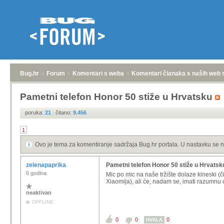
Bug.hr
»
Forum
»
Komentari s weba
»
Komentari članaka s naših web 
Pametni telefon Honor 50 stiže u Hrvatsku
poruka:
21
|
čitano:
9.456
1
Ovo je tema za komentiranje sadržaja Bug.hr portala. U nastavku se n
zelenapaprika
Pametni telefon Honor 50 stiže u Hrvatsk
6 godina
Mic po mic na naše tržište dolaze kineski (č
Xiaomija), ali će, nadam se, imati razumnu 
neaktivan
OFFLINE
0
0
0
HVALA