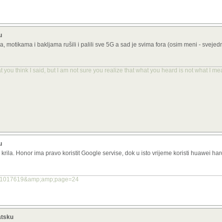
u
ma, motikama i bakljama rušili i palili sve 5G a sad je svima fora (osim meni - svejedn
you think I said, but I am not sure you realize that what you heard is not what I me
u
rila. Honor ima pravo koristit Google servise, dok u isto vrijeme koristi huawei har
?t=1017619&amp;amp;page=24
atsku