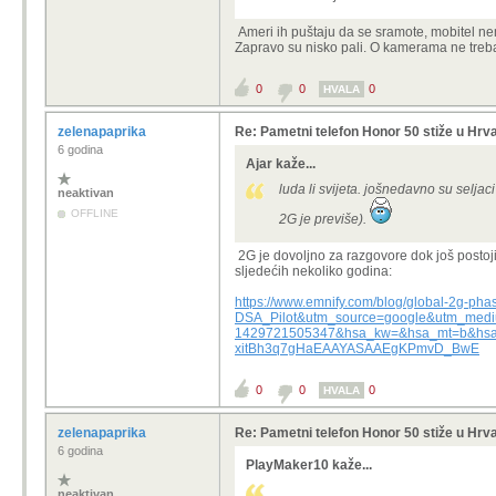
Ameri ih puštaju da se sramote, mobitel ne
Zapravo su nisko pali. O kamerama ne treba t
0
0
0
HVALA
zelenapaprika
Re: Pametni telefon Honor 50 stiže u Hrv
6 godina
Ajar kaže...
luda li svijeta. jošnedavno su seljaci
neaktivan
OFFLINE
2G je previše).
2G je dovoljno za razgovore dok još postoji. 
sljedećih nekoliko godina:
https://www.emnify.com/blog/global-2g
DSA_Pilot&utm_source=google&utm_me
1429721505347&hsa_kw=&hsa_mt=b&hsa_
xitBh3q7gHaEAAYASAAEgKPmvD_BwE
0
0
0
HVALA
zelenapaprika
Re: Pametni telefon Honor 50 stiže u Hrv
6 godina
PlayMaker10 kaže...
neaktivan