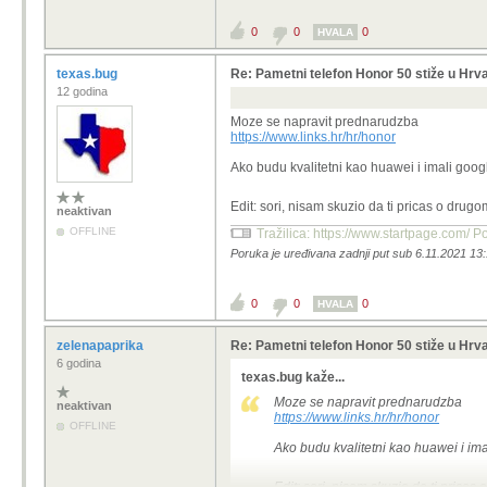
0
0
0
HVALA
texas.bug
Re: Pametni telefon Honor 50 stiže u Hrv
12 godina
Moze se napravit prednarudzba
https://www.links.hr/hr/honor
Ako budu kvalitetni kao huawei i imali googl
Edit: sori, nisam skuzio da ti pricas o drug
neaktivan
OFFLINE
Tražilica: https://www.startpage.com/ Por
Poruka je uređivana zadnji put sub 6.11.2021 13:
0
0
0
HVALA
zelenapaprika
Re: Pametni telefon Honor 50 stiže u Hrv
6 godina
texas.bug kaže...
Moze se napravit prednarudzba
neaktivan
https://www.links.hr/hr/honor
OFFLINE
Ako budu kvalitetni kao huawei i imal