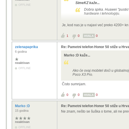
SimeKZ kaže...
OFFLINE
Dobra spika. Huawei "pustio" 
hardware i tehnologiju.
Kinezi zajebali sefa i stanicu
Je, kod nas je u najavi već preko 4200+ kn 
Ameri ih puštaju da se sramote, mob
prodat. Zapravo su nisko pali. O kame
1
0
0
HVALA
zelenapaprika
Re: Pametni telefon Honor 50 stiže u Hrv
6 godina
Marko :D kaže...
neaktivan
OFFLINE
Ako će ovaj mobitel doći u globalno
Poco X3 Pro.
Čisto sumnjam.
0
0
0
HVALA
Marko :D
Re: Pametni telefon Honor 50 stiže u Hrv
15 godina
Ne znam, nešto se šuška o tome, ali ne pre
neaktivan
OFFLINE