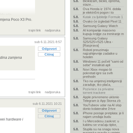
5.8.
Biciklizam, bicikli, oprema,
staze...
5.8.
Ova Honda iz 1974. dobila
je električni pogon i to
žda nije
5.8.
Kutak za ljubitelje Formule 1
zamjena Poco X3 Pro.
5.8.
Ovako će izgledati Pixel 11
5.8.
Samsung Galaxy Watch
trajni link
nadporuka
5.8.
AI kompanije masovno
kupuju knjige za treniranje m
5.8.
Samsung Galaxy
sub 6.11.2021 8:57
S25/S25+/S25 Ultra -
[Rasprava]
Odgovori
5.8.
Roboti preuzimaju
najzahtjevnije zadatke u
Citiraj
hotelim
jedina zamjena
5.8.
Windowsi 11 počeli "sami od
sebe" instalirati apli
5.8.
Novi Xbox mogao bi
pokretati igre sa svih
prethodn
5.8.
Tko na umjetnoj inteligenciji
zarađuje, tko plaća,
5.8.
Pozivnice za privatne
trajni link
nadporuka
torrent trackere
5.8.
Apple privremeno uklonio
Telegram iz App Storea zb
sub 6.11.2021 10:21
5.8.
YouTubeov udar na AI slop
donio kolateralne žrtve
Odgovori
5.8.
iPhone postaje pretplata: je li
Citiraj
najam uređaja budu
awei hardware i
5.8.
I u Mercedesu zaokret: u
kabinu se vraćaju tipke,
5.8.
Stupila su na snagu nova
europska pravila o umjetn