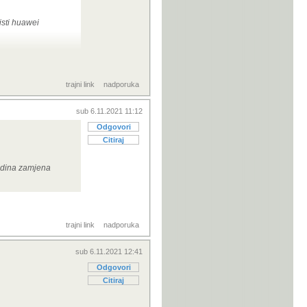
isti huawei
e ih se 5 komada
trajni link
nadporuka
sub 6.11.2021 11:12
Odgovori
Citiraj
jedina zamjena
trajni link
nadporuka
sub 6.11.2021 12:41
Odgovori
Citiraj