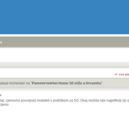
stranica
»
+/- sve po
alaze komentari na "
Pametni telefon Honor 50 stiže u Hrvatsku
".
u
itaj: cjenovno povoljniji) mobiteli s podrškom za 5G. Ovaj možda nije najjeftiniji (t
cijenu.