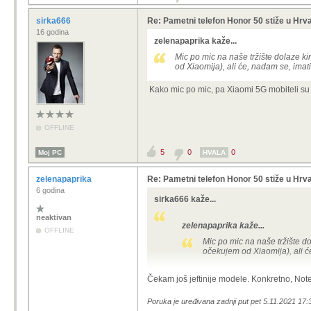
sirka666
Re: Pametni telefon Honor 50 stiže u Hrv
16 godina
zelenapaprika kaže...
Mic po mic na naše tržište dolaze kin
od Xiaomija), ali će, nadam se, imat
Kako mic po mic, pa Xiaomi 5G mobiteli su 
OFFLINE
5
0
0
Moj PC
HVALA
zelenapaprika
Re: Pametni telefon Honor 50 stiže u Hrv
6 godina
sirka666 kaže...
neaktivan
zelenapaprika kaže...
OFFLINE
Mic po mic na naše tržište dol
očekujem od Xiaomija), ali ć
Kako mic po mic, pa Xiaomi 5G mobit
Čekam još jeftinije modele. Konkretno, Not
Poruka je uređivana zadnji put pet 5.11.2021 17: