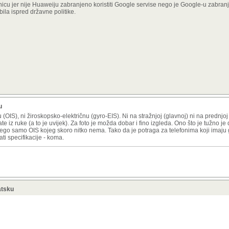
anicu jer nije Huaweiju zabranjeno koristiti Google servise nego je Google-u zabranj
bila ispred državne politike.
u
u (OIS), ni žiroskopsko-električnu (gyro-EIS). Ni na stražnjoj (glavnoj) ni na prednjoj 
e iz ruke (a to je uvijek). Za foto je možda dobar i fino izgleda. Ono što je tužno 
 nego samo OIS kojeg skoro nitko nema. Tako da je potraga za telefonima koji imaj
ti specifikacije - koma.
atsku