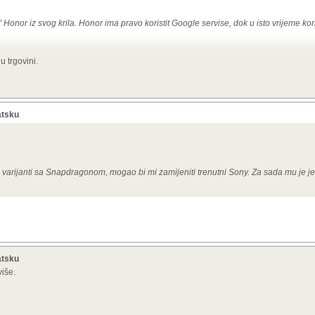
Honor iz svog krila. Honor ima pravo koristit Google servise, dok u isto vrijeme kor
.
u trgovini.
itel nema pola toga, koriste Snapdragon, i to midrange, košta skoro 4000 kn i neć
rama ne treba trošit riječi.
atsku
j varijanti sa Snapdragonom, mogao bi mi zamijeniti trenutni Sony. Za sada mu je 
atsku
više.