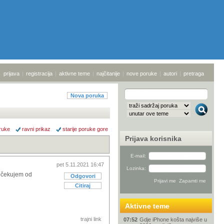
prijava
|
registracija
|
aktivne teme
|
najčitanije
|
nove poruke
|
autori
|
pretraga
Nova poruka
ruke
ravni prikaz
starije poruke gore
Prijava korisnika
E-mail:
pet 5.11.2021 16:47
Lozinka:
o očekujem od
Odgovori
Citiraj
Aktivne teme
trajni link
07:52
Gdje iPhone košta najviše u