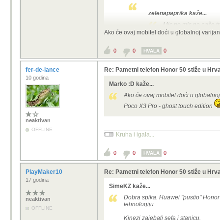
zelenapaprika kaže...
Mic po mic na naše tr
najjeftiniji (to očeku
Ako će ovaj mobitel doći u globalnoj varij
Kako mic po mic, pa Xiaomi 5
0
0
0
HVALA
Čekam još jeftinije modele. Konkret
fer-de-lance
Re: Pametni telefon Honor 50 stiže u Hrv
10 godina
Marko :D kaže...
Ako će ovaj mobitel doći u globalno
Poco X3 Pro - ghost touch edition
neaktivan
OFFLINE
Kruha i igala...
0
0
0
HVALA
PlayMaker10
Re: Pametni telefon Honor 50 stiže u Hrv
17 godina
SimeKZ kaže...
Dobra spika. Huawei "pustio" Honor i
neaktivan
tehnologiju.
OFFLINE
Kinezi zajebali sefa i stanicu.