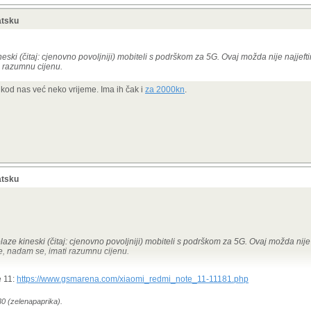
atsku
eski (čitaj: cjenovno povoljniji) mobiteli s podrškom za 5G. Ovaj možda nije najjefti
i razumnu cijenu.
kod nas već neko vrijeme. Ima ih čak i
za 2000kn
.
atsku
aze kineski (čitaj: cjenovno povoljniji) mobiteli s podrškom za 5G. Ovaj možda nije na
e, nadam se, imati razumnu cijenu.
eli su kod nas već neko vrijeme. Ima ih čak i
za 2000kn
.
e 11:
https://www.gsmarena.com/xiaomi_redmi_note_11-11181.php
30 (zelenapaprika).