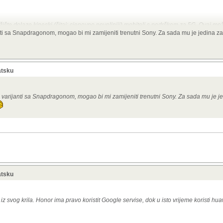
žište dolaze kineski (čitaj: cjenovno povoljniji) mobiteli s podrškom za 5G. Ovaj mo
jem od Xiaomija), ali će, nadam se, imati razumnu cijenu.
anti sa Snapdragonom, mogao bi mi zamijeniti trenutni Sony. Za sada mu je jedina 
G mobiteli su kod nas već neko vrijeme. Ima ih čak i
za 2000kn
.
no, Note 11:
https://www.gsmarena.com/xiaomi_redmi_note_11-11181.php
atsku
j varijanti sa Snapdragonom, mogao bi mi zamijeniti trenutni Sony. Za sada mu je 
atsku
z svog krila. Honor ima pravo koristit Google servise, dok u isto vrijeme koristi hu