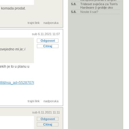
5.8.
Trideset svjećica za Tom's
Hardware (i groblje oko
 5 komada prodat.
5.8.
Nosite li sat?
trajni link
nadporuka
sub 6.11.2021 11:07
Odgovori
Citiraj
 svejedno mi je; i
ekih je to u planu u
8&hsa_ad=552870760244&hsa_src=g&hsa_tgt=dsa-
trajni link
nadporuka
sub 6.11.2021 11:11
Odgovori
Citiraj