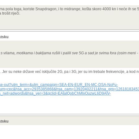
ma pola toga, koriste Snapdragon, i to midrange, košta skoro 4000 kn i neće ih se
rošit riječi.
atsku
 s vilama, motikama i bakljama rušili i palili sve 5G a sad je svima fora (osim meni -
Jer su neke države već isključile 2G, pa i 3G, jer su im trebale frekvencije, a kod n
-phase-out?utm_term=&utm_campaign=SEA-EN-EUR_EN-MC-DSA-NoFu-
dium=cpc&hsa_acc=2935385868&hsa_cam=13920402211&hsa_grp=12618183453
net=adwords&hsa_ver=3&gclid=EAIaIQobChMIxOuzwL6D9AIV-
atsku