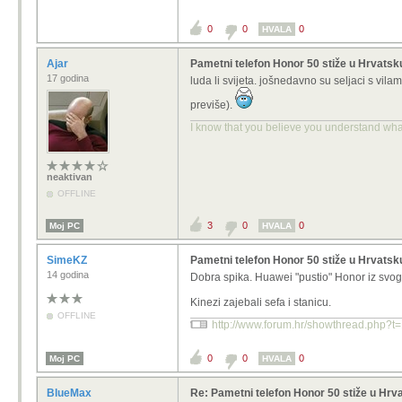
0
0
0
HVALA
Ajar
Pametni telefon Honor 50 stiže u Hrvatsk
17 godina
luda li svijeta. jošnedavno su seljaci s vila
previše).
I know that you believe you understand what 
neaktivan
OFFLINE
3
0
0
Moj PC
HVALA
SimeKZ
Pametni telefon Honor 50 stiže u Hrvatsk
14 godina
Dobra spika. Huawei "pustio" Honor iz svog k
Kinezi zajebali sefa i stanicu.
OFFLINE
http://www.forum.hr/showthread.php
0
0
0
Moj PC
HVALA
BlueMax
Re: Pametni telefon Honor 50 stiže u Hrv