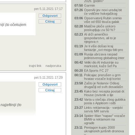
2026. godini?
07:50
Garmin
pet 5.11.2021 17:17
07:26
OpenAI-jev novi uređaj bit
će veličine hokejaškog
Odgovori
03:06
Opservatorij Rubin snimio
Citiraj
više od 650 tisuća galak
niji (to očekujem
02:28
Matične ploče uskoro
poskupljuju za 50 %?
02:23
AI drži američko
gospodarstvo, ali to je
njegova n
01:19
Je li više došao kraj
fantazije „svi-mogu-biti-pro
01:09
Rusija ubrzava raspad
jedinstvenog globalnog inter
00:42
Veliki dio AI industrije su
trajni link
nadporuka
marksisti, kaže šef Pa
00:20
EA Sports FC 27
00:11
Policajac prerušen u grm
pet 5.11.2021 17:29
hvatao vozače koji korist
23:58
Zašto je Nolanov Odisej
Odgovori
drugačiji od svih dosadašn
Citiraj
23:45
Kako bez recepta postati dr.
House (ovisnik o lije
23:42
Varta u stečaju zbog gubitka
posla s Appleom i odb
jjeftiniji (to
23:27
Links reklamacija - vanjski
servis MR servis
23:14
Spider-Man "napao" vozače
BMW-a reklamom na
ugrađe
23:11
Pentagon kupio 2000
ukrajinskih jurišnih dronova
u