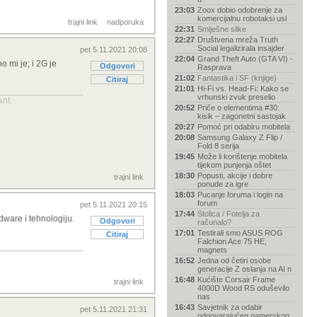
23:03
Zoox dobio odobrenje za
komercijalnu robotaksi usl
trajni link
nadporuka
22:31
Smiješne slike
22:27
Društvena mreža Truth
Social legalizirala insajder
pet 5.11.2021 20:08
22:04
Grand Theft Auto (GTA VI) -
o mi je; i 2G je
Odgovori
Rasprava
21:02
Fantastika i SF (knjige)
Citiraj
21:01
Hi-Fi vs. Head-Fi: Kako se
vrhunski zvuk preselio
ant.
20:52
Priče o elementima #30:
kisik – zagonetni sastojak
20:27
Pomoć pri odabiru mobitela
20:08
Samsung Galaxy Z Flip /
Fold 8 serija
19:45
Može li korištenje mobitela
tijekom punjenja oštet
18:30
Popusti, akcije i dobre
trajni link
ponude za igre
18:03
Pucanje foruma i login na
forum
pet 5.11.2021 20:15
17:44
Stolica / Fotelja za
dware i tehnologiju.
Odgovori
računalo?
17:01
Testirali smo ASUS ROG
Citiraj
Falchion Ace 75 HE,
magnets
16:52
Jedna od četiri osobe
generacije Z oslanja na AI n
16:48
Kućište Corsair Frame
trajni link
4000D Wood RS oduševilo
nas
16:43
Savjetnik za odabir
pet 5.11.2021 21:31
odgovarajućeg gamerskog