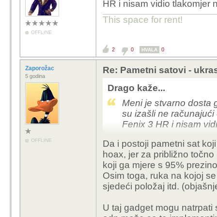
HR i nisam vidio tlakomjer n
This space for rent!
OFFLINE
2
0
0
HVALA
Zaporožac
Re: Pametni satovi - ukras 
5 godina
Drago kaže...
Meni je stvarno dosta g
su izašli ne računajuć
Fenix 3 HR i nisam vidi
OFFLINE
Da i postoji pametni sat koji
hoax, jer za približno točno 
koji ga mjere s 95% prezinost
Osim toga, ruka na kojoj se m
sjedeći položaj itd. (objašn
U taj gadget mogu natrpati s