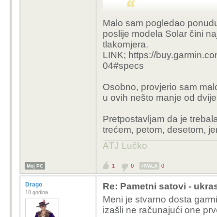
Malo sam pogledao ponudu
Funkciju digitaln
poslije modela Solar čini naj
satovima (npr mode
tlakomjera.
precizna, može bi
LINK; https://buy.garmin.
tlakomjera.
04#specs
Lp
Osobno, provjerio sam malo 
u ovih nešto manje od dvije
Koji to garmin instinct 
Pretpostavljam da je trebala 
trećem, petom, desetom, jer
ATJ Lučko
1
0
0
Moj PC
HVALA
Drago
Re: Pametni satovi - ukras 
18 godina
Meni je stvarno dosta garmi
izašli ne računajući one pr