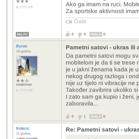
Ako ga imam na ruci. Mobite
OFFLINE
Za sportske aktivnosti ima
Gale
0
0
0
Moj PC
HVALA
Byron
Pametni satovi - ukras ili 
16 godina
Da pametni satovi mogu svaš
mobitelom je da ti se trese 
je u jakni ženama kada je u 
nekog drugog razloga i onda
nije uz tijelo ni vibracije 
neaktivan
Također zavibrira ukoliko si
OFFLINE
I zato sam ga kupio i ženi, je
zaboravila...
0
1
0
HVALA
Kolacic
Re: Pametni satovi - ukras 
11 godina