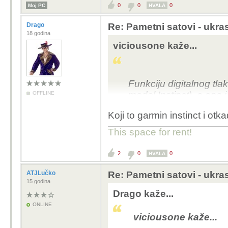
0
0
0
Moj PC
HVALA
Drago
Re: Pametni satovi - ukras 
18 godina
viciousone kaže...
Funkciju digitalnog tl
model Instinct), a ona 
OFFLINE
za upotrebu analognog
Koji to garmin instinct i ot
Lp
This space for rent!
2
0
0
HVALA
ATJLučko
Re: Pametni satovi - ukras 
15 godina
Drago kaže...
ONLINE
viciousone kaže...