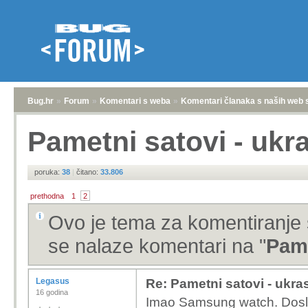
Bug.hr
»
Forum
»
Komentari s weba
»
Komentari članaka s naših web 
Pametni satovi - ukras
poruka:
38
|
čitano:
33.806
prethodna
1
2
Ovo je tema za komentiranje 
se nalaze komentari na "
Pame
Legasus
Re: Pametni satovi - ukras 
16 godina
Imao Samsung watch. Doslo