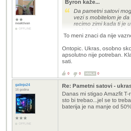
Byron kaže...
Da pametni satovi mogu
vezi s mobitelom je da 
recimo zimi kada ti je u
neaktivan
OFFLINE
mobitel zbog sastanka 
To meni znaci da nije vazn
zaborave pojačati , a ak
pomažu. Ovako znaš da 
Ontopic. Ukras, osobno sko
ukoliko si zaboravio mob
apsolutno nije potreban. Kla
I zato sam ga kupio i že
sati.
zaboravila...
0
0
0
HVALA
galinjo24
Re: Pametni satovi - ukras 
16 godina
Danas mi stigao Amazfit T-r
sto bi trebao...jel se to treb
baterija je na manje od 
OFFLINE