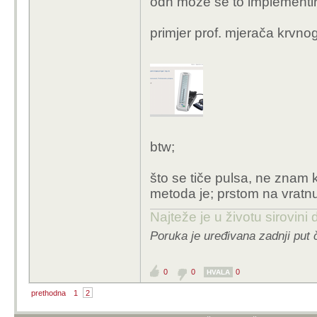
odn može se to implementira
primjer prof. mjerača krvnog
btw;
što se tiče pulsa, ne znam 
metoda je; prstom na vratnu a
Najteže je u životu sirovini
Poruka je uređivana zadnji put 
0
0
0
HVALA
prethodna
1
2