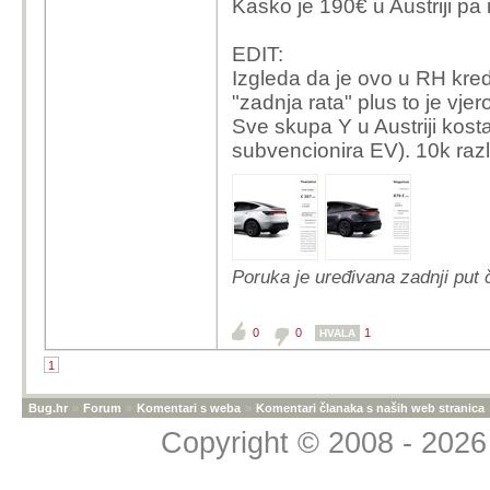
Kasko je 190€ u Austriji pa
EDIT:
Izgleda da je ovo u RH kredi
"zadnja rata" plus to je vje
Sve skupa Y u Austriji kos
subvencionira EV). 10k razl
Poruka je uređivana zadnji pu
0
0
1
HVALA
1
Bug.hr
»
Forum
»
Komentari s weba
»
Komentari članaka s naših web stranica
Copyright © 2008 - 2026 