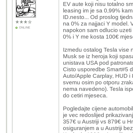
EV aute koji nisu totalno s
leasing im je sa 0,99% kam
ID.nesto... Od proslog tjedn
na 0% za najjaci Y model. V
ONLINE
napokon sam odlucio uzeti S
0% i Y me kosta 100€ mje
Izmedu ostalog Tesla vise ni
Musk se iz heroja koji spasa
unistava USA pod patrona
Cisto usporedbe Smart#5 d
Auto/Apple Carplay, HUD i 
svemu osim po otporu zraka b
nema navedeno). Tesla isp
do cetiri mjeseca.
Pogledajte cijene automobila
je vec redoslijed prikazivan
357€ u Austriji vs 879€ u H
osiguranjem a u Austriji bez