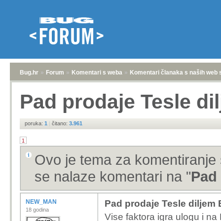
Bug.hr
»
Forum
»
Komentari s weba
»
Komentari članaka s naših web 
Pad prodaje Tesle di
poruka:
1
|
čitano:
3.961
1
Ovo je tema za komentiranje 
se nalaze komentari na "
Pad 
NEW_MAN
Pad prodaje Tesle diljem
18 godina
Vise faktora igra ulogu i na 