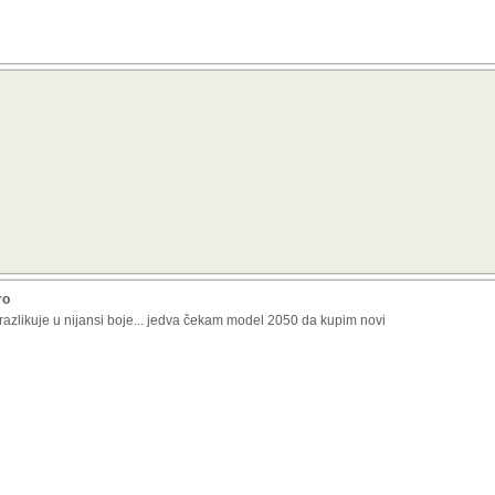
ro
razlikuje u nijansi boje... jedva čekam model 2050 da kupim novi