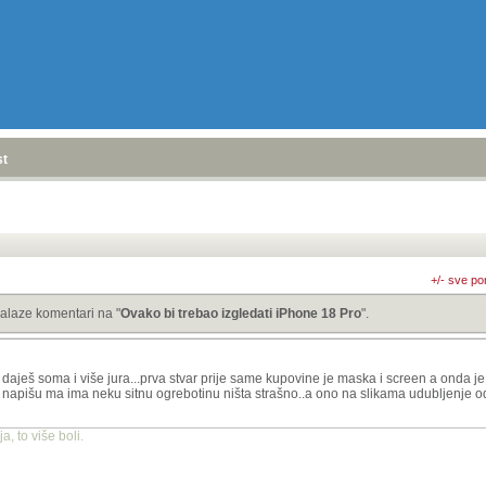
stranica
»
+/- sve po
alaze komentari na "
Ovako bi trebao izgledati iPhone 18 Pro
".
d daješ soma i više jura...prva stvar prije same kupovine je maska i screen a onda j
 napišu ma ima neku sitnu ogrebotinu ništa strašno..a ono na slikama udubljenje od
, to više boli.