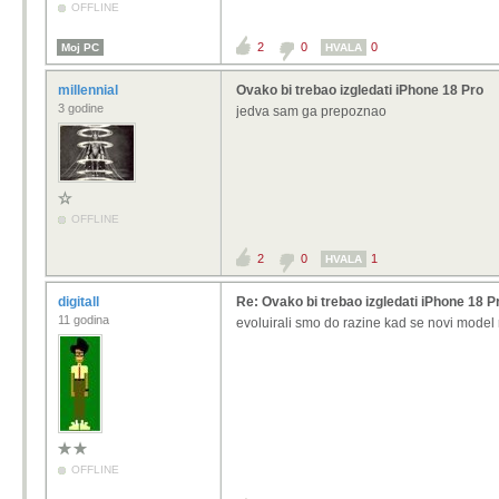
OFFLINE
2
0
0
Moj PC
HVALA
millennial
Ovako bi trebao izgledati iPhone 18 Pro
3 godine
jedva sam ga prepoznao
OFFLINE
2
0
1
HVALA
digitall
Re: Ovako bi trebao izgledati iPhone 18 P
11 godina
evoluirali smo do razine kad se novi model 
OFFLINE