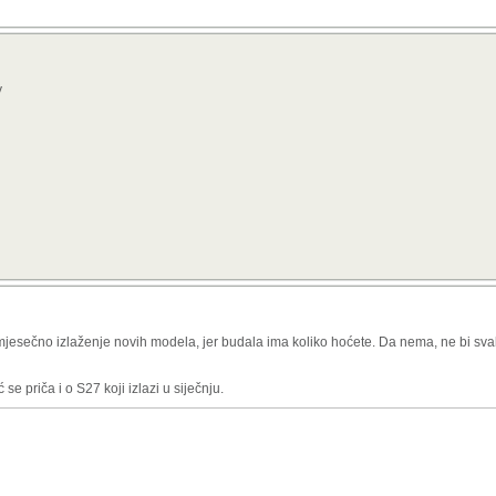
y
jesečno izlaženje novih modela, jer budala ima koliko hoćete. Da nema, ne bi sva
e priča i o S27 koji izlazi u siječnju.