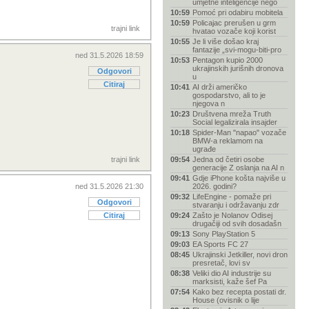
umjetne inteligencije nego
10:59
Pomoć pri odabiru mobitela
10:59
Policajac prerušen u grm
trajni link
hvatao vozače koji korist
10:55
Je li više došao kraj
fantazije „svi-mogu-biti-pro
ned 31.5.2026 18:59
10:53
Pentagon kupio 2000
ukrajinskih jurišnih dronova
Odgovori
u
Citiraj
10:41
AI drži američko
gospodarstvo, ali to je
njegova n
10:23
Društvena mreža Truth
Social legalizirala insajder
10:18
Spider-Man "napao" vozače
BMW-a reklamom na
ugrađe
trajni link
09:54
Jedna od četiri osobe
generacije Z oslanja na AI n
09:41
Gdje iPhone košta najviše u
ned 31.5.2026 21:30
2026. godini?
09:32
LifeEngine - pomaže pri
Odgovori
stvaranju i održavanju zdr
Citiraj
09:24
Zašto je Nolanov Odisej
drugačiji od svih dosadašn
09:13
Sony PlayStation 5
09:03
EA Sports FC 27
08:45
Ukrajinski Jetkiller, novi dron
presretač, lovi sv
08:38
Veliki dio AI industrije su
marksisti, kaže šef Pa
07:54
Kako bez recepta postati dr.
House (ovisnik o lije