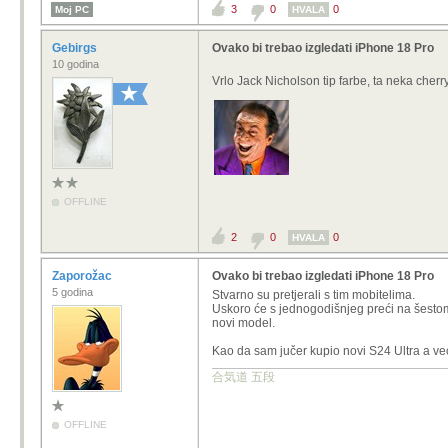
3
0
0
Moj PC
HVALA
Gebirgs
Ovako bi trebao izgledati iPhone 18 Pro
10 godina
Vrlo Jack Nicholson tip farbe, ta neka cherr
OFFLINE
2
0
0
HVALA
Zaporožac
Ovako bi trebao izgledati iPhone 18 Pro
5 godina
Stvarno su pretjerali s tim mobitelima.
Uskoro će s jednogodišnjeg preći na šestom
novi model.
Kao da sam jučer kupio novi S24 Ultra a već s
合気道 五段
OFFLINE