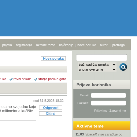
prijava
|
registracija
|
aktivne teme
|
najčitanije
|
nove poruke
|
autori
|
pretraga
Nova poruka
ruke
ravni prikaz
starije poruke gore
Prijava korisnika
E-mail:
ned 31.5.2026 18:32
Lozinka:
e totalno svejedno koje
Odgovori
 milimetar a kučište
Citiraj
Aktivne teme
11:03
SpaceX više zarađuje od