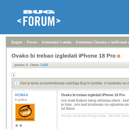
Bug.hr
»
Forum
»
Komentari s weba
»
Komentari članaka s naših web 
Ovako bi trebao izgledati iPhone 18 Pro
poruka:
6
|
čitano:
3.425
1
Ovo je tema za komentiranje sadržaja Bug.hr portala. U nastavku se n
HCMAA
Ovako bi trebao izgledati iPhone 18 Pro
8 godina
oće imati feature lakog skidanja piture...ka
je boje...ono kad prodavaju na oglasima pa
od titana
mnogo mudrosti,mnogo jada...što više znanja