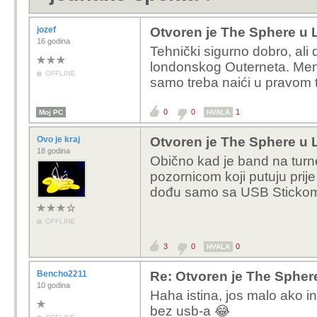
jozef
Otvoren je The Sphere u 
16 godina
Tehnički sigurno dobro, ali 
londonskog Outerneta. Mene
OFFLINE
samo treba naići u pravom t
0
0
1
Moj PC
HVALA
Ovo je kraj
Otvoren je The Sphere u 
18 godina
Obično kad je band na turn
pozornicom koji putuju pri
dođu samo sa USB Sticko
OFFLINE
3
0
0
HVALA
Bencho2211
Re: Otvoren je The Spher
10 godina
Haha istina, jos malo ako in
bez usb-a 😂