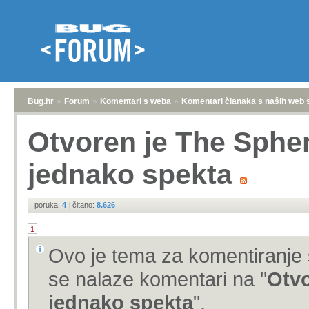
Bug.hr
»
Forum
»
Komentari s weba
»
Komentari članaka s naših web 
Otvoren je The Sphe
jednako spekta
poruka:
4
|
čitano:
8.626
1
Ovo je tema za komentiranje 
se nalaze komentari na "
Otvo
jednako spekta
".