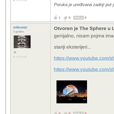
OFFLINE
Poruka je uređivana zadnji put
1
0
0
HVALA
millennial
Otvoren je The Sphere u 
3 godine
genijalno, nisam pojma ima
stariji eksterijeri...
OFFLINE
https://www.youtube.com/
https://www.youtube.com/
0
0
0
HVALA