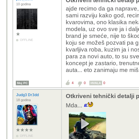
Otkriveni tehnički detalji
10 godina
ajde recimo da ga naprave,
sami razviju kako god, recim
kvarovima, ono klasika neka
modela, uz ovo sve ja i dal
brand je smeće, nije to škod
OFFLINE
koju se možeš pozvati pa grad
kvarljiva roba, kuzim ja i no
para za novi auto, to su sve 
koncept je zastario, trenutn
auta... eto zanimaju me miš
4
0
0
Moj PC
HVALA
Judg3 Dr3dd
Otkriveni tehnički detalji
18 godina
Mda...
OFFLINE