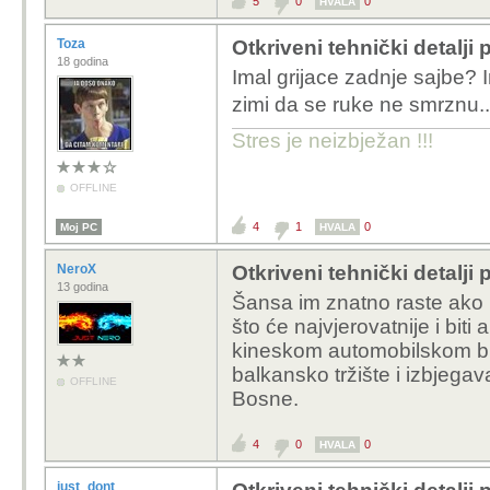
5
0
0
HVALA
Toza
Otkriveni tehnički detalji
18 godina
Imal grijace zadnje sajbe? 
zimi da se ruke ne smrznu.
Stres je neizbježan !!!
OFFLINE
4
1
0
Moj PC
HVALA
NeroX
Otkriveni tehnički detalji
13 godina
Šansa im znatno raste ako 
što će najvjerovatnije i bit
kineskom automobilskom bran
balkansko tržište i izbjegava
OFFLINE
Bosne.
4
0
0
HVALA
just_dont