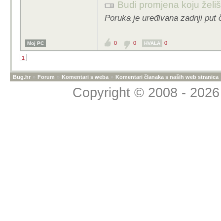
Budi promjena koju želiš 
Poruka je uređivana zadnji put 
0
0
0
Moj PC
HVALA
1
Bug.hr
»
Forum
»
Komentari s weba
»
Komentari članaka s naših web stranica
Copyright © 2008 - 2026 