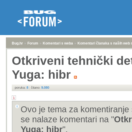
Bug.hr
»
Forum
»
Komentari s weba
»
Komentari članaka s naših web 
Otkriveni tehnički de
Yuga: hibr
poruka:
8
|
čitano:
9.080
1
Ovo je tema za komentiranje 
se nalaze komentari na "
Otkr
Yuga: hibr
".