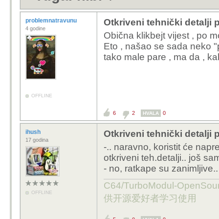
problemnatravunu
Otkriveni tehnički detalji
4 godine
Obična klikbejt vijest , po 
Eto , našao se sada neko "p
tako male pare , ma da , kak
OFFLINE
6
2
0
HVALA
ihush
Otkriveni tehnički detalji
17 godina
-.. naravno, koristit će napr
otkriveni teh.detalji.. još s
- no, ratkape su zanimljive.
C64/TurboModul-OpenS
OFFLINE
供开源爱好者学习使用