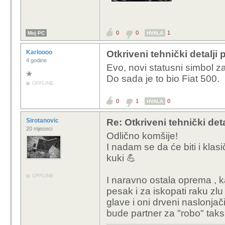
0
0
1
Moj PC
HVALA
Karloooo
Otkriveni tehnički detalji
4 godine
Evo, novi statusni simbol z
Do sada je to bio Fiat 500.
OFFLINE
0
1
0
HVALA
Sirotanovic
Re: Otkriveni tehnički det
20 mjeseci
Odlično komšije!
I nadam se da će biti i kla
kuki 💪
OFFLINE
I naravno ostala oprema , k
pesak i za iskopati raku zl
glave i oni drveni naslonjač
bude partner za "robo" tak