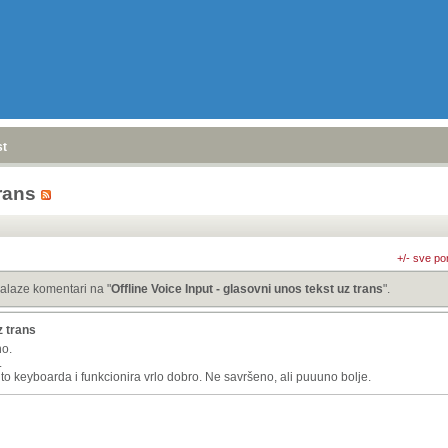
stranica
»
trans
+/- sve po
alaze komentari na "
Offline Voice Input - glasovni unos tekst uz trans
".
z trans
no.
.
uto keyboarda i funkcionira vrlo dobro. Ne savršeno, ali puuuno bolje.