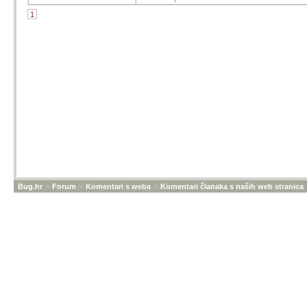
1
Bug.hr
»
Forum
»
Komentari s weba
»
Komentari članaka s naših web stranica