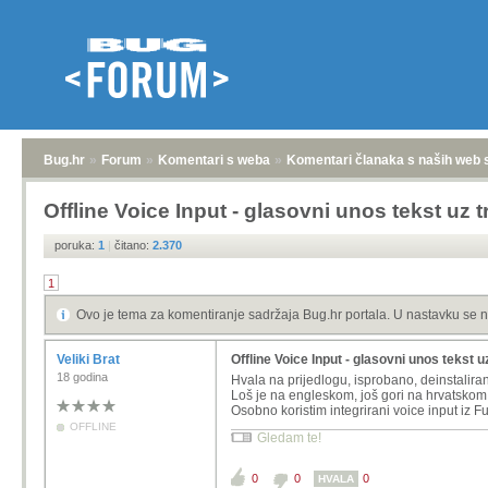
Bug.hr
»
Forum
»
Komentari s weba
»
Komentari članaka s naših web 
Offline Voice Input - glasovni unos tekst uz 
poruka:
1
|
čitano:
2.370
1
Ovo je tema za komentiranje sadržaja Bug.hr portala. U nastavku se n
Veliki Brat
Offline Voice Input - glasovni unos tekst u
18 godina
Hvala na prijedlogu, isprobano, deinstalira
Loš je na engleskom, još gori na hrvatskom
Osobno koristim integrirani voice input iz F
OFFLINE
Gledam te!
0
0
0
HVALA