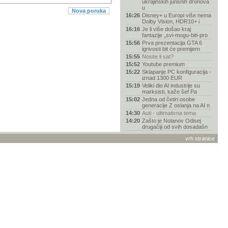
ukrajinskih jurišnih dronova
u
Nova poruka
16:26
Disney+ u Europi više nema
Dolby Vision, HDR10+ i
16:16
Je li više došao kraj
fantazije „svi-mogu-biti-pro
15:56
Prva prezentacija GTA 6
igrivosti bit će premijern
15:55
Nosite li sat?
15:52
Youtube premium
15:22
Sklapanje PC konfiguracija -
iznad 1300 EUR
15:19
Veliki dio AI industrije su
marksisti, kaže šef Pa
15:02
Jedna od četiri osobe
generacije Z oslanja na AI n
14:30
Auti - ultimativna tema
14:20
Zašto je Nolanov Odisej
drugačiji od svih dosadašn
13:52
Bijeli haker promijenio
vrh stranice
stranu? Doznalo se tko je
13:48
Kod Makarske prevozio
SUP dasku na skuteru –
popri
13:01
OpenAI-jev novi uređaj bit
će veličine hokejaškog
12:58
Grand Theft Auto (GTA VI) -
Rasprava
12:23
Uputa: Stremio 2026 najbolji
setup
11:57
Pomoć pri odabiru mobitela
11:24
Koji televizor kupiti - vodič
za odabir