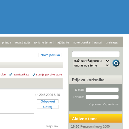
prijava
|
registracija
|
aktivne teme
|
najčitanije
|
nove poruke
|
autori
|
pretraga
Nova poruka
ruke
ravni prikaz
starije poruke gore
Prijava korisnika
E-mail:
sri 20.5.2026 8:40
Lozinka:
Odgovori
Citiraj
Aktivne teme
trajni link
16:30
Pentagon kupio 2000