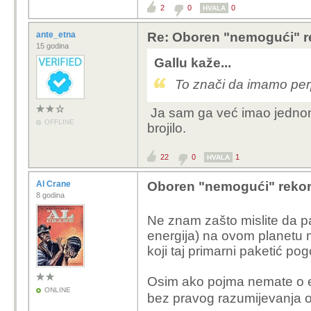
2
0
0
HVALA
ante_etna
Re: Oboren "nemogući" r
15 godina
Gallu kaže...
To znači da imamo pe
Ja sam ga već imao jednom 
OFFLINE
brojilo.
22
0
1
HVALA
Al Crane
Oboren "nemogući" rekord
8 godina
Ne znam zašto mislite da p
energija) na ovom planetu 
koji taj primarni paketić pog
Osim ako pojma nemate o el
ONLINE
bez pravog razumijevanja 