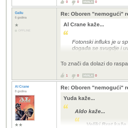
0
0
0
HVALA
Gallu
Re: Oboren "nemogući" r
6 godina
Al Crane kaže...
OFFLINE
Fotonski influks je u s
događa se svugdje i uv
prisutnu u materiji.
Rekao bih da je u idućo
To znači da dolazi do raspad
energije mi možemo prik
1
0
0
HVALA
Al Crane
Re: Oboren "nemogući" r
8 godina
Yuda kaže...
Aldo kaže...
Veliki Brat kaže.