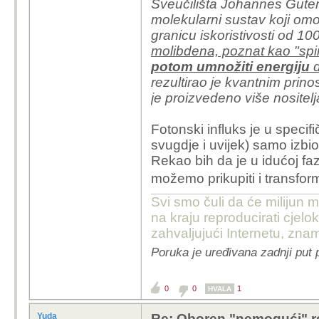
Sveučilišta Johannes Gutenb
molekularni sustav koji om
granicu iskoristivosti od 1
molibdena, poznat kao "spin-
potom umnožiti energiju
d
rezultirao je kvantnim prin
je proizvedeno više nositelj
Fotonski influks je u speci
svugdje i uvijek) samo izbio
Rekao bih da je u idućoj faz
možemo prikupiti i transfor
Svi smo čuli da će milijun m
na kraju reproducirati cje
zahvaljujući Internetu, znam
Poruka je uređivana zadnji put 
0
0
1
HVALA
Yuda
Re: Oboren "nemogući" r