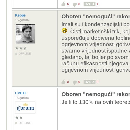
6
0
1
HVALA
Keops
Oboren "nemogući" rekord
15 godina
Imali su i kondenzacijski b
. Čisti marketinški trik, ko
uspoređuje dobivena toplin
ogrjevnom vrijednosti goriva
stvarno vrijednost ispadne
OFFLINE
gledano, taj bojler po svom
računu efikasnosti njegova 
ogrjevnom vrijednosti goriv
0
0
0
HVALA
CVET2
Oboren "nemogući" rekord
13 godina
Je li to 130% na ovih teore
OFFLINE