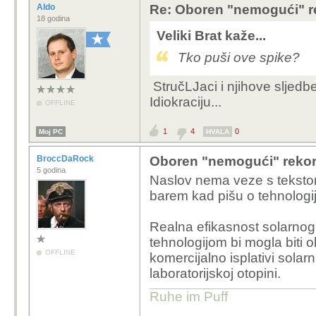
Aldo
Re: Oboren "nemogući" r
18 godina
Veliki Brat kaže...
Tko puši ove spike?
StručLJaci i njihove sljedb
Idiokraciju...
OFFLINE
1
4
0
Moj PC
HVALA
BroccDaRock
Oboren "nemogući" rekord
5 godina
Naslov nema veze s tekstom
barem kad pišu o tehnologij
Realna efikasnost solarn
tehnologijom bi mogla biti 
OFFLINE
komercijalno isplativi solarn
laboratorijskoj otopini.
Ruhe im Puff