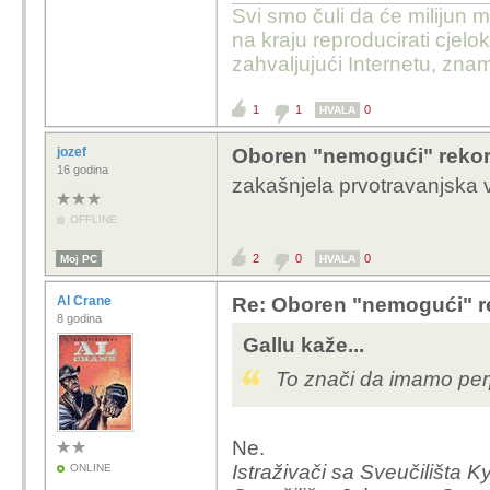
Svi smo čuli da će milijun m
na kraju reproducirati cje
zahvaljujući Internetu, znam
1
1
0
HVALA
jozef
Oboren "nemogući" rekord
16 godina
zakašnjela prvotravanjska v
OFFLINE
2
0
0
Moj PC
HVALA
Al Crane
Re: Oboren "nemogući" r
8 godina
Gallu kaže...
To znači da imamo pe
Ne.
Istraživači sa Sveučilišta 
ONLINE