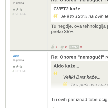
14 godina
CVET2 kaže...
OFFLINE
Je li to 130% na ovih 
Tu negdje, ova tehnologija 
preko 35%
5
0
0
HVALA
Yuda
Re: Oboren "nemogući" r
14 godina
Aldo kaže...
OFFLINE
Veliki Brat kaže...
Tko puši ove spik
StručLJaci i njihove sl
Ti i ovih par iznad tebe očig
Idiokraciju...