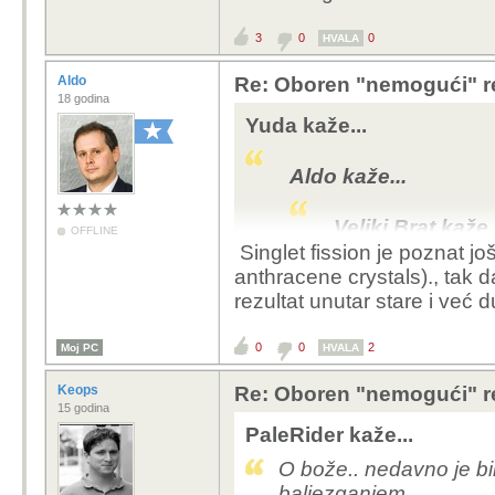
3
0
0
HVALA
Aldo
Re: Oboren "nemogući" r
18 godina
Yuda kaže...
Aldo kaže...
Veliki Brat kaže.
OFFLINE
Singlet fission je poznat j
Tko puši ove
anthracene crystals)., tak d
rezultat unutar stare i već d
StručLJaci i njiho
zakoračili u Idiokra
0
0
2
Moj PC
HVALA
Keops
Re: Oboren "nemogući" r
Ti i ovih par iznad tebe očigledno je
15 godina
PaleRider kaže...
O bože.. nedavno je bila
baljezganjem.