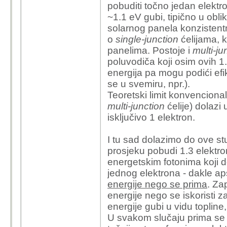
pobuditi točno jedan elektr
~1.1 eV gubi, tipično u obli
solarnog panela konzistent
o
single-junction
ćelijama, k
panelima. Postoje i
multi-ju
poluvodiča koji osim ovih 1.
energija pa mogu podići efik
se u svemiru, npr.).
Teoretski limit konvencio
multi-junction
ćelije) dolazi
isključivo 1 elektron.
I tu sad dolazimo do ove stu
prosjeku pobudi 1.3 elektr
energetskim fotonima koji 
jednog elektrona - dakle a
energije nego se prima
. Za
energije nego se iskoristi z
energije gubi u vidu topli
U svakom slučaju prima se 