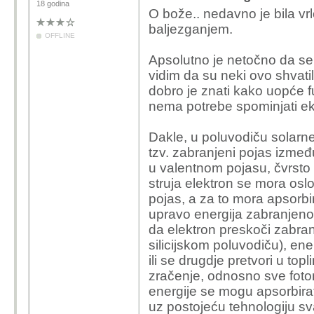
18 godina
O bože.. nedavno je bila vrlo
baljezganjem.
OFFLINE
Apsolutno je netočno da se 
vidim da su neki ovo shvatil
dobro je znati kako uopće f
nema potrebe spominjati eksc
Dakle, u poluvodiču solarne ć
tzv. zabranjeni pojas izmeđ
u valentnom pojasu, čvrsto 
struja elektron se mora oslob
pojas, a za to mora apsorbir
upravo energija zabranjeno
da elektron preskoči zabranj
silicijskom poluvodiču), ene
ili se drugdje pretvori u topl
zračenje, odnosno sve foto
energije se mogu apsorbirati
uz postojeću tehnologiju sva