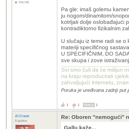
ONLINE
Tko puši ove
Pa gle: imaš golemu kamenč
ju nogom/dinamitom/snopom
StručLJaci i njiho
kotrljati dolje oslobađajući 
zakoračili u Idiokra
kontradiktorno fizikalnim 
U slučaju iz teme radi se o 
Ti i ovih par iznad tebe očigledno je
materiji specifičnog sasta
U SPECIFIČNIM, DO SADA
sve skupa i zove istraživan
Svi smo čuli da će milijun m
na kraju reproducirati cje
zahvaljujući Internetu, znam
Poruka je uređivana zadnji put 
1
1
1
HVALA
Al Crane
Re: Oboren "nemogući" r
8 godina
Gallu kaže...