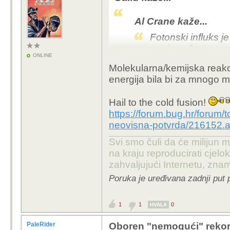
Al Crane kaže...
Fotonski influks j
ne događa se svug
ONLINE
energiju već prisut
Molekularna/kemijska reakc
Rekao bih da je u 
energija bila bi za mnogo m
energije mi možemo
svrhe.
Hail to the cold fusion!
https://forum.bug.hr/forum/t
neovisna-potvrda/216152.
To znači da dolazi do r
Svi smo čuli da će milijun m
na kraju reproducirati cje
zahvaljujući Internetu, znam
Poruka je uređivana zadnji put 
1
1
0
HVALA
PaleRider
Oboren "nemogući" rekord