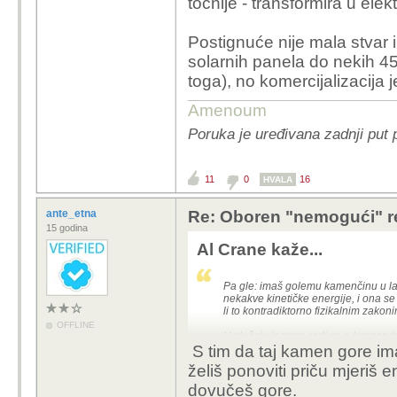
točnije - transformira u elekt
Postignuće nije mala stvar 
solarnih panela do nekih 4
toga), no komercijalizacija j
Amenoum
Poruka je uređivana zadnji put 
11
0
16
HVALA
ante_etna
Re: Oboren "nemogući" r
15 godina
Al Crane kaže...
Pa gle: imaš golemu kamenčinu u l
nekakve kinetičke energije, i ona se
li to kontradiktorno fizikalnim zakon
OFFLINE
U slučaju iz teme radi se o konzervir
S tim da taj kamen gore im
oslobođenoj početnim fotonskim
Zato se to sve skupa i zove istraživ
želiš ponoviti priču mjeriš 
dovučeš gore.