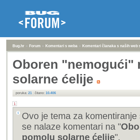
Bug.hr
»
Forum
»
Komentari s weba
»
Komentari članaka s naših web 
Oboren "nemogući" 
solarne ćelije
poruka:
21
|
čitano:
10.406
1
Ovo je tema za komentiranje 
se nalaze komentari na "
Obo
pomolu solarne ćelije
".