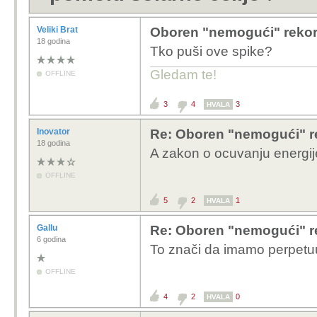
Veliki Brat
Oboren "nemogući" rekord
18 godina
Tko puši ove spike?
Gledam te!
OFFLINE
3
4
3
HVALA
Inovator
Re: Oboren "nemogući" r
18 godina
A zakon o ocuvanju energije
OFFLINE
5
2
1
HVALA
Gallu
Re: Oboren "nemogući" r
6 godina
To znači da imamo perpet
OFFLINE
4
2
0
HVALA