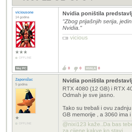
viciousone
Nvidia poništila predsta
14 godina
"Zbog prijašnjih serija, jed
Nvidia."
vicious
OFFLINE
0
0
0
Moj PC
HVALA
Zaporožac
Nvidia poništila predsta
5 godina
RTX 4080 (12 GB) i RTX 408
Odmah je sve jasno.
Tako su trebali i ovu zadnju
GB memorije , a 3060 ima i
@nixi123 kaže..Da bas tebe 
OFFLINE
za cijene kakve ko stavi.