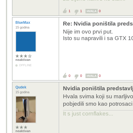
1
1
0
HVALA
BlueMax
Re: Nvidia poništila pred
15 godina
Nije im ovo prvi put.
Isto su napravili i sa GTX 1
neaktivan
OFFLINE
0
0
0
HVALA
Qudek
Nvidia poništila predsta
15 godina
Hvala svima koji su marljiv
pobjedili smo kao potrosac
It s just cornflakes...
neaktivan