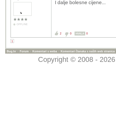
I dalje bolesne cijene...
OFFLINE
2
0
0
HVALA
1
Bug.hr
»
Forum
»
Komentari s weba
»
Komentari članaka s naših web stranica
Copyright © 2008 - 2026 