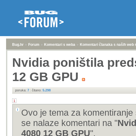
Bug.hr
»
Forum
»
Komentari s weba
»
Komentari članaka s naših web 
Nvidia poništila pre
12 GB GPU
poruka:
7
|
čitano:
5.298
1
Ovo je tema za komentiranje 
se nalaze komentari na "
Nvid
4080 12 GB GPU
".