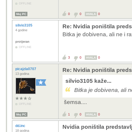
OFFLINE
0
0
0
Moj PC
HVALA
silvio3105
Re: Nvidia poništila pred
4 godine
Bitka je dobivena, ali ne i ra
protjeran
OFFLINE
3
0
0
HVALA
picajzla0707
Re: Nvidia poništila pred
13 godina
silvio3105 kaže...
Bitka je dobivena, ali ne
šemsa....
OFFLINE
1
0
0
Moj PC
HVALA
dd.inc
Nvidia poništila predsta
18 godina