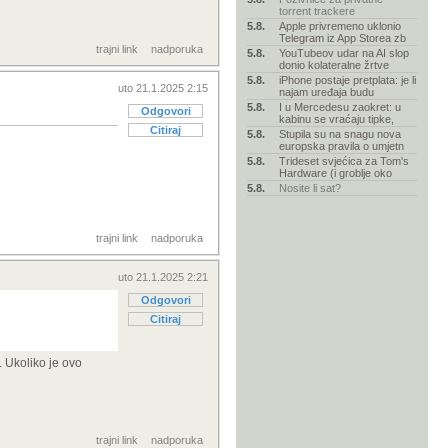
torrent trackere
5.8.
Apple privremeno uklonio
Telegram iz App Storea zb
trajni link
nadporuka
5.8.
YouTubeov udar na AI slop
donio kolateralne žrtve
5.8.
iPhone postaje pretplata: je li
uto 21.1.2025 2:15
najam uređaja budu
5.8.
I u Mercedesu zaokret: u
Odgovori
kabinu se vraćaju tipke,
Citiraj
5.8.
Stupila su na snagu nova
europska pravila o umjetn
5.8.
Trideset svjećica za Tom's
Hardware (i groblje oko
5.8.
Nosite li sat?
trajni link
nadporuka
uto 21.1.2025 2:21
Odgovori
Citiraj
. Ukoliko je ovo
trajni link
nadporuka