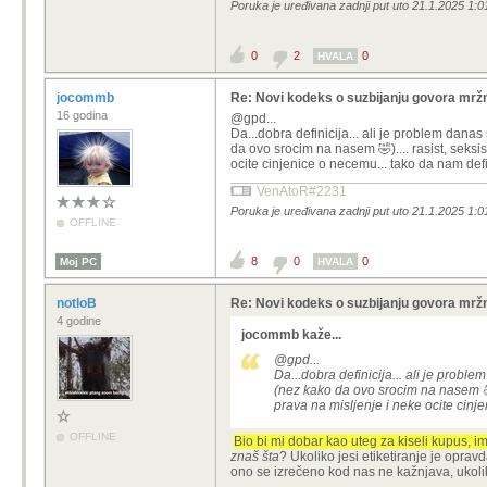
Poruka je uređivana zadnji put uto 21.1.2025 1:0
0
2
0
HVALA
jocommb
Re: Novi kodeks o suzbijanju govora mržn
16 godina
@gpd...
Da...dobra definicija... ali je problem dana
da ovo srocim na nasem 🤣).... rasist, seksist
ocite cinjenice o necemu... tako da nam defi
VenAtoR#2231
Poruka je uređivana zadnji put uto 21.1.2025 1:
OFFLINE
8
0
0
Moj PC
HVALA
notloB
Re: Novi kodeks o suzbijanju govora mržn
4 godine
jocommb kaže...
@gpd...
Da...dobra definicija... ali je proble
(nez kako da ovo srocim na nasem 🤣)..
prava na misljenje i neke ocite cinj
OFFLINE
Bio bi mi dobar kao uteg za kiseli kupus, i
znaš šta
? Ukoliko jesi etiketiranje je oprav
ono se izrečeno kod nas ne kažnjava, ukoliko