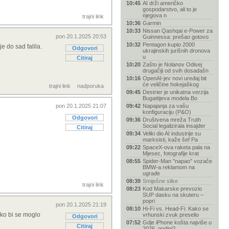
10:45
AI drži američko
gospodarstvo, ali to je
njegova n
trajni link
10:36
Garmin
10:33
Nissan Qashqai e-Power za
pon 20.1.2025 20:53
Guinnessa: prešao gotovo
10:32
Pentagon kupio 2000
je do sad falila.
Odgovori
ukrajinskih jurišnih dronova
u
Citiraj
10:20
Zašto je Nolanov Odisej
drugačiji od svih dosadašn
10:16
OpenAI-jev novi uređaj bit
će veličine hokejaškog
trajni link
nadporuka
09:45
Destrier je unikatna verzija
Bugattijeva modela Bo
pon 20.1.2025 21:07
09:42
Napajanja za vašu
konfiguraciju (P&O)
Odgovori
09:36
Društvena mreža Truth
Social legalizirala insajder
Citiraj
09:34
Veliki dio AI industrije su
marksisti, kaže šef Pa
09:22
SpaceX-ova raketa pala na
Mjesec, fotografije krat
08:55
Spider-Man "napao" vozače
BMW-a reklamom na
ugrađe
08:39
Smiješne slike
trajni link
08:23
Kod Makarske prevozio
SUP dasku na skuteru –
popri
pon 20.1.2025 21:19
08:10
Hi-Fi vs. Head-Fi: Kako se
ako bi se moglo
vrhunski zvuk preselio
Odgovori
07:52
Gdje iPhone košta najviše u
Citiraj
2026. godini?