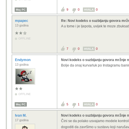
9
0
0
Moj PC
HVALA
mpapec
Re: Novi kodeks o suzbijanju govora mržn
13 godina
A u tome i je ljepota, uvijek te moze zbuksat 
OFFLINE
7
0
0
HVALA
Endymon
Novi kodeks o suzbijanju govora mržnje 
13 godina
Bolje da onaj kurvarluk po Instagramu bani
OFFLINE
5
1
0
Moj PC
HVALA
Ivan M.
Novi kodeks o suzbijanju govora mržnje 
17 godina
Čini se da polako usvajamo modele kontrole 
dogoditi da završimo u sustavu koji narušav