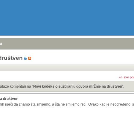
stranica
»
društven
+/- sve po
alaze komentari na "
Novi kodeks o suzbijanju govora mržnje na društven
".
na društven
h riječi da znamo šta smijemo, a šta ne smijemo reći. Ovako kad je neodređeno, sv