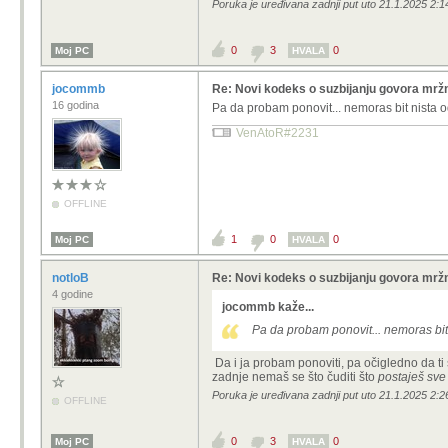
Poruka je uređivana zadnji put uto 21.1.2025 2:14
0
3
0
Moj PC
HVALA
jocommb
Re: Novi kodeks o suzbijanju govora mržn
16 godina
Pa da probam ponovit... nemoras bit nista od 
VenAtoR#2231
OFFLINE
1
0
0
Moj PC
HVALA
notloB
Re: Novi kodeks o suzbijanju govora mržn
4 godine
jocommb kaže...
Pa da probam ponovit... nemoras bit n
Da i ja probam ponoviti, pa očigledno da ti 
zadnje nemaš se što čuditi što
postaješ sve
Poruka je uređivana zadnji put uto 21.1.2025 2:26
OFFLINE
0
3
0
Moj PC
HVALA