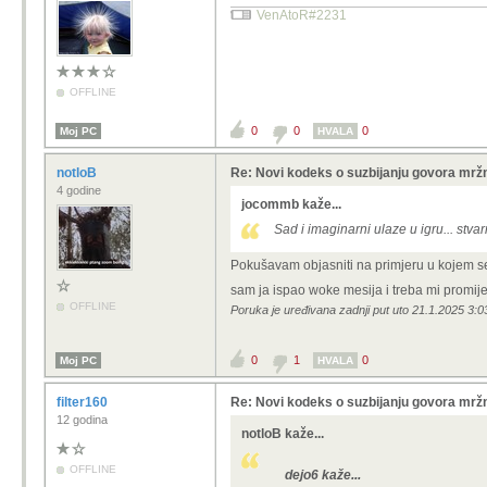
VenAtoR#2231
OFFLINE
0
0
0
Moj PC
HVALA
notloB
Re: Novi kodeks o suzbijanju govora mržn
4 godine
jocommb kaže...
Sad i imaginarni ulaze u igru... stva
Pokušavam objasniti na primjeru u kojem se 
sam ja ispao woke mesija i treba mi promijenit
OFFLINE
Poruka je uređivana zadnji put uto 21.1.2025 3:03
0
1
0
Moj PC
HVALA
filter160
Re: Novi kodeks o suzbijanju govora mržn
12 godina
notloB kaže...
OFFLINE
dejo6 kaže...