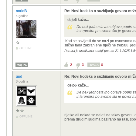
notloB
Re: Novi kodeks o suzbijanju govora mržn
4 godine
dejo6 kaže...
De nek jednostavno objave popis zab
interpretira po svome šta je govor m
Kad se osvijesti da se mrzi po osnovama na 
slično tada zabranjene riječi ne trebaju, je
OFFLINE
Poruka je uređivana zadnji put uto 21.1.2025 1:54
2
3
0
Moj PC
HVALA
gpd
Re: Novi kodeks o suzbijanju govora mržn
8 godina
dejo6 kaže...
De nek jednostavno objave popis zab
interpretira po svome šta je govor m
rijetko ali nekad se naleti na takav govor u
OFFLINE
prema drugim ljudima bazirano na rasi, spolu, 