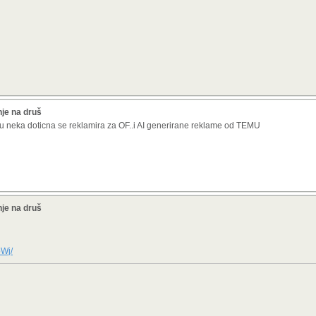
je na druš
lsu neka doticna se reklamira za OF..i AI generirane reklame od TEMU
je na druš
bWj/