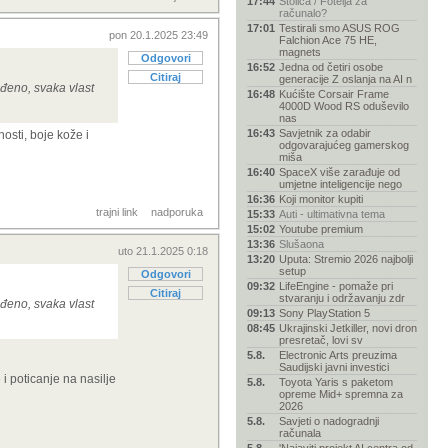
17:44
Stolica / Fotelja za
računalo?
17:01
Testirali smo ASUS ROG
pon 20.1.2025 23:49
Falchion Ace 75 HE,
magnets
Odgovori
16:52
Jedna od četiri osobe
Citiraj
generacije Z oslanja na AI n
đeno, svaka vlast
16:48
Kućište Corsair Frame
4000D Wood RS oduševilo
nas
16:43
Savjetnik za odabir
osti, boje kože i
odgovarajućeg gamerskog
miša
16:40
SpaceX više zarađuje od
umjetne inteligencije nego
16:36
Koji monitor kupiti
trajni link
nadporuka
15:33
Auti - ultimativna tema
15:02
Youtube premium
13:36
Slušaona
uto 21.1.2025 0:18
13:20
Uputa: Stremio 2026 najbolji
setup
Odgovori
09:32
LifeEngine - pomaže pri
Citiraj
stvaranju i održavanju zdr
đeno, svaka vlast
09:13
Sony PlayStation 5
08:45
Ukrajinski Jetkiller, novi dron
presretač, lovi sv
5.8.
Electronic Arts preuzima
Saudijski javni investici
 i poticanje na nasilje
5.8.
Toyota Yaris s paketom
opreme Mid+ spremna za
2026
5.8.
Savjeti o nadogradnji
računala