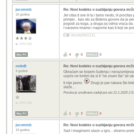
jocommb
Re: Novi kodeks o suzbijanju govora mržn
16 godina
Jel citas ti sve ili tu i tamo nesto, ili pr
primjer... kao sto za Bidena govore da je pe
pogodi za koga, a druga joj odma vraca da je
I naravno imamo i naporne kao ti koji se pon
VenAtoR#2231
OFFLINE
4
0
0
Moj PC
HVALA
notloB
Re: Novi kodeks o suzbijanju govora mržn
4 godine
Obraćam se tvojem čuđenju i nerazumijevanj
uopće ne tvrdim da si ti "
ne znam šta"
ali uk
ti nije jasno.
Drugi je par rukava što bide
slaže....
Poruka je uređivana zadnji put uto 21.1.2025 2:57
OFFLINE
1
3
0
Moj PC
HVALA
jocommb
Re: Novi kodeks o suzbijanju govora mržn
16 godina
Sad i imaginarni ulaze u igru... stvarno prom