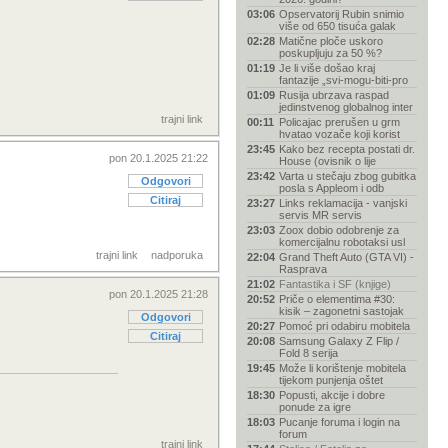
03:06
Opservatorij Rubin snimio
više od 650 tisuća galak
02:28
Matične ploče uskoro
poskupljuju za 50 %?
01:19
Je li više došao kraj
fantazije „svi-mogu-biti-pro
01:09
Rusija ubrzava raspad
jedinstvenog globalnog inter
trajni link
00:11
Policajac prerušen u grm
hvatao vozače koji korist
23:45
Kako bez recepta postati dr.
pon 20.1.2025 21:22
House (ovisnik o lije
23:42
Varta u stečaju zbog gubitka
Odgovori
posla s Appleom i odb
Citiraj
23:27
Links reklamacija - vanjski
servis MR servis
23:03
Zoox dobio odobrenje za
komercijalnu robotaksi usl
trajni link
nadporuka
22:04
Grand Theft Auto (GTA VI) -
Rasprava
21:02
Fantastika i SF (knjige)
pon 20.1.2025 21:28
20:52
Priče o elementima #30:
kisik – zagonetni sastojak
Odgovori
20:27
Pomoć pri odabiru mobitela
Citiraj
20:08
Samsung Galaxy Z Flip /
Fold 8 serija
19:45
Može li korištenje mobitela
tijekom punjenja oštet
18:30
Popusti, akcije i dobre
ponude za igre
18:03
Pucanje foruma i login na
forum
trajni link