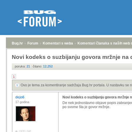
Bug.hr
»
Forum
»
Komentari s weba
»
Komentari članaka s naših web 
Novi kodeks o suzbijanju govora mržnje na 
poruka:
21
|
čitano:
12.252
1
Ovo je tema za komentiranje sadržaja Bug.hr portala. U nastavku se n
dejo6
Novi kodeks o suzbijanju govora mržnje 
17 godina
De nek jednostavno objave popis zabranjeni
po svome šta je govor mržnje.
OFFLINE