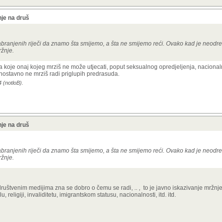
je na druš
ranjenih riječi da znamo šta smijemo, a šta ne smijemo reći. Ovako kad je neodre
ržnje.
koje onaj kojeg mrziš ne može utjecati, poput seksualnog opredjeljenja, nacionaln
dnostavno ne mrziš radi priglupih predrasuda.
 (notloB).
je na druš
ranjenih riječi da znamo šta smijemo, a šta ne smijemo reći. Ovako kad je neodre
ržnje.
 društvenim medijima zna se dobro o čemu se radi, .. , to je javno iskazivanje mržnje
religiji, invaliditetu, imigrantskom statusu, nacionalnosti, itd. itd.