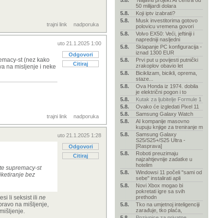
5.8.
'Najaviti projekt AI centra od
50 milijardi dolara
5.8.
Koji iptv izabrati?
5.8.
Musk investitorima gotovo
trajni link
nadporuka
polovicu vremena govori
5.8.
Volvo EX50: Veći, jeftiniji i
napredniji nasljedni
uto 21.1.2025 1:00
5.8.
Sklapanje PC konfiguracija -
iznad 1300 EUR
Odgovori
premacy-st (nez kako
5.8.
Prvi put u povijesti putnički
Citiraj
zrakoplov obavio let
ava na misljenje i neke
5.8.
Biciklizam, bicikli, oprema,
staze...
5.8.
Ova Honda iz 1974. dobila
je električni pogon i to
5.8.
Kutak za ljubitelje Formule 1
5.8.
Ovako će izgledati Pixel 11
5.8.
Samsung Galaxy Watch
trajni link
nadporuka
5.8.
AI kompanije masovno
kupuju knjige za treniranje m
5.8.
Samsung Galaxy
uto 21.1.2025 1:28
S25/S25+/S25 Ultra -
[Rasprava]
Odgovori
5.8.
Roboti preuzimaju
Citiraj
najzahtjevnije zadatke u
hotelim
te supremacy-st
5.8.
Windowsi 11 počeli "sami od
tiketiranje bez
sebe" instalirati apli
5.8.
Novi Xbox mogao bi
pokretati igre sa svih
si li seksist ili
ne
prethodn
pravo na mišljenje,
5.8.
Tko na umjetnoj inteligenciji
zarađuje, tko plaća,
mišljenje.
5.8.
Pozivnice za privatne