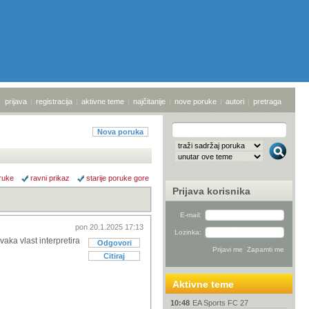
prijava
|
registracija
|
aktivne teme
|
najčitanije
|
nove poruke
|
autori
|
pretraga
Nova poruka
ruke
ravni prikaz
starije poruke gore
Prijava korisnika
E-mail:
pon 20.1.2025 17:13
Lozinka:
aka vlast interpretira
Odgovori
Citiraj
Aktivne teme
10:48
EA Sports FC 27