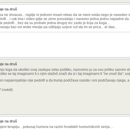
je na druš
ocitas pa ne shvacas... nigdje ni jednom nisam rekao da se meni svida nego je navede
dofil... i cak ima i video gdje se zene posvadaju i naravno jedna jednu napadne da je
 pedofil... bez da su probale jedna drugoj rec zasto je koja za koga....
asaju kao ovi woke mesije pa odbijaju uopce cut sta im se prica... al stas...
je na druš
u toga da ukoliko ovaj zastupa neku politiku, nazovimo ju za ovu priliku sasvim sl
oliko se taj imaginarni ti s njim slažeš znači da si i taj imaginarni ti
"ne znaš šta"
, uo
n najvjerojatnije nije pedofil a da trump podržava rasiste i oni podržavaju njega, a 
 (notloB).
je na druš
jeni terapiju... pokusaj humora na razini hrvatskih humoristicnih serija....