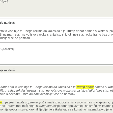
1 (gpd).
je na druš
s sto to vise nije to... nego recimo da kazes da ti je Trump dobar odmah si white su
 i neznam sta... ne volis ova woke sranja isto si idiot i nez sta... etiketiranje bez pr
nicije vise ne pomazu....
01 (jocommb).
je na druš
m danas sto to vise nije to... nego recimo da kazes da ti je
Trump dobar
odmah si whi
.. rasist, seksist i neznam sta... ne volis ova woke sranja isto si idiot i nez sta... e
enice o necemu... tako da nam definicije vise ne pomazu....
mo
... pa jesi li
white supremacy-st,
i ima li to uopće smisla u ovim našim krajevima, i je
dano upravo radi mišljenja, a
trumpoidnost
je dobar pokazatelj, na sreću svi imamo 
 nije govor mržnje, kao niti ljepljenje etiketa kada se konačno i sazna kakvo je to 