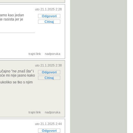
uto 21.1.2025 2:28
n samo kao jedan
Odgovori
 rasista jer je
Citiraj
trajni link
nadporuka
uto 21.1.2025 2:38
učajno "
ne znaš šta"
i
Odgovori
pće mi nije jasno kako
Citiraj
ukoliko se tko s njim
trajni link
nadporuka
uto 21.1.2025 2:44
Odgovori