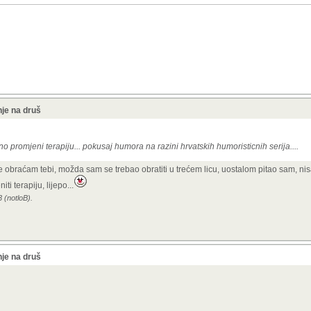
je na druš
rno promjeni terapiju... pokusaj humora na razini hrvatskih humoristicnih serija....
obraćam tebi, možda sam se trebao obratiti u trećem licu, uostalom pitao sam, nis
i terapiju, lijepo...
 (notloB).
je na druš