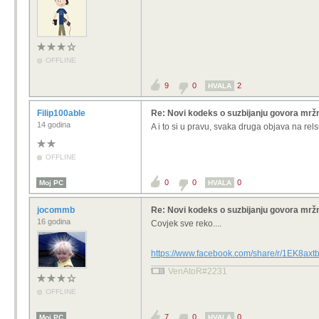
OFFLINE
9
0
2
HVALA
Filip100able
Re: Novi kodeks o suzbijanju govora mržn
14 godina
A i to si u pravu, svaka druga objava na re
OFFLINE
0
0
0
Moj PC
HVALA
jocommb
Re: Novi kodeks o suzbijanju govora mržn
16 godina
Covjek sve reko....
https://www.facebook.com/share/r/1EK8axt
VenAtoR#2231
OFFLINE
7
0
0
Moj PC
HVALA