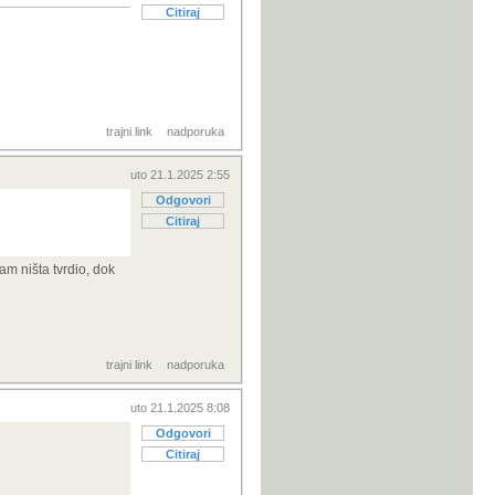
Citiraj
trajni link
nadporuka
uto 21.1.2025 2:55
Odgovori
Citiraj
am ništa tvrdio, dok
trajni link
nadporuka
uto 21.1.2025 8:08
Odgovori
Citiraj