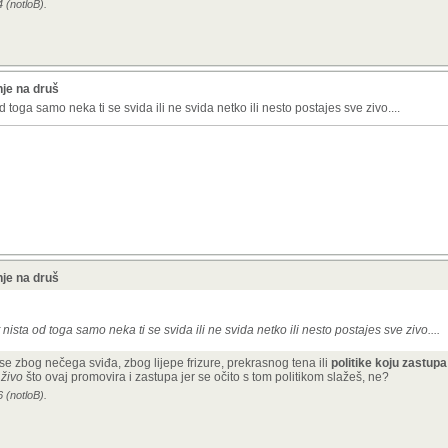
 (notloB).
je na druš
toga samo neka ti se svida ili ne svida netko ili nesto postajes sve zivo....
je na druš
ista od toga samo neka ti se svida ili ne svida netko ili nesto postajes sve zivo....
se zbog nečega sviđa, zbog lijepe frizure, prekrasnog tena ili
politike koju zastupa
 živo
što ovaj promovira i zastupa jer se očito s tom politikom slažeš, ne?
 (notloB).