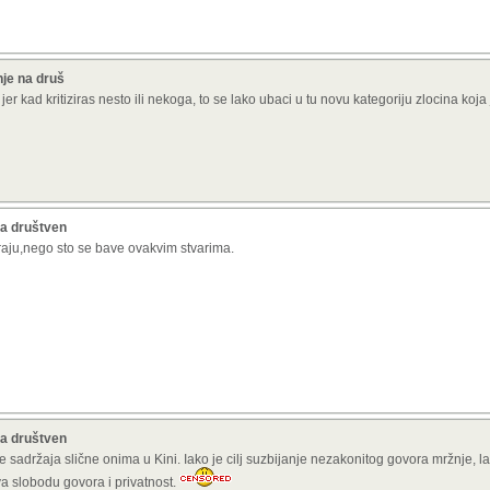
je na druš
jer kad kritiziras nesto ili nekoga, to se lako ubaci u tu novu kategoriju zlocina koja 
na društven
raju,nego sto se bave ovakvim stvarima.
na društven
sadržaja slične onima u Kini. Iako je cilj suzbijanje nezakonitog govora mržnje, l
a slobodu govora i privatnost.