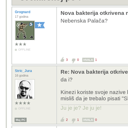
Grognard
Nova bakterija otkrivena 
17 godina
Nebenska Palača?
OFFLINE
3
0
1
HVALA
Stric_Jura
Re: Nova bakterija otkriv
16 godina
da i?
Kinezi koriste svoje nazive 
misliš da je trebalo pisati 
Ju je je? Je ju je!
OFFLINE
2
1
0
Moj PC
HVALA