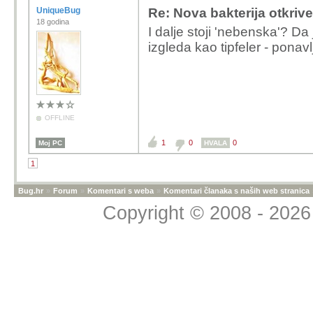
UniqueBug
Re: Nova bakterija otkriv
18 godina
I dalje stoji 'nebenska'? Da
izgleda kao tipfeler - ponav
OFFLINE
1
0
0
Moj PC
HVALA
1
Bug.hr
»
Forum
»
Komentari s weba
»
Komentari članaka s naših web stranica
Copyright © 2008 - 2026 