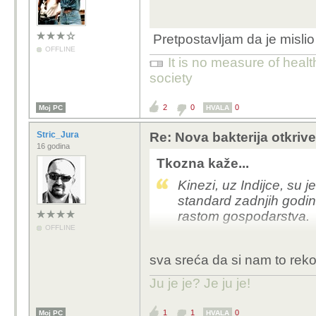
Pretpostavljam da je misli
OFFLINE
It is no measure of healt
society
2
0
0
Moj PC
HVALA
Stric_Jura
Re: Nova bakterija otkriv
16 godina
Tkozna kaže...
Kinezi, uz Indijce, su j
standard zadnjih godina
rastom gospodarstva.
OFFLINE
sva sreća da si nam to reko' 
Ju je je? Je ju je!
1
1
0
Moj PC
HVALA