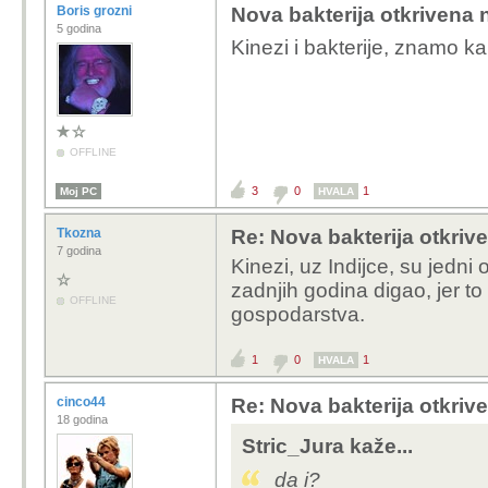
Boris grozni
Nova bakterija otkrivena 
5 godina
Kinezi i bakterije, znamo k
OFFLINE
3
0
1
Moj PC
HVALA
Tkozna
Re: Nova bakterija otkriv
7 godina
Kinezi, uz Indijce, su jedni
zadnjih godina digao, jer to
OFFLINE
gospodarstva.
1
0
1
HVALA
cinco44
Re: Nova bakterija otkriv
18 godina
Stric_Jura kaže...
da i?