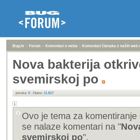
Bug.hr
»
Forum
»
Komentari s weba
»
Komentari članaka s naših web 
Nova bakterija otkri
svemirskoj po
poruka:
9
|
čitano:
11.827
1
Ovo je tema za komentiranje 
se nalaze komentari na "
Nova
svemirskoj po
".