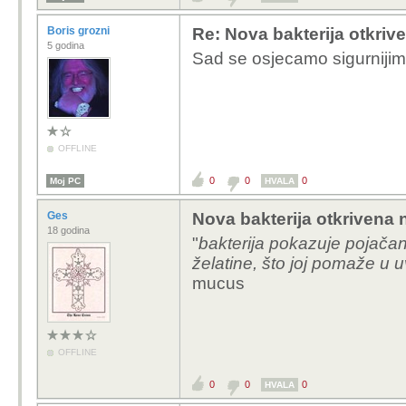
Boris grozni
Re: Nova bakterija otkriv
5 godina
Sad se osjecamo sigurnij
OFFLINE
0
0
0
Moj PC
HVALA
Ges
Nova bakterija otkrivena 
18 godina
"
bakterija pokazuje pojačan
želatine, što joj pomaže u u
mucus
OFFLINE
0
0
0
HVALA