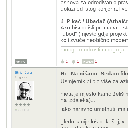
osnova za određivanje pravc
dolazi od istog korijena.Tvo
4.
Pikač / Ubadač (Arhaič
Ako bismo išli prema vrlo st
"ubod" (mjesto gdje projekti
koji zvuče neobično moderno
mnogo mudrosti,mnogo jada..
1
1
1
Moj PC
HVALA
Stric_Jura
Re: Na nišanu: Sedam fi
16 godina
Usmjernik bi bio više za azi
meta je mjesto kamo želiš 
na izdaleka)...
iako naravno umetnuti ima 
OFFLINE
gledniik nije loš pokušaj, 
zor... dalokozor npr...