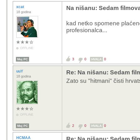
xcat
Na nišanu: Sedam filmov
18 godina
kad netko spomene plaćeno
profesionalca...
OFFLINE
3
0
0
Moj PC
HVALA
uuY
Re: Na nišanu: Sedam fi
18 godina
Zato su "hitmani" čisti hrvat
OFFLINE
2
0
0
Moj PC
HVALA
HCMAA
Re: Na nišanu: Sedam fi