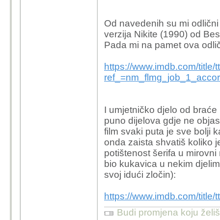
Od navedenih su mi odlični 
verzija Nikite (1990) od Bes
Pada mi na pamet ova odli
https://www.imdb.com/title/
ref_=nm_flmg_job_1_acco
I umjetničko djelo od braće 
puno dijelova gdje ne obja
film svaki puta je sve bolji
onda zaista shvatiš koliko 
potištenost šerifa u mirovni
bio kukavica u nekim djelima
svoj idući zločin):
https://www.imdb.com/title/
Budi promjena koju želiš 