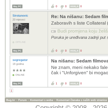
0
0
0
Moj PC
HVALA
Sirotanovic
Re: Na nišanu: Sedam fi
20 mjeseci
Zaboravih s liste Collateral
Budi promjena koju želiš 
Poruka je uređivana zadnji put 
OFFLINE
0
0
0
Moj PC
HVALA
segregator
Na nišanu: Sedam filmov
18 godina
Ne znam, meni nekako fale 
čak i "Unforgiven" bi mogao
ONLINE
1
0
0
Moj PC
HVALA
1
Bug.hr
»
Forum
»
Komentari s weba
»
Komentari članaka s naših web stranica
Copyright © 2008 - 2026 