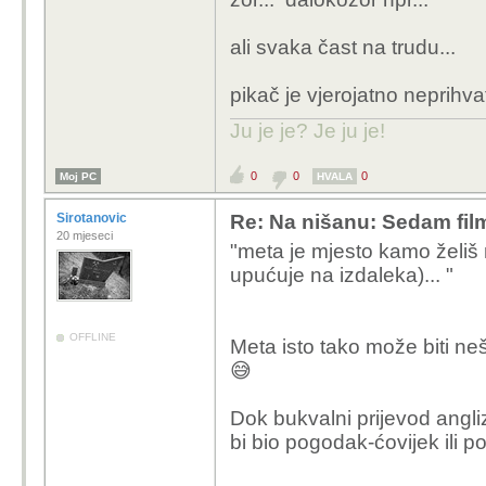
ali svaka čast na trudu...
pikač je vjerojatno neprihva
Ju je je? Je ju je!
0
0
0
Moj PC
HVALA
Sirotanovic
Re: Na nišanu: Sedam fi
20 mjeseci
"meta je mjesto kamo želiš
upućuje na izdaleka)... "
OFFLINE
Meta isto tako može biti neš
😅
Dok bukvalni prijevod angli
bi bio pogodak-ćovijek ili 