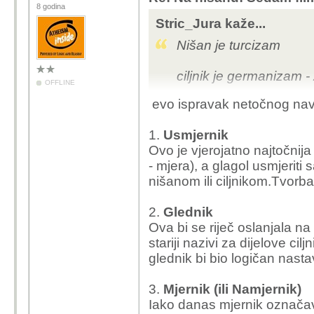
8 godina
Stric_Jura kaže...
Nišan je turcizam
ciljnik je germanizam - Z
OFFLINE
evo ispravak netočnog na
dakle tadaaaaammm...
1.
Usmjernik
meta - umetnik (razliko
Ovo je vjerojatno najtočnij
- mjera), a glagol usmjeriti
nišanom ili ciljnikom.Tvorba
2.
Glednik
Ova bi se riječ oslanjala n
stariji nazivi za dijelove cil
glednik bi bio logičan nasta
3.
Mjernik (ili Namjernik)
Iako danas mjernik označav