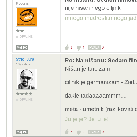
8 godina
nije nišan nego ciljnik
mnogo mudrosti,mnogo jada..
OFFLINE
1
4
0
Moj PC
HVALA
Stric_Jura
Re: Na nišanu: Sedam fi
16 godina
Nišan je turcizam
ciljnik je germanizam - Ziel..
dakle tadaaaaammm....
OFFLINE
meta - umetnik (razlikovati 
Ju je je? Je ju je!
5
0
0
Moj PC
HVALA