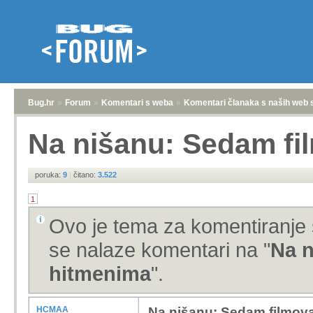
Bug.hr
»
Forum
»
Komentari s weba
»
Komentari članaka s naših web 
Na nišanu: Sedam fi
poruka:
9
|
čitano:
3.522
1
Ovo je tema za komentiranje 
se nalaze komentari na "
Na n
hitmenima
".
HCMAA
Na nišanu: Sedam filmov