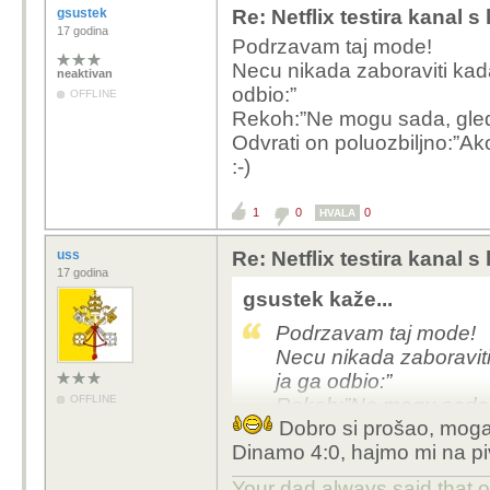
gsustek
Re: Netflix testira kanal
17 godina
Podrzavam taj mode!
Necu nikada zaboraviti kada
neaktivan
odbio:”
OFFLINE
Rekoh:”Ne mogu sada, gled
Odvrati on poluozbiljno:”Ako
:-)
1
0
0
HVALA
uss
Re: Netflix testira kanal
17 godina
gsustek kaže...
Podrzavam taj mode!
Necu nikada zaboraviti
ja ga odbio:”
OFFLINE
Rekoh:”Ne mogu sada,
Dobro si prošao, mogao t
Odvrati on poluozbiljno
Dinamo 4:0, hajmo mi na pi
:-)
Your dad always said that 