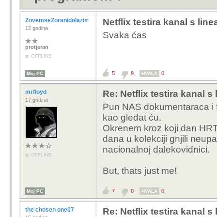
ZovemseZoranidolazimizRijeke
Netflix testira kanal s l
12 godina
Svaka ćas
protjeran
OFFLINE
5
9
0
Moj PC
HVALA
mrfloyd
Re: Netflix testira kanal
17 godina
Pun NAS dokumentaraca i 
kao gledat ću.
Okrenem kroz koji dan HRT1 
dana u kolekciji gnjili neu
nacionalnoj dalekovidnici.
OFFLINE
But, thats just me!
7
0
0
Moj PC
HVALA
the chosen one07
Re: Netflix testira kanal