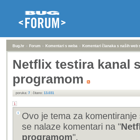
Bug.hr
»
Forum
»
Komentari s weba
»
Komentari članaka s naših web 
Netflix testira kanal 
programom
poruka:
7
|
čitano:
13.031
1
Ovo je tema za komentiranje 
se nalaze komentari na "
Netf
programom
".