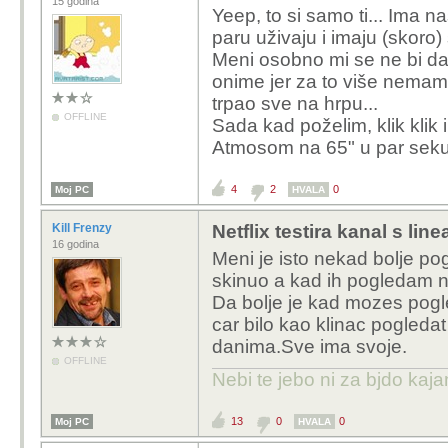
15 godina
Yeep, to si samo ti... Ima n
paru uživaju i imaju (skoro)
Meni osobno mi se ne bi dal
onime jer za to više nemam 
trpao sve na hrpu...
OFFLINE
Sada kad poželim, klik klik 
Atmosom na 65" u par sek
4
2
0
Moj PC
HVALA
Kill Frenzy
Netflix testira kanal s l
16 godina
Meni je isto nekad bolje po
skinuo a kad ih pogledam n
Da bolje je kad mozes pogle
car bilo kao klinac pogledat 
danima.Sve ima svoje.
OFFLINE
Nebi te jebo ni za bjdo kaj
13
0
0
Moj PC
HVALA