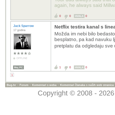
again, he always said Millw
0
0
0
HVALA
Jack Sparrow
Netflix testira kanal s l
17 godina
Možda im nebi bilo bedasto r
besplatno, pa kad navuku 
pretplatu da odgledaju sv
OFFLINE
1
0
0
Moj PC
HVALA
1
Bug.hr
»
Forum
»
Komentari s weba
»
Komentari članaka s naših web stranica
Copyright © 2008 - 2026 