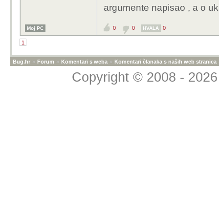
argumente napisao , a o uku
0
0
0
Moj PC
HVALA
1
Bug.hr
»
Forum
»
Komentari s weba
»
Komentari članaka s naših web stranica
Copyright © 2008 - 2026 