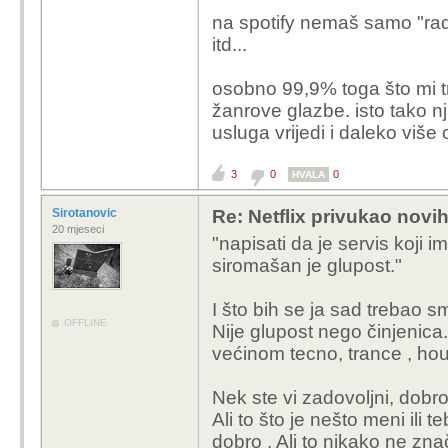
znači besplatno bez p
na spotify nemaš samo "radi
na Spotify 10 pjesama 
itd...
da čujem nove stvari. A
naveo samo osnovna ra
osobno 99,9% toga što mi t
sam naveo bezveze zat
žanrove glazbe. isto tako n
pjesma što Spotify nema
usluga vrijedi i daleko više
youtube.
3
0
0
HVALA
Sirotanovic
Re: Netflix privukao novih
20 mjeseci
"napisati da je servis koji
siromašan je glupost."
I što bih se ja sad trebao 
OFFLINE
Nije glupost nego činjenic
većinom tecno, trance , hou
Nek ste vi zadovoljni, dobr
Ali to što je nešto meni ili
dobro . Ali to nikako ne zna