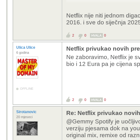
placao sam ga do pre
Netflix nije niti jednom dig
dizali cijenu
? a serije 
2016. i sve do siječnja 202
meni vise ne vrijede nov
njihovog sadrzaja
2
0
0
HVALA
Ulica Ulice
Netflix privukao novih pre
6 godina
Ne zaboravimo, Netflix je 
bio i 12 Eura pa je cijena s
OFFLINE
2
0
0
HVALA
Sirotanovic
Re: Netflix privukao novih
20 mjeseci
@Gemmy Spotify je uočljivo
verziju pjesama dok na yout
original mix, remixe od razni