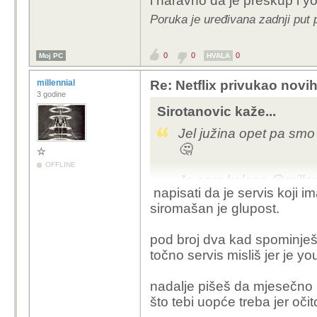
i naravno da je preskup i y
Poruka je uređivana zadnji put 
0
0
0
Moj PC
HVALA
millennial
Re: Netflix privukao novih
3 godine
Sirotanovic kaže...
Jel južina opet pa smo
🤔
OFFLINE
Ja sam kolega @millenn
napisati da je servis koji 
puno dati mjesečno 50 
siromašan je glupost.
onda nemamo više o če
I uostalom što je smij
pod broj dva kad spominješ 
bezobrazan komentar si
točno servis misliš jer je yo
egoistično i s visoka.
nadalje pišeš da mjesečno 
Samo ću navesti da ga
što tebi uopće treba jer oči
aplikaciju na webOS već