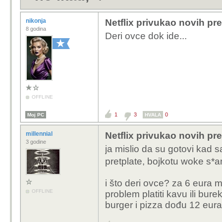
nikonja
Netflix privukao novih pre
8 godina
Deri ovce dok ide...
OFFLINE
1
3
0
Moj PC
HVALA
millennial
Netflix privukao novih pre
3 godine
ja mislio da su gotovi kad 
pretplate, bojkotu woke s*a
i što deri ovce? za 6 eura 
OFFLINE
problem platiti kavu ili bure
burger i pizza dođu 12 eura