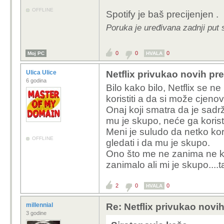
OFFLINE
Spotify je baš precijenjen .
Poruka je uređivana zadnji put 
0
0
0
Moj PC
HVALA
Ulica Ulice
Netflix privukao novih pre
6 godina
Bilo kako bilo, Netflix se ne
koristiti a da si može cjenovn
Onaj koji smatra da je sadrža
mu je skupo, neće ga koristit
Meni je suludo da netko kori
OFFLINE
gledati i da mu je skupo.
Ono što me ne zanima ne kor
zanimalo ali mi je skupo....t
2
0
0
HVALA
millennial
Re: Netflix privukao novih
3 godine