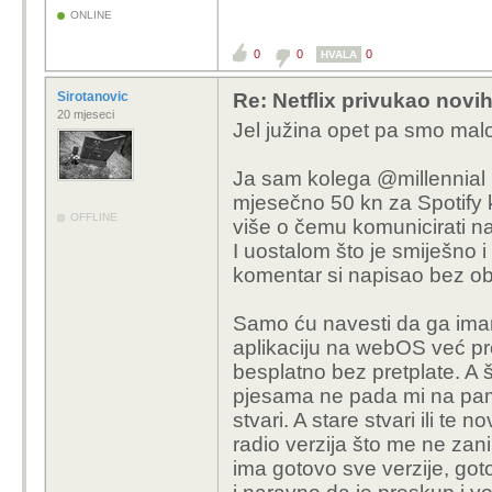
ONLINE
0
0
0
HVALA
Sirotanovic
Re: Netflix privukao novih
20 mjeseci
Jel južina opet pa smo malo
Ja sam kolega @millennial 
mjesečno 50 kn za Spotify
OFFLINE
više o čemu komunicirati na
I uostalom što je smiješno
komentar si napisao bez obr
Samo ću navesti da ga ima
aplikaciju na webOS već prek
besplatno bez pretplate. A
pjesama ne pada mi na pame
stvari. A stare stvari ili 
radio verzija što me ne za
ima gotovo sve verzije, got