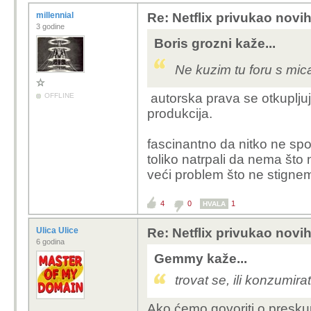
millennial
Re: Netflix privukao novih
3 godine
Boris grozni kaže...
Ne kuzim tu foru s mi
autorska prava se otkupljuj
OFFLINE
produkcija.
fascinantno da nitko ne sp
toliko natrpali da nema što 
veći problem što ne stignem 
4
0
1
HVALA
Ulica Ulice
Re: Netflix privukao novih
6 godina
Gemmy kaže...
trovat se, ili konzumir
Ako ćemo govoriti o presku