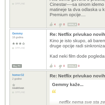
Cinestar----sa sinom idemo 2
OFFLINE
matineje ta dva odlaska u k
Premium opcije....
4
0
0
HVALA
Gemmy
Re: Netflix privukao novih
18 godina
Kino je isto skupo, ali bare
druge opcije radi sinkronizac
OFFLINE
Kad neki film dode pogleda
1
0
0
Moj PC
HVALA
homer32
Re: Netflix privukao novih
2 godine
Gemmy kaže...
neaktivan
OFFLINE
netflix nema sve sta ze