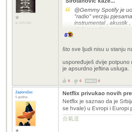
Sirotanovic kaže...
@Gemmy Spotify je uoč
"radio" verziju pjesam
instrumental , akustik ,
OFFLINE
i fali pregršt pjesama .
Spotify je baš precijenj
što sve ljudi nisu u stanju n
uspoređuješ dvije potpuno r
je apsurdno jeftina usluga.
0
0
0
HVALA
Zaporožac
Netflix privukao novih pre
5 godina
Netflix je saznao da je Srbi
se hvale) u Evropi i Europi
合氣道