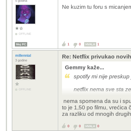
5 godina
Ne kuzim tu foru s micanje
OFFLINE
1
0
1
Moj PC
HVALA
millennial
Re: Netflix privukao novih
3 godine
Gemmy kaže...
spotify mi nije preskup
netflix nema sve sta ze
OFFLINE
nema spomena da su i spušt
placao sam ga do pred 
to je 1,50 po filmu, vrećica
cijenu? a serije koje su
za razliku od mnogih drugih 
ne vrijede novaca koliko
sadrzaja
0
0
0
HVALA