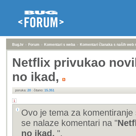
Bug.hr
»
Forum
»
Komentari s weba
»
Komentari članaka s naših web 
Netflix privukao novi
no ikad,
poruka:
20
|
čitano:
15.351
1
Ovo je tema za komentiranje 
se nalaze komentari na "
Netf
no ikad,
".