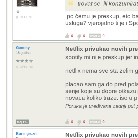
trovat se, ili konzumir
po čemu je preskup, eto b
OFFLINE
usluga? vjerojatno ti je i Sp
0
0
0
HVALA
Gemmy
Netflix privukao novih pre
18 godina
spotify mi nije preskup jer 
OFFLINE
netflix nema sve sta zelim g
placao sam ga do pred pola 
serije koje su dobre otkazuju
novaca koliko traze. iso u p
Poruka je uređivana zadnji put
0
0
0
Moj PC
HVALA
Boris grozni
Netflix privukao novih pre