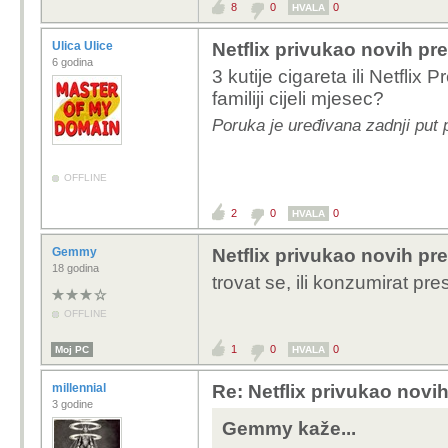
8
0
0
HVALA
Ulica Ulice
Netflix privukao novih pre
6 godina
3 kutije cigareta ili Netfl
familiji cijeli mjesec?
Poruka je uređivana zadnji put 
OFFLINE
2
0
0
HVALA
Gemmy
Netflix privukao novih pre
18 godina
trovat se, ili konzumirat pr
OFFLINE
1
0
0
Moj PC
HVALA
millennial
Re: Netflix privukao novih
3 godine
Gemmy kaže...