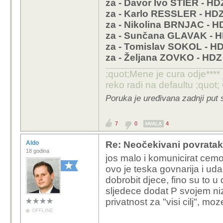
za - Davor Ivo STIER - HD
za - Sunčana GLAVAK
za - Karlo RESSLER - HD
za - Tomislav SOKOL
za - Nikolina BRNJAC - H
za - Željana ZOVKO
za - Sunčana GLAVAK - 
za - Tomislav SOKOL - H
za - Željana ZOVKO - HDZ
;quot;Mene je cura odje**** 
reko radi na defaultu ;quot
Poruka je uređivana zadnji put
7
0
4
HVALA
Aldo
Re: Neočekivani povratak
18 godina
jos malo i komunicirat cem
ovo je teska govnarija i uda
dobrobit djece, fino su to u
sljedece dodat P svojem niz
privatnost za "visi cilj", m
OFFLINE