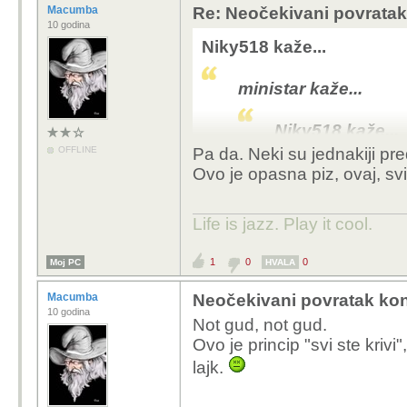
Macumba
Re: Neočekivani povratak
10 godina
Niky518 kaže...
ministar kaže...
Niky518 kaže...
OFFLINE
Pa da. Neki su jednakiji p
A jel bi politi
Ovo je opasna piz, ovaj, svin
naravno, to je od p
bla.. što opet pokr
Life is jazz. Play it cool.
i od poslovnih tajn
1
0
0
Moj PC
HVALA
Onda prema tome dodat
izuzeti direktore privatn
Macumba
Neočekivani povratak kon
zbog
povjerljivosti,
zna
10 godina
Not gud, not gud.
istraživanjima, ili liječ
Ovo je princip "svi ste krivi
lajk.