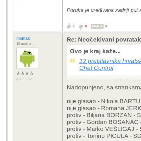
Poruka je uređivana zadnji put s
1
0
0
HVALA
momak
Re: Neočekivani povratak
18 godina
Ovo je kraj kaže...
12 pretstavnika hrvat
Chat Control
OFFLINE
nije glasao - Nikola 
Nadopunjeno, sa strankam
nije glasao - Roman
protiv - Biljana BORZ
nije glasao - Nikola BAR
protiv - Gordan BOS
nije glasao - Romana JER
protiv - Marko VEŠLI
protiv - Biljana BORZAN - 
protiv - Tonino PICULA
protiv - Gordan BOSANAC 
za - Davor Ivo STIER
protiv - Marko VEŠLIGAJ -
za - Karlo RESSLER
protiv - Tonino PICULA - S
za - Nikolina BRNJAC