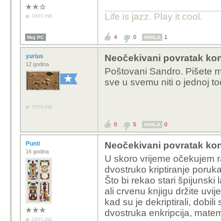
Life is jazz. Play it cool.
OFFLINE
4
0
1
Moj PC
HVALA
yurius
Neočekivani povratak kon
12 godina
Poštovani Sandro. Pišete ma
sve u svemu niti o jednoj t
OFFLINE
0
5
0
HVALA
Punti
Neočekivani povratak kon
16 godina
U skoro vrijeme očekujem ra
dvostruko kriptiranje poruk
Što bi rekao stari špijunski
ali crvenu knjigu držite uvijek
kad su je dekriptirali, dob
dvostruka enkripcija, matema
OFFLINE