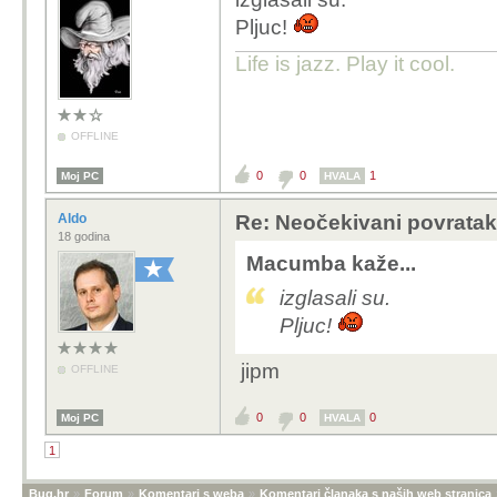
Pljuc!
Life is jazz. Play it cool.
OFFLINE
0
0
1
Moj PC
HVALA
Aldo
Re: Neočekivani povratak
18 godina
Macumba kaže...
izglasali su.
Pljuc!
jipm
OFFLINE
0
0
0
Moj PC
HVALA
1
Bug.hr
»
Forum
»
Komentari s weba
»
Komentari članaka s naših web stranica