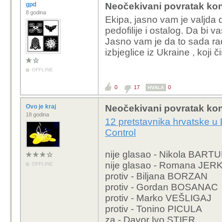
gpd
Neočekivani povratak kon
8 godina
Ekipa, jasno vam je valjda 
pedofilije i ostalog. Da bi v
Jasno vam je da to sada rade 
izbjeglice iz Ukraine , koji č
OFFLINE
0
17
0
HVALA
Ovo je kraj
Neočekivani povratak kon
18 godina
12 pretstavnika hrvatske u
Control
nije glasao - Nikola BART
nije glasao - Romana JER
OFFLINE
protiv - Biljana BORZAN
protiv - Gordan BOSANAC
protiv - Marko VEŠLIGAJ
protiv - Tonino PICULA
za - Davor Ivo STIER