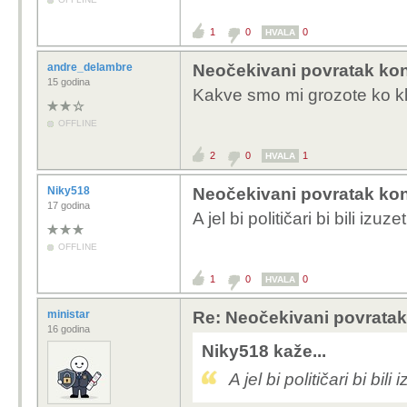
1
0
0
HVALA
andre_delambre
Neočekivani povratak kon
15 godina
Kakve smo mi grozote ko kli
OFFLINE
2
0
1
HVALA
Niky518
Neočekivani povratak kon
17 godina
A jel bi političari bi bili izu
OFFLINE
1
0
0
HVALA
ministar
Re: Neočekivani povratak
16 godina
Niky518 kaže...
A jel bi političari bi bil