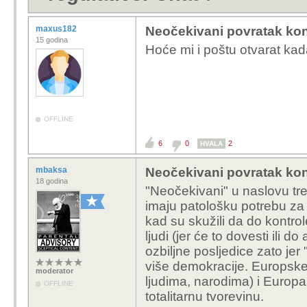
maxus182
Neočekivani povratak kon
15 godina
Hoće mi i poštu otvarat ka
OFFLINE
6
0
2
HVALA
mbaksa
Neočekivani povratak kon
18 godina
"Neočekivani" u naslovu tre
imaju patološku potrebu za
kad su skužili da do kontro
ljudi (jer će to dovesti ili do
ozbiljne posljedice zato jer 
više demokracije. Europske 
moderator
ljudima, narodima) i Europa
OFFLINE
totalitarnu tvorevinu.