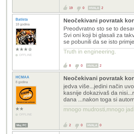
19
0
2
HVALA
Batista
Neočekivani povratak kon
18 godina
Preodvratno sto se to desav
Svi oni koji bi glasali za t
se pobunili da se isto prim
Truth in engineering.
OFFLINE
8
0
2
HVALA
HCMAA
Neočekivani povratak kon
8 godina
jedva više...jedini način uv
kasnije dokazivaš da nisi..
dana ...nakon toga si autom
mnogo mudrosti,mnogo jada..
OFFLINE
2
0
0
Moj PC
HVALA