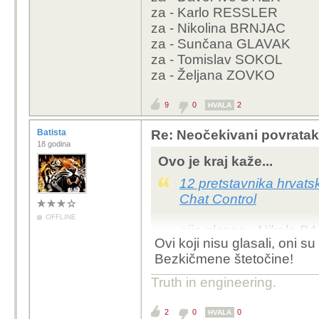
za - Karlo RESSLER
za - Nikolina BRNJAC
za - Sunčana GLAVAK
za - Tomislav SOKOL
za - Željana ZOVKO
9
0
2
HVALA
Batista
Re: Neočekivani povratak
18 godina
Ovo je kraj kaže...
12 pretstavnika hrvat
Chat Control
OFFLINE
nije glasao - Nikola 
Ovi koji nisu glasali, oni 
nije glasao - Roman
Bezkičmene štetočine!
protiv - Biljana BORZ
protiv - Gordan BOS
Truth in engineering.
protiv - Marko VEŠLI
protiv - Tonino PICULA
2
0
0
HVALA