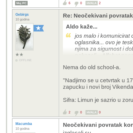
6
0
2
Moj PC
HVALA
Gebirgs
Re: Neočekivani povratak
10 godina
Aldo kaže...
jos malo i komunicira
oglasnika... ovo je tes
njima za sigurnost i dob
pokazali... Alfabet peo
OFFLINE
debili koji ste u medjuv
Nema do old school-a.
mozete slat dimne sign
"Nadjimo se u cetvrtak u 17h
zapucku i novi broj Vikend
Sifra: Limun je sazrio u zor
2
0
0
HVALA
Macumba
Neočekivani povratak kon
10 godina
izglasali su.