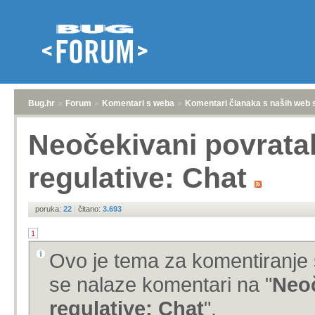
Bug.hr
»
Forum
»
Komentari s weba
»
Komentari članaka s naših web 
Neočekivani povrata
regulative: Chat
poruka:
22
|
čitano:
3.693
1
Ovo je tema za komentiranje 
se nalaze komentari na "
Neoč
regulative: Chat
".