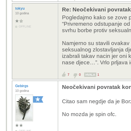
za - Davor Ivo STIER
za - Karlo RESSLER
tokyu
Re: Neočekivani povratak
10 godina
za - Nikolina BRNJAC
Pogledajmo kako se zove pr
za - Sunčana GLAVAK
“Privremeno odstupanje od o
OFFLINE
za - Tomislav SOKOL
svrhu borbe protiv seksualn
za - Željana ZOVKO
Namjerno su stavili ovakav n
seksualnog zlostavljanja dj
izabrali takav nacin jer oni k
nase djece…”. Vrlo prljava i
7
0
1
HVALA
Gebirgs
Neočekivani povratak kon
10 godina
Citao sam negdje da je Bor
No mozda je spin ofc.
OFFLINE