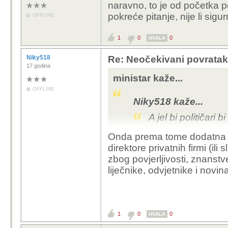
naravno, to je od početka poz
pokreće pitanje, nije li sigu
OFFLINE
1
0
0
HVALA
Niky518
Re: Neočekivani povratak
17 godina
ministar kaže...
OFFLINE
Niky518 kaže...
A jel bi političari 
Onda prema tome dodatna ne
naravno, to je od početk
direktore privatnih firmi (ili 
opet pokreće pitanje, ni
zbog
povjerljivosti,
znanstven
tajni?
liječnike, odvjetnike i novina
1
0
0
HVALA