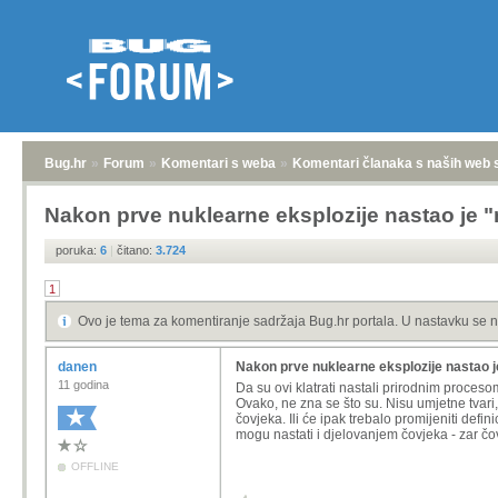
Bug.hr
»
Forum
»
Komentari s weba
»
Komentari članaka s naših web 
Nakon prve nuklearne eksplozije nastao je
poruka:
6
|
čitano:
3.724
1
Ovo je tema za komentiranje sadržaja Bug.hr portala. U nastavku se n
danen
Nakon prve nuklearne eksplozije nastao
11 godina
Da su ovi klatrati nastali prirodnim proceso
Ovako, ne zna se što su. Nisu umjetne tvari,
čovjeka. Ili će ipak trebalo promijeniti defi
mogu nastati i djelovanjem čovjeka - zar čov
OFFLINE