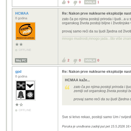
9
0
1
HVALA
HCMAA
Re: Nakon prve nuklearne eksplozije nas
8 godina
zato ča po njima postoji priroda i ljudi...a u
organskog života postoji biljne i životinjske 
provaj samo reći da su ljudi žjedna od život
mnogo mudrosti,mnogo jada...što više znanja
OFFLINE
2
0
0
Moj PC
HVALA
gpd
Re: Nakon prve nuklearne eksplozije nas
8 godina
HCMAA kaže...
zato ča po njima postoji priroda i lju
zemlji od organskog života postoji bil
provaj samo reći da su ljudi žjedna o
OFFLINE
Sve si krivo rekao, postoji samo Um / svijest
Poruka je uređivana zadnji put pet 15.5.2026 16: