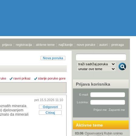
prijava
|
registracija
|
aktivne teme
|
najčitanije
|
nove poruke
|
autori
|
pretraga
Nova poruka
ruke
ravni prikaz
starije poruke gore
Prijava korisnika
E-mail:
pet 15.5.2026 11:10
Lozinka:
oznatih minerala.
Odgovori
im) djelovanjem
Citiraj
riznalo da minerali
Aktivne teme
03:06
Opservatorij Rubin snimio