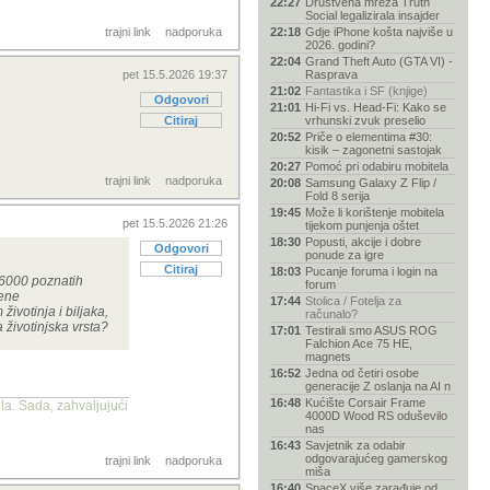
22:27
Društvena mreža Truth
Social legalizirala insajder
trajni link
nadporuka
22:18
Gdje iPhone košta najviše u
2026. godini?
22:04
Grand Theft Auto (GTA VI) -
pet 15.5.2026 19:37
Rasprava
21:02
Fantastika i SF (knjige)
Odgovori
21:01
Hi-Fi vs. Head-Fi: Kako se
Citiraj
vrhunski zvuk preselio
20:52
Priče o elementima #30:
kisik – zagonetni sastojak
20:27
Pomoć pri odabiru mobitela
trajni link
nadporuka
20:08
Samsung Galaxy Z Flip /
Fold 8 serija
19:45
Može li korištenje mobitela
pet 15.5.2026 21:26
tijekom punjenja oštet
18:30
Popusti, akcije i dobre
Odgovori
ponude za igre
Citiraj
18:03
Pucanje foruma i login na
u 6000 poznatih
forum
jene
17:44
Stolica / Fotelja za
ivotinja i biljaka,
računalo?
 životinjska vrsta?
17:01
Testirali smo ASUS ROG
Falchion Ace 75 HE,
magnets
16:52
Jedna od četiri osobe
generacije Z oslanja na AI n
16:48
Kućište Corsair Frame
la. Sada, zahvaljujući
4000D Wood RS oduševilo
nas
16:43
Savjetnik za odabir
odgovarajućeg gamerskog
trajni link
nadporuka
miša
16:40
SpaceX više zarađuje od