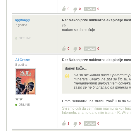
0
0
0
HVALA
Iggivaggi
Re: Nakon prve nuklearne eksplozije nas
7 godina
🙄
nadam se da se čuje
OFFLINE
0
0
0
HVALA
Al Crane
Re: Nakon prve nuklearne eksplozije nas
8 godina
danen kaže...
Da su ovi klatrati nastali prirodnim
minerala. Ovako, ne zna se što su. Ni
(nenamjernim) djelovanjem čovjeka. Il
zašto se ne bi priznalo da minerali 
Hmm, semantiku na stranu, znači li to da sv
ONLINE
Svi smo čuli da će milijun majmuna koji lup
Internetu, znamo da to nije istina. - R. Wile
1
0
0
HVALA