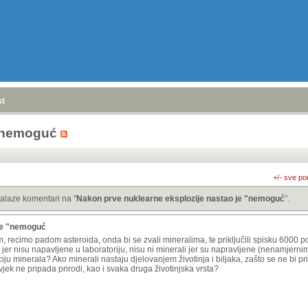
stranica
»
 "nemoguć
+/- sve po
alaze komentari na "
Nakon prve nuklearne eksplozije nastao je "nemoguć
".
 je "nemoguć
m, recimo padom asteroida, onda bi se zvali mineralima, te priključili spisku 6000 p
 jer nisu napavljene u laboratoriju, nisu ni minerali jer su napravljene (nenamjern
niciju minerala? Ako minerali nastaju djelovanjem životinja i biljaka, zašto se ne bi p
jek ne pripada prirodi, kao i svaka druga životinjska vrsta?