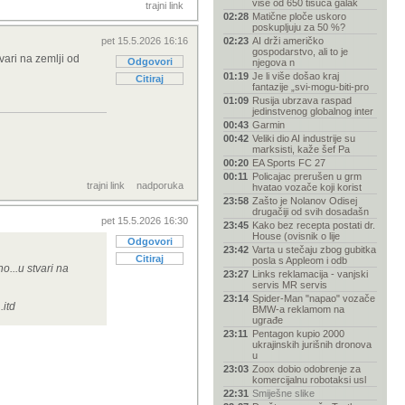
više od 650 tisuća galak
trajni link
02:28
Matične ploče uskoro
poskupljuju za 50 %?
pet 15.5.2026 16:16
02:23
AI drži američko
gospodarstvo, ali to je
tvari na zemlji od
Odgovori
njegova n
01:19
Je li više došao kraj
Citiraj
fantazije „svi-mogu-biti-pro
01:09
Rusija ubrzava raspad
jedinstvenog globalnog inter
00:43
Garmin
00:42
Veliki dio AI industrije su
marksisti, kaže šef Pa
00:20
EA Sports FC 27
00:11
Policajac prerušen u grm
trajni link
nadporuka
hvatao vozače koji korist
23:58
Zašto je Nolanov Odisej
drugačiji od svih dosadašn
pet 15.5.2026 16:30
23:45
Kako bez recepta postati dr.
House (ovisnik o lije
Odgovori
23:42
Varta u stečaju zbog gubitka
Citiraj
posla s Appleom i odb
o...u stvari na
23:27
Links reklamacija - vanjski
servis MR servis
23:14
Spider-Man "napao" vozače
.itd
BMW-a reklamom na
ugrađe
23:11
Pentagon kupio 2000
ukrajinskih jurišnih dronova
u
23:03
Zoox dobio odobrenje za
komercijalnu robotaksi usl
22:31
Smiješne slike