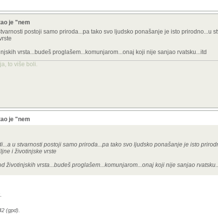
tao je "nem
 stvarnosti postoji samo priroda...pa tako svo ljudsko ponašanje je isto prirodno...u s
vrste
injskih vrsta...budeš proglašem...komunjarom...onaj koji nije sanjao rvatsku...itd
, to više boli.
tao je "nem
di...a u stvarnosti postoji samo priroda...pa tako svo ljudsko ponašanje je isto prirodn
jne i životinjske vrste
d životinjskih vrsta...budeš proglašem...komunjarom...onaj koji nije sanjao rvatsku..
.
42 (gpd).