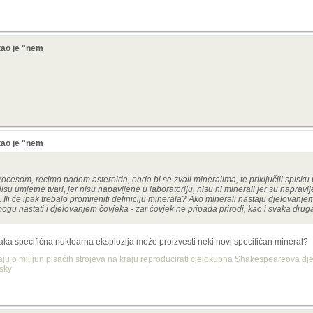
tao je "nem
tao je "nem
 procesom, recimo padom asteroida, onda bi se zvali mineralima, te priključili spisk
su umjetne tvari, jer nisu napavljene u laboratoriju, nisu ni minerali jer su napravl
i će ipak trebalo promijeniti definiciju minerala? Ako minerali nastaju djelovanjem ž
mogu nastati i djelovanjem čovjeka - zar čovjek ne pripada prirodi, kao i svaka druga
aka specifična nuklearna eksplozija može proizvesti neki novi specifičan mineral?
aju o milijun pisaćih strojeva na kraju reproducirati cjelokupna Shakespeareova dje
nsky