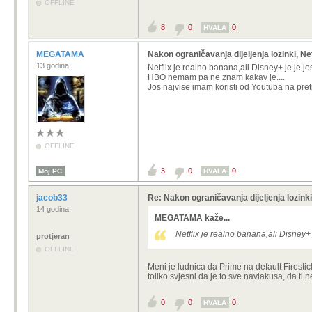
OFFLINE
8
0
0
HVALA
MEGATAMA
Nakon ograničavanja dijeljenja lozinki, Net
13 godina
Netflix je realno banana,ali Disney+ je je jo
HBO nemam pa ne znam kakav je....
Jos najvise imam koristi od Youtuba na pretp
OFFLINE
3
0
0
Moj PC
HVALA
jacob33
Re: Nakon ograničavanja dijeljenja lozinki,
14 godina
MEGATAMA kaže...
Netflix je realno banana,ali Disney+ 
protjeran
OFFLINE
Meni je ludnica da Prime na default Firestic
toliko svjesni da je to sve navlakusa, da ti 
0
0
0
HVALA