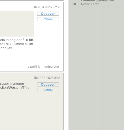
5.8.
Nosite li sat?
sri 26.4.2023 22:38
Odgovori
Citiraj
da ih pogledaš, u biti
 i sl.). Filmovi su im
donijeti.
trajni link
nadporuka
čet 27.4.2023 8:33
 da gubim vrijeme
Odgovori
Action/Western/Triler
Citiraj