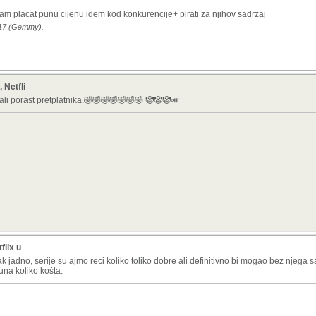
oram placat punu cijenu idem kod konkurencije+ pirati za njihov sadrzaj
0:17 (Gemmy).
 Netfli
ali porast pretplatnika.🤣🤣🤣🤣🤣🤣🤣 🤡🤡🤡🎺
flix u
e tak jadno, serije su ajmo reci koliko toliko dobre ali definitivno bi mogao bez njeg
na koliko košta.