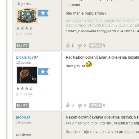
18 godina
...hmmm
onu manje popularnog?
AMD Ryzen 5900X; Gigabyte Aorus X570 E
Patriot Viper VP4300 PCIe m.2 GEN4 2 Tb;
Poruka je uređivana zadnji put sri 26.4.2023 19:4
OFFLINE
1
0
0
Moj PC
HVALA
picajzla0707
Re: Nakon ograničavanja dijeljenja lozinki,
13 godina
how yes no
OFFLINE
0
0
0
Moj PC
HVALA
jacob33
Nakon ograničavanja dijeljenja lozinki, Net
14 godina
Pravi naslov bi bio: I do milijun ljudi u Sp
Kme kme, 'ajmo uvest obveznu pretplatu na 
protjeran