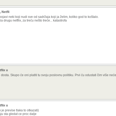
 Netfli
ojavi neki koji nudi sve od sadržaja koji ja želim, koliko god to koštalo.
 drugu netflix, za treću nešto treće... katastrofa
flix u
e dosta. Skupo će oni platiti tu svoju poslovnu politiku. Prvi ću odustati čim više neć
flix u
m je previse tlaka to otkazati)
u sta gledat ce proc dalje