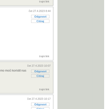
trajni link
čet 27.4.2023 8:44
Odgovori
Citiraj
trajni link
čet 27.4.2023 10:07
emo moći koristit nas
Odgovori
Citiraj
trajni link
čet 27.4.2023 10:17
Odgovori