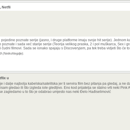
 Netfli
.
jedine poznate serije (jasno, i druge platforme imaju svoje hit serije). Jednom ka
oznate i sada već starije serije (Teorija velikog praska, 2 i pol muškarca, Sex i grad
 čudni filmovi. Sada se ionako spajaju s Discoveryjem, pa tek treba vidjeti što će to 
39 (NetkoNegdje).
flix u
 je i dalje najbolja kabelska/satelitska jer ti servira film bez pitanja pa gledaj, a ne
isam gledao ili što izgleda iole gledljivo. Eno kod prijatelja se stalno vrti neki Pink 
 se zagledamo u to što je odabrao umjesto nas neki Đelo Hađiselimović