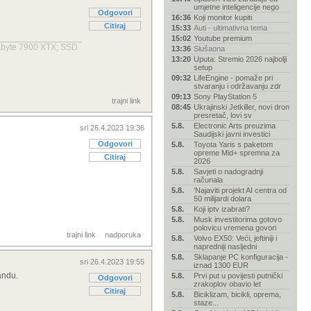
umjetne inteligencije nego
Odgovori
16:36
Koji monitor kupiti
Citiraj
15:33
Auti - ultimativna tema
15:02
Youtube premium
abyte 7900 XTX; SSD
13:36
Slušaona
13:20
Uputa: Stremio 2026 najbolji
setup
09:32
LifeEngine - pomaže pri
stvaranju i održavanju zdr
09:13
Sony PlayStation 5
trajni link
08:45
Ukrajinski Jetkiller, novi dron
presretač, lovi sv
5.8.
Electronic Arts preuzima
sri 26.4.2023 19:36
Saudijski javni investici
Odgovori
5.8.
Toyota Yaris s paketom
opreme Mid+ spremna za
Citiraj
2026
5.8.
Savjeti o nadogradnji
računala
5.8.
'Najaviti projekt AI centra od
50 milijardi dolara
5.8.
Koji iptv izabrati?
5.8.
Musk investitorima gotovo
polovicu vremena govori
trajni link
nadporuka
5.8.
Volvo EX50: Veći, jeftiniji i
napredniji nasljedni
5.8.
Sklapanje PC konfiguracija -
sri 26.4.2023 19:55
iznad 1300 EUR
andu.
5.8.
Prvi put u povijesti putnički
Odgovori
zrakoplov obavio let
Citiraj
5.8.
Biciklizam, bicikli, oprema,
staze...