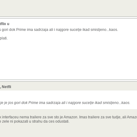
flix u
s gori dok Prime ima sadrzaja ali i najgore sucelje ikad smisljeno...kaos.
lati.
 Netfli
je je jos gori dok Prime ima sadrzaja ali i najgore sucelje ikad smisljeno...kaos.
k interfaceu nema trailere za sve sto je Amazon. Imas trailere za sve tudje, ali Amazo
ne zele ni pokazati u strahu da ces odustati.