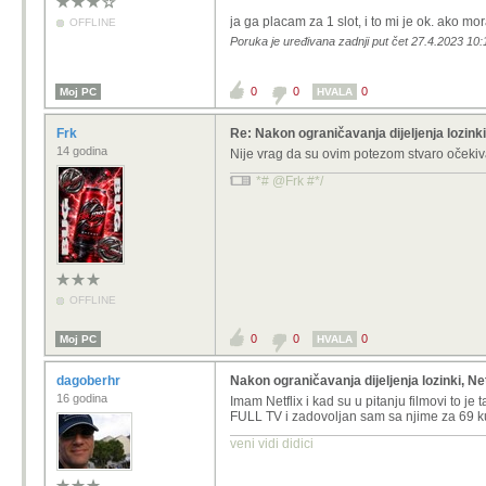
ja ga placam za 1 slot, i to mi je ok. ako m
OFFLINE
Poruka je uređivana zadnji put čet 27.4.2023 1
0
0
0
Moj PC
HVALA
Frk
Re: Nakon ograničavanja dijeljenja lozinki,
14 godina
Nije vrag da su ovim potezom stvaro očekiv
*# @Frk #*/
OFFLINE
0
0
0
Moj PC
HVALA
dagoberhr
Nakon ograničavanja dijeljenja lozinki, Net
16 godina
Imam Netflix i kad su u pitanju filmovi to j
FULL TV i zadovoljan sam sa njime za 69 ku
veni vidi didici