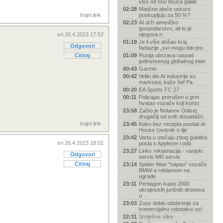
više od 650 tisuća galak
02:28
Matične ploče uskoro
trajni link
poskupljuju za 50 %?
02:23
AI drži američko
gospodarstvo, ali to je
sri 26.4.2023 17:52
njegova n
01:19
Je li više došao kraj
Odgovori
fantazije „svi-mogu-biti-pro
Citiraj
01:09
Rusija ubrzava raspad
jedinstvenog globalnog inter
00:43
Garmin
00:42
Veliki dio AI industrije su
marksisti, kaže šef Pa
00:20
EA Sports FC 27
00:11
Policajac prerušen u grm
hvatao vozače koji korist
23:58
Zašto je Nolanov Odisej
drugačiji od svih dosadašn
trajni link
23:45
Kako bez recepta postati dr.
House (ovisnik o lije
23:42
Varta u stečaju zbog gubitka
sri 26.4.2023 18:02
posla s Appleom i odb
23:27
Links reklamacija - vanjski
Odgovori
servis MR servis
Citiraj
23:14
Spider-Man "napao" vozače
BMW-a reklamom na
ugrađe
23:11
Pentagon kupio 2000
ukrajinskih jurišnih dronova
u
23:03
Zoox dobio odobrenje za
komercijalnu robotaksi usl
22:31
Smiješne slike