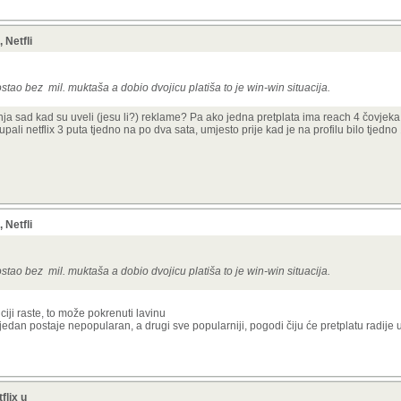
 Netfli
stao bez mil. muktaša a dobio dvojicu platiša to je win-win situacija.
nja sad kad su uveli (jesu li?) reklame? Pa ako jedna pretplata ima reach 4 čovjeka 
 upali netflix 3 puta tjedno na po dva sata, umjesto prije kad je na profilu bilo tjedno
 Netfli
stao bez mil. muktaša a dobio dvojicu platiša to je win-win situacija.
iji raste, to može pokrenuti lavinu
da jedan postaje nepopularan, a drugi sve popularniji, pogodi čiju će pretplatu radije 
flix u