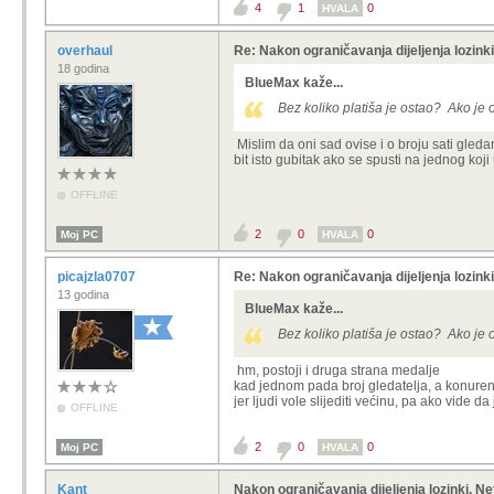
4
1
0
HVALA
overhaul
Re: Nakon ograničavanja dijeljenja lozinki,
18 godina
BlueMax kaže...
Bez koliko platiša je ostao? Ako je o
Mislim da oni sad ovise i o broju sati gleda
bit isto gubitak ako se spusti na jednog koji
OFFLINE
2
0
0
Moj PC
HVALA
picajzla0707
Re: Nakon ograničavanja dijeljenja lozinki,
13 godina
BlueMax kaže...
Bez koliko platiša je ostao? Ako je o
hm, postoji i druga strana medalje
kad jednom pada broj gledatelja, a konurenc
jer ljudi vole slijediti većinu, pa ako vide 
OFFLINE
2
0
0
Moj PC
HVALA
Kant
Nakon ograničavanja dijeljenja lozinki, Net