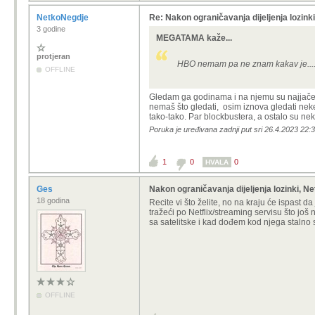
NetkoNegdje
Re: Nakon ograničavanja dijeljenja lozinki,
3 godine
MEGATAMA kaže...
protjeran
HBO nemam pa ne znam kakav je...
OFFLINE
Gledam ga godinama i na njemu su najjače po
nemaš što gledati, osim iznova gledati neke p
tako-tako. Par blockbustera, a ostalo su neki
Poruka je uređivana zadnji put sri 26.4.2023 22:
1
0
0
HVALA
Ges
Nakon ograničavanja dijeljenja lozinki, Net
18 godina
Recite vi što želite, no na kraju će ispast da
tražeći po Netflix/streaming servisu što još n
sa satelitske i kad dođem kod njega stalno
OFFLINE