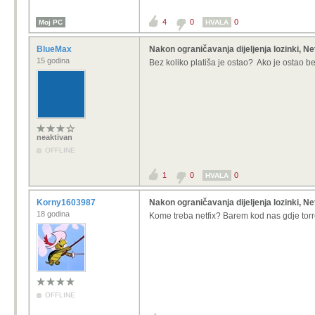
4
0
0
Moj PC
HVALA
BlueMax
Nakon ograničavanja dijeljenja lozinki, Net
15 godina
Bez koliko platiša je ostao? Ako je ostao be
neaktivan
OFFLINE
1
0
0
HVALA
Korny1603987
Nakon ograničavanja dijeljenja lozinki, Net
18 godina
Kome treba netfix? Barem kod nas gdje torr
OFFLINE