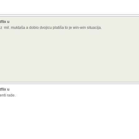
flix u
z mil. muktaša a dobio dvojicu platiša to je win-win situacija.
flix u
enti rade.