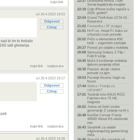
22:27
Društvena mreža Truth
trajni link
Social legalizirala insajder
22:18
Gdje iPhone košta najviše u
2026. godini?
sri 26.4.2023 18:53
22:04
Grand Theft Auto (GTA VI) -
Odgovori
Rasprava
21:02
Fantastika i SF (knjige)
Citiraj
21:01
Hi-Fi vs. Head-Fi: Kako se
vrhunski zvuk preselio
20:52
Priče o elementima #30:
sad bi im to trebalo
kisik – zagonetni sastojak
 160 sati gledanja.
20:27
Pomoć pri odabiru mobitela
20:08
Samsung Galaxy Z Flip /
Fold 8 serija
19:45
Može li korištenje mobitela
tijekom punjenja oštet
trajni link
nadporuka
18:30
Popusti, akcije i dobre
ponude za igre
18:03
Pucanje foruma i login na
sri 26.4.2023 19:17
forum
Odgovori
17:44
Stolica / Fotelja za
računalo?
Citiraj
17:01
Testirali smo ASUS ROG
Falchion Ace 75 HE,
magnets
16:52
Jedna od četiri osobe
generacije Z oslanja na AI n
uzeti
16:48
Kućište Corsair Frame
4000D Wood RS oduševilo
nas
trajni link
nadporuka
16:43
Savjetnik za odabir
odgovarajućeg gamerskog
miša
sri 26.4.2023 19:20
16:40
SpaceX više zarađuje od