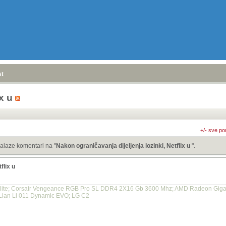
stranica
»
ix u
+/- sve po
alaze komentari na "
Nakon ograničavanja dijeljenja lozinki, Netflix u
".
flix u
lite; Corsair Vengeance RGB Pro SL DDR4 2X16 Gb 3600 Mhz; AMD Radeon Gig
Lian Li 011 Dynamic EVO; LG C2