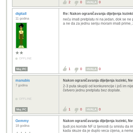
2
0
0
HVALA
digitall
Re: Nakon ograničavanja dijeljenja lozinki,
11 godina
neću imati pretplatu ni na jedan, dok se ne p
a ne da za jednu seriju moram imati prime, za
OFFLINE
1
0
0
Moj PC
HVALA
manubis
Nakon ograničavanja dijeljenja lozinki, Net
7 godina
2-3 puta skuplji od konkurencije i još im nij
četvero jednu pretplatu bez doplate.
OFFLINE
1
0
0
Moj PC
HVALA
Gemmy
Nakon ograničavanja dijeljenja lozinki, Net
18 godina
ljudi jos koriste NF iz ljenosti (u smislu da i
kada skuze da je duplo veca cijena, a nemaj