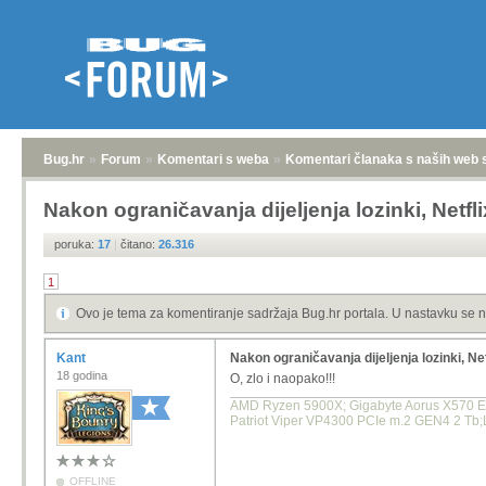
Bug.hr
»
Forum
»
Komentari s weba
»
Komentari članaka s naših web 
Nakon ograničavanja dijeljenja lozinki, Netfl
poruka:
17
|
čitano:
26.316
1
Ovo je tema za komentiranje sadržaja Bug.hr portala. U nastavku se n
Kant
Nakon ograničavanja dijeljenja lozinki, Net
18 godina
O, zlo i naopako!!!
AMD Ryzen 5900X; Gigabyte Aorus X570 E
Patriot Viper VP4300 PCIe m.2 GEN4 2 Tb;
OFFLINE