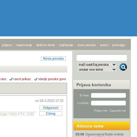
prijava
|
registracija
|
aktivne teme
|
najčitanije
|
nove poruke
|
autori
|
pretraga
Nova poruka
ruke
ravni prikaz
starije poruke gore
Prijava korisnika
E-mail:
sri 26.4.2023 17:32
Lozinka:
Odgovori
Citiraj
abyte 7900 XTX; SSD
Aktivne teme
03:06
Opservatorij Rubin snimio