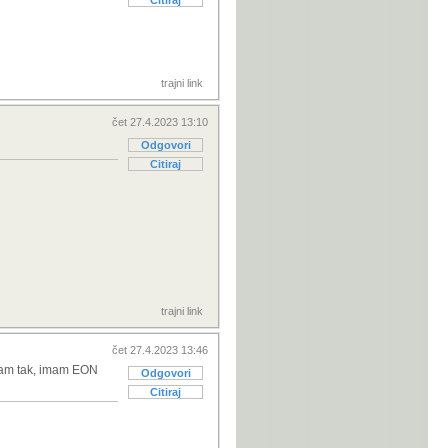
Citiraj
trajni link
čet 27.4.2023 13:10
Odgovori
Citiraj
trajni link
čet 27.4.2023 13:46
a sam tak, imam EON
Odgovori
Citiraj