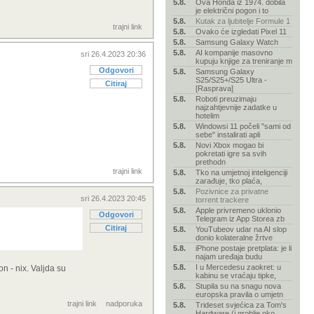
5.8.
Ova Honda iz 1974. dobila
je električni pogon i to
5.8.
Kutak za ljubitelje Formule 1
trajni link
5.8.
Ovako će izgledati Pixel 11
5.8.
Samsung Galaxy Watch
5.8.
AI kompanije masovno
sri 26.4.2023 20:36
kupuju knjige za treniranje m
Odgovori
5.8.
Samsung Galaxy
S25/S25+/S25 Ultra -
Citiraj
[Rasprava]
5.8.
Roboti preuzimaju
najzahtjevnije zadatke u
hotelim
5.8.
Windowsi 11 počeli "sami od
sebe" instalirati apli
5.8.
Novi Xbox mogao bi
pokretati igre sa svih
prethodn
trajni link
5.8.
Tko na umjetnoj inteligenciji
zarađuje, tko plaća,
5.8.
Pozivnice za privatne
sri 26.4.2023 20:45
torrent trackere
5.8.
Apple privremeno uklonio
Odgovori
Telegram iz App Storea zb
Citiraj
5.8.
YouTubeov udar na AI slop
donio kolateralne žrtve
5.8.
iPhone postaje pretplata: je li
najam uređaja budu
5.8.
I u Mercedesu zaokret: u
n - nix. Valjda su
kabinu se vraćaju tipke,
5.8.
Stupila su na snagu nova
europska pravila o umjetn
trajni link
nadporuka
5.8.
Trideset svjećica za Tom's
Hardware (i groblje oko