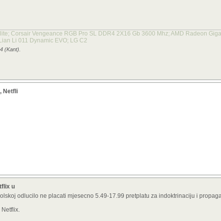
lite; Corsair Vengeance RGB Pro SL DDR4 2X16 Gb 3600 Mhz; AMD Radeon Gig
Lian Li 011 Dynamic EVO; LG C2
4 (Kant).
 Netfli
flix u
anjolskoj odlucilo ne placati mjesecno 5.49-17.99 pretplatu za indoktrinaciju i propag
Netflix.