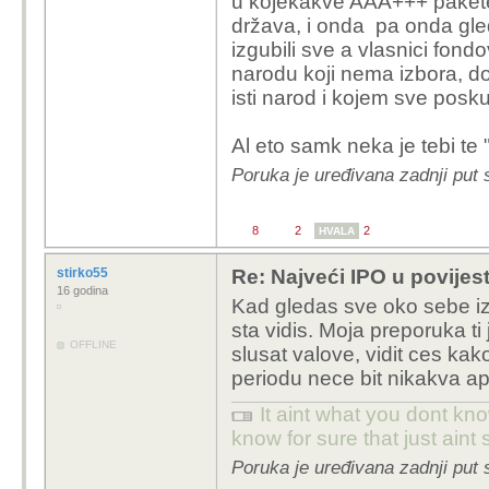
u kojekakve AAA+++ pakete 
država, i onda pa onda gled
izgubili sve a vlasnici fondo
narodu koji nema izbora, do
isti narod i kojem sve posk
Al eto samk neka je tebi te 
Poruka je uređivana zadnji put
8
2
2
HVALA
stirko55
Re: Najveći IPO u povijest
16 godina
Kad gledas sve oko sebe iz 
sta vidis. Moja preporuka ti 
OFFLINE
slusat valove, vidit ces kak
periodu nece bit nikakva ap
It aint what you dont kno
know for sure that just aint 
Poruka je uređivana zadnji put 