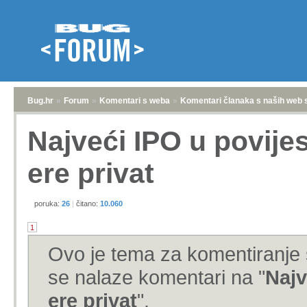
Bug.hr
»
Forum
»
Komentari s weba
»
Komentari članaka s naših web 
Najveći IPO u povijes
ere privat
poruka:
26
|
čitano:
10.060
1
Ovo je tema za komentiranje 
se nalaze komentari na "
Najv
ere privat
".