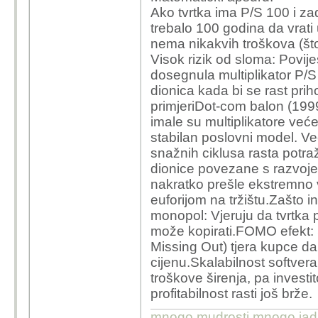
Ako tvrtka ima P/S 100 i zad
trebalo 100 godina da vrati 
nema nikakvih troškova (št
Visok rizik od sloma: Povij
dosegnula multiplikator P/S
dionica kada bi se rast pri
primjeriDot-com balon (1999
imale su multiplikatore veće
stabilan poslovni model. Ve
snažnih ciklusa rasta potra
dionice povezane s razvojem
nakratko prešle ekstremno 
euforijom na tržištu.Zašto in
monopol: Vjeruju da tvrtka 
može kopirati.FOMO efekt: S
Missing Out) tjera kupce d
cijenu.Skalabilnost softvera
troškove širenja, pa investi
profitabilnost rasti još brže.
mnogo mudrosti,mnogo jada..