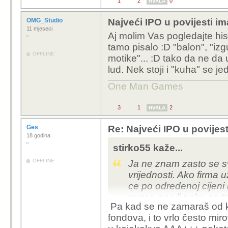
1
2
0
HVALA
OMG_Studio
Najveći IPO u povijesti im
11 mjeseci
Aj molim Vas pogledajte his
tamo pisalo :D "balon", "izg
OFFLINE
motike"... :D tako da ne da 
lud. Nek stoji i "kuha" se j
One Man Games
3
1
2
HVALA
Ges
Re: Najveći IPO u povijest
18 godina
stirko55 kaže...
OFFLINE
Ja ne znam zasto se sv
vrijednosti. Ako firma 
ce po odredenoj cijeni
super, oce li neko na t
Pa kad se ne zamaraš od ku
zanima
fondova, i to vrlo često mir