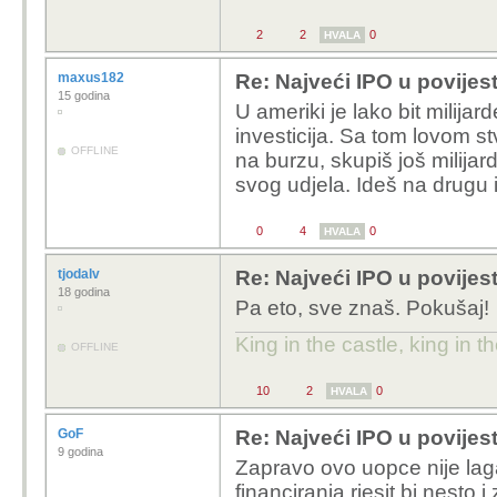
2
2
0
HVALA
maxus182
Re: Najveći IPO u povijest
15 godina
U ameriki je lako bit milijar
investicija. Sa tom lovom 
OFFLINE
na burzu, skupiš još milijardi
svog udjela. Ideš na drugu 
0
4
0
HVALA
tjodalv
Re: Najveći IPO u povijest
18 godina
Pa eto, sve znaš. Pokušaj!
King in the castle, king in th
OFFLINE
10
2
0
HVALA
GoF
Re: Najveći IPO u povijest
9 godina
Zapravo ovo uopce nije lag
financiranja rjesit bi nest