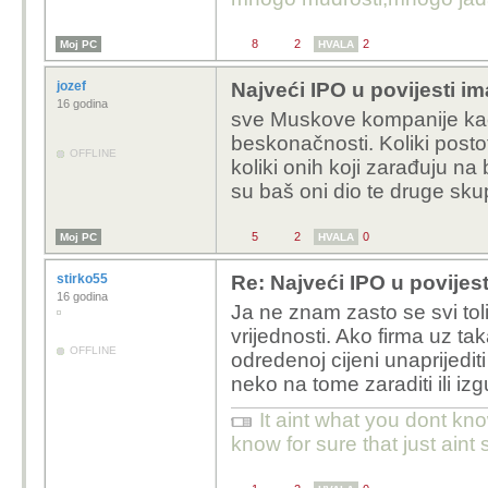
8
2
2
Moj PC
HVALA
jozef
Najveći IPO u povijesti im
16 godina
sve Muskove kompanije kao
beskonačnosti. Koliki postot
OFFLINE
koliki onih koji zarađuju na 
su baš oni dio te druge sku
5
2
0
Moj PC
HVALA
stirko55
Re: Najveći IPO u povijest
16 godina
Ja ne znam zasto se svi to
vrijednosti. Ako firma uz ta
OFFLINE
odredenoj cijeni unaprijedit
neko na tome zaraditi ili i
It aint what you dont kno
know for sure that just aint 