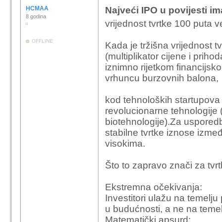
HCMAA
Najveći IPO u povijesti im
8 godina
vrijednost tvrtke 100 puta 
OFFLINE
Kada je tržišna vrijednost t
(multiplikator cijene i priho
iznimno rijetkom financijs
vrhuncu burzovnih balona,
kod tehnoloških startupova u 
revolucionarne tehnologije (
biotehnologije).Za usporedbu
stabilne tvrtke iznose izmeđ
visokima.
Što to zapravo znači za tvr
Ekstremna očekivanja:
Investitori ulažu na temelju
u budućnosti, a ne na temel
Matematički apsurd: