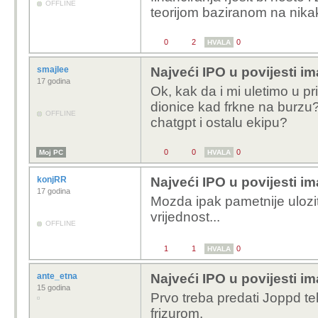
OFFLINE
teorijom baziranom na nikak
0
2
0
HVALA
smajlee
Najveći IPO u povijesti im
17 godina
Ok, kak da i mi uletimo u pr
dionice kad frkne na burzu? 
OFFLINE
chatgpt i ostalu ekipu?
0
0
0
Moj PC
HVALA
konjRR
Najveći IPO u povijesti im
17 godina
Mozda ipak pametnije ulozit
vrijednost...
OFFLINE
1
1
0
HVALA
ante_etna
Najveći IPO u povijesti im
15 godina
Prvo treba predati Joppd te
frizurom.