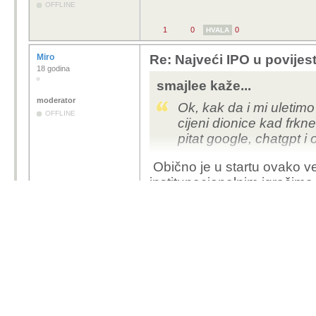
OFFLINE
1
0
0
HVALA
Miro
Re: Najveći IPO u povijest
18 godina
smajlee kaže...
moderator
Ok, kak da i mi uletimo
OFFLINE
cijeni dionice kad frkn
pitat google, chatgpt i
Obično je u startu ovako ve
institunacionalnim igračim
...
0
0
1
Moj PC
HVALA
konjRR
Najveći IPO u povijesti im
17 godina
"
Malim ulagačima SpaceX nud
od uobičajene prakse."
OFFLINE
Tko se kockat zeli moze da