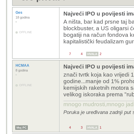
Ges
Najveći IPO u povijesti im
18 godina
A ništa, bar kad prsne taj b
blockbuster, a US oligarsi će
OFFLINE
bogatiji na račun fondova koj
kapitalistički feudalizam g
7
4
2
HVALA
HCMAA
Najveći IPO u povijesti im
8 godina
znači tvrtk koja kao vrijedi 
godine...manje od 1% proho
OFFLINE
kemijskih raketnih motora 
velikog iskoraka prema "ru
mnogo mudrosti,mnogo jada..
Poruka je uređivana zadnji put
4
3
1
Moj PC
HVALA