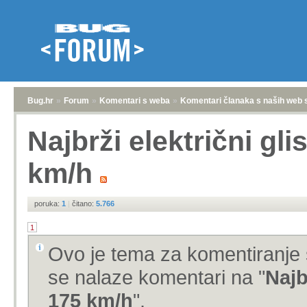
Bug.hr
»
Forum
»
Komentari s weba
»
Komentari članaka s naših web 
Najbrži električni gli
km/h
poruka:
1
|
čitano:
5.766
1
Ovo je tema za komentiranje 
se nalaze komentari na "
Najb
175 km/h
".