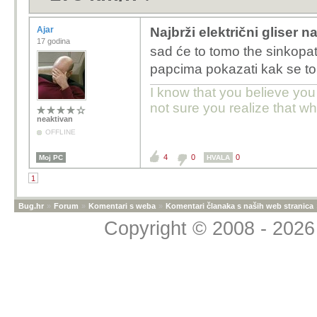
Ajar
Najbrži električni gliser n
17 godina
sad će to tomo the sinkopat
papcima pokazati kak se to
I know that you believe you
not sure you realize that w
neaktivan
OFFLINE
4
0
0
Moj PC
HVALA
1
Bug.hr
»
Forum
»
Komentari s weba
»
Komentari članaka s naših web stranica
Copyright © 2008 - 2026 