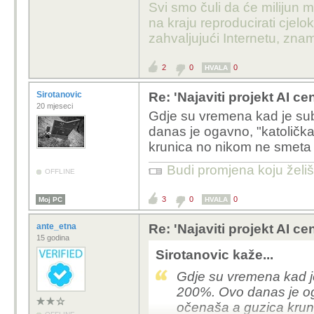
Svi smo čuli da će milijun m
- Ovo ne bi čak n
na kraju reproducirati cje
praznine sadrži.
zahvaljujući Internetu, znam
- Savjetuj si ti svoje frend
2
0
0
HVALA
A joj, mislio sam da ni
Sirotanovic
Re: 'Najaviti projekt AI ce
akak seratora. Nesto te
20 mjeseci
Gdje su vremena kad je su
uspio povezati znacenje
danas je ogavno, "katoličk
feedback loop i sve lij
krunica no nikom ne smeta št
kompasa i normalizacij
da ne zelis, a krivim 
Budi promjena koju želiš 
OFFLINE
komunikacija ne zanima
nasao uvredjen kao tet
3
0
0
Moj PC
HVALA
odrastes, tj ako odrast
ante_etna
Re: 'Najaviti projekt AI ce
15 godina
Sirotanovic kaže...
Gdje su vremena kad j
200%. Ovo danas je og
očenaša a guzica kruni