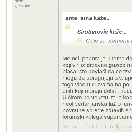
dela nedjeljom za kikiri
ONLINE
ante_etna kaže...
Sirotanovic kaže...
Gdje su vremena k
nedjelja 200%. Ov
svima puna usta 
Momci, poanta je u tome da
smeta što jedan kat
koji viri iz državne guzice
n
plaća, što povlači da će tzv
Nije baš da se ne vodi
mogu da upregnjuju tzv. up
šihtu u nedjelju, a Fili
toga vise u crkvama na polit
onih koji moraju delat i noć
U širem kontekstu, to je ka
neolibertarijanska laž o fu
povratne sprege zdravih sna
forumski kolega superpamet
Svi smo čuli da će milijun m