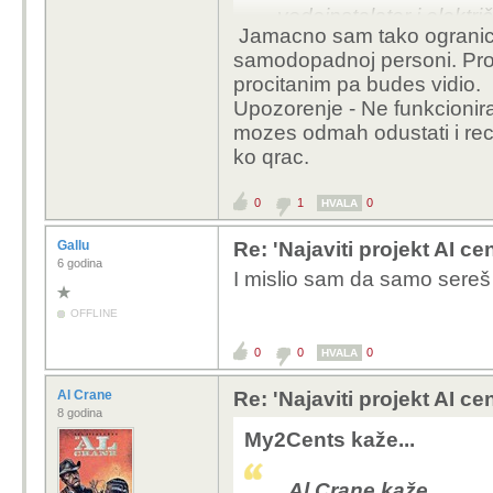
vodoinstalater i elektri
Jamacno sam tako ogranicen 
samodopadnoj personi. Proci
procitanim pa budes vidio.
Upozorenje - Ne funkcionir
mozes odmah odustati i rec
ko qrac.
0
1
0
HVALA
Gallu
Re: 'Najaviti projekt AI ce
6 godina
I mislio sam da samo sereš
OFFLINE
0
0
0
HVALA
Al Crane
Re: 'Najaviti projekt AI ce
8 godina
My2Cents kaže...
Al Crane kaže...