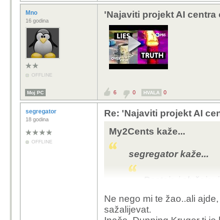
Mno
'Najaviti projekt AI centra
16 godina
OFFLINE
6
0
0
Moj PC
HVALA
segregator
Re: 'Najaviti projekt AI ce
18 godina
My2Cents kaže...
OFFLINE
segregator kaže...
Postoje i slučajev
ali to nije tvoj sluča
Ne nego mi te žao..ali ajde,
a čini mi se da i
sažalijevat.