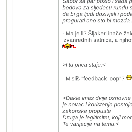
Sabor sa par posto i sada 
zakon i zakonske prop
bodova za sljedecu rundu sk
Druga je legitimitet, koji
da bi ga ljudi dozivjeli i p
Te varijacije na temu.
progurati ono sto bi mozda 
Savjet: stani na loptu,
- Ma je li? Šljakeri inače že
dobro i lose, biti ce ti l
izvanrednih satnica, a njih
>I tu prica staje.<
- Misliš "feedback loop"?
>Dakle imas dvije osnovne 
je novac i koristenje postoje
zakonske propuste
Druga je legitimitet, koji mora
Te varijacije na temu.<