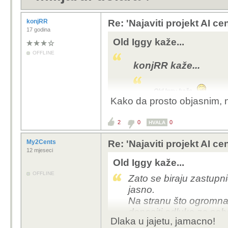
konjRR
Re: 'Najaviti projekt AI ce
17 godina
Old Iggy kaže...
OFFLINE
konjRR kaže...
Old Iggy kaže...
Kako da prosto objasnim, n
Davno se to 
način.
2
0
0
HVALA
Kako bi Churc
vladavine, ali
My2Cents
Re: 'Najaviti projekt AI ce
argument prot
12 mjeseci
s prosječnim 
Old Iggy kaže...
OFFLINE
Zato se biraju zastupni
No znamo li b
jasno.
Na stranu što ogromna v
Onda srecom sto demokracij
donositi odluke za seb
Dlaka u jajetu, jamacno!
Hm?