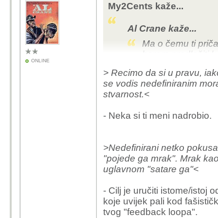
velikog uma.
My2Cents kaže...
Kaj ti nisi sam sebi smijesan
Al Crane kaže...
Ma o čemu ti priča
Postoje i slučajevi kad 
barem predložiti k
tvoj slučaj,
ONLINE
stoke sitnog zuba,
a čini mi se da imamo
> Recimo da si u pravu, iako
medija dobio etike
se vodis nedefiniranim moral
jugonostalgičara, d
stvarnost.<
zove jednoumlje i 
Kako je netko reka
- Neka si ti meni nadrobio.
stvar i svaki puta o
Recimo da si u pravu, 
>Nedefinirani netko pokusav
zabludi jer se vodis n
"pojede ga mrak". Mrak kao s
iskrivljuje cinjenice pa 
uglavnom "satare ga"<
Nedefinirani netko pok
- Cilj je uručiti istome/ist
i "pojede ga mrak". Mra
koje uvijek pali kod fašistič
uglavnom "satare ga"
tvog "feedback loopa".