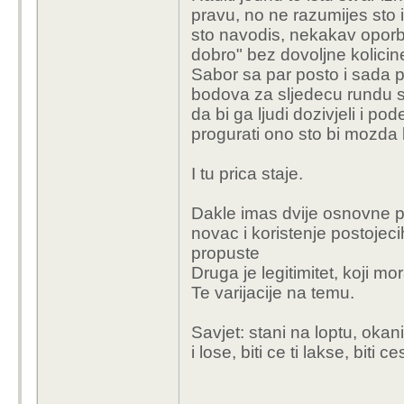
pravu, no ne razumijes sto i
sto navodis, nekakav oporbe
dobro" bez dovoljne kolicine
Sabor sa par posto i sada 
bodova za sljedecu rundu sk
da bi ga ljudi dozivjeli i p
progurati ono sto bi mozda 
I tu prica staje.
Dakle imas dvije osnovne po
novac i koristenje postojeci
propuste
Druga je legitimitet, koji mora
Te varijacije na temu.
Savjet: stani na loptu, okan
i lose, biti ce ti lakse, biti c