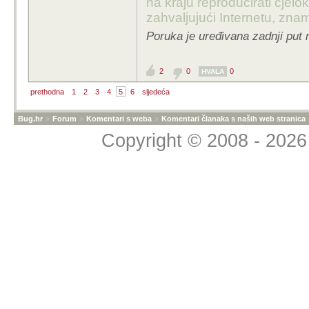
na kraju reproducirati cje
zahvaljujući Internetu, znam
Poruka je uređivana zadnji put 
2
0
0
HVALA
prethodna
1
2
3
4
5
6
sljedeća
Bug.hr
»
Forum
»
Komentari s weba
»
Komentari članaka s naših web stranica
Copyright © 2008 - 2026 