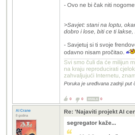
- Ovo ne bi čak niti nogome
>Savjet: stani na loptu, oka
dobro i lose, biti ce ti lakse,
- Savjetuj si ti svoje frend
odavno nisam pročitao.
Svi smo čuli da će milijun m
na kraju reproducirati cje
zahvaljujući Internetu, znam
Poruka je uređivana zadnji put 
0
0
0
HVALA
Al Crane
Re: 'Najaviti projekt AI ce
8 godina
segregator kaže...