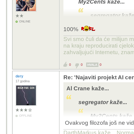
My2Cents kaže...
segregator kaže.
ONLINE
100%
Čovjek koji j
nečijem egu...
Svi smo čuli da će milijun m
na kraju reproducirati cje
Kontstruktivno, jak
zahvaljujući Internetu, znam
dovoljno "teskih" p
velikog uma.
0
0
0
HVALA
Kaj ti nisi sam sebi smijesan
dery
Re: 'Najaviti projekt AI ce
17 godina
Al Crane kaže...
Postoje i slučajevi kad 
tvoj slučaj,
a čini mi se da imamo
segregator kaže...
My2Cents kaže..
OFFLINE
Ovakvog filozofa još ne vi
segregator 
DarthMarkus kaže... Normalno