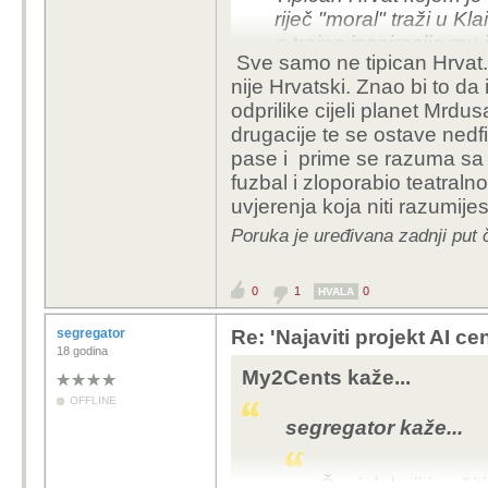
riječ "moral" traži u Kla
a trajna inspiracija mu
Sve samo ne tipican Hrvat.
nije Hrvatski. Znao bi to da 
odprilike cijeli planet Mrdu
drugacije te se ostave ned
pase i prime se razuma sa
fuzbal i zloporabio teatraln
uvjerenja koja niti razumijes
Poruka je uređivana zadnji put
0
1
0
HVALA
segregator
Re: 'Najaviti projekt AI ce
18 godina
My2Cents kaže...
OFFLINE
segregator kaže...
Čovjek koji je oči