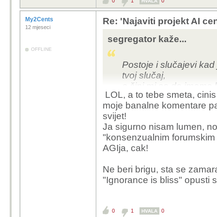
0
1
0
HVALA
- Misliš "feedback loop"?
My2Cents
Re: 'Najaviti projekt AI ce
- Ovo ne bi čak niti n
12 mjeseci
praznine sadrži.
segregator kaže...
OFFLINE
- Savjetuj si ti svoje frendove u Re
Postoje i slučajevi kad 
tvoj slučaj,
a čini mi se da imamo
LOL, a to tebe smeta, cinis
moje banalne komentare pa 
svijet!
Ja sigurno nisam lumen, n
"konsenzualnim forumskim o
AGIja, cak!
Ne beri brigu, sta se zamara
"Ignorance is bliss" opusti se 
0
1
0
HVALA