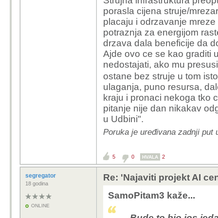
Strujna infrastruktura preop
koje?
Subvencije
: Drža
porasla cijena struje/mreza
olakšice da privuk
placaju i odrzavanje mreze k
3 godine je n
potraznja za energijom raste
Što kažu iskustva?
dao neki inžen
drzava dala beneficije da do
U mjestima poput North
A ovo ostralo,
Ajde ovo ce se kao graditi 
"win", ali uz velike tro
analizu i pro
nedostajati, ako mu presusi
ruralnim područjima lju
ta pitanja ? A
rizika (više cijene ene
ostane bez struje u tom ist
elektroenerge
sve više lokalnih vlasti 
ulaganja, puno resursa, da
infrastruktur
U
Hrvatskoj
(gdje se na
kraju i pronaci nekoga tko ce
je poprilično
pitanje nije dan nikakav od
Jesu li ugovori tr
Za pitanje bro
u Udbini".
pune cijene energ
odgovori prec
zapošljavanje)?
Poruka je uređivana zadnji put
A 3 neču niti
Koristi li se obnov
j bilo koji raz
mreža?
radi pa ćeš vi
5
0
2
HVALA
Ima li community 
još posredno 
zajednicom)?
više prouči 
segregator
Re: 'Najaviti projekt AI ce
Zaključak
: Može doprin
18 godina
SamoPitam3 kaže...
uvjeta i transparentn
Eto najbolje d
obične građane — poseb
kraj jer poje
ONLINE
ograničenim resursima. 
Bude to bio jos jeda