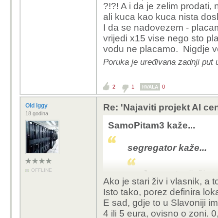
ove provatnike sto izra
?!?! A i da je zelim prodati,
turizma jer su preizgrad
ali kuca kao kuca nista dosl
ometaju lokalno stano
I da se nadovezem - placam 
Nisa ne treba, sve poz
vrijedi x15 vise nego sto pl
moze dostojanstvano zi
vodu ne placamo. Nigdje 
A eto ovaj forum je bas
Poruka je uređivana zadnji put
upustati u duboke raspr
za detalje. Znam zast
sloziti , dapace , rasp
2
1
0
HVALA
neko ic u dubinske ana
Old Iggy
Re: 'Najaviti projekt AI ce
Evo ja zivim u tom dije
18 godina
nama ako moze. Svi su 
SamoPitam3 kaže...
sve ubnistiti, pa sad o
kud ce s lovom (mislim 
segregator kaže...
vise ne buni niti to sp
OFFLINE
Ja sam to riješio
Ako je stari živ i vlasnik, a
asketizma, ali sve
Isto tako, porez definira l
čini da za koju go
E sad, gdje to u Slavoniji 
kojima nikad dost
4 ili 5 eura, ovisno o zoni. 