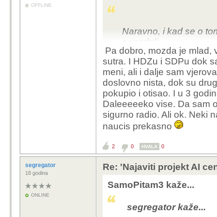
Voda
: Hlađen
OFFLINE
dnevno. U po
stvara proble
Naravno, i kad se o tom
Malo trajnih 
napadali
automatizira
Pa dobro, mozda je mlad, vje
visokokvalifi
sutra. I HDZu i SDPu dok sa
uvoze stručnj
meni, ali i dalje sam vjerov
Okoliš i kval
doslovno nista, dok su drugi
generatori z
pokupio i otisao. I u 3 godi
(često poljop
Daleeeeeko vise. Da sam ot
mnogim zajed
sigurno radio. Ali ok. Neki n
Subvencije
:
naucis prekasno
porezne olakš
neto benefit.
2
0
0
HVALA
Što kažu iskustva
segregator
Re: 'Najaviti projekt AI ce
U mjestima poput N
18 godina
ekonomski "win", al
SamoPitam3 kaže...
okoliš. U drugim r
ONLINE
malo koristi, a pun
segregator kaže...
buka). U Europi i 