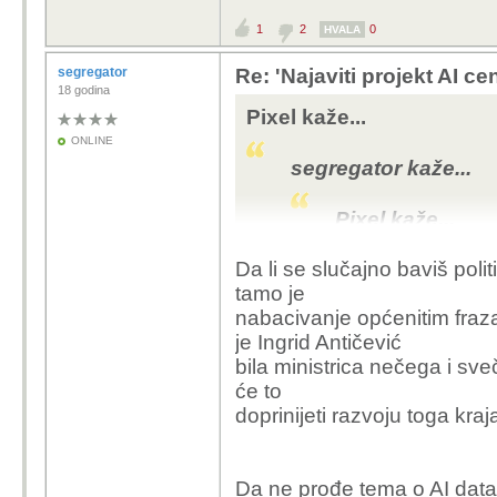
investi
1
2
0
HVALA
sobom 
djelatn
segregator
Re: 'Najaviti projekt AI ce
18 godina
Pixel kaže...
ONLINE
cca 200 zapos
segregator kaže...
otvoriti neko
problema, i e
Pixel kaže...
Da ponovimo, ne 
Da li se slučajno baviš poli
ulaganje u infrast
segregator 
tamo je
privlaci i druge inve
nabacivanje općenitim fra
Ali stavimo tih 20
Pixel k
je Ingrid Antičević
projekt, sto mislis
bila ministrica nečega i sveč
napravi, na to sam
ok
će to
prrihoda za mnoge
me
doprinijeti razvoju toga kraj
to
ost
Po njima trajat će 3 go
ra
tebe:
Da ne prođe tema o AI datac
ra