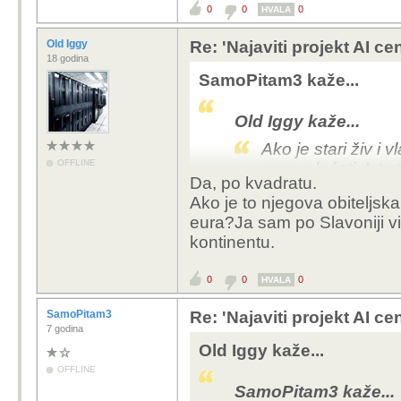
0
0
0
HVALA
Old Iggy
Re: 'Najaviti projekt AI ce
18 godina
SamoPitam3 kaže...
Old Iggy kaže...
Ako je stari živ i 
OFFLINE
mora plaćati. Isto
Da, po kvadratu.
E sad, gdje to u S
Ako je to njegova obiteljsk
Dubrovnik ima 4 ili
eura?Ja sam po Slavoniji vi
ima većina Slavonij
kontinentu.
Ne definira lokalna s
0
0
0
koje je postavila drzav
HVALA
nadam se da si u pravu
SamoPitam3
Re: 'Najaviti projekt AI ce
jos vodim tamo, ali bor
7 godina
I kakvih 0.6 € ? To ti m
Old Iggy kaže...
Slavoniji naplacuju 4 
OFFLINE
za tzv. odmor i samo su
SamoPitam3 kaže...