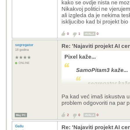
kako se ovdje nista ne moz
Nikakvoj politici ne vjeruje
Znači generalno misliš d
ali izgleda da je nekima tesk
se to napravi i kod nas
iskljucibo kad bi projekt bi
0
1
0
HVALA
segregator
Re: 'Najaviti projekt AI ce
18 godina
Pixel kaže...
ONLINE
SamoPitam3 kaže...
segregator kaže.
Pa kad već imaš iskustva u g
problem odgovoriti na par p
Naravno, i ka
nas skeptike
2
0
0
Moj PC
HVALA
Pa dobro, mozda je mlad, vjer
Gallu
Re: 'Najaviti projekt AI ce
dok sam bio mlad. Oni su dije