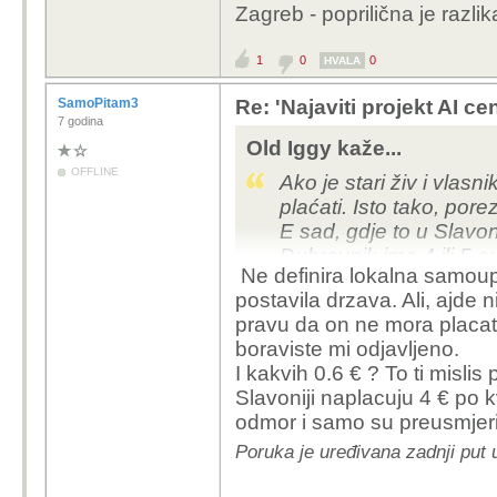
Zagreb - poprilična je razlik
Nikada njima nece biti 
su uveli na nekretnine.
1
0
0
u Slavoniji, doduse nij
HVALA
demenciju) i u domu zav
SamoPitam3
Re: 'Najaviti projekt AI ce
Kako za ime Boga mogu
7 godina
Dubrovniku kao u selu u
Old Iggy kaže...
prodati, nitko je nece n
OFFLINE
Ako je stari živ i vlasn
kao kuca nista doslovno
plaćati. Isto tako, por
I da se nadovezem - pl
E sad, gdje to u Slavon
koja vrijedi x15 vise n
Dubrovnik ima 4 ili 5 e
Irskoj ni vodu ne pla
Ne definira lokalna samoup
većina Slavonije ili pak
postavila drzava. Ali, ajde
pravu da on ne mora placati
boraviste mi odjavljeno.
I kakvih 0.6 € ? To ti mislis
Slavoniji naplacuju 4 € po 
odmor i samo su preusmjeril
Poruka je uređivana zadnji put