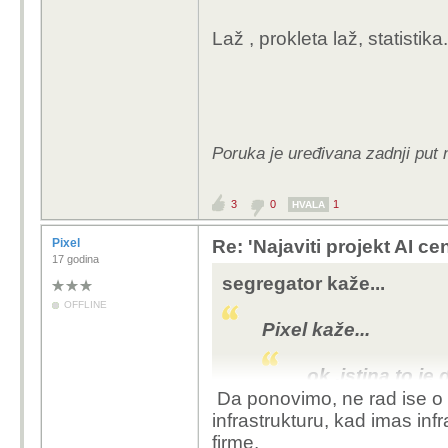
cca 200 zaposlenih
nekom daleko manj
Laž , prokleta laž, statistika.
ekoloških i svake 
da je broj zaposlenih gl
a ne njemačka,
obziro
industriji od njemaca
Poruka je uređivana zadnji put 
3
0
1
HVALA
Pixel
Re: 'Najaviti projekt AI ce
17 godina
segregator kaže...
OFFLINE
Pixel kaže...
ok ,istina to je
poricem to. Jami
Da ponovimo, ne rad ise o
to rade kako tr
infrastrukturu, kad imas infra
rade procjene i 
firme.