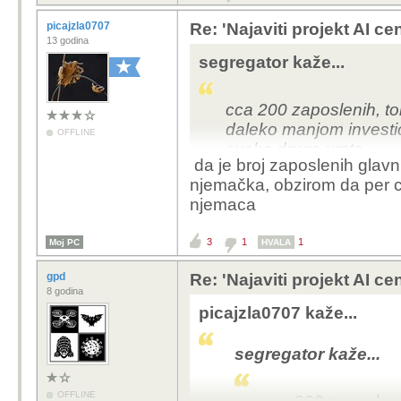
picajzla0707
Re: 'Najaviti projekt AI ce
13 godina
segregator kaže...
cca 200 zaposlenih, to
daleko manjom investic
OFFLINE
svake druge vrste
da je broj zaposlenih glavni 
njemačka, obzirom da per ca
njemaca
3
1
1
Moj PC
HVALA
gpd
Re: 'Najaviti projekt AI ce
8 godina
picajzla0707 kaže...
segregator kaže...
OFFLINE