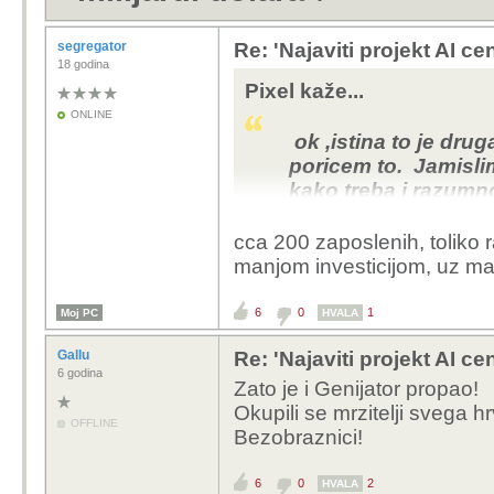
segregator
Re: 'Najaviti projekt AI ce
18 godina
Pixel kaže...
ONLINE
ok ,istina to je drug
poricem to. Jamislim
kako treba i razumno
traze rjesenja, nisa
nemaju i pricaju baj
cca 200 zaposlenih, toliko 
jako zahtjevan , ali 
manjom investicijom, uz man
pokrene to bi zaist
barem neko vrijeme. 
6
0
1
Moj PC
HVALA
ovakvi radovi, uvje
Gallu
Re: 'Najaviti projekt AI ce
podupirucih djelatno
6 godina
Zato je i Genijator propao!
Okupili se mrzitelji svega h
OFFLINE
Bezobraznici!
6
0
2
HVALA