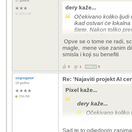
17 godina
dery kaže...
Po njima traj
OFFLINE
Očekivano koliko ljudi mi
nekoliko pita
ikad ostvari će lokalna
štete. Nakon toliko prev
1. "
ogromno ul
izvode muljaju opet i op
kakvu infrast
Opve se o tome ne radi, scv
koliko god ih puta pre
magle, mene vise zanim diusk
tu promjene koliko god
2. "sto mislis
smisla i koji su benefiti
sve napravi"
Koliko točno (
0
1
0
HVALA
koliko strana
segregator
Re: 'Najaviti projekt AI ce
18 godina
3. "mnoge pra
Pixel kaže...
koje?
ONLINE
dery kaže...
3 godine je nerea
inženjer ili projekt
Očekivano koliko lju
A ovo ostralo, sto 
se ikad ostvari će 
projektiranje da t
nego štete. Nakon t
ti ne vidiš benefi
Sad te to odjednom zanima, a