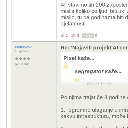
koji veze s vez
Ali stavimo tih 200 zaposlen
ovaj projekr je 
mislis koliko ce ljudi biti u
kad bi imali sre
mislio, tu ce godinama biti
pokrenulo ekon
djelatnosti
vrijeme. cim kre
radovi, uvjek t
1
3
0
HVALA
podupirucih dje
segregator
Re: 'Najaviti projekt AI ce
18 godina
Pixel kaže...
ONLINE
cca 200 zaposlenih, to
segregator kaže...
daleko manjom investic
svake druge vrste
Pixel kaže...
Po njima trajat će 3 godine
ok ,istina t
ima, ne por
1. "
ogromno ulaganje u infr
inzenjere i 
kakvu infrastrukturu, može
razumno pri
traze rjese