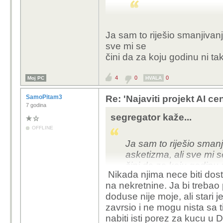
moratorije ili strož
U
Hrvatskoj
(gdje 
Naravno, i kad se 
Jesu li ugovo
Ja sam to riješio smanjivan
skeptike napadali
plaćanje pun
sve mi se
lokalno zapoš
čini da za koju godinu ni t
Pa dobro, mozda je mlad, vjeruje u b
Koristi li se 
bio mlad. Oni su dijelili svima, samo
postojeća mr
dobio, doslovno nista, dok su drugima
u Irskoj napravio vise nego u 20 dol
4
0
0
Moj PC
HVALA
Ima li commu
vise sigurno radio. Ali ok. Neki nauc
lokalnom zaj
SamoPitam3
Re: 'Najaviti projekt AI ce
Zaključak
: Može d
7 godina
jakih uvjeta i tr
segregator kaže...
nego koristi
za ob
OFFLINE
ruralna ili s ogran
Ja sam to riješio sman
lokalna vlast i za
asketizma, ali sve mi s
jasna pravila (npr.
čini da za koju godinu
zajednicu").
Nikada njima nece biti dosta
nikad dosta
na nekretnine. Ja bi trebao 
Najbolje da ugasimo sv
doduse nije moje, ali stari
nešto negativno, od ba
zavrsio i ne mogu nista sa
koji samo iznose profit
nabiti isti porez za kucu u 