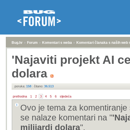
Bug.hr
»
Forum
»
Komentari s weba
»
Komentari članaka s naših web 
'Najaviti projekt AI c
dolara
poruka:
158
|
čitano:
36.513
prethodna
1
2
3
4
5
6
sljedeća
Ovo je tema za komentiranje 
se nalaze komentari na "
'Naj
milijardi dolara
".