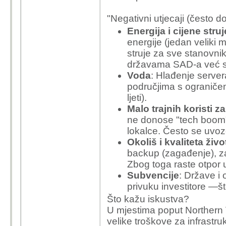
ni
1. "
ogromno ulaganje u 
"Negativni utjecaji (često d
ve
kakvu infrastrukturu, 
Energija i cijene struj
Ko
energije (jedan veliki mo
og
2. "sto mislis koliko ce
struje za sve stanovnik
iz
Koliko točno (ili bar p
državama SAD-a već se
po
Voda
: Hlađenje server
ek
3. "mnoge pratece djel
područjima s ograniče
ne
koje?
ljeti).
vel
Malo trajnih koristi z
uv
ne donose "tech boom" 
dr
lokalce. Često se uvoze
Okoliš i kvaliteta živo
backup (zagađenje), za
cca 200 
Zbog toga raste otpor
može otv
Subvencije
: Države i
investici
privuku investitore —št
svake dr
Što kažu iskustva?
U mjestima poput Northern V
Da ponovimo,
velike troškove za infrastru