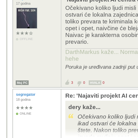
3. "mnoge pratece 
17 godina
Očekivano koliko ljudi misli k
koje?
ostvari će lokalna zajednica
toliko prevara te kriminala k
3 godine je nerealno, 
opet i opet, naivčine će blej
inženjer ili projektant
Naivac je karakterna osobi
A ovo ostralo, sto bi ja
OFFLINE
prevario.
projektiranje da ti dam
vidiš benefite od izgra
DarthMarkus kaže... Normalno
elektrana i ostale infr
hehe
HR je poprilično zapuš
Poruka je uređivana zadnji put 
Za pitanje broj 2 je je
preciznije
3
0
0
Moj PC
HVALA
A 3 neču niti komentirat
razvijeniji dio gdje ima 
segregator
Re: 'Najaviti projekt AI ce
popratne djelatnosti i k
18 godina
cijela tema zanima viš
dery kaže...
ONLINE
Očekivano koliko ljudi mi
Eto najbolje da se ništa 
ikad ostvari će lokalna
pojedinci smatraju da 
štete. Nakon toliko prev
izvode muljaju opet i op