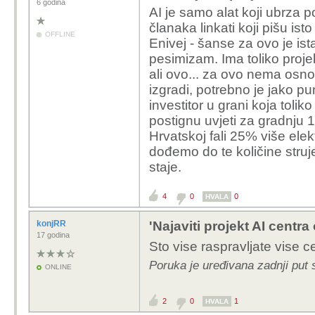
budala. Nikada nista dobio, d
6 godina
AI je samo alat koji ubrza 
nisam pokupio i otisao. I u 3
Da sam otisao prije 20 godina
članaka linkati koji pišu ist
OFFLINE
neki kasnije, bitno je da ne
Enivej - šanse za ovo je ista
pesimizam. Ima toliko projek
A mozda za raliku od 
ali ovo... za ovo nema osno
ozbiljnim projektima pa
izgradi, potrebno je jako p
nadrobe je druga stvar
investitor u grani koja toli
dugo nisam, barem ne 
postignu uvjeti za gradnju 
podrucjima koja vecine
Hrvatskoj fali 25% više elek
kokodakala kako se to 
dođemo do te količine struje
slobodno raspravljajte 
staje.
podsmejhujte se nekom
projektima. I nisam mor
4
0
0
HVALA
imati odlicne poslove il
tome kako se ovdje ni
konjRR
'Najaviti projekt AI centra
Nikakvoj politici ne vj
17 godina
Sto vise raspravljate vise ce
rekao , ali izgleda da j
Pricam iskljucibo kad b
Poruka je uređivana zadnji put 
ONLINE
2
0
1
HVALA