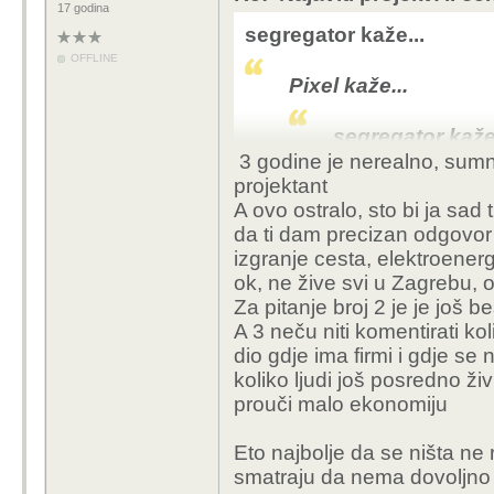
17 godina
segregator kaže...
OFFLINE
Pixel kaže...
segregator kaže.
3 godine je nerealno, sumnj
projektant
Pixel kaže..
A ovo ostralo, sto bi ja sad 
da ti dam precizan odgovor n
ok ,ist
izgranje cesta, elektroenerg
takvih 
ok, ne žive svi u Zagrebu, 
prave i
Za pitanje broj 2 je je još 
treba i
A 3 neču niti komentirati kol
rade pr
dio gdje ima firmi i gdje se 
mislio 
koliko ljudi još posredno ži
pricaju
prouči malo ekonomiju
ogroma,
bi imal
Eto najbolje da se ništa ne ra
pokren
smatraju da nema dovoljno 
neko v