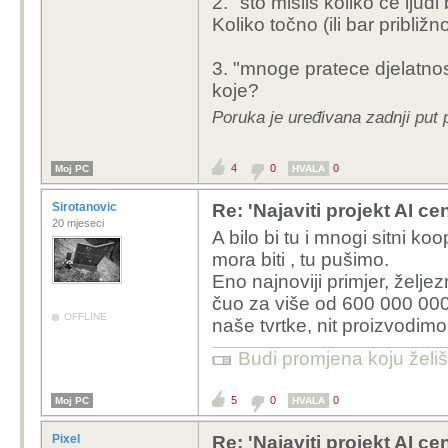
2. "sto mislis koliko ce ljud
vezom nemaj
Koliko točno (ili bar pribli
projekr je o
kad bi imal
3. "mnoge pratece djelatnos
pokrenulo 
koje?
vrijeme. ci
ovakvi rado
Poruka je uređivana zadnji put 
drugih podu
4
0
0
Moj PC
HVALA
Sirotanovic
Re: 'Najaviti projekt AI ce
cca 200 zaposlenih
20 mjeseci
A bilo bi tu i mnogi sitni k
nekom daleko manj
mora biti , tu pušimo.
ekoloških i svake 
Eno najnoviji primjer, želje
čuo za više od 600 000 000 
Da ponovimo, ne rad 
OFFLINE
naše tvrtke, nit proizvodi
ulaganje u infrastruktur
druge investicije i firme
Budi promjena koju želiš 
Ali stavimo tih 200 zap
projekt, sto mislis koli
5
0
0
Moj PC
HVALA
napravi, na to sam misl
za mnoge pratece djela
Pixel
Re: 'Najaviti projekt AI ce