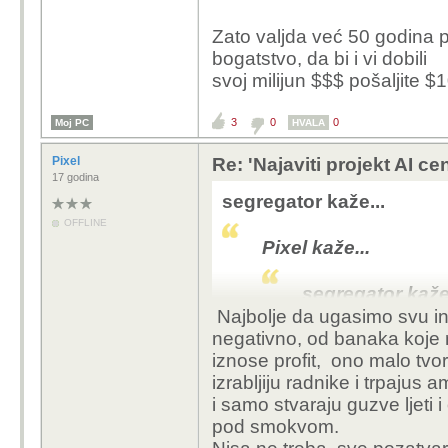
koliko god ih puta pre
Zato valjda već 50 godina pro
tu promjene koliko god
bogatstvo, da bi i vi dobili
svoj milijun $$$ pošaljite 
3
0
0
Moj PC
HVALA
Pixel
Re: 'Najaviti projekt AI ce
17 godina
segregator kaže...
OFFLINE
Pixel kaže...
segregator kaže.
Najbolje da ugasimo svu ind
negativno, od banaka koje n
Pixel kaže..
iznose profit, ono malo tvo
izrabljiju radnike i trpajus 
segrega
i samo stvaraju guzve ljeti 
pod smokvom.
Pix