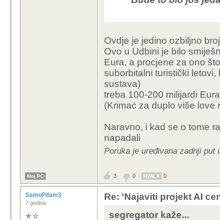
zajednica aktivno prego
Da li se slučajno 
punu cijenu struje + inv
trebao uključiti, je
Ovdje je jedino ozbiljno br
nabacivanje općen
Ovo u Udbini je bilo smiješn
Sjećam se kad je I
Eura, a procjene za ono što
bila ministrica neč
suborbitalni turistički letovi
pričala kako će to
sustava)
doprinijeti razvoju
treba 100-200 milijardi Eura
djelatnosti
(Krimac za duplo više love 
Naravno, i kad se o tome ra
Da ne prođe tema 
napadali
"Negativni utjecaj
Poruka je uređivana zadnji put 
Energija i ci
količine elekt
3
0
0
Moj PC
HVALA
koliko cijeli 
stanovnike i 
SamoPitam3
Re: 'Najaviti projekt AI ce
7 godina
državama SAD
segregator kaže...
centara.