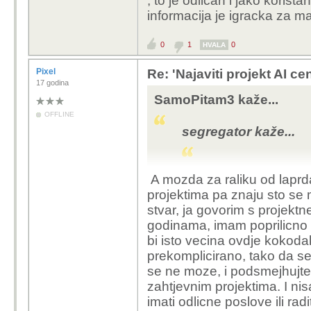
, to je odlican i jako korist
Da, po kvadratu.
informacija je igracka za m
Opve se o tome ne 
Ako je to njegova obit
prodavanja magle,
naplaćuju 4 eura?Ja sa
0
1
0
HVALA
zazivilo ima li taj 
u većini lokacija na ko
Pixel
Re: 'Najaviti projekt AI ce
17 godina
Sad te to odjednom zani
SamoPitam3 kaže...
smisla samo ne znaš ko
OFFLINE
znaš koji
segregator kaže...
Pixel kaže...
A mozda za raliku od laprd
Naravno, i kad se 
projektima pa znaju sto se 
skeptike napadali
I da, ne raspravlj
stvar, ja govorim s projekt
pokupio od AI koji 
godinama, imam poprilicno 
Pa dobro, mozda je mlad, vjeruje u b
nisu sve relevantne
bio mlad. Oni su dijelili svima, samo
bi isto vecina ovdje kokodak
dobio, doslovno nista, dok su drugima
sve ima ili nema i s
prekomplicirano, tako da se
u Irskoj napravio vise nego u 20 dol
vecina zakljucaka 
se ne moze, i podsmejhujte
vise sigurno radio. Ali ok. Neki nauc
izgleda bez AI ne 
zahtjevnim projektima. I nis
imati odlicne poslove ili rad