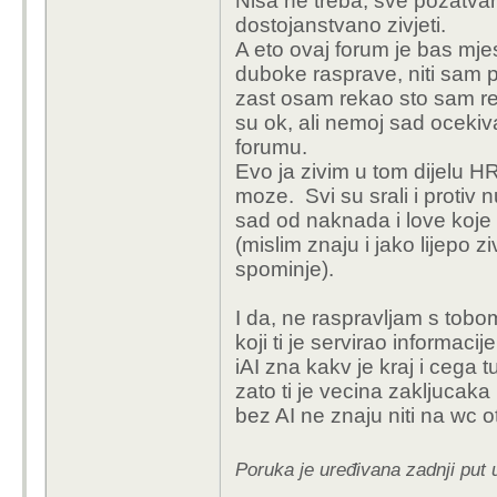
Nisa ne treba, sve pozatva
dostojanstvano zivjeti.
A eto ovaj forum je bas mjes
duboke rasprave, niti sam p
zast osam rekao sto sam re
su ok, ali nemoj sad ocekiv
forumu.
Evo ja zivim u tom dijelu H
moze. Svi su srali i protiv 
sad od naknada i love koje
(mislim znaju i jako lijepo z
spominje).
I da, ne raspravljam s tobo
koji ti je servirao informaci
iAI zna kakv je kraj i cega tu
zato ti je vecina zakljucaka
bez AI ne znaju niti na wc o
Poruka je uređivana zadnji put 