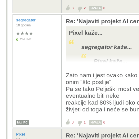
3
2
0
HVALA
segregator
Re: 'Najaviti projekt AI ce
18 godina
Pixel kaže...
cca 
ONLINE
mjes
segregator kaže...
man
prob
Pixel kaže...
vrst
Zato nam i jest ovako kako j
segregator 
Da ponov
onim "što poslije"
nego ogr
Pa se tako Pelješki most v
Pixel k
imas infr
eventualno biti neke
investicij
reakcije kad 80% ljudi oko o
se
Ali stav
živjeti od toga i neće se buni
je visego
biti uklj
3
1
0
Moj PC
HVALA
sam misl
prrihoda
Pixel
Re: 'Najaviti projekt AI ce