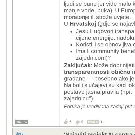
ogromno ulaga
ljudi se bune jer vide malo k
infrastrukturu 
manje vode, buka). U Europi
firme.
moratorije ili strože uvjete.
Ali stavimo t
U
Hrvatskoj
(gdje se najavlj
visegodisnji pr
Jesu li ugovori transp
ukljuceno dok
cijene energije, nadok
ce godinama b
Koristi li se obnovljiv
pratece djelat
Ima li community bene
zajednicom)?
Zaključak
: Može doprinijeti
Po njima trajat će
transparentnosti obično i
pitanja za tebe:
građane — posebno ako je lo
Najbolji slučajevi su kad lo
1. "
ogromno ulagan
postave jasna pravila (npr. "
kakvu infrastrukt
zajednicu").
2. "sto mislis koli
Poruka je uređivana zadnji put 
napravi"
Koliko točno (ili b
6
0
1
Moj PC
HVALA
stranaca?
dery
'Najaviti projekt AI centra