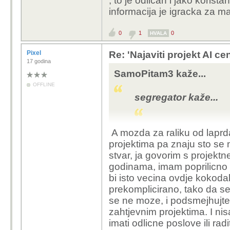
, to je odlican i jako korist
Da, po kvadratu.
informacija je igracka za m
Opve se o tome ne 
Ako je to njegova obit
prodavanja magle,
naplaćuju 4 eura?Ja sa
0
1
0
HVALA
zazivilo ima li taj 
u većini lokacija na ko
Pixel
Re: 'Najaviti projekt AI ce
17 godina
Sad te to odjednom zani
SamoPitam3 kaže...
smisla samo ne znaš ko
OFFLINE
znaš koji
segregator kaže...
Pixel kaže...
A mozda za raliku od laprd
Naravno, i kad se 
projektima pa znaju sto se 
skeptike napadali
I da, ne raspravlj
stvar, ja govorim s projekt
pokupio od AI koji 
godinama, imam poprilicno 
Pa dobro, mozda je mlad, vjeruje u b
nisu sve relevantne
bio mlad. Oni su dijelili svima, samo
bi isto vecina ovdje kokodak
dobio, doslovno nista, dok su drugima
sve ima ili nema i s
prekomplicirano, tako da se
u Irskoj napravio vise nego u 20 dol
vecina zakljucaka 
se ne moze, i podsmejhujte
vise sigurno radio. Ali ok. Neki nauc
izgleda bez AI ne 
zahtjevnim projektima. I nis
imati odlicne poslove ili rad