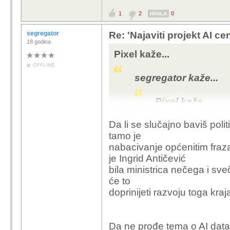
investi
1
2
0
HVALA
sobom 
djelatn
segregator
Re: 'Najaviti projekt AI ce
18 godina
Pixel kaže...
OFFLINE
cca 200 zapos
segregator kaže...
otvoriti neko
problema, i e
Pixel kaže...
Da ponovimo, ne 
Da li se slučajno baviš poli
ulaganje u infrast
segregator 
tamo je
privlaci i druge inve
nabacivanje općenitim fra
Ali stavimo tih 20
Pixel k
je Ingrid Antičević
projekt, sto mislis
bila ministrica nečega i sveč
napravi, na to sam
ok
će to
prrihoda za mnoge
me
doprinijeti razvoju toga kraj
to
ost
Po njima trajat će 3 go
ra
tebe:
Da ne prođe tema o AI datac
ra