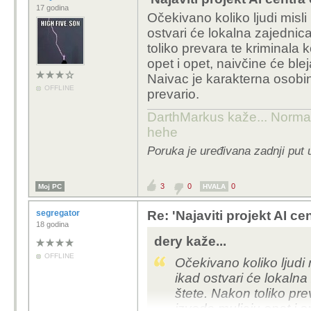
3. "mnoge pratece 
17 godina
Očekivano koliko ljudi misli k
koje?
ostvari će lokalna zajednica
toliko prevara te kriminala k
3 godine je nerealno, 
opet i opet, naivčine će blej
inženjer ili projektant
Naivac je karakterna osobi
A ovo ostralo, sto bi ja
OFFLINE
prevario.
projektiranje da ti dam
vidiš benefite od izgra
DarthMarkus kaže... Normalno
elektrana i ostale infr
hehe
HR je poprilično zapuš
Poruka je uređivana zadnji put 
Za pitanje broj 2 je je
preciznije
3
0
0
Moj PC
HVALA
A 3 neču niti komentirat
razvijeniji dio gdje ima 
segregator
Re: 'Najaviti projekt AI ce
popratne djelatnosti i k
18 godina
cijela tema zanima viš
dery kaže...
OFFLINE
Očekivano koliko ljudi mi
Eto najbolje da se ništa 
ikad ostvari će lokalna
pojedinci smatraju da 
štete. Nakon toliko prev
izvode muljaju opet i op