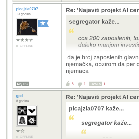
picajzla0707
Re: 'Najaviti projekt AI ce
13 godina
segregator kaže...
cca 200 zaposlenih, to
daleko manjom investic
OFFLINE
svake druge vrste
da je broj zaposlenih glavni 
njemačka, obzirom da per ca
njemaca
3
1
1
Moj PC
HVALA
gpd
Re: 'Najaviti projekt AI ce
8 godina
picajzla0707 kaže...
segregator kaže...
OFFLINE