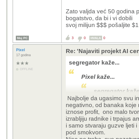
koliko god ih puta pre
Zato valjda već 50 godina pro
tu promjene koliko god
bogatstvo, da bi i vi dobili
svoj milijun $$$ pošaljite 
3
0
0
Moj PC
HVALA
Pixel
Re: 'Najaviti projekt AI ce
17 godina
segregator kaže...
OFFLINE
Pixel kaže...
segregator kaže.
Najbolje da ugasimo svu ind
negativno, od banaka koje n
Pixel kaže..
iznose profit, ono malo tvo
izrabljiju radnike i trpajus 
segrega
i samo stvaraju guzve ljeti 
pod smokvom.
Pix