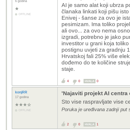
budala. Nikada nista dobio, d
6 godina
AI je samo alat koji ubrza 
nisam pokupio i otisao. I u 3
Da sam otisao prije 20 godina
članaka linkati koji pišu ist
OFFLINE
neki kasnije, bitno je da ne
Enivej - šanse za ovo je ista
pesimizam. Ima toliko projek
A mozda za raliku od 
ali ovo... za ovo nema osno
ozbiljnim projektima pa
izgradi, potrebno je jako p
nadrobe je druga stvar
investitor u grani koja toli
dugo nisam, barem ne 
postignu uvjeti za gradnju 
podrucjima koja vecine
Hrvatskoj fali 25% više elek
kokodakala kako se to 
dođemo do te količine struje
slobodno raspravljajte 
staje.
podsmejhujte se nekom
projektima. I nisam mor
4
0
0
HVALA
imati odlicne poslove il
tome kako se ovdje ni
konjRR
'Najaviti projekt AI centra
Nikakvoj politici ne vj
17 godina
Sto vise raspravljate vise ce
rekao , ali izgleda da j
Pricam iskljucibo kad b
Poruka je uređivana zadnji put 
OFFLINE
2
0
1
HVALA