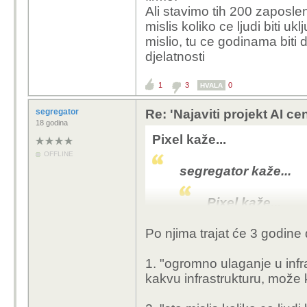
koji veze s vez
Ali stavimo tih 200 zaposlen
ovaj projekr je 
mislis koliko ce ljudi biti u
kad bi imali sre
mislio, tu ce godinama biti
pokrenulo ekon
djelatnosti
vrijeme. cim kre
radovi, uvjek t
1
3
0
HVALA
podupirucih dje
segregator
Re: 'Najaviti projekt AI ce
18 godina
Pixel kaže...
OFFLINE
cca 200 zaposlenih, to
segregator kaže...
daleko manjom investic
svake druge vrste
Pixel kaže...
Po njima trajat će 3 godine
ok ,istina t
ima, ne por
1. "
ogromno ulaganje u infr
inzenjere i 
kakvu infrastrukturu, može
razumno pri
traze rjese