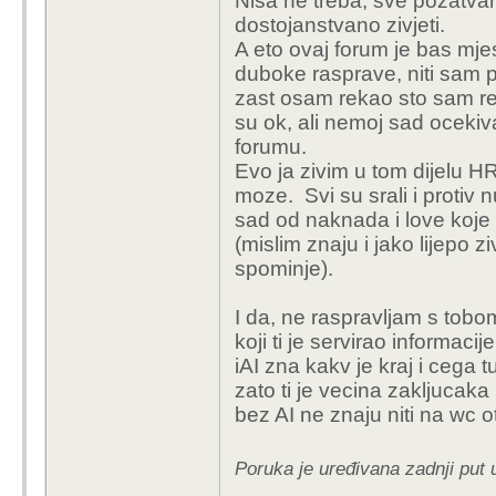
Nisa ne treba, sve pozatva
dostojanstvano zivjeti.
A eto ovaj forum je bas mjes
duboke rasprave, niti sam p
zast osam rekao sto sam re
su ok, ali nemoj sad ocekiv
forumu.
Evo ja zivim u tom dijelu H
moze. Svi su srali i protiv 
sad od naknada i love koje
(mislim znaju i jako lijepo z
spominje).
I da, ne raspravljam s tobo
koji ti je servirao informaci
iAI zna kakv je kraj i cega tu
zato ti je vecina zakljucaka
bez AI ne znaju niti na wc o
Poruka je uređivana zadnji put 