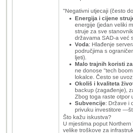
ni
1. "
ogromno ulaganje u 
"Negativni utjecaji (često d
ve
kakvu infrastrukturu, 
Energija i cijene struj
Ko
energije (jedan veliki mo
og
2. "sto mislis koliko ce
struje za sve stanovnik
iz
Koliko točno (ili bar p
državama SAD-a već se
po
Voda
: Hlađenje server
ek
3. "mnoge pratece djel
područjima s ograniče
ne
koje?
ljeti).
vel
Malo trajnih koristi z
uv
ne donose "tech boom" 
dr
lokalce. Često se uvoze
Okoliš i kvaliteta živo
backup (zagađenje), za
cca 200 
Zbog toga raste otpor
može otv
Subvencije
: Države i
investici
privuku investitore —št
svake dr
Što kažu iskustva?
U mjestima poput Northern V
Da ponovimo,
velike troškove za infrastru