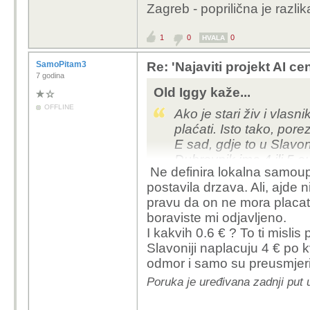
Zagreb - poprilična je razlik
Nikada njima nece biti 
su uveli na nekretnine.
1
0
0
u Slavoniji, doduse nij
HVALA
demenciju) i u domu zav
SamoPitam3
Re: 'Najaviti projekt AI ce
Kako za ime Boga mogu
7 godina
Dubrovniku kao u selu u
Old Iggy kaže...
prodati, nitko je nece n
OFFLINE
Ako je stari živ i vlasn
kao kuca nista doslovno
plaćati. Isto tako, por
I da se nadovezem - pl
E sad, gdje to u Slavon
koja vrijedi x15 vise n
Dubrovnik ima 4 ili 5 e
Irskoj ni vodu ne pla
Ne definira lokalna samoup
većina Slavonije ili pak
postavila drzava. Ali, ajde
pravu da on ne mora placati
boraviste mi odjavljeno.
I kakvih 0.6 € ? To ti mislis
Slavoniji naplacuju 4 € po 
odmor i samo su preusmjeril
Poruka je uređivana zadnji put