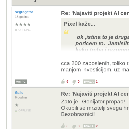
segregator
Re: 'Najaviti projekt AI ce
18 godina
Pixel kaže...
OFFLINE
ok ,istina to je drug
poricem to. Jamislim
kako treba i razumno
traze rjesenja, nisa
nemaju i pricaju baj
cca 200 zaposlenih, toliko 
jako zahtjevan , ali 
manjom investicijom, uz man
pokrene to bi zaist
barem neko vrijeme. 
6
0
1
Moj PC
HVALA
ovakvi radovi, uvje
Gallu
Re: 'Najaviti projekt AI ce
podupirucih djelatno
6 godina
Zato je i Genijator propao!
Okupili se mrzitelji svega h
OFFLINE
Bezobraznici!
6
0
2
HVALA