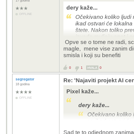
17 godina
dery kaže...
Po njima traj
OFFLINE
Očekivano koliko ljudi mi
nekoliko pita
ikad ostvari će lokalna
štete. Nakon toliko prev
1. "
ogromno ul
izvode muljaju opet i op
kakvu infrast
Opve se o tome ne radi, scv
koliko god ih puta pre
magle, mene vise zanim diusk
tu promjene koliko god
2. "sto mislis
smisla i koji su benefiti
sve napravi"
Koliko točno (
0
1
0
HVALA
koliko strana
segregator
Re: 'Najaviti projekt AI ce
18 godina
3. "mnoge pra
Pixel kaže...
koje?
OFFLINE
dery kaže...
3 godine je nerea
inženjer ili projekt
Očekivano koliko lju
A ovo ostralo, sto 
se ikad ostvari će 
projektiranje da t
nego štete. Nakon t
ti ne vidiš benefi
Sad te to odjednom zanima, a