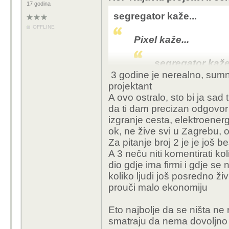
17 godina
segregator kaže...
OFFLINE
Pixel kaže...
segregator kaže.
3 godine je nerealno, sumnj
projektant
Pixel kaže..
A ovo ostralo, sto bi ja sad 
da ti dam precizan odgovor n
ok ,ist
izgranje cesta, elektroenerg
takvih 
ok, ne žive svi u Zagrebu, 
prave i
Za pitanje broj 2 je je još 
treba i
A 3 neču niti komentirati kol
rade pr
dio gdje ima firmi i gdje se 
mislio 
koliko ljudi još posredno ži
pricaju
prouči malo ekonomiju
ogroma,
bi imal
Eto najbolje da se ništa ne ra
pokren
smatraju da nema dovoljno 
neko v