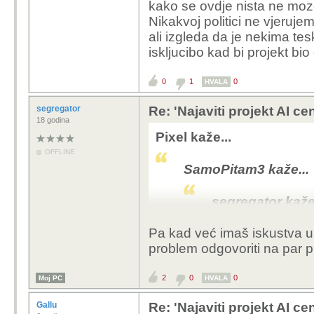
kako se ovdje nista ne moz
Nikakvoj politici ne vjeruje
Znači generalno misliš d
ali izgleda da je nekima tesk
se to napravi i kod nas
iskljucibo kad bi projekt bi
0
1
0
HVALA
segregator
Re: 'Najaviti projekt AI ce
18 godina
Pixel kaže...
OFFLINE
SamoPitam3 kaže...
segregator kaže.
Pa kad već imaš iskustva u g
problem odgovoriti na par p
Naravno, i ka
nas skeptike
2
0
0
Moj PC
HVALA
Pa dobro, mozda je mlad, vjer
Gallu
Re: 'Najaviti projekt AI ce
dok sam bio mlad. Oni su dije