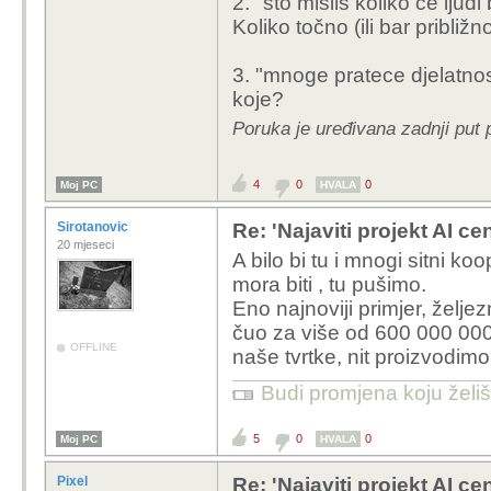
2. "sto mislis koliko ce ljud
vezom nemaj
Koliko točno (ili bar pribli
projekr je o
kad bi imal
3. "mnoge pratece djelatnos
pokrenulo 
koje?
vrijeme. ci
ovakvi rado
Poruka je uređivana zadnji put 
drugih podu
4
0
0
Moj PC
HVALA
Sirotanovic
Re: 'Najaviti projekt AI ce
cca 200 zaposlenih
20 mjeseci
A bilo bi tu i mnogi sitni k
nekom daleko manj
mora biti , tu pušimo.
ekoloških i svake 
Eno najnoviji primjer, želje
čuo za više od 600 000 000 
Da ponovimo, ne rad 
OFFLINE
naše tvrtke, nit proizvodi
ulaganje u infrastruktur
druge investicije i firme
Budi promjena koju želiš 
Ali stavimo tih 200 zap
projekt, sto mislis koli
5
0
0
Moj PC
HVALA
napravi, na to sam misl
za mnoge pratece djela
Pixel
Re: 'Najaviti projekt AI ce