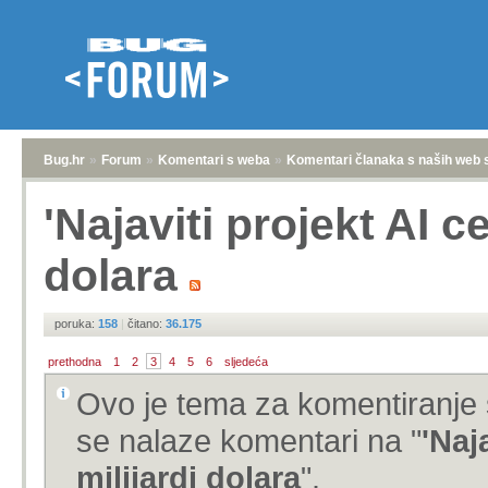
Bug.hr
»
Forum
»
Komentari s weba
»
Komentari članaka s naših web 
'Najaviti projekt AI c
dolara
poruka:
158
|
čitano:
36.175
prethodna
1
2
3
4
5
6
sljedeća
Ovo je tema za komentiranje 
se nalaze komentari na "
'Naj
milijardi dolara
".