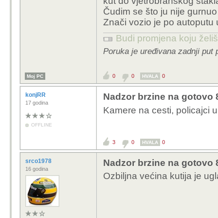
kut do vjetrobranskog stakl
Čudim se što ju nije gurnuo
Znači vozio je po autoput
Budi promjena koju želiš 
Poruka je uređivana zadnji put 
0
0
0
Moj PC
HVALA
konjRR
Nadzor brzine na gotovo 8
17 godina
Kamere na cesti, policajci u
OFFLINE
3
0
0
HVALA
srco1978
Nadzor brzine na gotovo 8
16 godina
Ozbiljna većina kutija je u