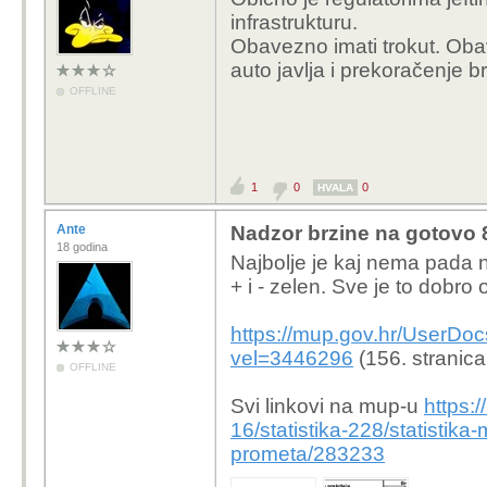
infrastrukturu.
Obavezno imati trokut. Ob
auto javlja i prekoračenje b
OFFLINE
1
0
0
HVALA
Ante
Nadzor brzine na gotovo 8
18 godina
Najbolje je kaj nema pada nes
+ i - zelen. Sve je to dobr
https://mup.gov.hr/UserDoc
vel=3446296
(156. stranica
OFFLINE
Svi linkovi na mup-u
https:
16/statistika-228/statistika
prometa/283233