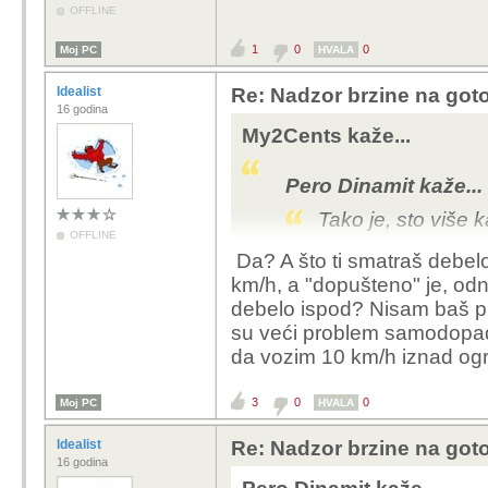
OFFLINE
1
0
0
Moj PC
HVALA
Idealist
Re: Nadzor brzine na goto
16 godina
My2Cents kaže...
Pero Dinamit kaže...
Tako je, sto više 
OFFLINE
Da? A što ti smatraš debel
Umjesto da kažnjav
km/h, a "dopušteno" je, odno
mobitelima dok se
debelo ispod? Nisam baš pr
ulijeću u traku, o
su veći problem samodopadni
autima, majmune ko
da vozim 10 km/h iznad ogr
prestižu preko pune
3
0
0
Moj PC
HVALA
Svi znaju gdje su 
isto voziti. Svrha
Idealist
Re: Nadzor brzine na goto
popraviti vozni u
16 godina