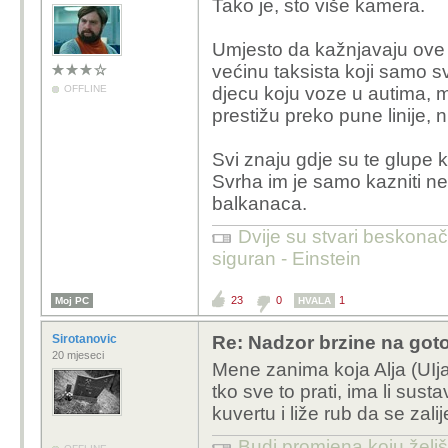
Tako je, sto više kamera.
Umjesto da kažnjavaju ove d
većinu taksista koji samo sv
OFFLINE
djecu koju voze u autima, ma
prestižu preko pune linije, n
Svi znaju gdje su te glupe k
Svrha im je samo kazniti ne
balkanaca.
Dvije su stvari beskonač
siguran - Einstein
23
0
1
Moj PC
HVALA
Sirotanovic
Re: Nadzor brzine na goto
20 mjeseci
Mene zanima koja Alja (UIj
tko sve to prati, ima li sust
kuvertu i liže rub da se zali
Budi promjena koju želiš 