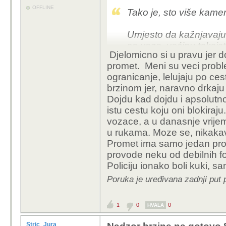
OFFLINE
Tako je, sto više kamer
Umjesto da kažnjavaju 
se voze, većinu taksist
Djelomicno si u pravu jer d
koji ne vežu djecu koju
promet. Meni su veci probl
romobilima, divljake koj
ogranicanje, lelujaju po ces
promijeniti.
brzinom jer, naravno drkaju 
Dojdu kad dojdu i apsolutno i
Svi znaju gdje su te gl
istu cestu koju oni blokir
voziti. Svrha im je sam
vozace, a u danasnje vrije
um nas balkanaca.
u rukama. Moze se, nikaka
Promet ima samo jedan pro
provode neku od debilnih fora
Policiju ionako boli kuki, sam
Poruka je uređivana zadnji put
1
0
0
HVALA
Stric_Jura