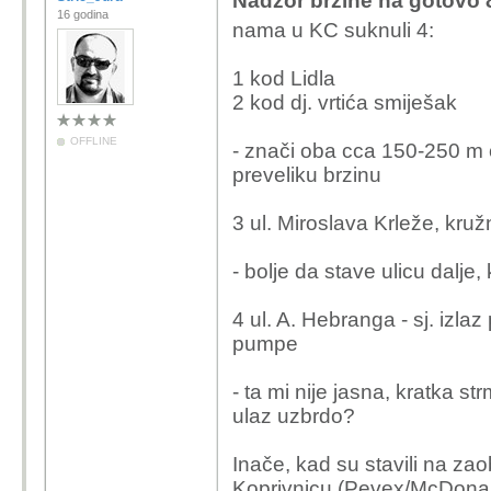
Nadzor brzine na gotovo 8
16 godina
nama u KC suknuli 4:
1 kod Lidla
2 kod dj. vrtića smiješak
OFFLINE
- znači oba cca 150-250 m 
preveliku brzinu
3 ul. Miroslava Krleže, kruž
- bolje da stave ulicu dalje,
4 ul. A. Hebranga - sj. izla
pumpe
- ta mi nije jasna, kratka s
ulaz uzbrdo?
Inače, kad su stavili na za
Koprivnicu (Pevex/McDonal