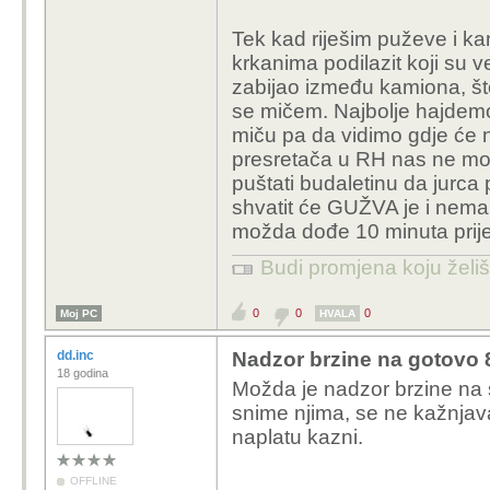
Tek kad riješim puževe i ka
krkanima podilazit koji su v
zabijao između kamiona, što
se mičem. Najbolje hajdemo 
miču pa da vidimo gdje će na
presretača u RH nas ne mogu 
puštati budaletinu da jurc
shvatit će GUŽVA je i nema s
možda dođe 10 minuta prije
Budi promjena koju želiš 
0
0
0
Moj PC
HVALA
dd.inc
Nadzor brzine na gotovo 8
18 godina
Možda je nadzor brzine na s
snime njima, se ne kažnjav
naplatu kazni.
OFFLINE