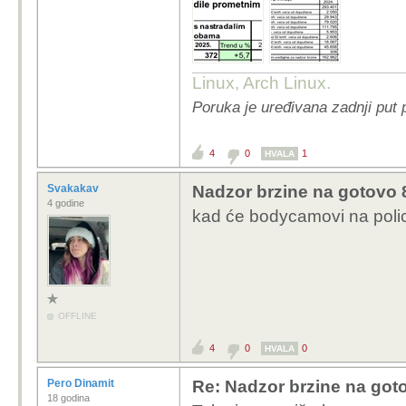
Linux, Arch Linux.
Poruka je uređivana zadnji put 
4
0
1
HVALA
Svakakav
Nadzor brzine na gotovo 8
4 godine
kad će bodycamovi na poli
OFFLINE
4
0
0
HVALA
Pero Dinamit
Re: Nadzor brzine na goto
18 godina