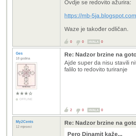
Ovdje se redovito ažurira:
https://mb-5ja.blogspot.co
Waze je također odličan.
0
0
0
HVALA
Ges
Re: Nadzor brzine na goto
18 godina
Ajde super da nisu stavili n
falilo to redovito turiranje
OFFLINE
2
0
0
HVALA
My2Cents
Re: Nadzor brzine na goto
12 mjeseci
Pero Dinamit kaže...