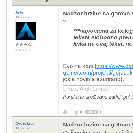
Ante
Nadzor brzine na gotovo 8
18 godina
?
***napomena za kolege 
teksta slobodno pren
linka na ovaj tekst, n
OFFLINE
Evo na karti
https://www.da
golner.com/projekti/gdje
jos s novima azurirano).
Linux, Arch Linux.
Poruka je uređivana zadnji put 
5
0
0
HVALA
Ovo je kraj
Nadzor brzine na gotovo 8
18 godina
Obično je regulatorima jeftin