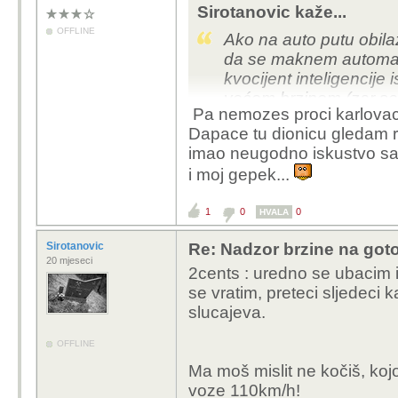
Sirotanovic kaže...
OFFLINE
Ako na auto putu obilaz
da se maknem automats
kvocijent inteligencije 
većom brzinom (zar se 
Pa nemozes proci karlovac -
granici sam prekršaja.
Dapace tu dionicu gledam r
imao neugodno iskustvo sa
i moj gepek...
1
0
0
HVALA
Sirotanovic
Re: Nadzor brzine na goto
20 mjeseci
2cents : uredno se ubacim iz
se vratim, preteci sljedeci
slucajeva.
OFFLINE
Ma moš mislit ne kočiš, koj
voze 110km/h!