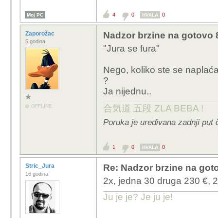
4
0
0
Moj PC
HVALA
Zaporožac
Nadzor brzine na gotovo 8
5 godina
"Jura se fura"
Nego, koliko ste se naplaća
?
Ja nijednu..
OFFLINE
合気道 五段 ZLA BEBA !
Poruka je uređivana zadnji put 
1
0
0
HVALA
Stric_Jura
Re: Nadzor brzine na goto
16 godina
2x, jedna 30 druga 230 €, 2
Ju je je? Je ju je!