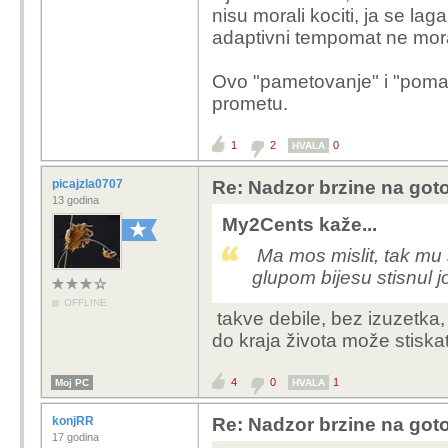
nisu morali kociti, ja se la
adaptivni tempomat ne mora 
Ovo "pametovanje" i "pomag
prometu.
1
2
0
HVALA
picajzla0707
Re: Nadzor brzine na goto
13 godina
My2Cents kaže...
Ma mos mislit, tak mu 
glupom bijesu stisnul j
OFFLINE
takve debile, bez izuzetka,
do kraja života može stiska
4
0
1
Moj PC
HVALA
konjRR
Re: Nadzor brzine na goto
17 godina