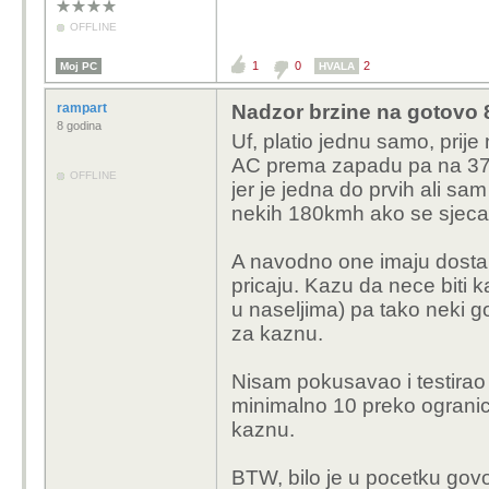
OFFLINE
1
0
2
Moj PC
HVALA
rampart
Nadzor brzine na gotovo 8
8 godina
Uf, platio jednu samo, prij
AC prema zapadu pa na 37k
OFFLINE
jer je jedna do prvih ali sa
nekih 180kmh ako se sjecam..
A navodno one imaju dosta v
pricaju. Kazu da nece biti 
u naseljima) pa tako neki g
za kaznu.
Nisam pokusavao i testirao
minimalno 10 preko ogranice
kaznu.
BTW, bilo je u pocetku govo