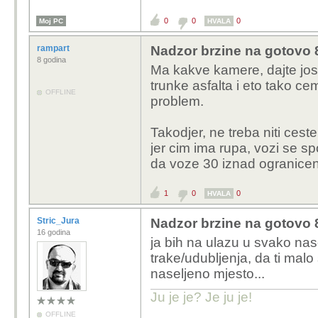
0
0
0
Moj PC
HVALA
rampart
Nadzor brzine na gotovo 8
8 godina
Ma kakve kamere, dajte jos 
trunke asfalta i eto tako cem
OFFLINE
problem.
Takodjer, ne treba niti cest
jer cim ima rupa, vozi se spo
da voze 30 iznad ogranicen
1
0
0
HVALA
Stric_Jura
Nadzor brzine na gotovo 8
16 godina
ja bih na ulazu u svako nas
trake/udubljenja, da ti malo
naseljeno mjesto...
Ju je je? Je ju je!
OFFLINE