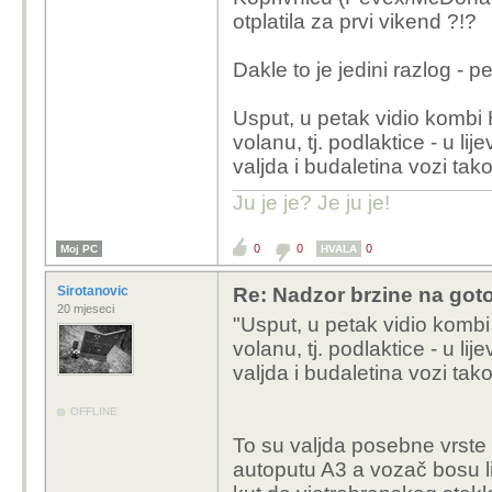
otplatila za prvi vikend ?!?
Dakle to je jedini razlog - pe
Usput, u petak vidio kombi 
volanu, tj. podlaktice - u l
valjda i budaletina vozi tako
Ju je je? Je ju je!
0
0
0
Moj PC
HVALA
Sirotanovic
Re: Nadzor brzine na goto
20 mjeseci
"Usput, u petak vidio kombi
volanu, tj. podlaktice - u l
valjda i budaletina vozi tako.
OFFLINE
To su valjda posebne vrste 
autoputu A3 a vozač bosu li