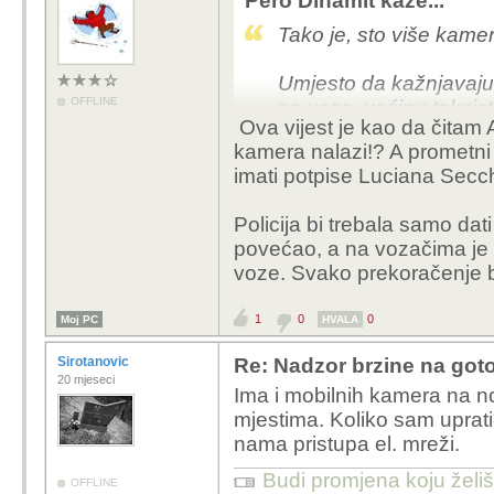
Pero Dinamit kaže...
Djelomicno si u pravu j
Tako je, sto više kamer
na promet. Meni su ve
debelo ispod ogranicanj
Umjesto da kažnjavaju 
izrazito nejednolikom b
OFFLINE
se voze, većinu taksist
im u cilju doci na odre
Ova vijest je kao da čitam
koji ne vežu djecu koju
kujac ako bi netko drug 
kamera nalazi!? A prometni 
romobilima, divljake koj
Smeta me sto kamere n
imati potpise Luciana Secch
promijeniti.
vrijeme smeta me sto p
Moze se, nikakav prob
Policija bi trebala samo da
Svi znaju gdje su te gl
Promet ima samo jeda
povećao, a na vozačima je
voziti. Svrha im je sam
koji provode neku od debi
voze. Svako prekoračenje b
um nas balkanaca.
druge ljude.
Policiju ionako boli kuki
1
0
0
Moj PC
HVALA
Sirotanovic
Re: Nadzor brzine na goto
20 mjeseci
Ima i mobilnih kamera na no
mjestima. Koliko sam uprati
nama pristupa el. mreži.
Budi promjena koju želiš 
OFFLINE