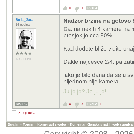
0
0
0
HVALA
Stric_Jura
Nadzor brzine na gotovo 8
16 godina
Da, na nekih 4 kamere na 
prosjek je cca 50%...
Kad dođete bliže vidite onaj la
OFFLINE
Dakle najčešće 2/4, pa zatim
iako je bilo dana da se u sv
nijednom nije kamera...
Ju je je? Je ju je!
0
0
1
Moj PC
HVALA
1
2
sljedeća
Bug.hr
»
Forum
»
Komentari s weba
»
Komentari članaka s naših web stranica