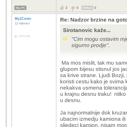
2
0
0
Moj PC
HVALA
My2Cents
Re: Nadzor brzine na goto
12 mjeseci
Sirotanovic kaže...
OFFLINE
"Cim mogu ostavim mjes
sigurno prodje".
Ma mos mislit, tak mu samo
Nemojte to raditi na a
glupom bijesu stisnul jos j
poginu,
sa krive strane. Ljudi Bozji,
koristi cestu kako je svima 
nekakva usmena tolerancija
u krajnu desnu traku! nitko
u desnu.
Ja najnormalnije dok kruza
ubacim izmedju kamiona ili sp
sljedeci kamion, nisam mora