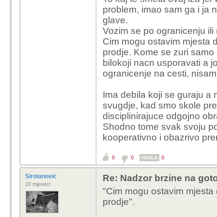
problem, imao sam ga i ja 
glave.
Vozim se po ogranicenju ili
Cim mogu ostavim mjesta da
prodje. Kome se zuri samo n
bilokoji nacn usporavati a j
ogranicenje na cesti, nisam
Ima debila koji se guraju a
svugdje, kad smo skole pret
disciplinirajuce odgojno o
Shodno tome svak svoju pol
kooperativno i obazrivo prem
0
0
0
HVALA
Sirotanovic
Re: Nadzor brzine na goto
20 mjeseci
"Cim mogu ostavim mjesta d
prodje".