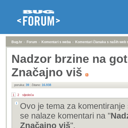
Bug.hr
»
Forum
»
Komentari s weba
»
Komentari članaka s naših web 
Nadzor brzine na got
Značajno viš
poruka:
39
|
čitano:
16.938
1
2
sljedeća
Ovo je tema za komentiranje 
se nalaze komentari na "
Nadz
Značajno viš
".