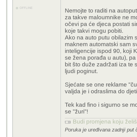
OFFLINE
Nemojte to raditi na autopu
za takve maloumnike ne mo
očevi pa će djeca postati s
koje takvi mogu pobiti.
Ako na auto putu obilazim s
maknem automatski sam svje
inteligencije ispod 90, koji
se žena porađa u autu), pa i
bit što duže zadržati iza 
ljudi poginut.
Sjećate se one reklame "čuv
valjda je i odraslima do djet
Tek kad fino i sigurno se mo
se "žuri"!
Budi promjena koju želiš 
Poruka je uređivana zadnji put 