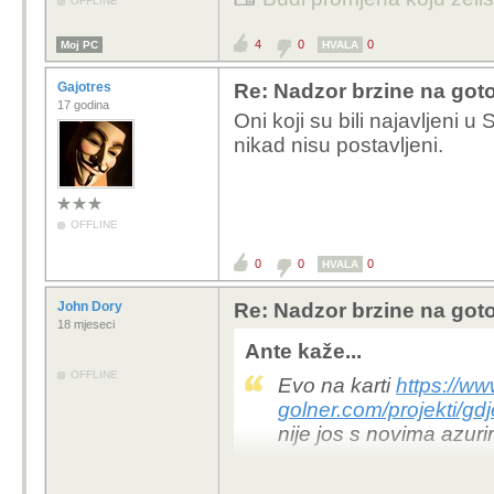
OFFLINE
4
0
0
Moj PC
HVALA
Gajotres
Re: Nadzor brzine na goto
17 godina
Oni koji su bili najavljeni 
nikad nisu postavljeni.
OFFLINE
0
0
0
HVALA
John Dory
Re: Nadzor brzine na goto
18 mjeseci
Ante kaže...
OFFLINE
Evo na karti
https://ww
golner.com/projekti/
nije jos s novima azuri