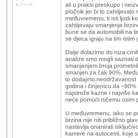
ali u praksi preskupo i neizv
OFFLINE
pločnik jer bi to zahtijeval
međuvremenu, ti isti ljudi 
zahtijevaju smanjenje brzine
bune se da automobili na 
se djeca igraju na tim isti
Dalje dolazimo do niza crni
analize smo mogli saznati d
smanjenjem broja prometnih
smanjen za čak 90%. Međuti
to dodajmo neodržavanost 
godina i činjenicu da ~90%
najstrože kazne i najviše ka
neće pomoći ničemu osim p
U međuvremenu, iako se pr
brzina nije niti približno g
nastavlja onanirati isključi
kamere na autocesti, koje s