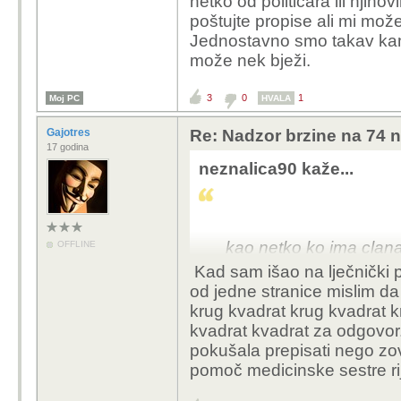
netko od političara ili njih
poštujte propise ali mi može
Jednostavno smo takav kam
može nek bježi.
3
0
1
Moj PC
HVALA
Gajotres
Re: Nadzor brzine na 74 n
17 godina
neznalica90 kaže...
kao netko ko ima clana 
OFFLINE
nasmijao na ovaj clana
Kad sam išao na lječnički pr
ljude koji dolaze upisa
od jedne stranice mislim da 
uplatnicu ili imaju vid
krug kvadrat krug
kvadrat k
potrebnom dokumentaci
kvadrat kvadrat za odgovor
pokušala prepisati nego zov
pomoč medicinske sestre rij