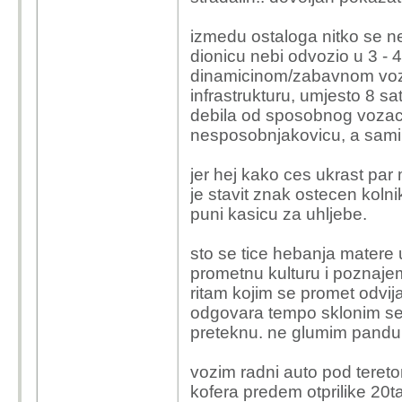
izmedu ostaloga nitko se ne
dionicu nebi odvozio u 3 -
dinamicinom/zabavnom vozn
infrastrukturu, umjesto 8 sat
debila od sposobnog vozac
nesposobnjakovicu, a samim
jer hej kako ces ukrast par 
je stavit znak ostecen koln
puni kasicu za uhljebe.
sto se tice hebanja matere
prometnu kulturu i poznaje
ritam kojim se promet odvija
odgovara tempo sklonim se 
preteknu. ne glumim pandur
vozim radni auto pod tereto
kofera predem otprilike 20t