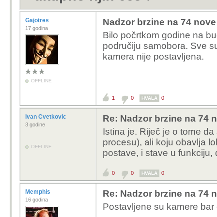
Gajotres
Nadzor brzine na 74 nove 
17 godina
Bilo počrtkom godine na bu
područiju samobora. Sve su
kamera nije postavljena.
OFFLINE
1
0
0
HVALA
Ivan Cvetkovic
Re: Nadzor brzine na 74 n
3 godine
Istina je. Riječ je o tome da
procesu), ali koju obavlja 
OFFLINE
postave, i stave u funkciju,
0
0
0
HVALA
Memphis
Re: Nadzor brzine na 74 n
16 godina
Postavljene su kamere bar