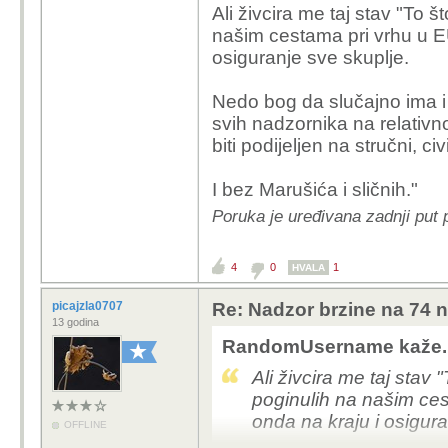
Ali živcira me taj stav "To š
našim cestama pri vrhu u EU
osiguranje sve skuplje.
Nedo bog da slučajno ima i 
svih nadzornika na relativno
biti podijeljen na stručni, civ
I bez Marušića i sličnih."
Poruka je uređivana zadnji pu
4
0
1
HVALA
picajzla0707
Re: Nadzor brzine na 74 n
13 godina
RandomUsername kaže.
Ali živcira me taj stav 
poginulih na našim ces
onda na kraju i osigura
OFFLINE