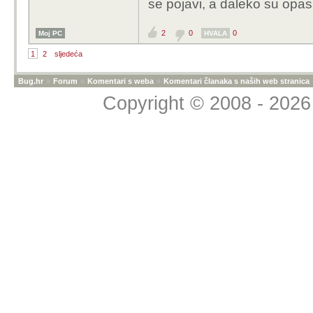
se pojavi, a daleko su opas
2
0
0
Moj PC
HVALA
1
2
sljedeća
Bug.hr
»
Forum
»
Komentari s weba
»
Komentari članaka s naših web stranica
Copyright © 2008 - 2026 