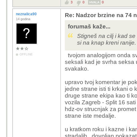
3
0
0
HVALA
neznalica90
Re: Nadzor brzine na 74 n
14 godina
forumaš kaže...
Stigneš na cilj i kad s
si na knap kreni ranije.
tvojom analogijom onda svi
OFFLINE
seksali kad je svrha seksa 
svakako.
upravo tvoj komentar je po
jedne strane isti ti krkani o 
druge strane ekipa kao ti ko
vozila Zagreb - Split 16 sat
hdz-ov strucnjak za promet 
strane iste medalje.
u kratkom roku i kazne i kam
stradalih.. dovoljan pokazate