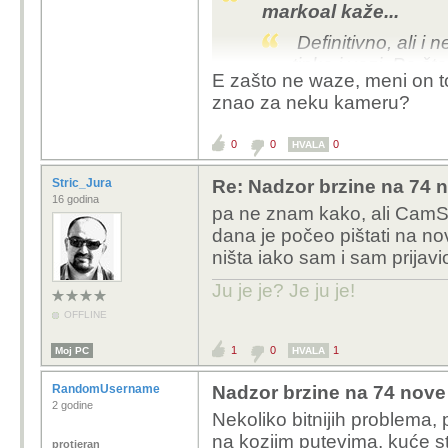
markoal kaže...
Definitivno, ali i
tipka i vozi. Pa št
E zašto ne waze, meni on to 
čekam semafor i m
znao za neku kameru?
drugu playlistu, il
najirintatnija stva
0
0
0
HVALA
izgasim reklame)
Stric_Jura
Re: Nadzor brzine na 74 n
mobitel uopće ne koris
16 godina
pa ne znam kako, ali CamSa
što se tiče reklama, ko
dana je počeo pištati na no
preporuku nekog s for
ništa iako sam i sam prija
parsto metara prije k
Ju je je? Je ju je!
OFFLINE
1
0
1
Moj PC
HVALA
RandomUsername
Nadzor brzine na 74 nove 
2 godine
Nekoliko bitnijih problema, 
na kozjim putevima, kuće s
protjeran