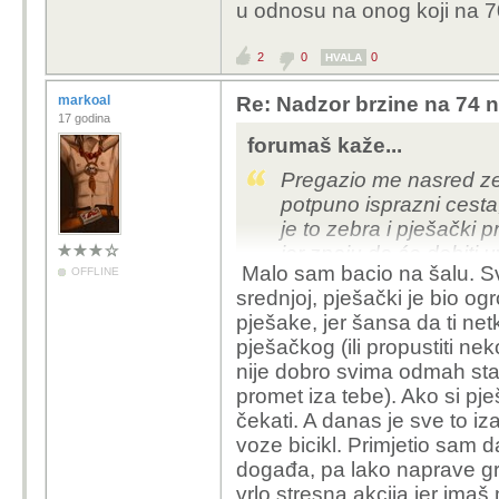
Ali zato najviše prome
u odnosu na onog koji na 7
Osobe koje isključivo 
piše 70, vozi 65) ili o
2
0
0
HVALA
rizik u prometu. Te oso
markoal
Re: Nadzor brzine na 74 n
provozati uz laganu vi
17 godina
forumaš kaže...
Dobar vozač ne gleda og
bitno prilagoditi se dr
Pregazio me nasred ze
voze preko 80-100. Sta
potpuno isprazni cesta
pa tu rjetko gdje voziš
je to zebra i pješački 
Zagrebu, podsljeme, 50 
jer znaju da će dobiti
Malo sam bacio na šalu. Sv
OFFLINE
najgoroj selendri nema
pa na dalje.Narano nija 
srednjoj, pješački je bio 
(pogotovo kad je naselj
nerigstriranom autu pa
pješake, jer šansa da ti netk
nepregledne ceste), o
naplatom odštete.
pješačkog (ili propustiti ne
mjenjao vilice i ramena
nije dobro svima odmah stat
koliko mogu voziti.
Kaj se kazni tiče niš 
promet iza tebe). Ako si pješa
tko ga ponovi, i nara
čekati. A danas je sve to iza
Naravno budala uvijek 
voze bicikl. Primjetio sam da
rade gluposti. Ali realno, 
događa, pa lako naprave gre
u prometu. Ono što bi p
vrlo stresna akcija jer imaš 
autoceste su na nekim 