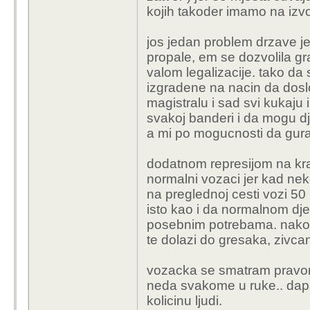
kojih takoder imamo na izv
dobio kaznu.
jos jedan problem drzave je
propale, em se dozvolila gr
valom legalizacije. tako d
izgradene na nacin da dos
magistralu i sad svi kukaju 
svakoj banderi i da mogu d
a mi po mogucnosti da gura
dodatnom represijom na kra
normalni vozaci jer kad ne
na preglednoj cesti vozi 50
isto kao i da normalnom dje
posebnim potrebama. nakon
te dolazi do gresaka, zivca
vozacka se smatram pravom, a
neda svakome u ruke.. dapa
kolicinu ljudi.