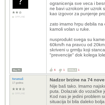
ogranicenja sve veca i besmi
ne bavi uzrokom jer uzrok s
kao izgovor za punjenje pr
OFFLINE
zato imamo hrpu debila na 
kamoli volan u ruke.
nusprodukt svega su kamere
60km/h na pravcu od 20km us
skriveni u grmlju koji stan
"prevencije" dok kolega lolek
6
1
1
Moj PC
HVALA
forumaš
Nadzor brzine na 74 nove 
17 godina
Nije baš tako. Imamo najskup
puta. Dolazak do vozačke je 
OFFLINE
Kod nas je jedini problem s
situacija bi bila daleko bolja