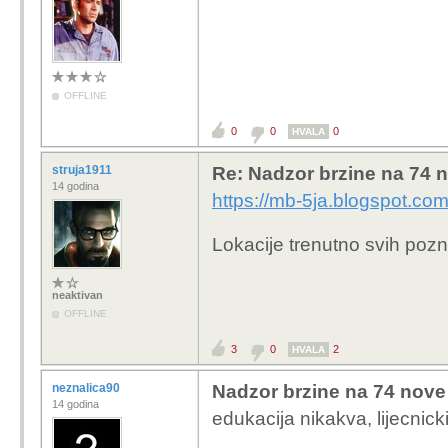
OFFLINE
0
0
0
HVALA
struja1911
Re: Nadzor brzine na 74 n
14 godina
https://mb-5ja.blogspot.c
Lokacije trenutno svih poz
neaktivan
OFFLINE
3
0
2
HVALA
neznalica90
Nadzor brzine na 74 nove 
14 godina
edukacija nikakva, lijecnic