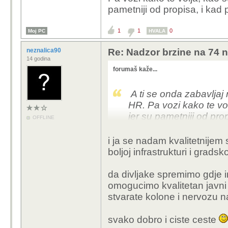
pametniji od propisa, i kad 
se seksali kad je svrh
djecu svakako.
1
1
0
Moj PC
HVALA
upravo tvoj komentar 
neznalica90
Re: Nadzor brzine na 74 n
sredine", s jedne strane
14 godina
tutnjili kroz grad, a s d
forumaš kaže...
sve kaznjavala, oduzima
ako treba jer je tako n
A ti se onda zabavljaj
diplomom iz Travnika. 
HR. Pa vozi kako te vo
jer su pametniji od pro
OFFLINE
u kratkom roku i kazne 
broj stradalih.. dovolja
i ja se nadam kvalitetnije
boljoj infrastrukturi i grads
izmedu ostaloga nitko s
neku dionicu nebi odvo
da divljake spremimo gdje
dinamicinom/zabavnom
omogucimo kvalitetan javni p
projektiranu infrastrukt
stvarate kolone i nervozu na
gdje se vidno pravi d
voznja omogucila svak
svako dobro i ciste ceste
smanjila potreba za ve