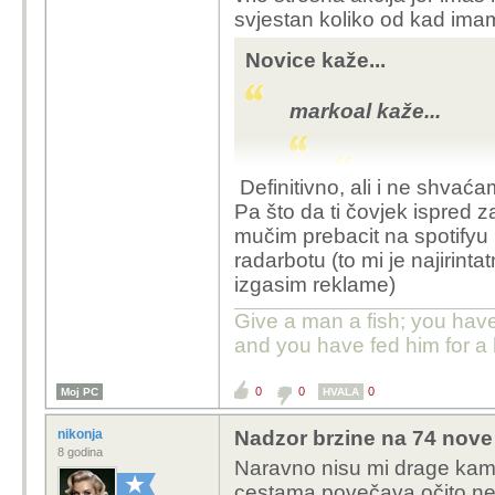
svjestan koliko od kad imam
umjesto da stoji 130 og
odgovornost na vozača.
Novice kaže...
rotori moraju biti izved
ne fula. Možda u neki
markoal kaže...
jedan kvalitetni ležeć
svaki mjesec na drugoj 
Definitivno, ali i ne shvaća
A ovi previše strastveni
Pa što da ti čovjek ispred
Znači kod nas jedn
čim mu policajac uruči
mučim prebacit na spotifyu n
nije lako položit
kaznu, napravit još 10 
radarbotu (to mi je najirinta
nikad više. Ali z
svakom autu se vrti cije
izgasim reklame)
smisla.
mnogi rade rade po 2 po
Osobe koje isklju
treba imati tolerancije 
Give a man a fish; you have
49, piše 70, vozi 
and you have fed him for a l
jako su velik rizik
a auto mogu provo
0
0
0
Moj PC
HVALA
Dobar vozač ne gle
nikonja
Nadzor brzine na 74 nove 
situacija je bitno 
8 godina
Naravno nisu mi drage kame
je 60-70, pa svi 
cestama povečava očito ne