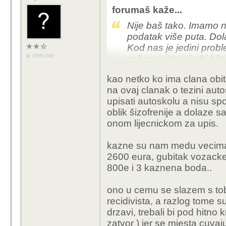
forumaš kaže...
Nije baš tako. Imamo naj
podatak više puta. Dola
Kod nas je jedini prob
OFFLINE
zakonu situacija bi bila
Npr. mene je na pješa
kao netko ko ima clana obite
neregistriranom autu. 
na ovaj clanak o tezini aut
dobio osam mjeseci za
upisati autoskolu a nisu spo
troškova.
oblik šizofrenije a dolaze
Da je dobio tri godine 
onom lijecnickom za upis.
koja bi saznala za takv
vozila u neregistrirano
kazne su nam medu vecima u
pješečkog prijelaza, te 
2600 eura, gubitak vozacke
cesti.
800e i 3 kaznena boda..
Problem je u građanim
ono u cemu se slazem s to
mentalitetu i idiotluku
recidivista, a razlog tome su
frustracija i to prolazi
drzavi, trebali bi pod hitno
Za pre brzu vožnju tre
zatvor ) jer se mjesta cuvaju
ponovi treći puta. Vozi