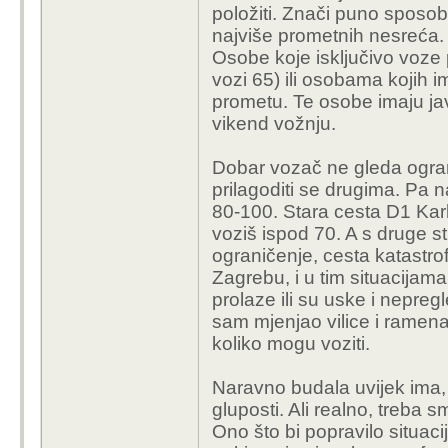
položiti. Znači puno sposob
IMO samo budala se ne
najviše prometnih nesreća.
Osobe koje isključivo voze 
vozi 65) ili osobama kojih im
prometu. Te osobe imaju ja
vikend vožnju.
Dobar vozač ne gleda ogranič
prilagoditi se drugima. Pa n
80-100. Stara cesta D1 Karlo
voziš ispod 70. A s druge 
ograničenje, cesta katastrof
Zagrebu, i u tim situacijam
prolaze ili su uske i nepre
sam mjenjao vilice i ramena
koliko mogu voziti.
Naravno budala uvijek ima,
gluposti. Ali realno, treba smir
Ono što bi popravilo situaci