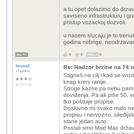
a tu opet dolazimo do drzave
savrseno infrastrukturu i g
pristup vozackoj dozvoli.
u nasem slucaju je to trenu
godina nebrige, neodrzavanj
6
0
0
Moj PC
HVALA
forumaš
Re: Nadzor brzine na 74 n
17 godina
Stigneš na cilj i kad se voz
knap kreni ranije.
OFFLINE
Stroge kazne pa nebu pamet
doviđenja. Pa ak piše 50, 
tko poštuije propise.
Doslovno mi svako malo ne
propisu i nervozno, sileđijs
stane jedan auto.
Postali smo Mad Max država