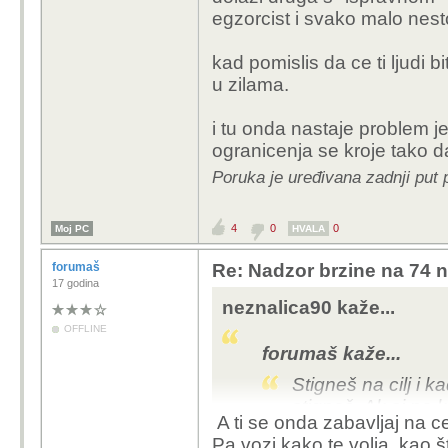
egzorcist i svako malo nes
kad pomislis da ce ti ljudi b
u zilama.
i tu onda nastaje problem jer
ogranicenja se kroje tako 
Poruka je uređivana zadnji put 
4
0
0
Moj PC
HVALA
forumaš
Re: Nadzor brzine na 74 n
17 godina
neznalica90 kaže...
OFFLINE
forumaš kaže...
Stigneš na cilj i 
stigneš. Ak si na k
A ti se onda zabavljaj na 
Pa vozi kako te volja, kao 
tvojom analogijom onda