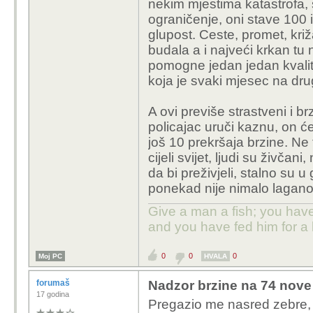
nekim mjestima katastrofa, 
ograničenje, oni stave 100 
glupost. Ceste, promet, križ
budala a i najveći krkan tu
pomogne jedan jedan kvalit
koja je svaki mjesec na drug
A ovi previše strastveni i b
policajac uruči kaznu, on ć
još 10 prekršaja brzine. Ne 
cijeli svijet, ljudi su živč
da bi preživjeli, stalno su u g
ponekad nije nimalo lagano
Give a man a fish; you have
and you have fed him for a l
0
0
0
Moj PC
HVALA
forumaš
Nadzor brzine na 74 nove 
17 godina
Pregazio me nasred zebre,