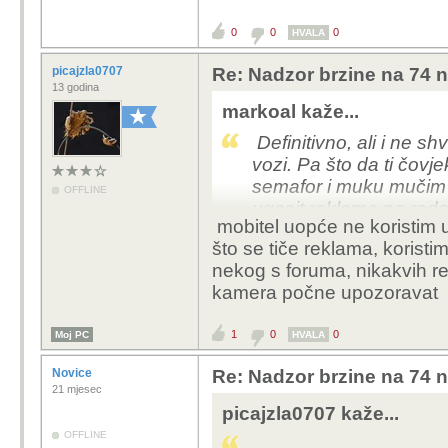
A ovi previše stra
0
0
0
HVALA
sprečit, čim mu po
džaba platio kaznu
picajzla0707
Re: Nadzor brzine na 74 n
treba ljude osuđivat
13 godina
su živčani, nemaj
markoal kaže...
da bi preživjeli, st
Definitivno, ali i ne s
strpljenja, što po
vozi. Pa što da ti čov
semafor i muku mučim pr
OFFLINE
Vjeruj mi da je veći pro
ugasit reklame na radarb
mobitel u odnosu na on
mobitel uopće ne koristim u
moram stisnut x u kutu
što se tiče reklama, korist
nekog s foruma, nikakvih re
kamera počne upozoravat
1
0
0
Moj PC
HVALA
Novice
Re: Nadzor brzine na 74 n
21 mjesec
picajzla0707 kaže...
OFFLINE