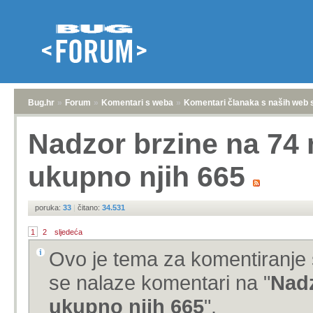
Bug.hr
»
Forum
»
Komentari s weba
»
Komentari članaka s naših web 
Nadzor brzine na 74 
ukupno njih 665
poruka:
33
|
čitano:
34.531
1
2
sljedeća
Ovo je tema za komentiranje 
se nalaze komentari na "
Nadz
ukupno njih 665
".