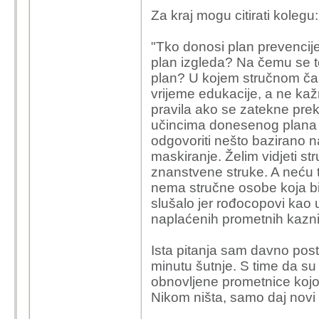
Za kraj mogu citirati kolegu:
"Tko donosi plan prevencij
plan izgleda? Na čemu se t
plan? U kojem stručnom časo
vrijeme edukacije, a ne ka
pravila ako se zatekne prekr
učincima donesenog plana 
odgovoriti nešto bazirano na 
maskiranje. Želim vidjeti st
znanstvene struke. A neću to 
nema stručne osobe koja bi m
slušalo jer rođocopovi kao 
naplaćenih prometnih kazni k
Ista pitanja sam davno pos
minutu šutnje. S time da su
obnovljene prometnice kojoj
Nikom ništa, samo daj novi 