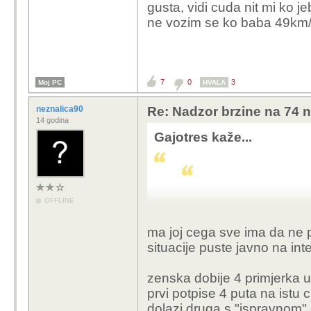
gusta, vidi cuda nit mi ko 
ne vozim se ko baba 49km/
7
0
3
Moj PC
HVALA
neznalica90
Re: Nadzor brzine na 74 n
14 godina
Gajotres kaže...
OFFLINE
Kad sam išao na lječni
inteligencije od jedne s
ma joj cega sve ima da ne p
je ono kvadrat krug kv
situacije puste javno na in
račvanje kvadrat krug 
mene zove u pomoć, ča
zenska dobije 4 primjerka u
medicinsku sestru da n
prvi potpise 4 puta na istu 
riješi test inteligencij
dolazi druga s "ispravnom" 