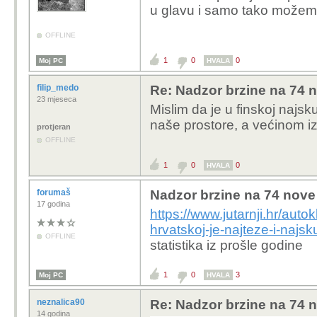
u glavu i samo tako možemo
OFFLINE
1
0
0
Moj PC
HVALA
filip_medo
Re: Nadzor brzine na 74 n
23 mjeseca
Mislim da je u finskoj najsku
naše prostore, a većinom iz
protjeran
OFFLINE
1
0
0
HVALA
forumaš
Nadzor brzine na 74 nove 
17 godina
https://www.jutarnji.hr/aut
hrvatskoj-je-najteze-i-najs
OFFLINE
statistika iz prošle godine
1
0
3
Moj PC
HVALA
neznalica90
Re: Nadzor brzine na 74 n
14 godina