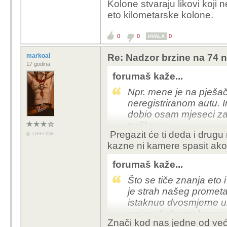
kamera po HR. Pa 
Kolone stvaraju likovi koji
većina HR vozača j
eto kilometarske kolone.
kmh to je kao da s
0
0
0
HVALA
i ja se nadam kvalitet
markoal
Re: Nadzor brzine na 74 n
17 godina
zakonima, boljoj infras
forumaš kaže...
da divljake spremimo g
Npr. mene je na pješa
sposobnima omogucimo k
neregistriranom autu. 
radost svih ostalih ne 
dobio osam mjeseci za
troškova.
Pregazit će ti deda i drugu
OFFLINE
Da je dobio tri godine 
svako dobro i ciste ceste
kazne ni kamere spasit ako
koja bi saznala za takv
vozila u neregistrirano
forumaš kaže...
pješečkog prijelaza, te 
Što se tiče znanja eto
cesti.
je strah našeg prometa
istaknuo dvosmjerne ul
smjera kako prelaze pu
Znači kod nas jedne od veći
vozača, strah je i mene