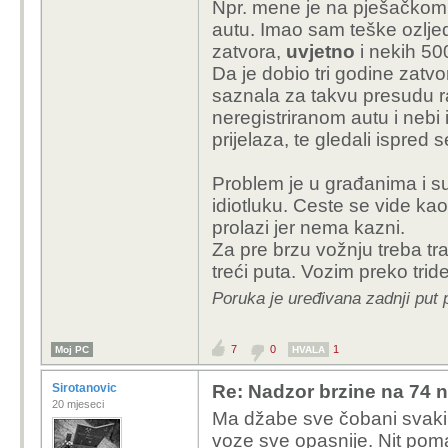
Npr. mene je na pješačkom 
autu. Imao sam teške ozlje
zatvora,
uvjetno
i nekih 50
Da je dobio tri godine zatvo
saznala za takvu presudu raz
neregistriranom autu i nebi
prijelaza, te gledali ispred s
Problem je u građanima i s
idiotluku. Ceste se vide kao
prolazi jer nema kazni.
Za pre brzu vožnju treba tr
treći puta. Vozim preko tri
Poruka je uređivana zadnji put 
7
0
1
Moj PC
HVALA
Sirotanovic
Re: Nadzor brzine na 74 n
20 mjeseci
Ma džabe sve čobani svaki
voze sve opasnije. Nit poma