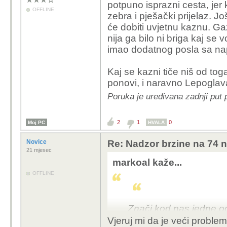
potpuno isprazni cesta, jer
OFFLINE
zebra i pješački prijelaz. 
će dobiti uvjetnu kaznu. G
nija ga bilo ni briga kaj se 
imao dodatnog posla sa na
Kaj se kazni tiče niš od to
ponovi, i naravno Lepogla
Poruka je uređivana zadnji put
2
1
0
Moj PC
HVALA
Novice
Re: Nadzor brzine na 74 n
21 mjesec
markoal kaže...
OFFLINE
Znači kod nas jedne od 
lako položiti. Znači p
Vjeruj mi da je veći problem 