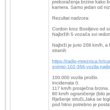
prekoračenja brzine kako bi
kamera. Samo jedan od niza
Rezultat nadzora:
Cordon kroz Bosiljevo od su
Najbržih 5 vozača svi redo
Najbrži je jurio 208 km/h, a
stranih
https://radio-mreznica.hr/c
snimio-102-356-vozila-najb
100.000 vozila prošlo.
Incidenata 0.
117 km/h prosječna brzina.
80 km/h ograničenje (bilo j
Rješenje stručLJaka se log
pod hitno potrebno je posta