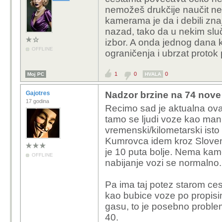
Karlovac - Gračac -
nemožeš drukčije naučit n
70. A s druge str
kamerama je da i debili zna
ograničenje, cesta 
nazad, tako da u nekim sluč
nema ko u Zagrebu
izbor. A onda jednog dana k
naselje, škola, ka
OFFLINE
ograničenja i ubrzat protok
ceste), onda uspo
i ramena zbog loše
1
0
0
Moj PC
HVALA
mogu voziti.
Gajotres
Nadzor brzine na 74 nove 
Naravno budala uv
17 godina
Recimo sad je aktualna ova
strance da rade glup
tamo se ljudi voze kao mani
i spriječiti situac
vremenski/kilometarski isto 
je kvalitetnija ce
Kumrovca idem kroz Slovenij
katastrofa, stalno
je 10 puta bolje. Nema kam
ograničenje, oni s
OFFLINE
nabijanje vozi se normalno
vozača. To je glup
biti izvedeni da i 
Pa ima taj potez starom ces
Možda u nekim si
kao bubice voze po propisim
jedan kvalitetni l
gasu, to je posebno problem
koja je svaki mjese
40.