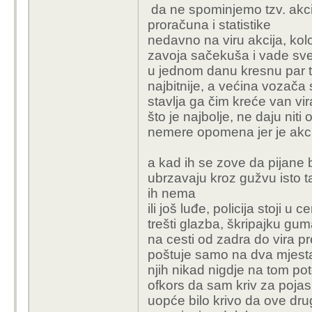
da ne spominjemo tzv. akcije
proračuna i statistike
nedavno na viru akcija, kol
zavoja sačekuša i vade sve k
u jednom danu kresnu par tis
najbitnije, a većina vozača 
stavlja ga čim kreće van vi
što je najbolje, ne daju ni
nemere opomena jer je akci
a kad ih se zove da pijane 
ubrzavaju kroz gužvu isto 
ih nema
ili još luđe, policija stoji u 
trešti glazba, škripajku gu
na cesti od zadra do vira pre
poštuje samo na dva mjesta
njih nikad nigdje na tom po
ofkors da sam kriv za pojas
uopće bilo krivo da ove dr