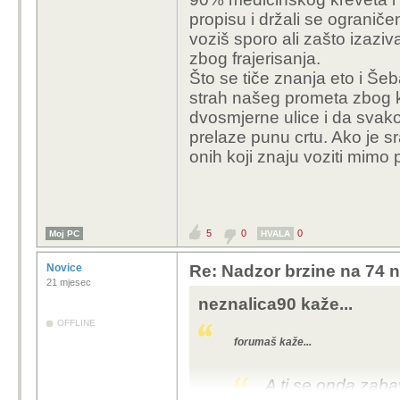
propisu i držali se ograničen
voziš sporo ali zašto izaziva
i ja se nadam kvalitet
zbog frajerisanja.
zakonima, boljoj infras
Što se tiče znanja eto i Še
strah našeg prometa zbog k
da divljake spremimo g
dvosmjerne ulice i da svako
sposobnima omogucimo k
prelaze punu crtu. Ako je s
radost svih ostalih ne 
onih koji znaju voziti mimo
svako dobro i ciste ceste
5
0
0
Moj PC
HVALA
Novice
Re: Nadzor brzine na 74 n
21 mjesec
neznalica90 kaže...
OFFLINE
forumaš kaže...
A ti se onda zabav