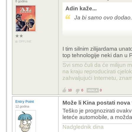
8 godina
Adin kaže...
Ja bi samo ovo dodao.
OFFLINE
I tim silnim zilijardama un
top tehnologije neki dan u 
Svi smo čuli da će milijun m
na kraju reproducirati cje
zahvaljujući Internetu, znam
10
0
0
HVALA
Entry Point
Može li Kina postati nova
12 godina
Teško je prognozirati ovak
leteće automobile, a možda 
Nadglednik dina