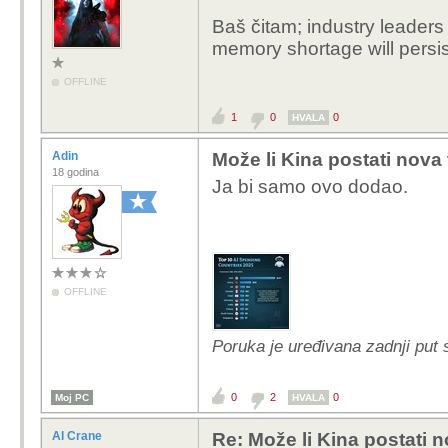
Baš čitam; industry leaders 
memory shortage will persis
OFFLINE
1
0
0
HVALA
Adin
Može li Kina postati nova
18 godina
Ja bi samo ovo dodao.
OFFLINE
Poruka je uređivana zadnji put s
0
2
0
Moj PC
HVALA
Al Crane
Re: Može li Kina postati 