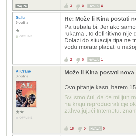
3
0
0
Moj PC
HVALA
Gallu
Re: Može li Kina postati 
6 godina
Pa trebala bi. Jer ako samo
rukama , to definitivno nije 
OFFLINE
Dolazi do situacija tipa ne
vodu morate plaćati u našoj v
2
0
1
HVALA
Al Crane
Može li Kina postati nova
8 godina
Ovo pitanje kasni barem 15 
Svi smo čuli da će milijun m
na kraju reproducirati cje
zahvaljujući Internetu, znam
OFFLINE
18
0
0
HVALA