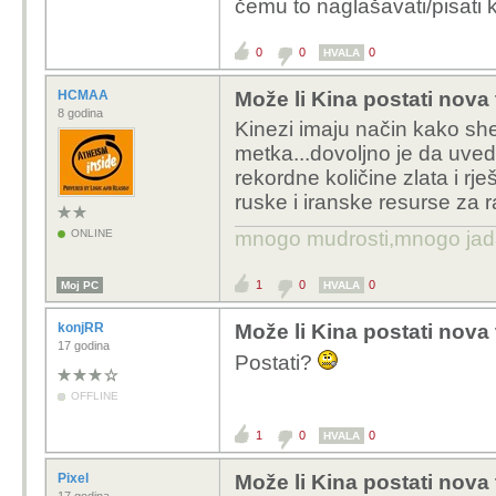
čemu to naglašavati/pisati
0
0
0
HVALA
HCMAA
Može li Kina postati nova
8 godina
Kinezi imaju način kako sh
metka...dovoljno je da uved
rekordne količine zlata i rj
ruske i iranske resurse za r
ONLINE
mnogo mudrosti,mnogo jada..
1
0
0
Moj PC
HVALA
konjRR
Može li Kina postati nova
17 godina
Postati?
OFFLINE
1
0
0
HVALA
Pixel
Može li Kina postati nova