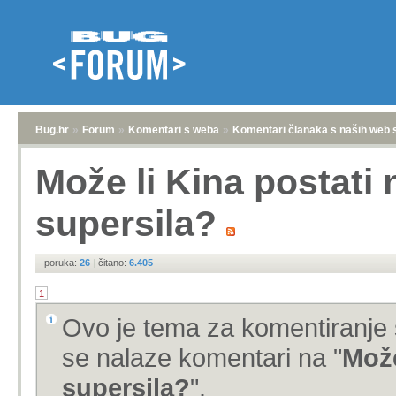
Bug.hr
»
Forum
»
Komentari s weba
»
Komentari članaka s naših web 
Može li Kina postati
supersila?
poruka:
26
|
čitano:
6.405
1
Ovo je tema za komentiranje 
se nalaze komentari na "
Može
supersila?
".