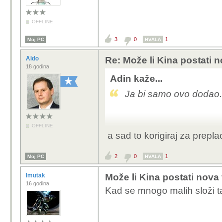
OFFLINE
3
0
1
Moj PC
HVALA
Aldo
Re: Može li Kina postati 
18 godina
Adin kaže...
Ja bi samo ovo dodao.
OFFLINE
a sad to korigiraj za prepl
2
0
1
Moj PC
HVALA
lmutak
Može li Kina postati nova
16 godina
Kad se mnogo malih složi ta