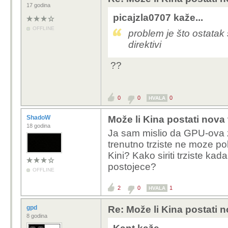
17 godina
picajzla0707 kaže...
OFFLINE
problem je što ostatak 
direktivi
??
0
0
0
HVALA
ShadoW
Može li Kina postati nova
18 godina
Ja sam mislio da GPU-ova z
trenutno trziste ne moze po
Kini? Kako siriti trziste ka
postojece?
OFFLINE
2
0
1
HVALA
gpd
Re: Može li Kina postati 
8 godina