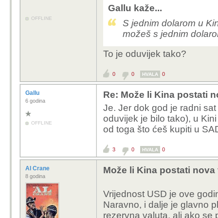
Gallu kaže...
OFFLINE
S jednim dolarom u Kin
možeš s jednim dolar
To je oduvijek tako?
0
0
0
HVALA
Gallu
Re: Može li Kina postati 
6 godina
Je. Jer dok god je radni sat
oduvijek je bilo tako), u Ki
OFFLINE
od toga što ćeš kupiti u SA
3
0
0
HVALA
Al Crane
Može li Kina postati nova
8 godina
Vrijednost USD je ove godin
Naravno, i dalje je glavno
rezervna valuta, ali ako se 