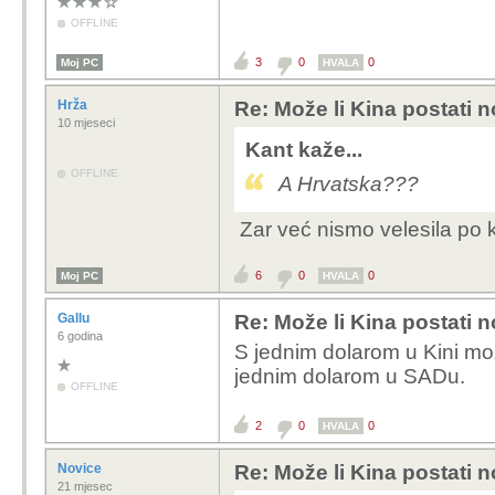
OFFLINE
3
0
0
Moj PC
HVALA
Hrža
Re: Može li Kina postati 
10 mjeseci
Kant kaže...
OFFLINE
A Hrvatska???
Zar već nismo velesila po k
6
0
0
Moj PC
HVALA
Gallu
Re: Može li Kina postati 
6 godina
S jednim dolarom u Kini mo
jednim dolarom u SADu.
OFFLINE
2
0
0
HVALA
Novice
Re: Može li Kina postati 
21 mjesec