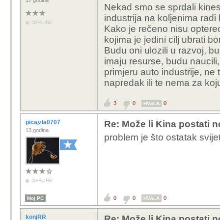
17 godina
Nekad smo se sprdali kines
industrija na koljenima radi 
OFFLINE
Kako je rečeno nisu opterec
kojima je jedini cilj ubrati b
Budu oni ulozili u razvoj, bu
imaju resurse, budu naucili
primjeru auto industrije, ne
napredak ili te nema za koj
3
0
0
HVALA
picajzla0707
Re: Može li Kina postati 
13 godina
problem je što ostatak svijet
OFFLINE
0
0
0
Moj PC
HVALA
konjRR
Re: Može li Kina postati 