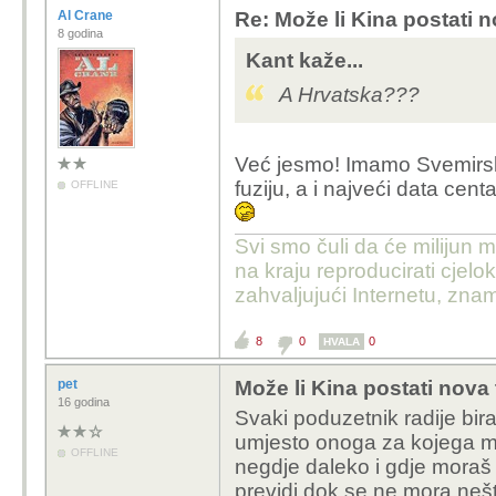
Al Crane
Re: Može li Kina postati 
8 godina
Kant kaže...
A Hrvatska???
Već jesmo! Imamo Svemirsk
fuziju, a i najveći data cent
OFFLINE
Svi smo čuli da će milijun m
na kraju reproducirati cje
zahvaljujući Internetu, znam
8
0
0
HVALA
pet
Može li Kina postati nova
16 godina
Svaki poduzetnik radije bira 
umjesto onoga za kojega mor
OFFLINE
negdje daleko i gdje moraš pl
previdi dok se ne mora nešto