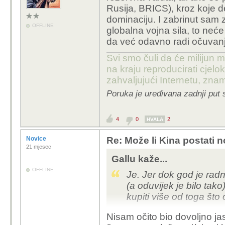
Rusija, BRICS), kroz koje d
dominaciju. I zabrinut sam 
OFFLINE
globalna vojna sila, to neć
da već odavno radi očuvanj
Svi smo čuli da će milijun m
na kraju reproducirati cje
zahvaljujući Internetu, znam
Poruka je uređivana zadnji put 
4
0
2
HVALA
Novice
Re: Može li Kina postati 
21 mjesec
Gallu kaže...
OFFLINE
Je. Jer dok god je radn
(a oduvijek je bilo tak
kupiti više od toga što
Nisam očito bio dovoljno j