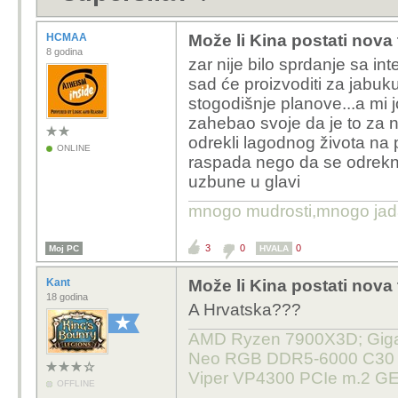
HCMAA
Može li Kina postati nova
8 godina
zar nije bilo sprdanje sa i
sad će proizvoditi za jabuku
stogodišnje planove...a mi jo
zahebao svoje da je to za nev
odrekli lagodnog života na p
ONLINE
raspada nego da se odreknu.
uzbune u glavi
mnogo mudrosti,mnogo jada..
3
0
0
Moj PC
HVALA
Kant
Može li Kina postati nova
18 godina
A Hrvatska???
AMD Ryzen 7900X3D; Gigab
Neo RGB DDR5-6000 C30 32
Viper VP4300 PCIe m.2 GE
OFFLINE