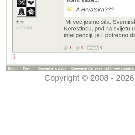
Kant kaže...
A Hrvatska???
Mi već jesmo sila, Svemirsk
Kerestincu, prvi na svijetu u 
OFFLINE
inteligenciji, je li potrebno d
3
0
0
HVALA
1
Bug.hr
»
Forum
»
Komentari s weba
»
Komentari članaka s naših web stranica
Copyright © 2008 - 2026 