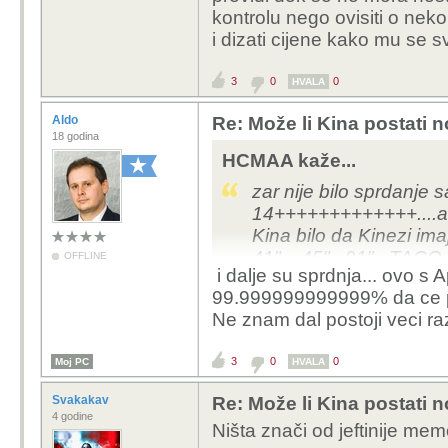
kontrolu nego ovisiti o ne
i dizati cijene kako mu se sv
3
0
0
HVALA
Aldo
Re: Može li Kina postati 
18 godina
HCMAA kaže...
zar nije bilo sprdanje s
14+++++++++++++....a s
Kina bilo da Kinezi ima
41"....45"...91"...TACO
OFFLINE
i dalje su sprdnja... ovo s
nevirovati...u ime bolji
99.999999999999% da ce pro
života na poziv partije
Ne znam dal postoji veci raz
nego da se odreknu...l
uzbune u glavi
3
0
0
Moj PC
HVALA
Svakakav
Re: Može li Kina postati 
4 godine
Ništa znači od jeftinije mem