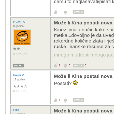
čemu to naglašavati/pisati
0
0
0
HVALA
HCMAA
Može li Kina postati nova
8 godina
Kinezi imaju način kako sh
metka...dovoljno je da uved
rekordne količine zlata i rj
ruske i iranske resurse za r
OFFLINE
mnogo mudrosti,mnogo jada..
1
0
0
Moj PC
HVALA
konjRR
Može li Kina postati nova
17 godina
Postati?
OFFLINE
1
0
0
HVALA
Pixel
Može li Kina postati nova