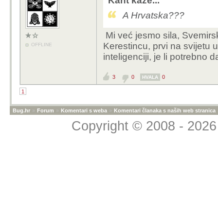
Kant kaže...
A Hrvatska???
Mi već jesmo sila, Svemirsk
Kerestincu, prvi na svijetu u 
OFFLINE
inteligenciji, je li potrebno d
3
0
0
HVALA
1
Bug.hr
»
Forum
»
Komentari s weba
»
Komentari članaka s naših web stranica
Copyright © 2008 - 2026 