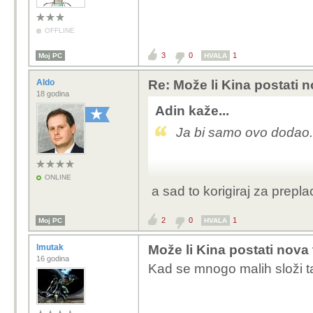
OFFLINE
3
0
1
Moj PC
HVALA
Aldo
Re: Može li Kina postati 
18 godina
Adin kaže...
Ja bi samo ovo dodao.
ONLINE
a sad to korigiraj za prepl
2
0
1
Moj PC
HVALA
lmutak
Može li Kina postati nova
16 godina
Kad se mnogo malih složi ta