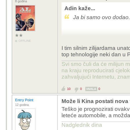
8 godina
Adin kaže...
Ja bi samo ovo dodao.
OFFLINE
I tim silnim zilijardama un
top tehnologije neki dan u 
Svi smo čuli da će milijun m
na kraju reproducirati cje
zahvaljujući Internetu, znam
10
0
0
HVALA
Entry Point
Može li Kina postati nova
12 godina
Teško je prognozirati ovak
leteće automobile, a možda 
Nadglednik dina