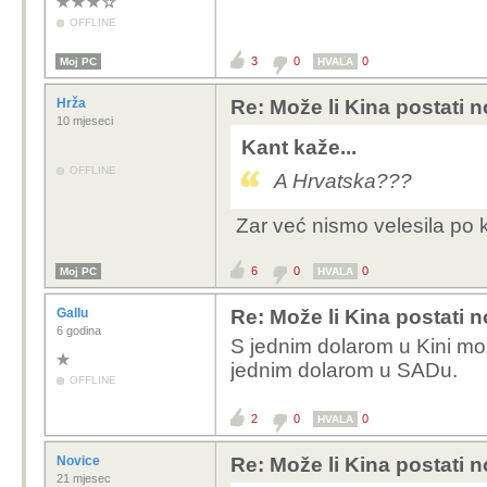
OFFLINE
3
0
0
Moj PC
HVALA
Hrža
Re: Može li Kina postati 
10 mjeseci
Kant kaže...
OFFLINE
A Hrvatska???
Zar već nismo velesila po k
6
0
0
Moj PC
HVALA
Gallu
Re: Može li Kina postati 
6 godina
S jednim dolarom u Kini mo
jednim dolarom u SADu.
OFFLINE
2
0
0
HVALA
Novice
Re: Može li Kina postati 
21 mjesec