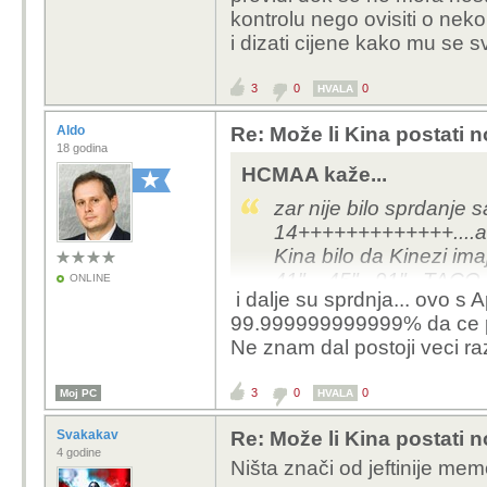
kontrolu nego ovisiti o ne
i dizati cijene kako mu se sv
3
0
0
HVALA
Aldo
Re: Može li Kina postati 
18 godina
HCMAA kaže...
zar nije bilo sprdanje s
14+++++++++++++....a s
Kina bilo da Kinezi ima
41"....45"...91"...TACO
ONLINE
i dalje su sprdnja... ovo s
nevirovati...u ime bolji
99.999999999999% da ce pro
života na poziv partije
Ne znam dal postoji veci raz
nego da se odreknu...l
uzbune u glavi
3
0
0
Moj PC
HVALA
Svakakav
Re: Može li Kina postati 
4 godine
Ništa znači od jeftinije mem