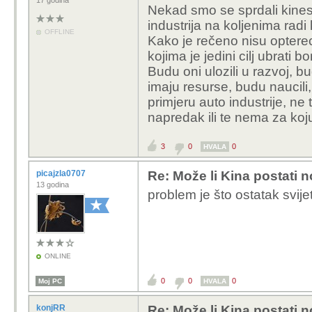
17 godina
Nekad smo se sprdali kines
industrija na koljenima radi 
OFFLINE
Kako je rečeno nisu opterec
kojima je jedini cilj ubrati b
Budu oni ulozili u razvoj, bu
imaju resurse, budu naucili
primjeru auto industrije, ne
napredak ili te nema za koj
3
0
0
HVALA
picajzla0707
Re: Može li Kina postati 
13 godina
problem je što ostatak svijet
ONLINE
0
0
0
Moj PC
HVALA
konjRR
Re: Može li Kina postati 