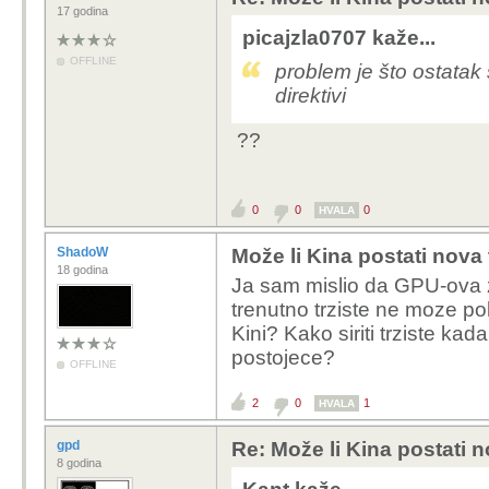
17 godina
picajzla0707 kaže...
OFFLINE
problem je što ostatak 
direktivi
??
0
0
0
HVALA
ShadoW
Može li Kina postati nova
18 godina
Ja sam mislio da GPU-ova z
trenutno trziste ne moze po
Kini? Kako siriti trziste ka
postojece?
OFFLINE
2
0
1
HVALA
gpd
Re: Može li Kina postati 
8 godina