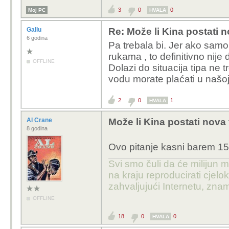
3
0
0
Moj PC
HVALA
Gallu
Re: Može li Kina postati 
6 godina
Pa trebala bi. Jer ako samo
rukama , to definitivno nije 
OFFLINE
Dolazi do situacija tipa ne
vodu morate plaćati u našoj v
2
0
1
HVALA
Al Crane
Može li Kina postati nova
8 godina
Ovo pitanje kasni barem 15 
Svi smo čuli da će milijun m
na kraju reproducirati cje
zahvaljujući Internetu, znam
OFFLINE
18
0
0
HVALA