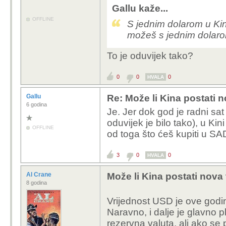
Gallu kaže...
OFFLINE
S jednim dolarom u Kin
možeš s jednim dolar
To je oduvijek tako?
0
0
0
HVALA
Gallu
Re: Može li Kina postati 
6 godina
Je. Jer dok god je radni sat
oduvijek je bilo tako), u Ki
OFFLINE
od toga što ćeš kupiti u SA
3
0
0
HVALA
Al Crane
Može li Kina postati nova
8 godina
Vrijednost USD je ove godin
Naravno, i dalje je glavno
rezervna valuta, ali ako se 