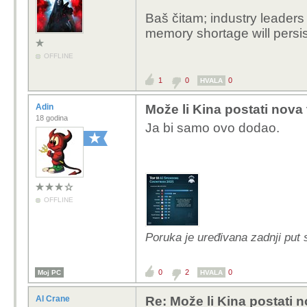
Baš čitam; industry leaders 
memory shortage will persis
OFFLINE
1
0
0
HVALA
Adin
Može li Kina postati nova
18 godina
Ja bi samo ovo dodao.
OFFLINE
Poruka je uređivana zadnji put s
0
2
0
Moj PC
HVALA
Al Crane
Re: Može li Kina postati 