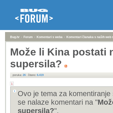
Bug.hr
»
Forum
»
Komentari s weba
»
Komentari članaka s naših web 
Može li Kina postati
supersila?
poruka:
26
|
čitano:
6.419
1
Ovo je tema za komentiranje 
se nalaze komentari na "
Može
supersila?
".