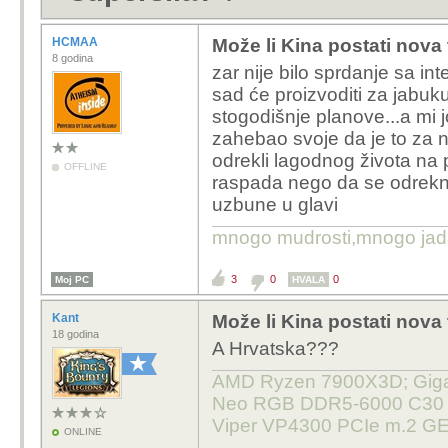
HCMAA
Može li Kina postati nova
8 godina
zar nije bilo sprdanje sa i
sad će proizvoditi za jabuku
stogodišnje planove...a mi jo
zahebao svoje da je to za nev
odrekli lagodnog života na p
OFFLINE
raspada nego da se odreknu.
uzbune u glavi
mnogo mudrosti,mnogo jada..
3
0
0
Moj PC
HVALA
Kant
Može li Kina postati nova
18 godina
A Hrvatska???
AMD Ryzen 7900X3D; Gigab
Neo RGB DDR5-6000 C30 32
Viper VP4300 PCIe m.2 GE
ONLINE