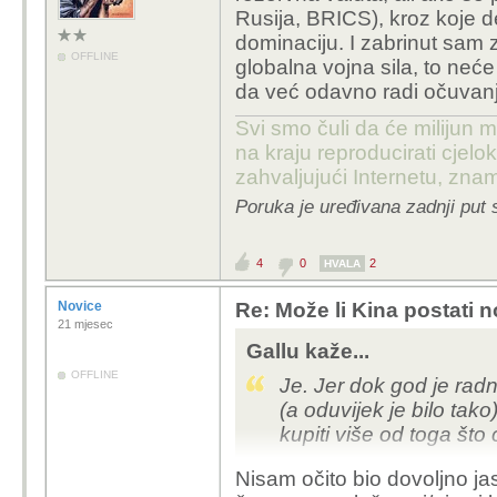
Rusija, BRICS), kroz koje d
dominaciju. I zabrinut sam 
OFFLINE
globalna vojna sila, to neć
da već odavno radi očuvanj
Svi smo čuli da će milijun m
na kraju reproducirati cje
zahvaljujući Internetu, znam
Poruka je uređivana zadnji put 
4
0
2
HVALA
Novice
Re: Može li Kina postati 
21 mjesec
Gallu kaže...
OFFLINE
Je. Jer dok god je radn
(a oduvijek je bilo tak
kupiti više od toga što
Nisam očito bio dovoljno j