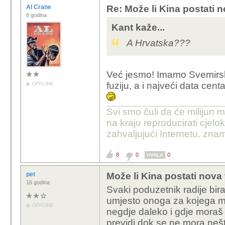
Al Crane
Re: Može li Kina postati 
8 godina
Kant kaže...
A Hrvatska???
Već jesmo! Imamo Svemirsk
fuziju, a i najveći data cent
OFFLINE
Svi smo čuli da će milijun m
na kraju reproducirati cje
zahvaljujući Internetu, znam
8
0
0
HVALA
pet
Može li Kina postati nova
16 godina
Svaki poduzetnik radije bira 
umjesto onoga za kojega mor
OFFLINE
negdje daleko i gdje moraš pl
previdi dok se ne mora nešto