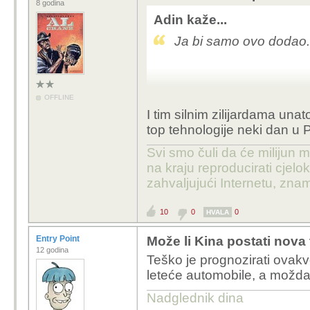
8 godina
Adin kaže...
Ja bi samo ovo dodao.
OFFLINE
I tim silnim zilijardama un
top tehnologije neki dan u 
Svi smo čuli da će milijun m
na kraju reproducirati cje
zahvaljujući Internetu, znam
10
0
0
HVALA
Entry Point
Može li Kina postati nova
12 godina
Teško je prognozirati ovak
leteće automobile, a možda 
Nadglednik dina