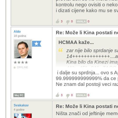
kontrolu nego ovisiti o ne
i dizati cijene kako mu se sv
3
0
0
HVALA
Aldo
Re: Može li Kina postati 
18 godina
HCMAA kaže...
zar nije bilo sprdanje s
14+++++++++++++....a s
Kina bilo da Kinezi ima
41"....45"...91"...TACO
OFFLINE
i dalje su sprdnja... ovo s
nevirovati...u ime bolji
99.999999999999% da ce pro
života na poziv partije
Ne znam dal postoji veci raz
nego da se odreknu...l
uzbune u glavi
3
0
0
Moj PC
HVALA
Svakakav
Re: Može li Kina postati 
4 godine
Ništa znači od jeftinije mem