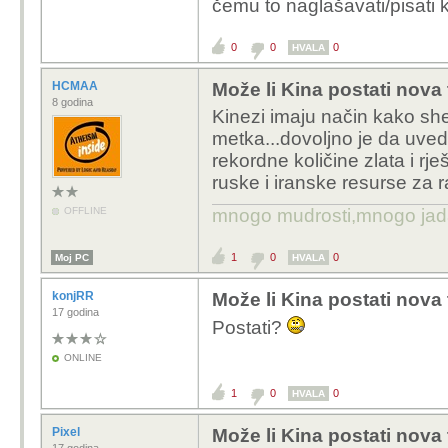
čemu to naglašavati/pisati
0
0
0
HVALA
HCMAA
Može li Kina postati nova
8 godina
Kinezi imaju način kako sh
metka...dovoljno je da uved
rekordne količine zlata i rj
ruske i iranske resurse za r
OFFLINE
mnogo mudrosti,mnogo jada..
1
0
0
Moj PC
HVALA
konjRR
Može li Kina postati nova
17 godina
Postati?
ONLINE
1
0
0
HVALA
Pixel
Može li Kina postati nova