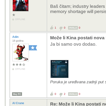
Baš čitam; industry leaders 
memory shortage will persis
OFFLINE
1
0
0
HVALA
Adin
Može li Kina postati nova
18 godina
Ja bi samo ovo dodao.
OFFLINE
Poruka je uređivana zadnji put s
0
2
0
Moj PC
HVALA
Al Crane
Re: Može li Kina postati 