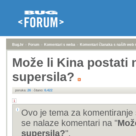
Bug.hr
»
Forum
»
Komentari s weba
»
Komentari članaka s naših web 
Može li Kina postati
supersila?
poruka:
26
|
čitano:
6.422
1
Ovo je tema za komentiranje 
se nalaze komentari na "
Može
supersila?
".