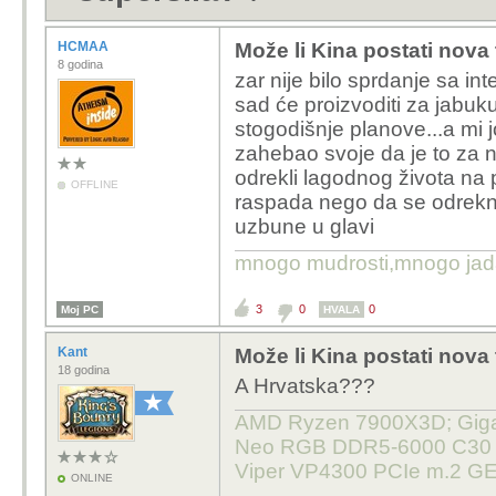
HCMAA
Može li Kina postati nova
8 godina
zar nije bilo sprdanje sa i
sad će proizvoditi za jabuku
stogodišnje planove...a mi jo
zahebao svoje da je to za nev
odrekli lagodnog života na p
OFFLINE
raspada nego da se odreknu.
uzbune u glavi
mnogo mudrosti,mnogo jada..
3
0
0
Moj PC
HVALA
Kant
Može li Kina postati nova
18 godina
A Hrvatska???
AMD Ryzen 7900X3D; Gigab
Neo RGB DDR5-6000 C30 32
Viper VP4300 PCIe m.2 GE
ONLINE