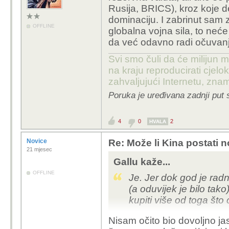
Rusija, BRICS), kroz koje d
dominaciju. I zabrinut sam 
OFFLINE
globalna vojna sila, to neć
da već odavno radi očuvanj
Svi smo čuli da će milijun m
na kraju reproducirati cje
zahvaljujući Internetu, znam
Poruka je uređivana zadnji put 
4
0
2
HVALA
Novice
Re: Može li Kina postati 
21 mjesec
Gallu kaže...
OFFLINE
Je. Jer dok god je radn
(a oduvijek je bilo tak
kupiti više od toga što
Nisam očito bio dovoljno j