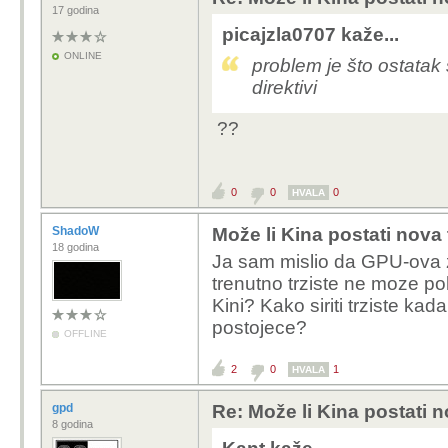
17 godina
picajzla0707 kaže...
ONLINE
problem je što ostatak 
direktivi
??
0
0
0
HVALA
ShadoW
Može li Kina postati nova
18 godina
Ja sam mislio da GPU-ova z
trenutno trziste ne moze po
Kini? Kako siriti trziste ka
postojece?
OFFLINE
2
0
1
HVALA
gpd
Re: Može li Kina postati 
8 godina