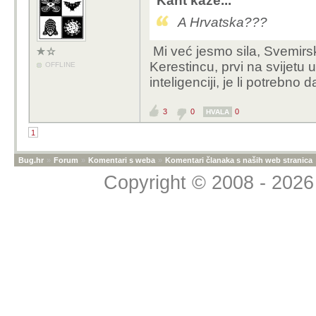
Kant kaže...
A Hrvatska???
Mi već jesmo sila, Svemirsk
Kerestincu, prvi na svijetu u 
OFFLINE
inteligenciji, je li potrebno d
3
0
0
HVALA
1
Bug.hr
»
Forum
»
Komentari s weba
»
Komentari članaka s naših web stranica
Copyright © 2008 - 2026 