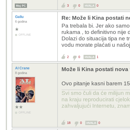
3
0
0
Moj PC
HVALA
Gallu
Re: Može li Kina postati 
6 godina
Pa trebala bi. Jer ako samo
rukama , to definitivno nije 
OFFLINE
Dolazi do situacija tipa ne
vodu morate plaćati u našoj v
2
0
1
HVALA
Al Crane
Može li Kina postati nova
8 godina
Ovo pitanje kasni barem 15 
Svi smo čuli da će milijun m
na kraju reproducirati cje
zahvaljujući Internetu, znam
OFFLINE
18
0
0
HVALA