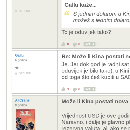
Gallu kaže...
OFFLINE
S jednim dolarom u Kin
možeš s jednim dolar
To je oduvijek tako?
0
0
0
HVALA
Gallu
Re: Može li Kina postati 
6 godina
Je. Jer dok god je radni sat
oduvijek je bilo tako), u Ki
OFFLINE
od toga što ćeš kupiti u SA
3
0
0
HVALA
Al Crane
Može li Kina postati nova
8 godina
Vrijednost USD je ove godin
Naravno, i dalje je glavno
rezervna valuta, ali ako se 