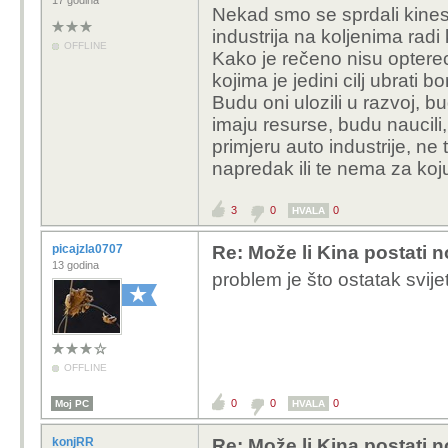
17 godina
Nekad smo se sprdali kines
industrija na koljenima radi 
OFFLINE
Kako je rečeno nisu opterec
kojima je jedini cilj ubrati b
Budu oni ulozili u razvoj, bu
imaju resurse, budu naucili
primjeru auto industrije, ne
napredak ili te nema za koj
3
0
0
HVALA
picajzla0707
Re: Može li Kina postati 
13 godina
problem je što ostatak svijet
OFFLINE
0
0
0
Moj PC
HVALA
konjRR
Re: Može li Kina postati 