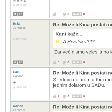
OFFLINE
3
0
0
Moj PC
HVALA
Hrža
Re: Može li Kina postati 
10 mjeseci
Kant kaže...
OFFLINE
A Hrvatska???
Zar već nismo velesila po k
6
0
0
Moj PC
HVALA
Gallu
Re: Može li Kina postati 
6 godina
S jednim dolarom u Kini mo
jednim dolarom u SADu.
OFFLINE
2
0
0
HVALA
Novice
Re: Može li Kina postati 
21 mjesec