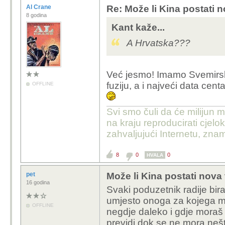
Al Crane
Re: Može li Kina postati 
8 godina
Kant kaže...
A Hrvatska???
Već jesmo! Imamo Svemirsk
fuziju, a i najveći data cent
OFFLINE
Svi smo čuli da će milijun m
na kraju reproducirati cje
zahvaljujući Internetu, znam
8
0
0
HVALA
pet
Može li Kina postati nova
16 godina
Svaki poduzetnik radije bira 
umjesto onoga za kojega mor
OFFLINE
negdje daleko i gdje moraš pl
previdi dok se ne mora nešto