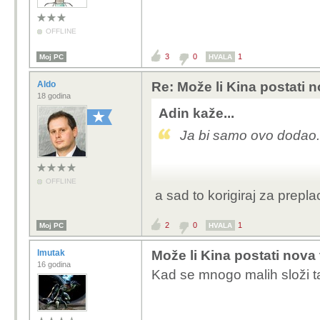
OFFLINE
3
0
1
Moj PC
HVALA
Aldo
Re: Može li Kina postati 
18 godina
Adin kaže...
Ja bi samo ovo dodao.
OFFLINE
a sad to korigiraj za prepl
2
0
1
Moj PC
HVALA
lmutak
Može li Kina postati nova
16 godina
Kad se mnogo malih složi ta