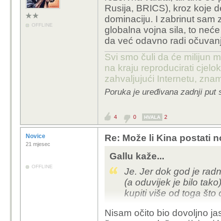
Rusija, BRICS), kroz koje d
dominaciju. I zabrinut sam 
OFFLINE
globalna vojna sila, to neć
da već odavno radi očuvanj
Svi smo čuli da će milijun m
na kraju reproducirati cje
zahvaljujući Internetu, znam
Poruka je uređivana zadnji put 
4
0
2
HVALA
Novice
Re: Može li Kina postati 
21 mjesec
Gallu kaže...
OFFLINE
Je. Jer dok god je radn
(a oduvijek je bilo tak
kupiti više od toga što
Nisam očito bio dovoljno j