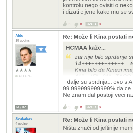
kontrolu nego ovisiti o ne
i dizati cijene kako mu se sv
3
0
0
HVALA
Aldo
Re: Može li Kina postati 
18 godina
HCMAA kaže...
zar nije bilo sprdanje s
14+++++++++++++....a s
Kina bilo da Kinezi ima
41"....45"...91"...TACO
OFFLINE
i dalje su sprdnja... ovo s
nevirovati...u ime bolji
99.999999999999% da ce pro
života na poziv partije
Ne znam dal postoji veci raz
nego da se odreknu...l
uzbune u glavi
3
0
0
Moj PC
HVALA
Svakakav
Re: Može li Kina postati 
4 godine
Ništa znači od jeftinije mem