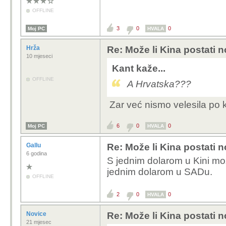
OFFLINE
3
0
0
Moj PC
HVALA
Hrža
Re: Može li Kina postati 
10 mjeseci
Kant kaže...
OFFLINE
A Hrvatska???
Zar već nismo velesila po k
6
0
0
Moj PC
HVALA
Gallu
Re: Može li Kina postati 
6 godina
S jednim dolarom u Kini mo
jednim dolarom u SADu.
OFFLINE
2
0
0
HVALA
Novice
Re: Može li Kina postati 
21 mjesec