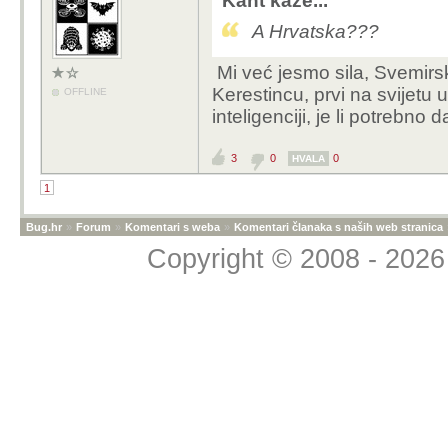
Kant kaže...
A Hrvatska???
Mi već jesmo sila, Svemirsk
Kerestincu, prvi na svijetu u 
OFFLINE
inteligenciji, je li potrebno d
3
0
0
HVALA
1
Bug.hr
»
Forum
»
Komentari s weba
»
Komentari članaka s naših web stranica
Copyright © 2008 - 2026 