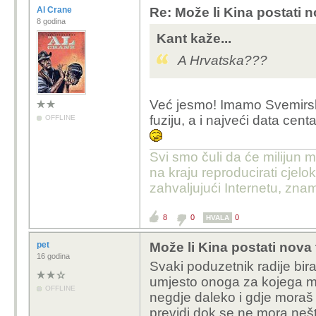
Al Crane
Re: Može li Kina postati 
8 godina
Kant kaže...
A Hrvatska???
Već jesmo! Imamo Svemirsk
fuziju, a i najveći data cent
OFFLINE
Svi smo čuli da će milijun m
na kraju reproducirati cje
zahvaljujući Internetu, znam
8
0
0
HVALA
pet
Može li Kina postati nova
16 godina
Svaki poduzetnik radije bira 
umjesto onoga za kojega mor
OFFLINE
negdje daleko i gdje moraš pl
previdi dok se ne mora nešto