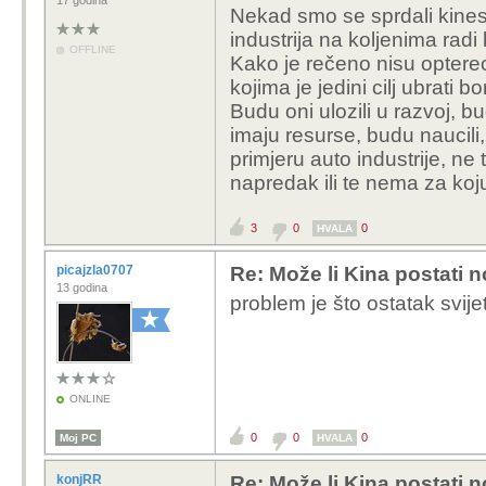
17 godina
Nekad smo se sprdali kines
industrija na koljenima radi 
OFFLINE
Kako je rečeno nisu opterec
kojima je jedini cilj ubrati b
Budu oni ulozili u razvoj, bu
imaju resurse, budu naucili
primjeru auto industrije, ne
napredak ili te nema za koj
3
0
0
HVALA
picajzla0707
Re: Može li Kina postati 
13 godina
problem je što ostatak svijet
ONLINE
0
0
0
Moj PC
HVALA
konjRR
Re: Može li Kina postati 