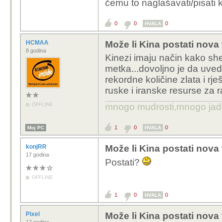
čemu to naglašavati/pisati
0
0
0
HVALA
HCMAA
Može li Kina postati nova
8 godina
Kinezi imaju način kako sh
metka...dovoljno je da uved
rekordne količine zlata i rj
ruske i iranske resurse za r
OFFLINE
mnogo mudrosti,mnogo jada..
1
0
0
Moj PC
HVALA
konjRR
Može li Kina postati nova
17 godina
Postati?
OFFLINE
1
0
0
HVALA
Pixel
Može li Kina postati nova