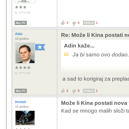
OFFLINE
3
0
1
Moj PC
HVALA
Aldo
Re: Može li Kina postati 
18 godina
Adin kaže...
Ja bi samo ovo dodao.
OFFLINE
a sad to korigiraj za prepl
2
0
1
Moj PC
HVALA
lmutak
Može li Kina postati nova
16 godina
Kad se mnogo malih složi ta