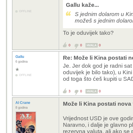
Gallu kaže...
OFFLINE
S jednim dolarom u Kin
možeš s jednim dolar
To je oduvijek tako?
0
0
0
HVALA
Gallu
Re: Može li Kina postati 
6 godina
Je. Jer dok god je radni sat
oduvijek je bilo tako), u Ki
OFFLINE
od toga što ćeš kupiti u SA
3
0
0
HVALA
Al Crane
Može li Kina postati nova
8 godina
Vrijednost USD je ove godin
Naravno, i dalje je glavno
rezervna valuta, ali ako se 