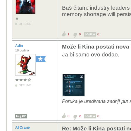
Baš čitam; industry leaders 
memory shortage will persis
OFFLINE
1
0
0
HVALA
Adin
Može li Kina postati nova
18 godina
Ja bi samo ovo dodao.
OFFLINE
Poruka je uređivana zadnji put s
0
2
0
Moj PC
HVALA
Al Crane
Re: Može li Kina postati 