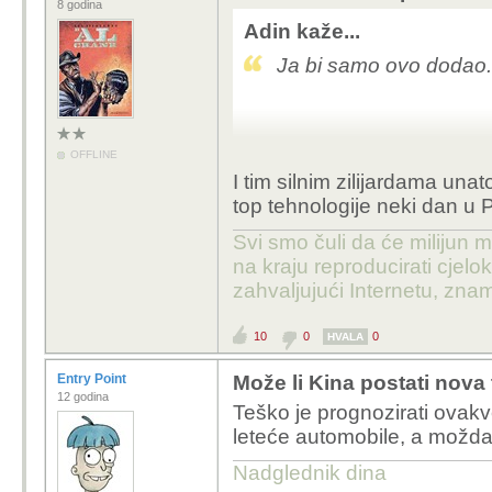
8 godina
Adin kaže...
Ja bi samo ovo dodao.
OFFLINE
I tim silnim zilijardama un
top tehnologije neki dan u 
Svi smo čuli da će milijun m
na kraju reproducirati cje
zahvaljujući Internetu, znam
10
0
0
HVALA
Entry Point
Može li Kina postati nova
12 godina
Teško je prognozirati ovak
leteće automobile, a možda 
Nadglednik dina