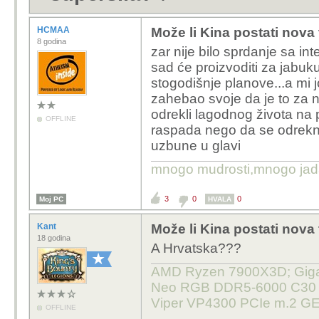
HCMAA
Može li Kina postati nova
8 godina
zar nije bilo sprdanje sa i
sad će proizvoditi za jabuku
stogodišnje planove...a mi jo
zahebao svoje da je to za nev
odrekli lagodnog života na p
OFFLINE
raspada nego da se odreknu.
uzbune u glavi
mnogo mudrosti,mnogo jada..
3
0
0
Moj PC
HVALA
Kant
Može li Kina postati nova
18 godina
A Hrvatska???
AMD Ryzen 7900X3D; Gigab
Neo RGB DDR5-6000 C30 32
Viper VP4300 PCIe m.2 GE
OFFLINE