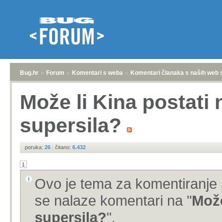
Bug.hr
»
Forum
»
Komentari s weba
»
Komentari članaka s naših web 
Može li Kina postati
supersila?
poruka:
26
|
čitano:
6.432
1
Ovo je tema za komentiranje 
se nalaze komentari na "
Može
supersila?
".