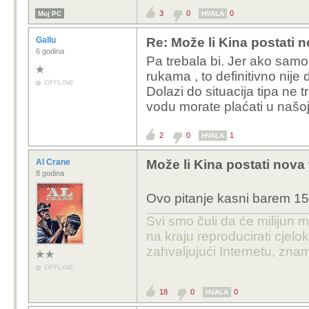
3
0
0
Moj PC
HVALA
Gallu
Re: Može li Kina postati 
6 godina
Pa trebala bi. Jer ako samo
rukama , to definitivno nije 
OFFLINE
Dolazi do situacija tipa ne
vodu morate plaćati u našoj v
2
0
1
HVALA
Al Crane
Može li Kina postati nova
8 godina
Ovo pitanje kasni barem 15 
Svi smo čuli da će milijun m
na kraju reproducirati cje
zahvaljujući Internetu, znam
OFFLINE
18
0
0
HVALA