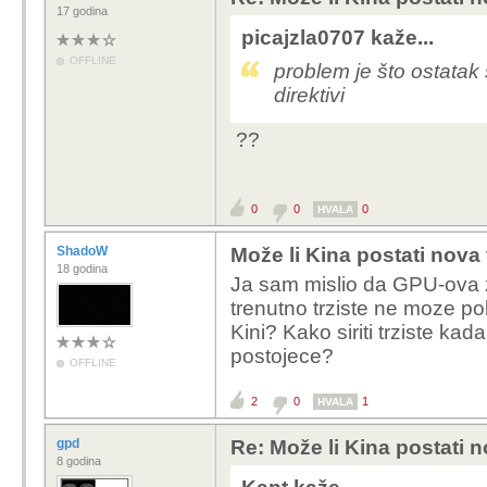
17 godina
picajzla0707 kaže...
OFFLINE
problem je što ostatak 
direktivi
??
0
0
0
HVALA
ShadoW
Može li Kina postati nova
18 godina
Ja sam mislio da GPU-ova z
trenutno trziste ne moze po
Kini? Kako siriti trziste ka
postojece?
OFFLINE
2
0
1
HVALA
gpd
Re: Može li Kina postati 
8 godina