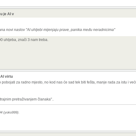
u je AI v
ana novi naslov "AI uhljebi mijenjaju prave, panika među neradnicima"
 uhljeba, znači 3 nam treba.
AI virtu
pobojati za radno mjesto, no kod nas će sad tek biti fešta, manje rada za istu i veću
trajnim pretraživanjem članaka"..
:04 (yoko999).