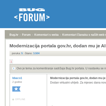
Bug.hr
»
Forum
»
Komentari s weba
»
Komentari članaka s naših web 
Modernizacija portala gov.hr, dodan mu je AI 
poruka:
5
|
čitano:
3.504
1
Ovo je tema za komentiranje sadržaja Bug.hr portala. U nastavku se n
bbaco1
Modernizacija portala gov.hr, dodan mu je 
2 godine
Dodan virtualni uhljeb. Za mjesec dana nov
OFFLINE