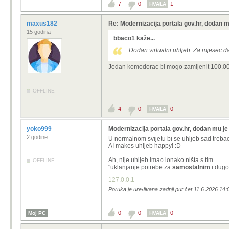
7
0
1
HVALA
maxus182
Re: Modernizacija portala gov.hr, dodan m
15 godina
bbaco1 kaže...
Dodan virtualni uhljeb. Za mjesec d
Jedan komodorac bi mogo zamijenit 100.000
OFFLINE
4
0
0
HVALA
yoko999
Modernizacija portala gov.hr, dodan mu je 
2 godine
U normalnom svijetu bi se uhljeb sad trebao 
AI makes uhljeb happy! :D
Ah, nije uhljeb imao ionako ništa s tim..
OFFLINE
"
uklanjanje potrebe za
samostalnim
i dugo
127.0.0.1
Poruka je uređivana zadnji put čet 11.6.2026 14
0
0
0
Moj PC
HVALA