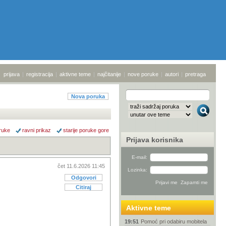
prijava
|
registracija
|
aktivne teme
|
najčitanije
|
nove poruke
|
autori
|
pretraga
Nova poruka
ruke
ravni prikaz
starije poruke gore
Prijava korisnika
E-mail:
čet 11.6.2026 11:45
Lozinka:
Odgovori
Citiraj
Aktivne teme
19:51
Pomoć pri odabiru mobitela