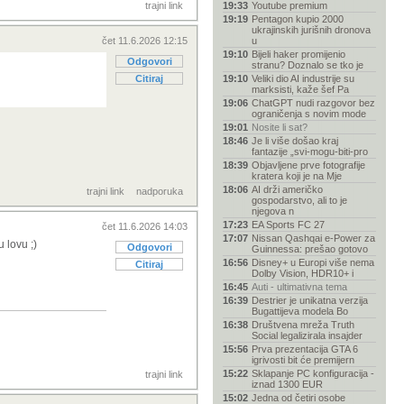
trajni link
19:33
Youtube premium
19:19
Pentagon kupio 2000
ukrajinskih jurišnih dronova
čet 11.6.2026 12:15
u
19:10
Bijeli haker promijenio
Odgovori
stranu? Doznalo se tko je
Citiraj
19:10
Veliki dio AI industrije su
marksisti, kaže šef Pa
19:06
ChatGPT nudi razgovor bez
ograničenja s novim mode
19:01
Nosite li sat?
18:46
Je li više došao kraj
fantazije „svi-mogu-biti-pro
18:39
Objavljene prve fotografije
kratera koji je na Mje
18:06
AI drži američko
trajni link
nadporuka
gospodarstvo, ali to je
njegova n
17:23
EA Sports FC 27
čet 11.6.2026 14:03
17:07
Nissan Qashqai e-Power za
 lovu ;)
Odgovori
Guinnessa: prešao gotovo
16:56
Disney+ u Europi više nema
Citiraj
Dolby Vision, HDR10+ i
16:45
Auti - ultimativna tema
16:39
Destrier je unikatna verzija
Bugattijeva modela Bo
16:38
Društvena mreža Truth
Social legalizirala insajder
15:56
Prva prezentacija GTA 6
igrivosti bit će premijern
15:22
Sklapanje PC konfiguracija -
trajni link
iznad 1300 EUR
15:02
Jedna od četiri osobe