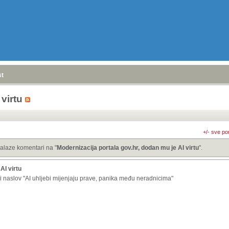
stranica
»
virtu
+/- sve po
alaze komentari na "
Modernizacija portala gov.hr, dodan mu je AI virtu
".
AI virtu
i naslov "AI uhljebi mijenjaju prave, panika među neradnicima"