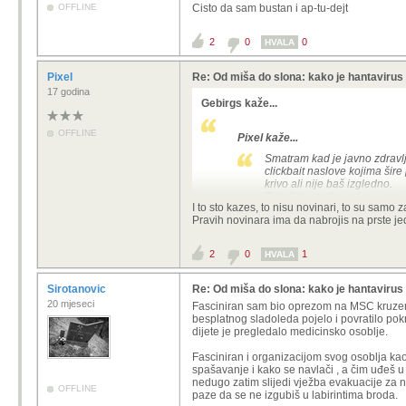
OFFLINE
Cisto da sam bustan i ap-tu-dejt
2
0
0
HVALA
Pixel
Re: Od miša do slona: kako je hantavirus
17 godina
Gebirgs kaže...
OFFLINE
Pixel kaže...
Smatram kad je javno zdravlje
clickbait naslove kojima šire
krivo ali nije baš izgledno.
Tebalo bi sankcionirati i nov
I to sto kazes, to nisu novinari, to su samo 
panike posredno djeluju i na p
Pravih novinara ima da nabrojis na prste j
primorani djelovati kad još n
pretjerivalo oko nekih mjera 
paniku.
2
0
1
HVALA
Sirotanovic
Re: Od miša do slona: kako je hantavirus
Smatram da bi naziv "novinar" i "novi
20 mjeseci
Fasciniran sam bio oprezom na MSC kruzeru Si
besplatnog sladoleda pojelo i povratilo po
S obzirom na ono sto se plasira naro
dijete je pregledalo medicinsko osoblje.
Jednostavno 95% portala i novina m
Fasciniran i organizacijom svog osoblja ka
da siri odredjene vijesti, ili mozda b
spašavanje i kako se navlači , a čim uđeš u
nedugo zatim slijedi vježba evakuacije za 
OFFLINE
I tu nema hejta. Samo kume, ti si tu 
paze da se ne izgubiš u labirintima broda.
Zaradjujes koru kruha s sedam kora, 