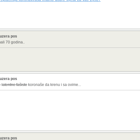
ruzera pos
ali 70 godina..
ruzera pos
e
latentne fašiste
koronaše da krenu i sa ovime...
ruzera pos