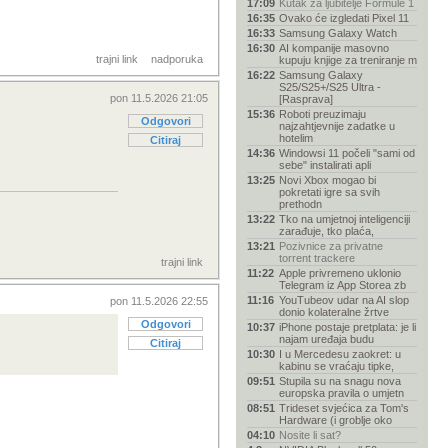
17:09
Kutak za ljubitelje Formule 1
16:35
Ovako će izgledati Pixel 11
16:33
Samsung Galaxy Watch
16:30
AI kompanije masovno
trajni link
nadporuka
kupuju knjige za treniranje m
16:22
Samsung Galaxy
S25/S25+/S25 Ultra -
pon 11.5.2026 21:05
[Rasprava]
15:36
Roboti preuzimaju
Odgovori
najzahtjevnije zadatke u
hotelim
Citiraj
14:36
Windowsi 11 počeli "sami od
sebe" instalirati apli
13:25
Novi Xbox mogao bi
pokretati igre sa svih
prethodn
13:22
Tko na umjetnoj inteligenciji
zarađuje, tko plaća,
13:21
Pozivnice za privatne
torrent trackere
trajni link
11:22
Apple privremeno uklonio
Telegram iz App Storea zb
11:16
YouTubeov udar na AI slop
pon 11.5.2026 22:55
donio kolateralne žrtve
Odgovori
10:37
iPhone postaje pretplata: je li
najam uređaja budu
Citiraj
10:30
I u Mercedesu zaokret: u
kabinu se vraćaju tipke,
09:51
Stupila su na snagu nova
europska pravila o umjetn
08:51
Trideset svjećica za Tom's
Hardware (i groblje oko
04:10
Nosite li sat?