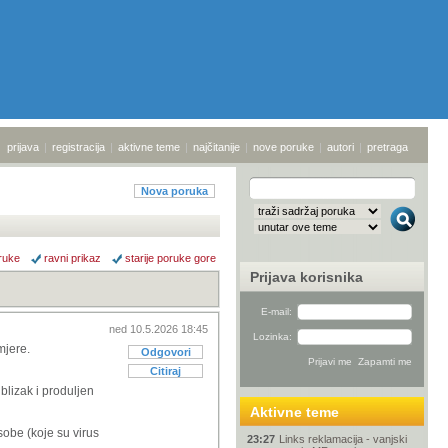
prijava
|
registracija
|
aktivne teme
|
najčitanije
|
nove poruke
|
autori
|
pretraga
Nova poruka
ruke
ravni prikaz
starije poruke gore
Prijava korisnika
E-mail:
ned 10.5.2026 18:45
Lozinka:
mjere.
Odgovori
Citiraj
blizak i produljen
Aktivne teme
sobe (koje su virus
23:27
Links reklamacija - vanjski