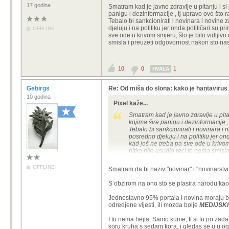
17 godina
Smatram kad je javno zdravlje u pitanju i sl
panigu i dezinformacije , tj upravo ovo što r
Tebalo bi sankcionirati i novinara i novine
djeluju i na politiku jer onda političari su 
OFFLINE
sve ode u krivom smjeru, što je bilo vidljiv
smisla i preuzeti odgovornost nakon sto naslo
10
0
1
HVALA
Gebirgs
Re: Od miša do slona: kako je hantavirus
10 godina
Pixel kaže...
Smatram kad je javno zdravlje u pitan
kojima šire panigu i dezinformacije ,
Tebalo bi sankcionirati i novinara i
posredno djeluju i na politiku jer on
kad još ne treba pa sve ode u krivom 
nitko nije usudio reci to nema smisla
OFFLINE
Smatram da bi naziv "novinar" i "novinarstvo"
S obzirom na ono sto se plasira narodu kao 
Jednostavno 95% portala i novina moraju b
odredjene vijesti, ili mozda bolje
MEDIJSKI
I tu nema hejta. Samo kume, ti si tu po zada
koru kruha s sedam kora, i gledas se u u ogl