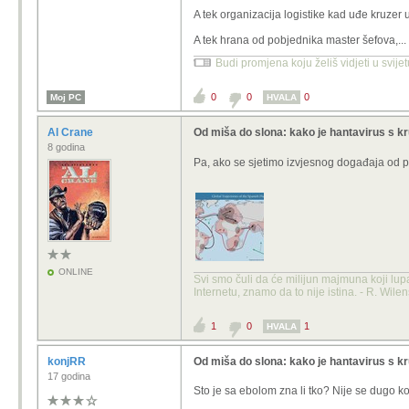
A tek organizacija logistike kad uđe kruzer 
Onda budi toliko kulturan pa se nazo
A tek hrana od pobjednika master šefova,...
Budi promjena koju želiš vidjeti u svije
0
0
0
Moj PC
HVALA
Al Crane
Od miša do slona: kako je hantavirus s k
8 godina
Pa, ako se sjetimo izvjesnog događaja od p
ONLINE
Svi smo čuli da će milijun majmuna koji lup
Internetu, znamo da to nije istina. - R. Wile
1
0
1
HVALA
konjRR
Od miša do slona: kako je hantavirus s k
17 godina
Sto je sa ebolom zna li tko? Nije se dugo ko