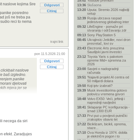
15:02
Youtube premium
it naslove kojima šire
Odgovori
13:36
Slušaona
13:20
Uputa: Stremio 2026 najbolji
Citiraj
m panike posredno
setup
kad još ne treba pa
12:39
Rusija ubrzava raspad
 usudio reci to nema
jedinstvenog globalnog inter
09:32
LifeEngine - pomaže pri
stvaranju i održavanju zdr
09:13
Sony PlayStation 5
08:45
Ukrajinski Jetkiller, novi dron
trajni link
presretač, lovi sv
23:43
Electronic Arts preuzima
Saudijski javni investici
pon 11.5.2026 21:00
23:12
Toyota Yaris s paketom
opreme Mid+ spremna za
Odgovori
2026
Citiraj
23:00
Savjeti o nadogradnji
 clickbait naslove
računala
ije baš izgledno.
19:51
'Najaviti projekt AI centra od
širenjem panike
50 milijardi dolara
imorani djelovati
19:50
Koji iptv izabrati?
ekih mjera jer se
19:39
Musk investitorima gotovo
polovicu vremena govori
18:48
Volvo EX50: Veći, jeftiniji i
napredniji nasljedni
18:41
Sklapanje PC konfiguracija -
iznad 1300 EUR
17:33
Prvi put u povijesti putnički
zrakoplov obavio let
i necega da siri
17:22
Biciklizam, bicikli, oprema,
staze...
17:10
Ova Honda iz 1974. dobila
en efekt. Zaradjujes
je električni pogon i to