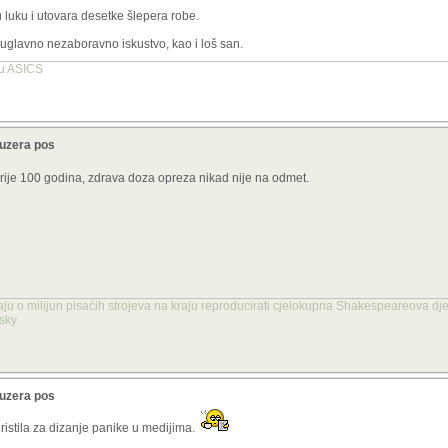
u luku i utovara desetke šlepera robe.
vi ispravnim imenom i kraj price,
 uglavno nezaboravno iskustvo, kao i loš san.
tu ASICS
ruzera pos
rije 100 godina, zdrava doza opreza nikad nije na odmet.
aju o milijun pisaćih strojeva na kraju reproducirati cjelokupna Shakespeareova dje
nsky
ruzera pos
ristila za dizanje panike u medijima.