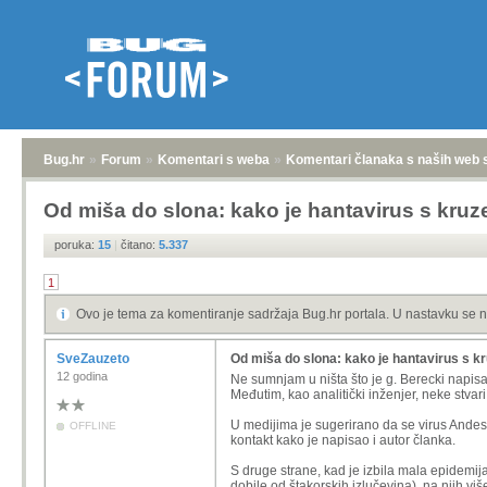
Bug.hr
»
Forum
»
Komentari s weba
»
Komentari članaka s naših web 
Od miša do slona: kako je hantavirus s kruz
poruka:
15
|
čitano:
5.337
1
Ovo je tema za komentiranje sadržaja Bug.hr portala. U nastavku se n
SveZauzeto
Od miša do slona: kako je hantavirus s k
12 godina
Ne sumnjam u ništa što je g. Berecki napis
Međutim, kao analitički inženjer, neke stvar
U medijima je sugerirano da se virus Andes p
OFFLINE
kontakt kako je napisao i autor članka.
S druge strane, kad je izbila mala epidemija
dobile od štakorskih izlučevina), na njih viš