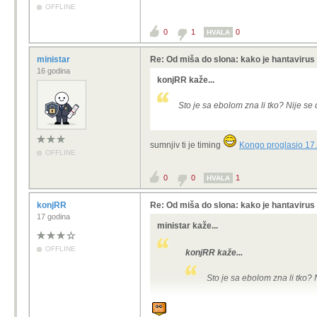
OFFLINE
0
1
0
HVALA
ministar
Re: Od miša do slona: kako je hantavirus
16 godina
konjRR kaže...
Sto je sa ebolom zna li tko? Nije se
sumnjiv ti je timing
Kongo proglasio 17. 
OFFLINE
0
0
1
HVALA
konjRR
Re: Od miša do slona: kako je hantavirus
17 godina
ministar kaže...
OFFLINE
konjRR kaže...
Sto je sa ebolom zna li tko? 