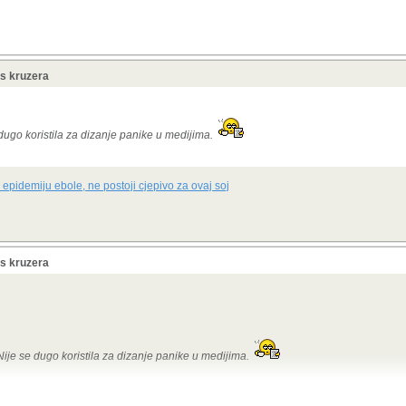
 s kruzera
 dugo koristila za dizanje panike u medijima.
epidemiju ebole, ne postoji cjepivo za ovaj soj
 s kruzera
Nije se dugo koristila za dizanje panike u medijima.