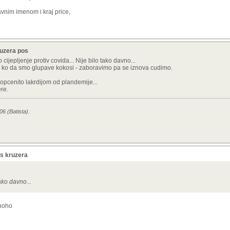
avnim imenom i kraj price,
ruzera pos
jepljenje protiv covida... Nije bilo tako davno...
hitu ko da smo glupave kokosi - zaboravimo pa se iznova cudimo.
 opcenito lakrdijom od plandemije...
re.
06 (Batista).
 s kruzera
tako davno...
ohoho