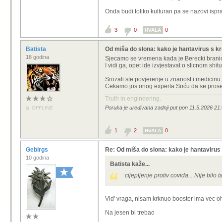
Onda budi toliko kulturan pa se nazovi ispr
3
0
0
HVALA
Batista
Od miša do slona: kako je hantavirus s k
18 godina
Sjecamo se vremena kada je Berecki branio ci
I vidi ga, opet ide izvjestavat o slicnom s
Srozali ste povjerenje u znanost i medicinu
Cekamo jos onog experta Sriću da se prose
Truth in engineering.
Poruka je uređivana zadnji put pon 11.5.2026 21:
OFFLINE
1
2
0
HVALA
Gebirgs
Re: Od miša do slona: kako je hantavirus
10 godina
Batista kaže...
cijepljenje protiv covida... Nije bilo 
Vid' vraga, nisam krknuo booster ima vec 
Na jesen bi trebao