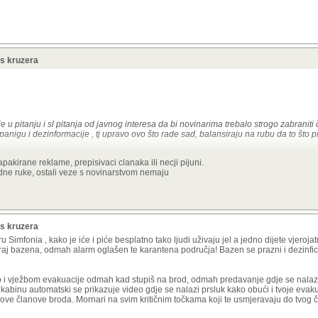
 s kruzera
 u pitanju i sl pitanja od javnog interesa da bi novinarima trebalo strogo zabraniti 
 panigu i dezinformacije , tj upravo ovo što rade sad, balansiraju na rubu da to što p
inara i novine za širenje panike jer time mogu prouzročiti popriličnu štetu svima. A
zapakirane reklame, prepisivaci clanaka ili necji pijuni.
olitiku jer onda političari su primorani donesti odluke kako ne bi izgubili na popular
edne ruke, ostali veze s novinarstvom nemaju
e treba pa sve ode u krivom smjeru, što je bilo vidljivo i kod epidemije covida kad 
jer se nitko nije usudio reci to nema smisla i preuzeti odgovornost nakon sto naslovi 
 s kruzera
narstvo" nesto sto treba ici pod reviziju.
mfonia , kako je iće i piće besplatno tako ljudi uživaju jel a jedno dijete vjeroja
kraj bazena, odmah alarm oglašen te karantena područja! Bazen se prazni i dezinfic
du kao "vijest", zurnalizam, to vise pas s maslom ne bi pojeo.
oraju biti nazvani
PROPAGANDIST
, koji se bavi PROPAGANDIZMOM. Placen on n
o i vježbom evakuacije odmah kad stupiš na brod, odmah predavanje gdje se nalazi
olje
MEDIJSKI LOBIST
 kabinu automatski se prikazuje video gdje se nalazi prsluk kako obući i tvoje evaku
nove članove broda. Mornari na svim kritičnim točkama koji te usmjeravaju do tvog 
po zadatku, pises neke stvari smisljeno da nekog dignes ili da ga ubijes, da polucis
i gledas se u u ogledalu znajuci da radis sto radis.