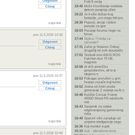
Odgovori
Fold 8 serija
19:45
Može li korištenje mobitela
Citiraj
tijekom punjenja oštet
19:22
Je li više došao kraj
fantazije „svi-mogu-biti-pro
18:30
Popusti, akcije i dobre
trajni link
ponude za igre
18:03
Pucanje foruma i login na
forum
pon 11.5.2026 10:36
17:44
Stolica / Fotelja za
Odgovori
računalo?
17:31
Zašto je Nolanov Odisej
Citiraj
drugačiji od svih dosadašn
17:01
Testirali smo ASUS ROG
Falchion Ace 75 HE,
magnets
trajni link
16:58
AI drži američko
gospodarstvo, ali to je
njegova n
pon 11.5.2026 10:37
16:53
Policajac prerušen u grm
hvatao vozače koji korist
Odgovori
16:52
Jedna od četiri osobe
Citiraj
generacije Z oslanja na AI n
16:48
Kućište Corsair Frame
4000D Wood RS oduševilo
nas
16:43
Savjetnik za odabir
odgovarajućeg gamerskog
miša
16:40
SpaceX više zarađuje od
trajni link
umjetne inteligencije nego
16:36
Koji monitor kupiti
15:33
Auti - ultimativna tema
pon 11.5.2026 10:48