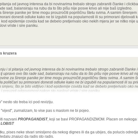
 pitanja od javnog interesa da bi novinarima trebalo strogo zabraniti članke i clickba
ade sad, balansiraju na rubu da to što pišu nije posve krivo ali nije baš izgledno.
 za širenje panike jer time mogu prouzročiti popriličnu štetu svima. A samim širenje
primorani donesti odluke kako ne bi izgubili na popularnosti ili su primorani djelovati 
o i kod epidemije covida kad se debelo pretjerivalo oko nekih mjera jer se nitko nije
vi vriste i sire paniku.
 s kruzera
ju i sl pitanja od javnog interesa da bi novinarima trebalo strogo zabraniti članke i
 tj upravo ovo što rade sad, balansiraju na rubu da to što pišu nije posve krivo ali n
 novine za širenje panike jer time mogu prouzročiti popriličnu štetu svima. A samim 
da političari su primorani donesti odluke kako ne bi izgubili na popularnosti ili su pr
smjeru, što je bilo vidljivo i kod epidemije covida kad se debelo pretjerivalo oko n
 i preuzeti odgovornost nakon sto naslovi vriste i sire paniku.
 nesto sto treba ici pod reviziju.
"vijest", zurnalizam, to vise pas s maslom ne bi pojeo.
iti nazvani
PROPAGANDIST
, koji se bavi PROPAGANDIZMOM. Placen on nekoga il
 LOBIST
tku, pises neke stvari smisljeno da nekog dignes ili da ga ubijes, da polucis odredj
edalu znajuci da radis sto radis.