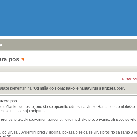
stranica
»
era pos
+/- sve po
alaze komentari na "
Od miša do slona: kako je hantavirus s kruzera pos
".
ruzera pos
ao u članku, odnosno, ono što se općenito odnosi na viruse Hanta i epidemiološke 
i mi se ne uklapaju potpuno.
renosi praktički spavanjem zajedno. To je medijsko pretjerivanje, ali ističe se vrlo 
 tog virusa u Argentini pred 7 godina, pokazalo se da se virus proširio sa samo 3 o
e od 30!