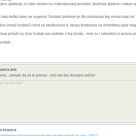
voljno sjedenje za istim stolom na rođendanskoj proslavi, druženje tijekom i nakon s
 tako teško kako se sugerira. Dodatni problem je što inkubacija tog virusa traje od
us (manji krstareći brod za ekskluzivna tj. skupa krstarenja na Antarktiku) prije ne
žava počele su brzo hvatati sve putnike s tog broda - neki su i odvođeni iz aviona pri
vijati...
ruzera pos
mima...zamalo da se to ponovi...miš nije bio dovoljno pečen
, to više boli.
 s kruzera
ti-epidemija-koronavirusa-imamo-dobre-vijesti-za-vas-14927