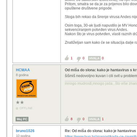
Pritom, smatra se da je za prijenos bilo do
opuštene društvene prigode.
Stoga bih rekao da širenje virusa Andes nije
Osim toga, 30-ak ljudi napustilo je MV Hondi
sekvenciranjem potvrđen virus Andes.
Nakon što je virus potvrđen, vlasti raznih dr
Znatiželjan sam kako će se situacija dalje raz
1
0
0
HVALA
HCMAA
Od miša do slona: kako je hantavirus s k
8 godina
šišmiš nedovoljno kuvan i cili svit u proble
mnogo mudrosti,mnogo jada...što više znanja
OFFLINE
8
0
1
Moj PC
HVALA
bruno1026
Re: Od miša do slona: kako je hantavirus
10 godina
https://www.bug.hr/znanost/kada-ce-zavrsi