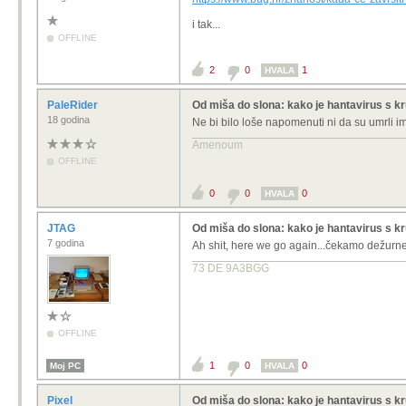
i tak...
OFFLINE
2
0
1
HVALA
PaleRider
Od miša do slona: kako je hantavirus s k
18 godina
Ne bi bilo loše napomenuti ni da su umrli im
Amenoum
OFFLINE
0
0
0
HVALA
JTAG
Od miša do slona: kako je hantavirus s k
7 godina
Ah shit, here we go again...čekamo dežurn
73 DE 9A3BGG
OFFLINE
1
0
0
Moj PC
HVALA
Pixel
Od miša do slona: kako je hantavirus s k