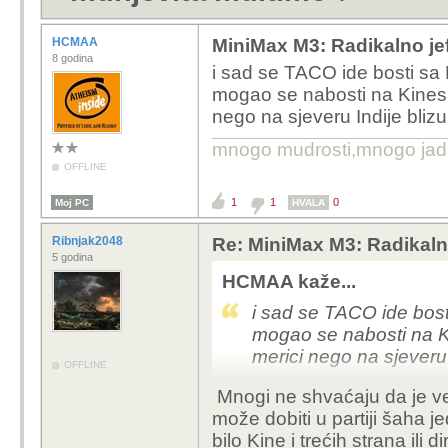
HCMAA
MiniMax M3: Radikalno jef
8 godina
i sad se TACO ide bosti sa 
mogao se nabosti na Kineske
nego na sjeveru Indije bliz
mnogo mudrosti,mnogo jada..
OFFLINE
1
1
0
Moj PC
HVALA
Ribnjak2048
Re: MiniMax M3: Radikalno
5 godina
HCMAA kaže...
i sad se TACO ide bost
mogao se nabosti na Ki
merici nego na sjeveru 
OFFLINE
Mnogi ne shvaćaju da je ve
može dobiti u partiji šaha 
bilo Kine i trećih strana ili 