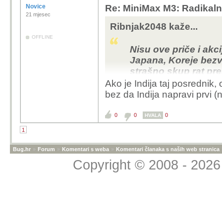
Novice
Re: MiniMax M3: Radikalno
21 mjesec
Ribnjak2048 kaže...
OFFLINE
Nisu ove priče i akc
Japana, Koreje bezv
strašno skup rat pre
to da Kina neće nap
Ako je Indija taj posrednik
bez da Indija napravi prvi (
0
0
0
HVALA
1
Bug.hr
»
Forum
»
Komentari s weba
»
Komentari članaka s naših web stranica
Copyright © 2008 - 2026 