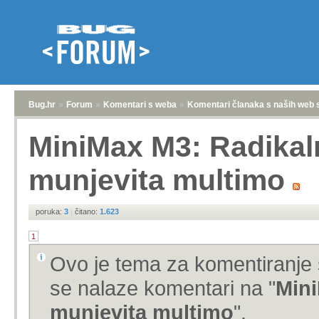
Bug.hr
»
Forum
»
Komentari s weba
»
Komentari članaka s naših web 
MiniMax M3: Radikalno
munjevita multimo
poruka:
3
|
čitano:
1.623
1
Ovo je tema za komentiranje 
se nalaze komentari na "
Mini
munjevita multimo
".