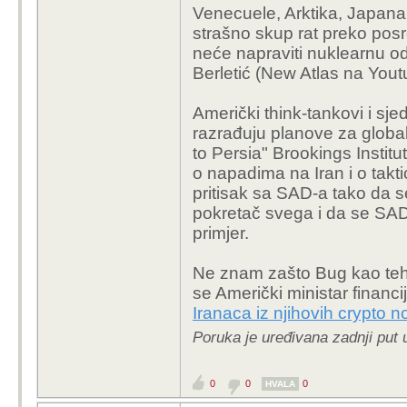
Venecuele, Arktika, Japana
strašno skup rat preko posre
neće napraviti nuklearnu od
Berletić (New Atlas na You
Američki think-tankovi i sje
razrađuju planove za globa
to Persia" Brookings Institut
o napadima na Iran i o tak
pritisak sa SAD-a tako da se
pokretač svega i da se SAD
primjer.
Ne znam zašto Bug kao tehno
se Američki ministar financi
Iranaca iz njihovih crypto 
Poruka je uređivana zadnji put 
0
0
0
HVALA