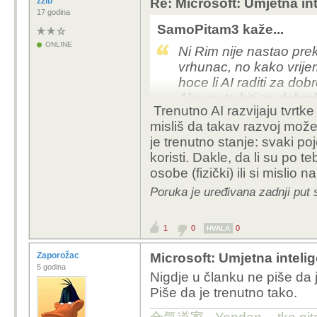
zzib
Re: Microsoft: Umjetna inte
17 godina
SamoPitam3 kaže...
ONLINE
Ni Rim nije nastao prek
vrhunac, no kako vrijem
hoce li AI raditi za dob
Ako ce to biti za dobr
Trenutno AI razvijaju tvrtk
slijedecih generacija ni
misliš da takav razvoj može
je trenutno stanje: svaki poj
koristi. Dakle, da li su po t
osobe (fizički) ili si mislio 
Poruka je uređivana zadnji put 
1
0
0
HVALA
Zaporožac
Microsoft: Umjetna intelige
5 godina
Nigdje u članku ne piše da 
Piše da je trenutno tako.