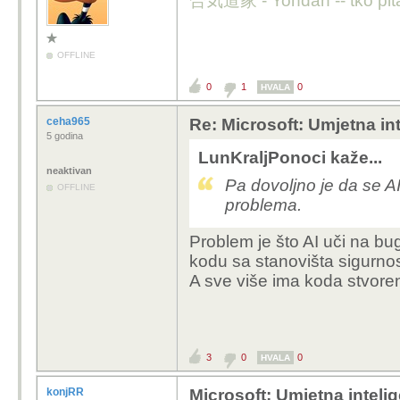
合気道家 - Yondan -- tko pita n
OFFLINE
0
1
0
HVALA
ceha965
Re: Microsoft: Umjetna inte
5 godina
LunKraljPonoci kaže...
neaktivan
Pa dovoljno je da se A
OFFLINE
problema.
Problem je što AI uči na b
kodu sa stanovišta sigurnos
A sve više ima koda stvore
3
0
0
HVALA
konjRR
Microsoft: Umjetna intelige