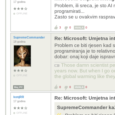
17 godina
Problem, ili sreca, je sto AI
programirati...
OFFLINE
Zasto se u ovakvim raspra
3
0
0
HVALA
SupremeCommander
Re: Microsoft: Umjetna inte
18 godina
Problem ce biti rjesen kad s
programiranja je to relativno
dobar: onaj koji daje ispravn
Those damn scientist pe
years now. But when I go ou
the global warming like th
OFFLINE
0
0
0
Moj PC
HVALA
konjRR
Re: Microsoft: Umjetna inte
17 godina
SupremeCommander kaž
OFFLINE