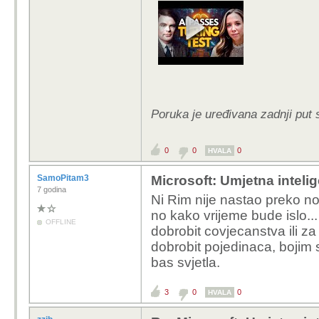
Poruka je uređivana zadnji put 
0
0
0
HVALA
SamoPitam3
Microsoft: Umjetna intelige
7 godina
Ni Rim nije nastao preko no
no kako vrijeme bude islo... 
OFFLINE
dobrobit covjecanstva ili za
dobrobit pojedinaca, bojim 
bas svjetla.
3
0
0
HVALA