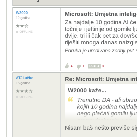
W2000
Microsoft: Umjetna intelige
12 godina
Za najdalje 10 godina AI će
točnije i jeftinije od gomile
OFFLINE
dvije, tri ili čak pet za dov
riješiti mnoga danas naizgl
Poruka je uređivana zadnji put
4
1
0
HVALA
ATJLučko
Re: Microsoft: Umjetna inte
15 godina
W2000 kaže...
OFFLINE
Trenutno DA - ali ubrzo
kojih 10 godina najdalje 
nego plaćati gomilu lj
preneučinkovita + pauz
ograničeno radno vrije
Nisam baš nešto previše s
od kuće mora im se i t