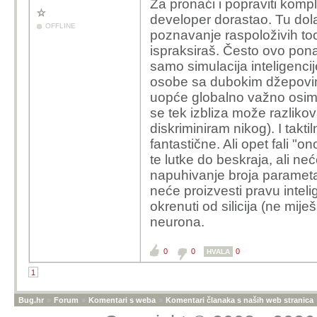
Za pronaći i popraviti komp
developer dorastao. Tu dola
OFFLINE
poznavanje raspoloživih to
ispraksiraš. Često ovo ponav
samo simulacija inteligencij
osobe sa dubokim džepovim
uopće globalno važno osim k
se tek izbliza može razlikov
diskriminiram nikog). I tak
fantastične. Ali opet fali "o
te lutke do beskraja, ali ne
napuhivanje broja parametar
neće proizvesti pravu inteli
okrenuti od silicija (ne mije
neurona.
0
0
0
HVALA
1
Bug.hr
»
Forum
»
Komentari s weba
»
Komentari članaka s naših web stranica