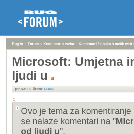
Bug.hr
»
Forum
»
Komentari s weba
»
Komentari članaka s naših web 
Microsoft: Umjetna in
ljudi u
poruka:
13
|
čitano:
13.543
1
Ovo je tema za komentiranje 
se nalaze komentari na "
Micr
od ljudi u
".