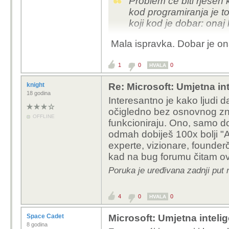
Problem ce biti rjesen 
kod programiranja je to
koji kod je dobar: onaj 
Mala ispravka. Dobar je onaj
1
0
0
HVALA
knight
Re: Microsoft: Umjetna inte
18 godina
Interesantno je kako ljudi d
očigledno bez osnovnog zna
OFFLINE
funkcioniraju. Ono, samo do
odmah dobiješ 100x bolji "A
experte, vizionare, founderč
kad na bug forumu čitam ov
Poruka je uređivana zadnji put 
4
0
0
HVALA
Space Cadet
Microsoft: Umjetna intelige
8 godina