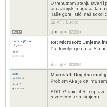
NEISPLATIVO .. AI je i 
U trenutnom stanju stvari i
porastom performansi r
pravolinijski moguće, tamo g
godina NEBO će mu biti
naše gore listić, naš sokol
ATJ Lučko
0
0
0
Moj PC
HVALA
LunKraljPonoci
Re: Microsoft: Umjetna inte
11 godina
Pa dovoljno je da se AI na
OFFLINE
1
0
0
HVALA
zzib
Microsoft: Umjetna intelige
17 godina
Problem AI-a je da ima samo
ONLINE
EDIT: Gemini 4.5 je upravo 
razgovaraju sa strojem)