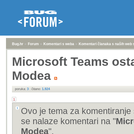
Bug.hr
»
Forum
»
Komentari s weba
»
Komentari članaka s naših web 
Microsoft Teams ost
Modea
poruka:
3
|
čitano:
1.924
1
Ovo je tema za komentiranje 
se nalaze komentari na "
Micr
Modea
".