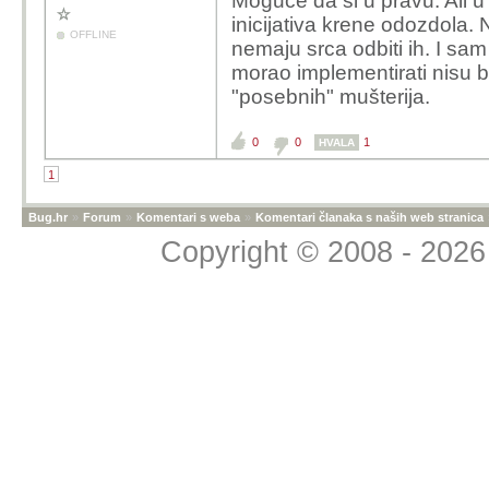
Moguće da si u pravu. Ali u
inicijativa krene odozdola. 
OFFLINE
nemaju srca odbiti ih. I sa
morao implementirati nisu bi
"posebnih" mušterija.
0
0
1
HVALA
1
Bug.hr
»
Forum
»
Komentari s weba
»
Komentari članaka s naših web stranica
Copyright © 2008 - 2026 