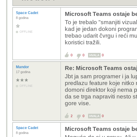
Space Cadet
Microsoft Teams ostaje 
8 godina
To je trebalo "
smanjiti vizua
kad je jedan dokoni programe
OFFLINE
trebao udarit čvrgu i reći m
koristici tražili.
0
0
0
HVALA
Mandor
Re: Microsoft Teams osta
17 godina
Jbt ja sam programer i ja l
predlazu feature koje nitko n
OFFLINE
domoni direktor koji nema 
da se trga napraviti nesto st
gore vise.
2
0
0
HVALA
Space Cadet
Microsoft Teams ostaje 
8 godina