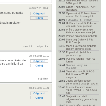
22:18
Gdje iPhone košta najviše u
2026. godini?
22:04
Grand Theft Auto (GTA VI) -
sri 3.6.2026 10:48
Rasprava
ejde, samo potrazite
21:59
Opservatorij Rubin snimio
Odgovori
više od 650 tisuća galak
Citiraj
21:02
Fantastika i SF (knjige)
ost napisan ejajem
21:01
Hi-Fi vs. Head-Fi: Kako se
vrhunski zvuk preselio
20:52
Priče o elementima #30:
kisik – zagonetni sastojak
20:27
Pomoć pri odabiru mobitela
20:08
Samsung Galaxy Z Flip /
Fold 8 serija
19:45
Može li korištenje mobitela
trajni link
nadporuka
tijekom punjenja oštet
18:30
Popusti, akcije i dobre
ponude za igre
sri 3.6.2026 11:10
18:03
Pucanje foruma i login na
ljivo smece. Kako idu
Odgovori
forum
AI su zamisljeni da
17:44
Stolica / Fotelja za
Citiraj
računalo?
17:01
Testirali smo ASUS ROG
Falchion Ace 75 HE,
magnets
trajni link
16:52
Jedna od četiri osobe
generacije Z oslanja na AI n
16:48
Kućište Corsair Frame
sri 3.6.2026 11:21
4000D Wood RS oduševilo
nas
Odgovori
16:43
Savjetnik za odabir
Citiraj
odgovarajućeg gamerskog
miša
16:40
SpaceX više zarađuje od