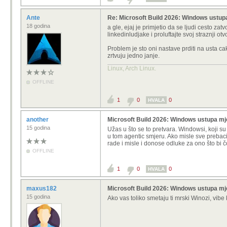
Ante
Re: Microsoft Build 2026: Windows ustup
18 godina
a gle, ejaj je primjetio da se ljudi cesto zat
linkedinludjake i proluftajte svoj straznji o
Problem je sto oni nastave prditi na usta ca
zrtvuju jedno janje.
Linux, Arch Linux.
OFFLINE
1
0
0
HVALA
another
Microsoft Build 2026: Windows ustupa mj
15 godina
Užas u što se to pretvara. Windowsi, koji su
u tom agentic smjeru. Ako misle sve prebacit
rade i misle i donose odluke za ono što bi 
OFFLINE
1
0
0
HVALA
maxus182
Microsoft Build 2026: Windows ustupa mj
15 godina
Ako vas toliko smetaju ti mrski Winozi, vib