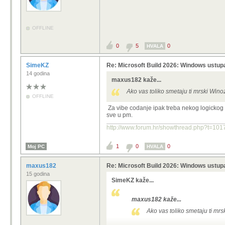
OFFLINE
0
5
0
HVALA
SimeKZ
Re: Microsoft Build 2026: Windows ustup
14 godina
maxus182 kaže...
Ako vas toliko smetaju ti mrski Win
OFFLINE
Za vibe codanje ipak treba nekog logickog z
sve u pm.
http://www.forum.hr/showthread.php?t=1
1
0
0
Moj PC
HVALA
maxus182
Re: Microsoft Build 2026: Windows ustup
15 godina
SimeKZ kaže...
maxus182 kaže...
Ako vas toliko smetaju ti mr