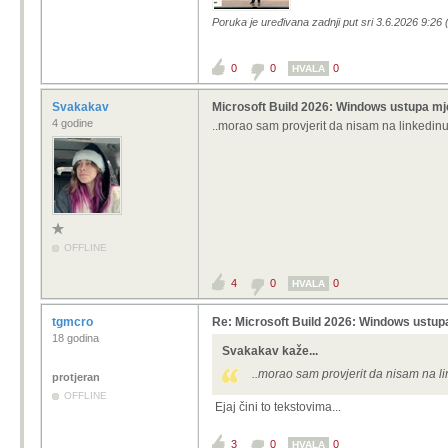
Poruka je uređivana zadnji put sri 3.6.2026 9:26 
0
0
0
HVALA
Svakakav
Microsoft Build 2026: Windows ustupa mj
4 godine
..morao sam provjerit da nisam na linkedin
OFFLINE
4
0
0
HVALA
tgmcro
Re: Microsoft Build 2026: Windows ustup
18 godina
Svakakav kaže...
..morao sam provjerit da nisam na l
protjeran
OFFLINE
Ejaj čini to tekstovima...
3
0
0
HVALA