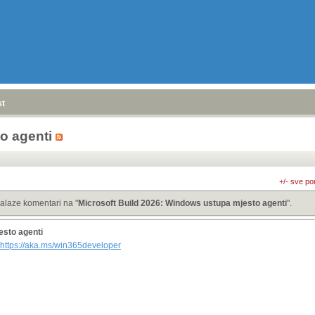
stranica
»
o agenti
+/- sve po
alaze komentari na "
Microsoft Build 2026: Windows ustupa mjesto agenti
".
esto agenti
https://aka.ms/win365developer