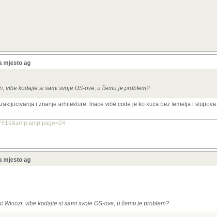
a mjesto ag
ozi, vibe kodajte si sami svoje OS-ove, u čemu je problem?
akljucivanja i znanje arhitekture. Inace vibe code je ko kuca bez temelja i stupova
017619&amp;amp;page=24
a mjesto ag
ski Winozi, vibe kodajte si sami svoje OS-ove, u čemu je problem?