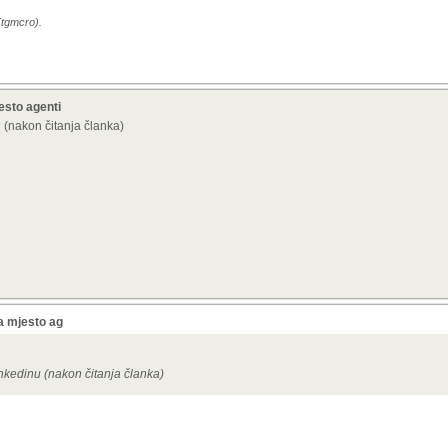
(tgmcro).
esto agenti
u (nakon čitanja članka)
a mjesto ag
inkedinu (nakon čitanja članka)