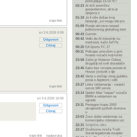
poskupljuju za 50 %?
02:23
AI drži američko
gospodarstvo, ali to je
njegova n
01:19
Je li više došao kraj
trajni link
fantazije „svi-mogu-biti-pro
01:09
Rusija ubrzava raspad
jedinstvenog globalnog inter
sri 3.6.2026 9:58
00:43
Garmin
00:42
Veliki dio AI industrije su
Odgovori
marksisti, kaže šef Pa
Citiraj
00:20
EA Sports FC 27
00:11
Policajac prerušen u grm
hvatao vozače koji korist
23:58
Zašto je Nolanov Odisej
drugačiji od svih dosadašn
23:45
Kako bez recepta postati dr.
House (ovisnik o lije
23:42
Varta u stečaju zbog gubitka
posla s Appleom i odb
23:27
Links reklamacija - vanjski
trajni link
servis MR servis
23:14
Spider-Man "napao" vozače
BMW-a reklamom na
sri 3.6.2026 10:00
ugrađe
23:11
Pentagon kupio 2000
Odgovori
ukrajinskih jurišnih dronova
Citiraj
u
23:03
Zoox dobio odobrenje za
komercijalnu robotaksi usl
22:31
Smiješne slike
22:27
Društvena mreža Truth
Social legalizirala insajder
trajni link
nadporuka