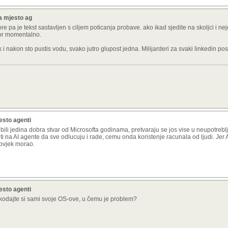
a mjesto ag
vore pa je tekst sastavljen s ciljem poticanja probave. ako ikad sjedite na skoljci i n
tvor momentalno.
k i nakon sto pustis vodu, svako jutro glupost jedna. Milijarderi za svaki linkedin p
esto agenti
 bili jedina dobra stvar od Microsofta godinama, pretvaraju se jos vise u neupotreb
i na AI agente da sve odlucuju i rade, cemu onda koristenje racunala od ljudi. Jer 
čovjek morao.
esto agenti
e kodajte si sami svoje OS-ove, u čemu je problem?