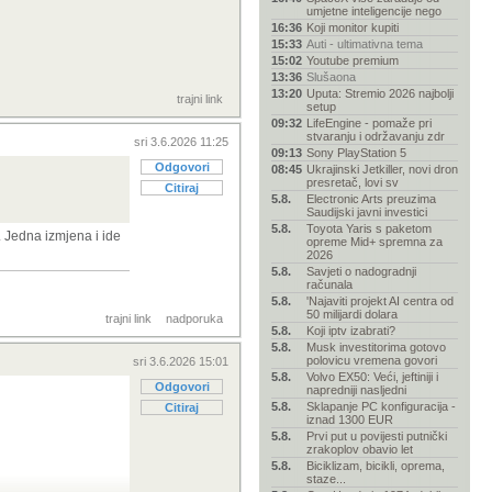
umjetne inteligencije nego
16:36
Koji monitor kupiti
15:33
Auti - ultimativna tema
15:02
Youtube premium
13:36
Slušaona
13:20
Uputa: Stremio 2026 najbolji
trajni link
setup
09:32
LifeEngine - pomaže pri
stvaranju i održavanju zdr
sri 3.6.2026 11:25
09:13
Sony PlayStation 5
Odgovori
08:45
Ukrajinski Jetkiller, novi dron
presretač, lovi sv
Citiraj
5.8.
Electronic Arts preuzima
Saudijski javni investici
5.8.
Toyota Yaris s paketom
. Jedna izmjena i ide
opreme Mid+ spremna za
2026
5.8.
Savjeti o nadogradnji
računala
5.8.
'Najaviti projekt AI centra od
50 milijardi dolara
trajni link
nadporuka
5.8.
Koji iptv izabrati?
5.8.
Musk investitorima gotovo
polovicu vremena govori
sri 3.6.2026 15:01
5.8.
Volvo EX50: Veći, jeftiniji i
Odgovori
napredniji nasljedni
5.8.
Sklapanje PC konfiguracija -
Citiraj
iznad 1300 EUR
5.8.
Prvi put u povijesti putnički
zrakoplov obavio let
5.8.
Biciklizam, bicikli, oprema,
staze...