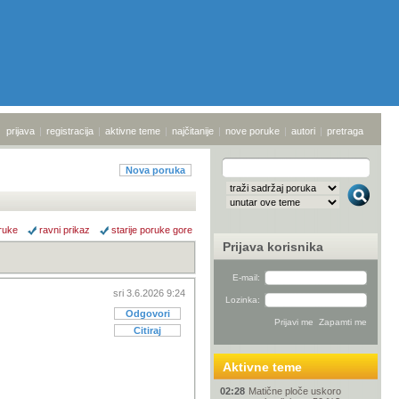
prijava
|
registracija
|
aktivne teme
|
najčitanije
|
nove poruke
|
autori
|
pretraga
Nova poruka
ruke
ravni prikaz
starije poruke gore
Prijava korisnika
E-mail:
sri 3.6.2026 9:24
Lozinka:
Odgovori
Citiraj
Aktivne teme
02:28
Matične ploče uskoro