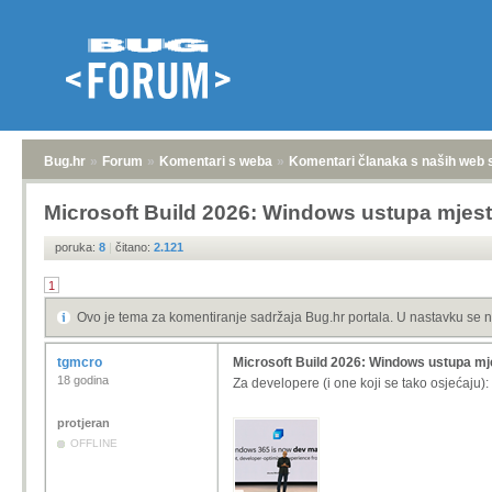
Bug.hr
»
Forum
»
Komentari s weba
»
Komentari članaka s naših web 
Microsoft Build 2026: Windows ustupa mjest
poruka:
8
|
čitano:
2.121
1
Ovo je tema za komentiranje sadržaja Bug.hr portala. U nastavku se n
tgmcro
Microsoft Build 2026: Windows ustupa mj
18 godina
Za developere (i one koji se tako osjećaju):
protjeran
OFFLINE