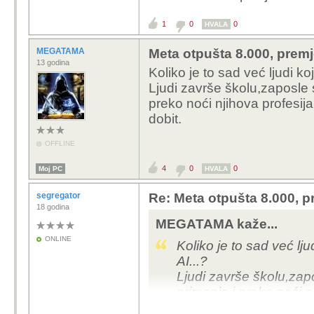
1
0
0
HVALA
MEGATAMA
Meta otpušta 8.000, premj
13 godina
Koliko je to sad već ljudi koj
Ljudi završe školu,zaposle s
preko noći njihova profesija 
dobit.
OFFLINE
4
0
0
Moj PC
HVALA
segregator
Re: Meta otpušta 8.000, p
18 godina
MEGATAMA kaže...
ONLINE
Koliko je to sad već ljud
AI...?
Ljudi završe školu,zapo
primanja i preko noći n
objavljuju profite i dobit