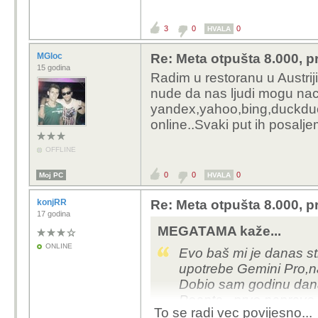
3
0
0
HVALA
MGloc
Re: Meta otpušta 8.000, p
15 godina
Radim u restoranu u Austriji
nude da nas ljudi mogu nac
yandex,yahoo,bing,duckduck
online..Svaki put ih posalj
OFFLINE
0
0
0
Moj PC
HVALA
konjRR
Re: Meta otpušta 8.000, p
17 godina
MEGATAMA kaže...
ONLINE
Evo baš mi je danas st
upotrebe Gemini Pro,
Dobio sam godinu dana
Poanta...prvo naprave 
To se radi vec povijesno...
do neba...ili plati ili b