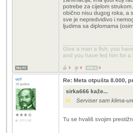
Kome je posao i izrabl
potrebe za cijelom strukom.
potraži psihološku po
obično nisu dugog roka, a s
sve je nepredvidivo i nemogu
ljudima sa diplomama (osim 
Give a man a fish; you have
and you have fed him for a l
3
0
0
Moj PC
HVALA
uuY
Re: Meta otpušta 8.000, p
18 godina
sirka666 kaže...
Serviser sam klima-uređ
Tu se hvališ svojim presti
OFFLINE