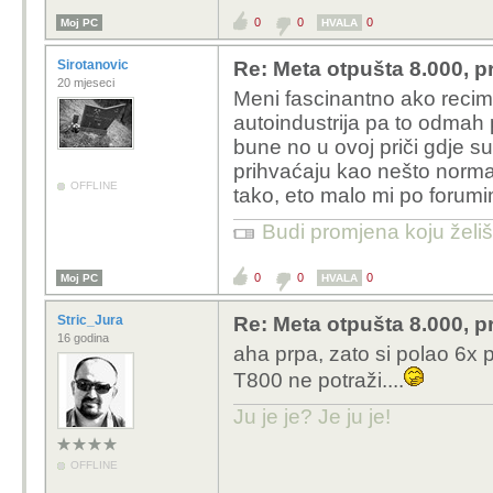
0
0
0
Moj PC
HVALA
Sirotanovic
Re: Meta otpušta 8.000, p
20 mjeseci
Meni fascinantno ako recimo
autoindustrija pa to odmah p
bune no u ovoj priči gdje su n
prihvaćaju kao nešto normal
OFFLINE
tako, eto malo mi po foru
Budi promjena koju želiš 
0
0
0
Moj PC
HVALA
Stric_Jura
Re: Meta otpušta 8.000, p
16 godina
aha prpa, zato si polao 6x 
T800 ne potraži....
Ju je je? Je ju je!
OFFLINE