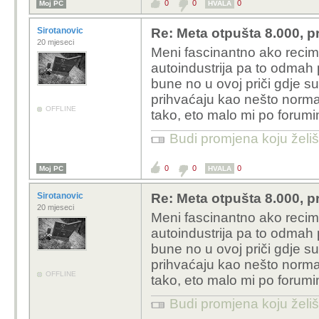
0
0
0
Moj PC
HVALA
Sirotanovic
Re: Meta otpušta 8.000, p
20 mjeseci
Meni fascinantno ako recimo
autoindustrija pa to odmah p
bune no u ovoj priči gdje su n
prihvaćaju kao nešto normal
OFFLINE
tako, eto malo mi po foru
Budi promjena koju želiš 
0
0
0
Moj PC
HVALA
Sirotanovic
Re: Meta otpušta 8.000, p
20 mjeseci
Meni fascinantno ako recimo
autoindustrija pa to odmah p
bune no u ovoj priči gdje su n
prihvaćaju kao nešto normal
OFFLINE
tako, eto malo mi po foru
Budi promjena koju želiš 