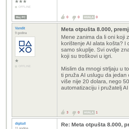
OFFLINE
0
0
0
Moj PC
HVALA
Vandit
Meta otpušta 8.000, premj
9 godina
Mene zanima da li oni koji 
korištenje AI alata košta? I 
samo skuplje. Svi ovdje znam
koji su troškovi u igri.
OFFLINE
Mislim da mnogi strljaju u t
ti pruža AI uslugu da jedan 
više nije 20 dolara, nego 500
automatizaciju i pružatelj
3
0
1
HVALA
digitall
Re: Meta otpušta 8.000, p
11 godina