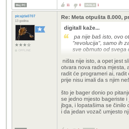
11
0
1
Moj PC
HVALA
picajzla0707
Re: Meta otpušta 8.000, p
13 godina
digitall kaže...
pa nije baš isto, ovo o
"revolucija", samo ih za
sve obrnuto od svega 
OFFLINE
ništa nije isto, a opet jest sl
što se tiče vulkanizera
otvara nova radna mjesta, 
već sad rade čudesa a 
radit će programeri ai, radit
prije nisu imali da s njim ne
što je bager donio po pitanj
se jedno mjesto bageriste 
jbga, i lopatašima se činil
i da jedan vozač umjesto nji