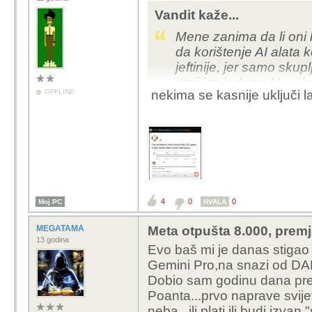
Vandit kaže...
Mene zanima da li oni 
da korištenje AI alata 
jeftinije, jer samo sku
stoji iza jednog AI-a i k
OFFLINE
nekima se kasnije uključi 
Mislim da mnogi strljaj
firmu koja ti pruža AI 
paket tokena ti više ni
korisnitiš neki AI alat 
jednostavno propadne
4
0
0
Moj PC
HVALA
MEGATAMA
Meta otpušta 8.000, premj
13 godina
Evo baš mi je danas stigao
Gemini Pro,na snazi od D
Dobio sam godinu dana pret
Poanta...prvo naprave svije
neba...ili plati ili budi izvan