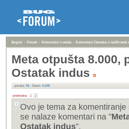
Bug.hr
»
Forum
»
Komentari s weba
»
Komentari članaka s naših web 
Meta otpušta 8.000, 
Ostatak indus
poruka:
55
|
čitano:
9.208
prethodna
1
2
Ovo je tema za komentiranje 
se nalaze komentari na "
Meta
Ostatak indus
".