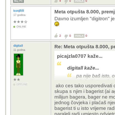
4
0
0
Moj PC
HVALA
konjRR
Meta otpušta 8.000, premj
17 godina
Davno izumljen "digitron" je
ONLINE
2
0
0
HVALA
digitall
Re: Meta otpušta 8.000, p
11 godina
picajzla0707 kaže...
digitall kaže...
pa nije baš isto, 
prijašnjih "revolu
OFFLINE
ako ces tako usporedivati 
lika u svijetu. sv
skupa s njim i bagerist (ai a
milijun bagera, bager ne može
što se tiče vulkan
jednog čovjeka i plaćaš njem
ai... već sad rade
bagerist ti u isto vrijeme rad
paraleli radi umjesto odvje
ništa nije isto, a opet je