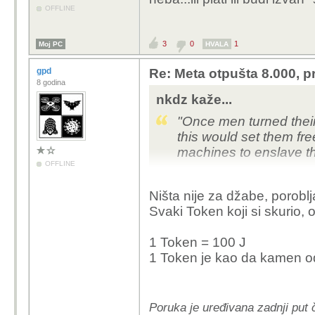
OFFLINE
3
0
1
Moj PC
HVALA
gpd
Re: Meta otpušta 8.000, p
8 godina
nkdz kaže...
"Once men turned their
this would set them fre
machines to enslave t
OFFLINE
― Frank Herbert, Dun
Ništa nije za džabe, poroblj
Svaki Token koji si skurio,
1 Token = 100 J
1 Token je kao da kamen o
Poruka je uređivana zadnji put 