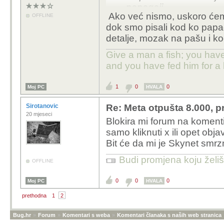
papagaji.
Ako već nismo, uskoro ćemo 
OFFLINE
dok smo pisali kod ko papa
detalje, mozak na pašu i kod
Give a man a fish; you have
and you have fed him for a l
1
0
0
Moj PC
HVALA
Sirotanovic
Re: Meta otpušta 8.000, p
20 mjeseci
Blokira mi forum na koment
samo kliknuti x ili opet obja
Bit će da mi je Skynet smr
Budi promjena koju želiš 
OFFLINE
0
0
0
Moj PC
HVALA
prethodna
1
2
Bug.hr
»
Forum
»
Komentari s weba
»
Komentari članaka s naših web stranica