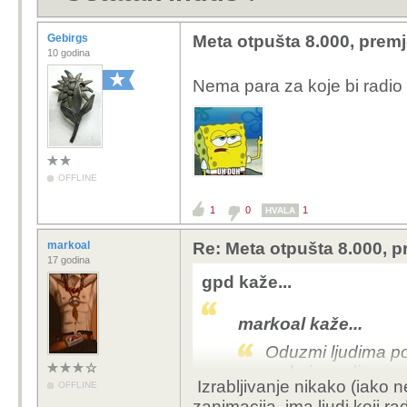
Gebirgs
Meta otpušta 8.000, premj
10 godina
Nema para za koje bi radi
OFFLINE
1
0
1
HVALA
markoal
Re: Meta otpušta 8.000, p
17 godina
gpd kaže...
markoal kaže...
Oduzmi ljudima po
za koju godinu pre
Izrabljivanje nikako (iako n
OFFLINE
zanimacija, ima ljudi koji 