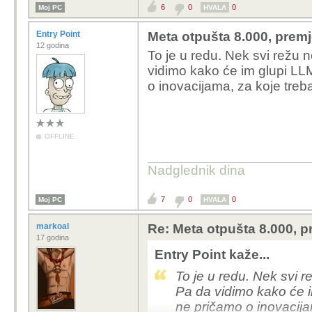
6
0
0
Moj PC
HVALA
Entry Point
Meta otpušta 8.000, premj
12 godina
To je u redu. Nek svi režu
vidimo kako će im glupi LLM
o inovacijama, za koje treba
OFFLINE
Nadglednik dina
7
0
0
Moj PC
HVALA
markoal
Re: Meta otpušta 8.000, p
17 godina
Entry Point kaže...
To je u redu. Nek svi 
Pa da vidimo kako će i
ne pričamo o inovacijam