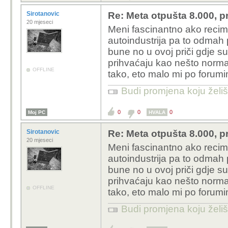
Sirotanovic
Re: Meta otpušta 8.000, p
20 mjeseci
Meni fascinantno ako recimo
autoindustrija pa to odmah p
bune no u ovoj priči gdje su n
prihvaćaju kao nešto normal
OFFLINE
tako, eto malo mi po foru
Budi promjena koju želiš 
0
0
0
Moj PC
HVALA
Sirotanovic
Re: Meta otpušta 8.000, p
20 mjeseci
Meni fascinantno ako recimo
autoindustrija pa to odmah p
bune no u ovoj priči gdje su n
prihvaćaju kao nešto normal
OFFLINE
tako, eto malo mi po foru
Budi promjena koju želiš 