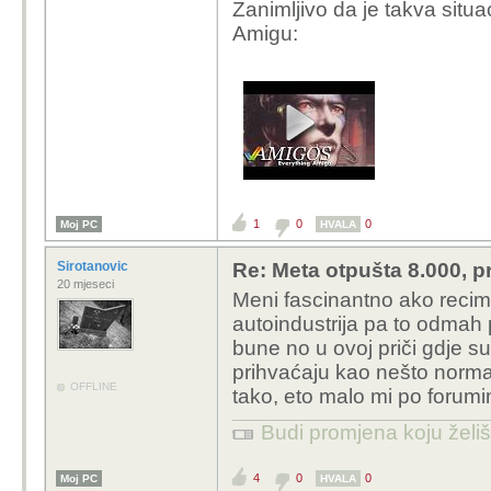
Zanimljivo da je takva situ
Amigu:
1
0
0
Moj PC
HVALA
Sirotanovic
Re: Meta otpušta 8.000, p
20 mjeseci
Meni fascinantno ako recimo
autoindustrija pa to odmah p
bune no u ovoj priči gdje su n
prihvaćaju kao nešto normal
OFFLINE
tako, eto malo mi po foru
Budi promjena koju želiš 
4
0
0
Moj PC
HVALA