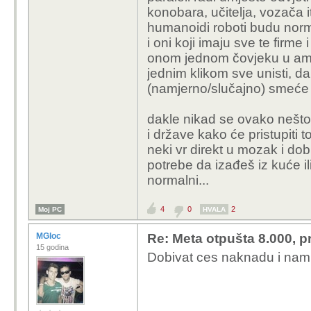
konobara, učitelja, vozača i
tehnologija otvara nov
humanoidi roboti budu norm
radit će programeri ai, 
i oni koji imaju sve te firme 
koje prije nisu imali da
onom jednom čovjeku u ame
jednim klikom sve unisti, da
što je bager donio po p
(namjerno/slučajno) smeće o
otvori se jedno mjesto
jbga, i lopatašima se č
dakle nikad se ovako nešto 
mjesta i da jedan vozač
i države kako će pristupiti 
neki vr direkt u mozak i do
potrebe da izađeš iz kuće i
normalni...
4
0
2
Moj PC
HVALA
MGloc
Re: Meta otpušta 8.000, p
15 godina
Dobivat ces naknadu i nam