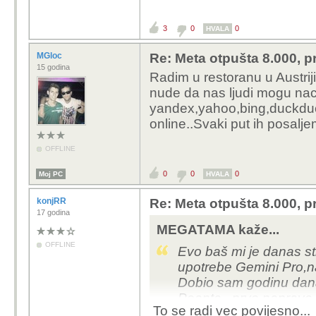
3
0
0
HVALA
MGloc
Re: Meta otpušta 8.000, p
15 godina
Radim u restoranu u Austriji
nude da nas ljudi mogu nac
yandex,yahoo,bing,duckduck
online..Svaki put ih posalj
OFFLINE
0
0
0
Moj PC
HVALA
konjRR
Re: Meta otpušta 8.000, p
17 godina
MEGATAMA kaže...
OFFLINE
Evo baš mi je danas st
upotrebe Gemini Pro,
Dobio sam godinu dana
Poanta...prvo naprave 
To se radi vec povijesno...
do neba...ili plati ili b