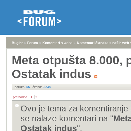
Bug.hr
»
Forum
»
Komentari s weba
»
Komentari članaka s naših web 
Meta otpušta 8.000, 
Ostatak indus
poruka:
55
|
čitano:
9.238
prethodna
1
2
Ovo je tema za komentiranje 
se nalaze komentari na "
Meta
Ostatak indus
".