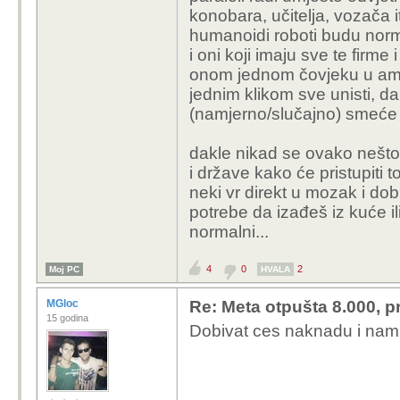
konobara, učitelja, vozača i
tehnologija otvara nov
humanoidi roboti budu norm
radit će programeri ai, 
i oni koji imaju sve te firme 
koje prije nisu imali da
onom jednom čovjeku u ame
jednim klikom sve unisti, da
što je bager donio po p
(namjerno/slučajno) smeće o
otvori se jedno mjesto
jbga, i lopatašima se č
dakle nikad se ovako nešto 
mjesta i da jedan vozač
i države kako će pristupiti 
neki vr direkt u mozak i do
potrebe da izađeš iz kuće i
normalni...
4
0
2
Moj PC
HVALA
MGloc
Re: Meta otpušta 8.000, p
15 godina
Dobivat ces naknadu i nam