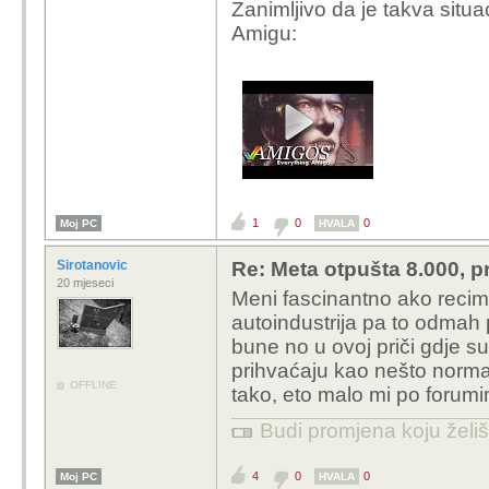
Zanimljivo da je takva situ
Amigu:
1
0
0
Moj PC
HVALA
Sirotanovic
Re: Meta otpušta 8.000, p
20 mjeseci
Meni fascinantno ako recimo
autoindustrija pa to odmah p
bune no u ovoj priči gdje su n
prihvaćaju kao nešto normal
OFFLINE
tako, eto malo mi po foru
Budi promjena koju želiš 
4
0
0
Moj PC
HVALA