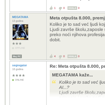
1
0
0
HVALA
MEGATAMA
Meta otpušta 8.000, premj
13 godina
Koliko je to sad već ljudi koj
Ljudi završe školu,zaposle s
preko noći njihova profesija 
dobit.
OFFLINE
4
0
0
Moj PC
HVALA
segregator
Re: Meta otpušta 8.000, p
18 godina
MEGATAMA kaže...
ONLINE
Koliko je to sad već ljud
AI...?
Ljudi završe školu,zapo
primanja i preko noći n
objavljuju profite i dobit