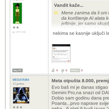
Vandit kaže...
Mene zanima da li oni 
da korištenje AI alata 
jeftinije, jer samo sku
stoji iza jednog AI-a i k
OFFLINE
nekima se kasnije uključi 
Mislim da mnogi strljaj
firmu koja ti pruža AI 
paket tokena ti više ni
korisnitiš neki AI alat 
jednostavno propadne
4
0
0
Moj PC
HVALA
MEGATAMA
Meta otpušta 8.000, premj
13 godina
Evo baš mi je danas stigao
Gemini Pro,na snazi od D
Dobio sam godinu dana pret
Poanta...prvo naprave svije
neba...ili plati ili budi izvan