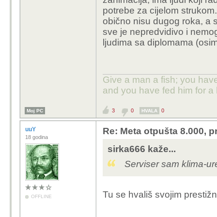
Kome je posao i izrabl
potrebe za cijelom strukom.
potraži psihološku po
obično nisu dugog roka, a s
sve je nepredvidivo i nemogu
ljudima sa diplomama (osim 
Give a man a fish; you have
and you have fed him for a l
3
0
0
Moj PC
HVALA
uuY
Re: Meta otpušta 8.000, p
18 godina
sirka666 kaže...
Serviser sam klima-uređ
Tu se hvališ svojim presti
OFFLINE