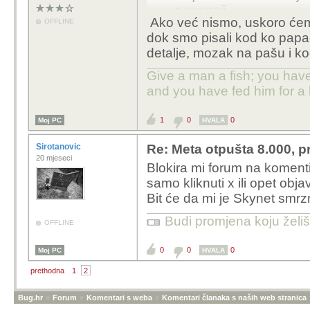
papagaji.
Ako već nismo, uskoro ćemo 
OFFLINE
dok smo pisali kod ko papa
detalje, mozak na pašu i kod
Give a man a fish; you have
and you have fed him for a l
1
0
0
Moj PC
HVALA
Sirotanovic
Re: Meta otpušta 8.000, p
20 mjeseci
Blokira mi forum na koment
samo kliknuti x ili opet obja
Bit će da mi je Skynet smr
Budi promjena koju želiš 
OFFLINE
0
0
0
Moj PC
HVALA
prethodna
1
2
Bug.hr
»
Forum
»
Komentari s weba
»
Komentari članaka s naših web stranica