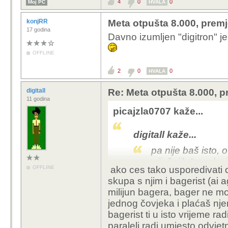
4
0
0
Moj PC
HVALA
konjRR
Meta otpušta 8.000, premj
17 godina
Davno izumljen "digitron" je
OFFLINE
2
0
0
HVALA
digitall
Re: Meta otpušta 8.000, p
11 godina
picajzla0707 kaže...
digitall kaže...
pa nije baš isto, 
prijašnjih "revolu
OFFLINE
ako ces tako usporedivati 
lika u svijetu. sv
skupa s njim i bagerist (ai a
milijun bagera, bager ne može
što se tiče vulkan
jednog čovjeka i plaćaš njem
ai... već sad rade
bagerist ti u isto vrijeme rad
paraleli radi umjesto odvje
ništa nije isto, a opet je