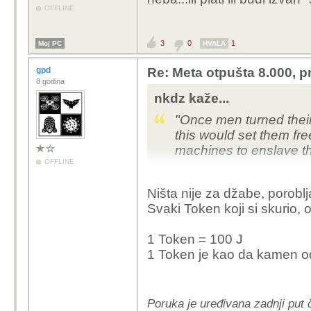
OFFLINE
3
0
1
Moj PC
HVALA
gpd
Re: Meta otpušta 8.000, p
8 godina
nkdz kaže...
"Once men turned their
this would set them fre
machines to enslave t
OFFLINE
― Frank Herbert, Dun
Ništa nije za džabe, poroblj
Svaki Token koji si skurio,
1 Token = 100 J
1 Token je kao da kamen o
Poruka je uređivana zadnji put 