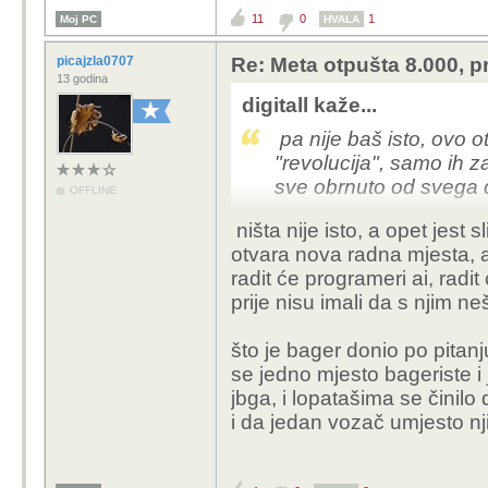
11
0
1
Moj PC
HVALA
picajzla0707
Re: Meta otpušta 8.000, p
13 godina
digitall kaže...
pa nije baš isto, ovo o
"revolucija", samo ih za
sve obrnuto od svega 
OFFLINE
ništa nije isto, a opet jest sl
što se tiče vulkanizera
otvara nova radna mjesta, 
već sad rade čudesa a 
radit će programeri ai, radit
prije nisu imali da s njim ne
što je bager donio po pitanj
se jedno mjesto bageriste 
jbga, i lopatašima se činil
i da jedan vozač umjesto nji