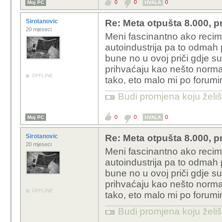
0
0
0
Moj PC
HVALA
Sirotanovic
Re: Meta otpušta 8.000, p
20 mjeseci
Meni fascinantno ako recimo
autoindustrija pa to odmah p
bune no u ovoj priči gdje su n
prihvaćaju kao nešto normal
OFFLINE
tako, eto malo mi po foru
Budi promjena koju želiš 
0
0
0
Moj PC
HVALA
Sirotanovic
Re: Meta otpušta 8.000, p
20 mjeseci
Meni fascinantno ako recimo
autoindustrija pa to odmah p
bune no u ovoj priči gdje su n
prihvaćaju kao nešto normal
OFFLINE
tako, eto malo mi po foru
Budi promjena koju želiš 