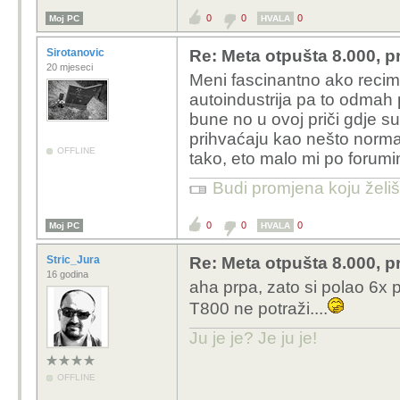
0
0
0
Moj PC
HVALA
Sirotanovic
Re: Meta otpušta 8.000, p
20 mjeseci
Meni fascinantno ako recimo
autoindustrija pa to odmah p
bune no u ovoj priči gdje su n
prihvaćaju kao nešto normal
OFFLINE
tako, eto malo mi po foru
Budi promjena koju želiš 
0
0
0
Moj PC
HVALA
Stric_Jura
Re: Meta otpušta 8.000, p
16 godina
aha prpa, zato si polao 6x 
T800 ne potraži....
Ju je je? Je ju je!
OFFLINE