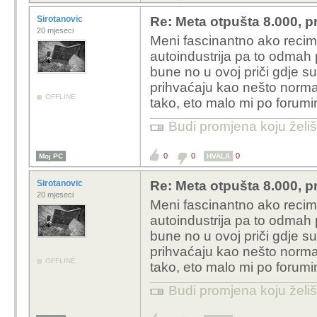
Sirotanovic
Re: Meta otpušta 8.000, p
20 mjeseci
Meni fascinantno ako recimo
autoindustrija pa to odmah p
bune no u ovoj priči gdje su n
prihvaćaju kao nešto normal
OFFLINE
tako, eto malo mi po foru
Budi promjena koju želiš 
0
0
0
Moj PC
HVALA
Sirotanovic
Re: Meta otpušta 8.000, p
20 mjeseci
Meni fascinantno ako recimo
autoindustrija pa to odmah p
bune no u ovoj priči gdje su n
prihvaćaju kao nešto normal
OFFLINE
tako, eto malo mi po foru
Budi promjena koju želiš 