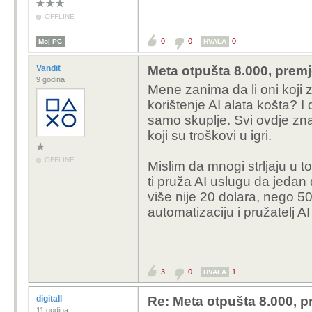
OFFLINE
0
0
0
Moj PC
HVALA
Vandit
Meta otpušta 8.000, premj
9 godina
Mene zanima da li oni koji 
korištenje AI alata košta? I 
samo skuplje. Svi ovdje znam
koji su troškovi u igri.
OFFLINE
Mislim da mnogi strljaju u t
ti pruža AI uslugu da jedan 
više nije 20 dolara, nego 500
automatizaciju i pružatelj
3
0
1
HVALA
digitall
Re: Meta otpušta 8.000, p
11 godina