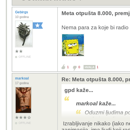
Gebirgs
Meta otpušta 8.000, premj
10 godina
Nema para za koje bi radi
OFFLINE
1
0
1
HVALA
markoal
Re: Meta otpušta 8.000, p
17 godina
gpd kaže...
markoal kaže...
Oduzmi ljudima po
za koju godinu pre
Izrabljivanje nikako (iako n
OFFLINE
zanimacija, ima ljudi koji 