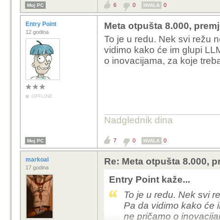
6
0
0
Moj PC
HVALA
Entry Point
Meta otpušta 8.000, premj
12 godina
To je u redu. Nek svi režu
vidimo kako će im glupi LLM
o inovacijama, za koje treba
OFFLINE
Nadglednik dina
7
0
0
Moj PC
HVALA
markoal
Re: Meta otpušta 8.000, p
17 godina
Entry Point kaže...
To je u redu. Nek svi 
Pa da vidimo kako će i
ne pričamo o inovacijam