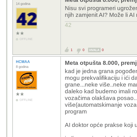
14 godina
Nisu svi programeri ugroženi
njih zamjenit AI? Može li AI 
42
OFFLINE
1
0
0
HVALA
HCMAA
Meta otpušta 8.000, premj
8 godina
kad je jedna grana pogođe
mogu prekvalifikaciju i ići 
grane...neke više..neke man
daleko kad budemo imali robo
vozačima olakšava posao..
OFFLINE
više(automatskimanje vozača)
program
AI doktor opće prakse koji