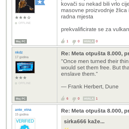
kovači su nekad bili vrlo ci
masovne proizvodnje žlica i v
radna mjesta
OFFLINE
prekvalificirate se za vulka
1
0
0
Moj PC
HVALA
nkdz
Re: Meta otpušta 8.000, p
17 godina
"Once men turned their thin
would set them free. But th
enslave them.”
OFFLINE
― Frank Herbert, Dune
6
0
1
Moj PC
HVALA
ante_etna
Re: Meta otpušta 8.000, p
15 godina
sirka666 kaže...