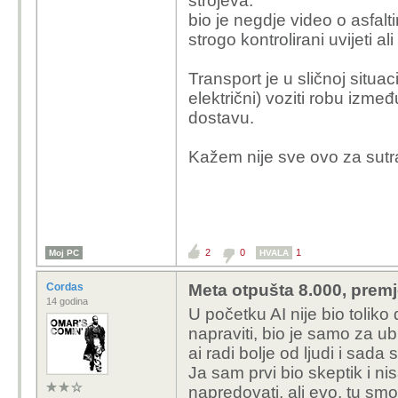
strojeva.
bio je negdje video o asfalt
strogo kontrolirani uvijeti a
Transport je u sličnoj situ
električni) voziti robu izme
dostavu.
Kažem nije sve ovo za sutra 
2
0
1
Moj PC
HVALA
Cordas
Meta otpušta 8.000, premj
14 godina
U početku AI nije bio toliko
napraviti, bio je samo za u
ai radi bolje od ljudi i sada 
Ja sam prvi bio skeptik i nis
napredovati, ali evo, tu sm