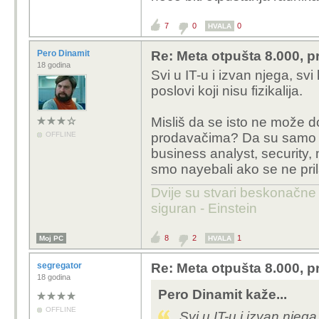
7
0
0
HVALA
Pero Dinamit
Re: Meta otpušta 8.000, p
18 godina
Svi u IT-u i izvan njega, svi
poslovi koji nisu fizikalija.
Misliš da se isto ne može d
OFFLINE
prodavačima? Da su samo p
business analyst, security, 
smo nayebali ako se ne pri
Dvije su stvari beskonačne 
siguran - Einstein
8
2
1
Moj PC
HVALA
segregator
Re: Meta otpušta 8.000, p
18 godina
Pero Dinamit kaže...
OFFLINE
Svi u IT-u i izvan njega