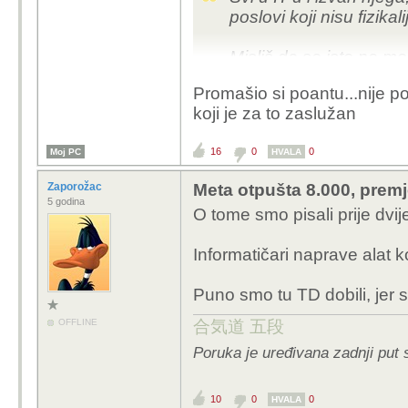
poslovi koji nisu fizikali
Misliš da se isto ne m
trgovcima, prodavačim
Promašio si poantu...nije p
Project manager, QA, bu
koji je za to zaslužan
"sigurni"? How yes no.
16
0
0
Moj PC
HVALA
Zaporožac
Meta otpušta 8.000, premj
5 godina
O tome smo pisali prije dvij
Informatičari naprave alat k
Puno smo tu TD dobili, jer 
OFFLINE
合気道 五段
Poruka je uređivana zadnji put 
10
0
0
HVALA