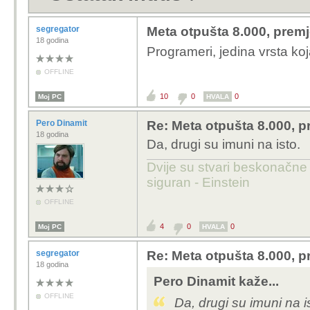
segregator
Meta otpušta 8.000, premj
18 godina
Programeri, jedina vrsta k
OFFLINE
10
0
0
Moj PC
HVALA
Pero Dinamit
Re: Meta otpušta 8.000, p
18 godina
Da, drugi su imuni na isto.
Dvije su stvari beskonačne 
siguran - Einstein
OFFLINE
4
0
0
Moj PC
HVALA
segregator
Re: Meta otpušta 8.000, p
18 godina
Pero Dinamit kaže...
OFFLINE
Da, drugi su imuni na i