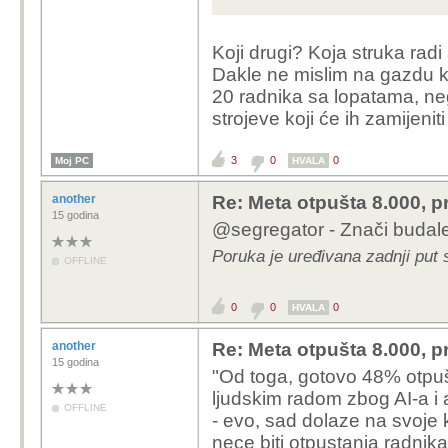
Koji drugi? Koja struka radi 
Dakle ne mislim na gazdu k
20 radnika sa lopatama, nego
strojeve koji će ih zamijeniti
3
0
0
Moj PC
HVALA
another
Re: Meta otpušta 8.000, p
15 godina
@segregator - Znači budale
Poruka je uređivana zadnji put 
OFFLINE
0
0
0
HVALA
another
Re: Meta otpušta 8.000, p
15 godina
"Od toga, gotovo 48% otpuš
ljudskim radom zbog AI-a i 
OFFLINE
- evo, sad dolaze na svoje k
nece biti otpustanja radnika