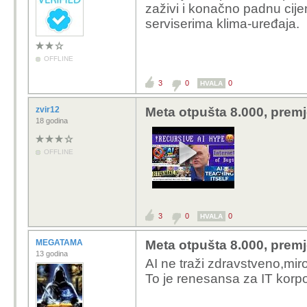
zaživi i konačno padnu cij
serviserima klima-uređaja.
OFFLINE
3
0
0
HVALA
zvir12
Meta otpušta 8.000, premj
18 godina
OFFLINE
3
0
0
HVALA
MEGATAMA
Meta otpušta 8.000, premj
13 godina
AI ne traži zdravstveno,miro
To je renesansa za IT korpo