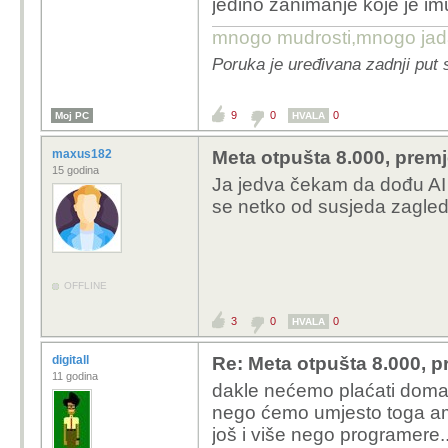
jedino zanimanje koje je imu
mnogo mudrosti,mnogo jada..
Poruka je uređivana zadnji put
9
0
0
Moj PC
HVALA
maxus182
Meta otpušta 8.000, premj
15 godina
Ja jedva čekam da dođu AI 
se netko od susjeda zagled
OFFLINE
3
0
0
HVALA
digitall
Re: Meta otpušta 8.000, p
11 godina
dakle nećemo plaćati domać
nego ćemo umjesto toga am
još i više nego programere.