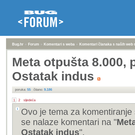
Bug.hr
»
Forum
»
Komentari s weba
»
Komentari članaka s naših web 
Meta otpušta 8.000, 
Ostatak indus
poruka:
55
|
čitano:
9.186
1
2
sljedeća
Ovo je tema za komentiranje 
se nalaze komentari na "
Meta
Ostatak indus
".