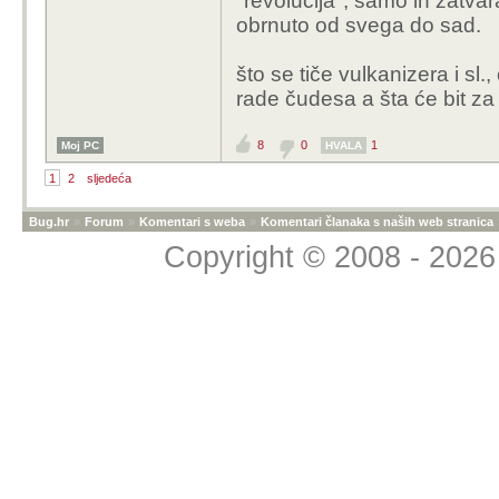
"revolucija", samo ih zatvar
prekvalificirate se za 
obrnuto od svega do sad.
što se tiče vulkanizera i sl
rade čudesa a šta će bit za
8
0
1
Moj PC
HVALA
1
2
sljedeća
Bug.hr
»
Forum
»
Komentari s weba
»
Komentari članaka s naših web stranica
Copyright © 2008 - 2026 