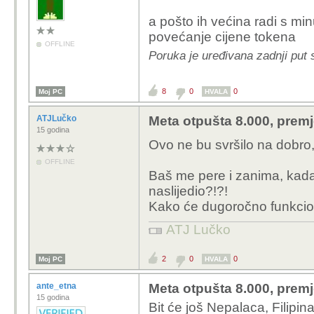
a pošto ih većina radi s mi
povećanje cijene tokena
OFFLINE
Poruka je uređivana zadnji put s
8
0
0
Moj PC
HVALA
ATJLučko
Meta otpušta 8.000, premj
15 godina
Ovo ne bu svršilo na dobro,
OFFLINE
Baš me pere i zanima, kada
naslijedio?!?!
Kako će dugoročno funkcio
ATJ Lučko
2
0
0
Moj PC
HVALA
ante_etna
Meta otpušta 8.000, premj
15 godina
Bit će još Nepalaca, Filipin