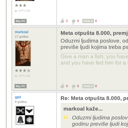
OFFLINE
2
0
0
Moj PC
HVALA
markoal
Meta otpušta 8.000, premj
17 godina
Oduzmi ljudima poslove, odu
previše ljudi kojima treba 
Give a man a fish; you have
and you have fed him for a l
OFFLINE
3
0
0
Moj PC
HVALA
gpd
Re: Meta otpušta 8.000, p
8 godina
markoal kaže...
Oduzmi ljudima poslove
godinu previše ljudi k