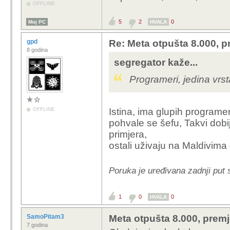
OFFLINE
5
2
0
Moj PC
HVALA
gpd
Re: Meta otpušta 8.000, p
8 godina
segregator kaže...
Programeri, jedina vrs
OFFLINE
Istina, ima glupih programer
pohvale se šefu, Takvi dobi
primjera,
ostali uživaju na Maldivima 
Poruka je uređivana zadnji put 
1
0
0
HVALA
SamoPitam3
Meta otpušta 8.000, premj
7 godina