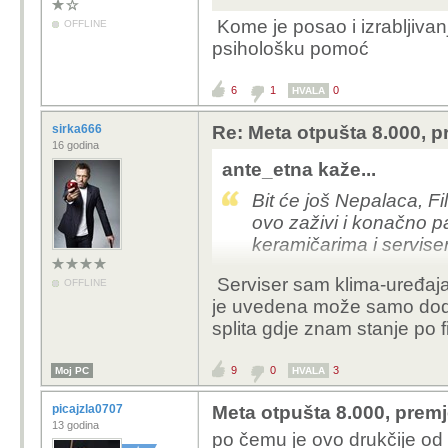
Kome je posao i izrabljiva
OFFLINE
psihološku pomoć
6
1
0
HVALA
sirka666
Re: Meta otpušta 8.000, p
16 godina
ante_etna kaže...
Bit će još Nepalaca, Fi
ovo zaživi i konačno 
keramičarima i servise
Serviser sam klima-uređaja 
OFFLINE
je uvedena može samo dodavat
splita gdje znam stanje po 
9
0
3
Moj PC
HVALA
picajzla0707
Meta otpušta 8.000, premj
13 godina
po čemu je ovo drukčije od