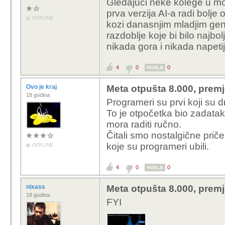
Gledajuci neke kolege u m
prva verzija AI-a radi bolje 
OFFLINE
kozi danasnjim mladjim gen
razdoblje koje bi bilo najbolj
nikada gora i nikada napetij
4
0
0
HVALA
Ovo je kraj
Meta otpušta 8.000, premj
18 godina
Programeri su prvi koji su 
To je otpočetka bio zadatak
mora raditi ručno.
Čitali smo nostalgične priče
koje su programeri ubili.
OFFLINE
4
0
0
HVALA
nixass
Meta otpušta 8.000, premj
18 godina
FYI