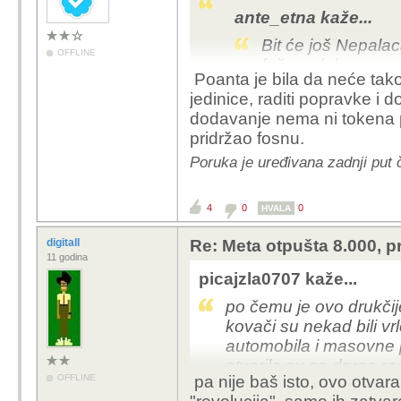
ante_etna kaže...
Bit će još Nepalac
OFFLINE
fušere dok ovo za
Poanta je bila da neće tako
domovima, keramič
jedinice, raditi popravke i 
dodavanje nema ni tokena 
Serviser sam klima-ure
pridržao fosnu.
zemalja šta je uvedena
pričam o splitu i okoli
Poruka je uređivana zadnji put 
4
0
0
HVALA
digitall
Re: Meta otpušta 8.000, p
11 godina
picajzla0707 kaže...
po čemu je ovo drukči
kovači su nekad bili vr
automobila i masovne pro
otvorila su se druga r
OFFLINE
pa nije baš isto, ovo otvara