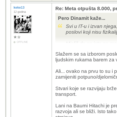
keke13
Re: Meta otpušta 8.000, p
12 godina
Pero Dinamit kaže...
Svi u IT-u i izvan njega
poslovi koji nisu fizikali
OFFLINE
Misliš da se isto ne m
trgovcima, prodavačim
Slažem se sa izborom poslov
Project manager, QA, bu
ljudskim rukama barem za v
"sigurni"? How yes no.
Ali... ovako na prvu to su i 
zamijeniti potpuno/djelomič
Stvari koje se razvijaju br
transport.
Lani na Baumi Hitachi je pr
razvoja ali se bliži. Isto ta