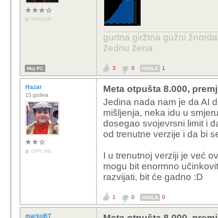
OFFLINE
gurtna giržtna gužni žnorda
žednu žena
3
0
1
Moj PC
HVALA
Hazar
Meta otpušta 8.000, premj
15 godina
Jedina nada nam je da AI do
mišljenja, neka idu u smjeru
dosegao svojevrsni limit i 
od trenutne verzije i da bi
OFFLINE
I u trenutnoj verziji je već ov
mogu bit enormno učinkoviti
razvijati, bit će gadno :D
1
0
0
HVALA
markoBT
Meta otpušta 8.000, premj