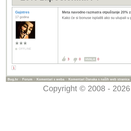
Gajotres
Meta navodno razmatra otpuštanje 20% z
17 godina
Kako će si bonuse isplatiti ako su ulupali u 
OFFLINE
3
0
0
HVALA
1
Bug.hr
»
Forum
»
Komentari s weba
»
Komentari članaka s naših web stranica
Copyright © 2008 - 2026 