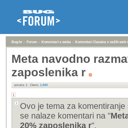
Bug.hr
»
Forum
»
Komentari s weba
»
Komentari članaka s naših web 
Meta navodno razmat
zaposlenika r
poruka:
1
|
čitano:
1.840
1
Ovo je tema za komentiranje 
se nalaze komentari na "
Meta
20% zaposlenika r
".