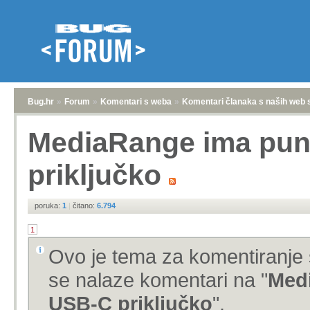
Bug.hr
»
Forum
»
Komentari s weba
»
Komentari članaka s naših web 
MediaRange ima punj
priključko
poruka:
1
|
čitano:
6.794
1
Ovo je tema za komentiranje 
se nalaze komentari na "
Medi
USB-C priključko
".