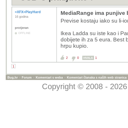
=XFX=PlayHard
MediaRange ima punjive b
16 godina
Previse kostaju iako su li-i
protjeran
Ikea Ladda su iste kao i Pa
OFFLINE
dobijete ih za 5 eura. Best b
hrpu kupio.
2
0
1
HVALA
1
Bug.hr
»
Forum
»
Komentari s weba
»
Komentari članaka s naših web stranica
Copyright © 2008 - 2026 