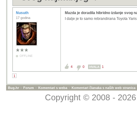
Nusuth
Mazda je doradila hibridno izdanje svog 
17 godina
I dalje je to samo rebrandirana Toyota Yaris 
OFFLINE
4
0
1
HVALA
1
Bug.hr
»
Forum
»
Komentari s weba
»
Komentari članaka s naših web stranica
Copyright © 2008 - 2026 