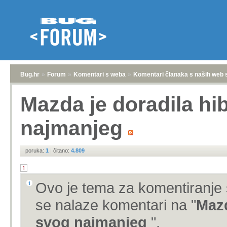
Bug.hr
»
Forum
»
Komentari s weba
»
Komentari članaka s naših web 
Mazda je doradila hi
najmanjeg
poruka:
1
|
čitano:
4.809
1
Ovo je tema za komentiranje 
se nalaze komentari na "
Mazd
svog najmanjeg
".