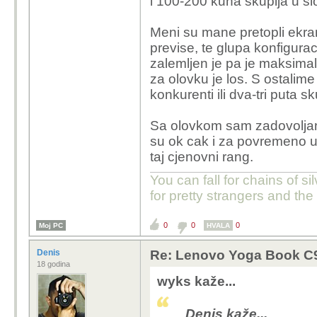
i 100-200 kuna skuplja u s
Meni su mane pretopli ekra
previse, te glupa konfigurac
zalemljen je pa je maksima
za olovku je los. S ostalim
konkurenti ili dva-tri puta s
Sa olovkom sam zadovoljan,
su ok cak i za povremeno up
taj cjenovni rang.
You can fall for chains of si
for pretty strangers and th
0
0
0
Moj PC
HVALA
Denis
Re: Lenovo Yoga Book C930
18 godina
wyks kaže...
Denis kaže...