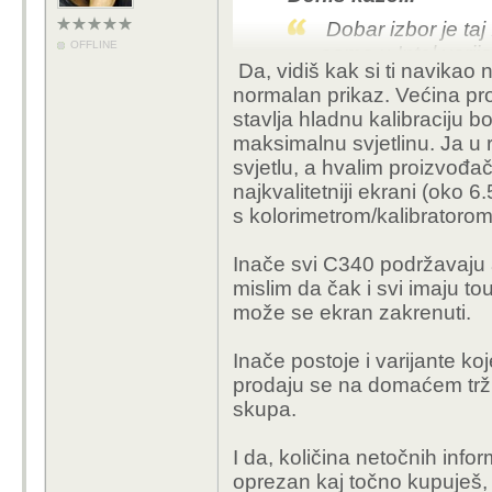
Dobar izbor je taj
OFFLINE
samo u Intel varij
Da, vidiš kak si ti navikao
preko eKupi? Bila 
normalan prikaz. Većina pr
davali su i Lenovo
stavlja hladnu kalibraciju b
naknadno). Jedino 
maksimalnu svjetlinu. Ja u
svjetlu, a hvalim proizvođač
Tocno taj i tocno ta akc
najkvalitetniji ekrani (oko 6
s kolorimetrom/kalibratoro
Ono sto me uzasno nerv
tj. ja sam morao, istra
Inače svi C340 podržavaju 
uzeti jer sam se htio 
mislim da čak i svi imaju to
nabavljanja olovke - ko
može se ekran zakrenuti.
Lenovo ima istu seriju -
Inače postoje i varijante k
sa olovkom - tu verzij
prodaju se na domaćem trži
sam cak bio u Lenovo 
skupa.
razocaralo me da nisu im
koji modeli podrzavaju
I da, količina netočnih infor
problem. Nevjerojatna m
oprezan kaj točno kupuješ, 
stranicama prodavaca,