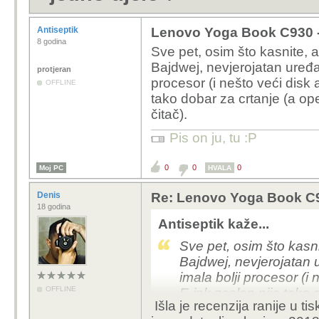
Antiseptik
Lenovo Yoga Book C930 - T
8 godina
Sve pet, osim što kasnite, 
Bajdwej, nevjerojatan uređaj
protjeran
procesor (i nešto veći disk
OFFLINE
tako dobar za crtanje (a ope
čitač).
Pis on ju, tu :P
0
0
0
Moj PC
HVALA
Denis
Re: Lenovo Yoga Book C930
18 godina
Antiseptik kaže...
Sve pet, osim što kasni
Bajdwej, nevjerojatan u
imala bolji procesor (i
OFFLINE
E-ink zaslon nije tako 
Išla je recenzija ranije u ti
prednosti jer izrsno mij