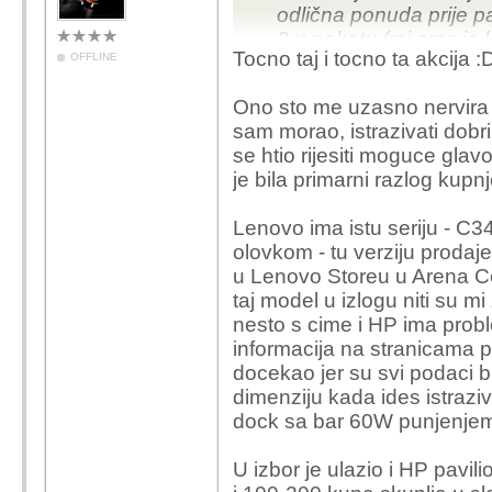
odlična ponuda prije p
2 u paketu (mi smo je k
Tocno taj i tocno ta akcija :
OFFLINE
baterija.
Ono sto me uzasno nervira k
sam morao, istrazivati dobr
se htio rijesiti moguce gla
je bila primarni razlog kupnj
Lenovo ima istu seriju - C340
olovkom - tu verziju proda
u Lenovo Storeu u Arena Ce
taj model u izlogu niti su mi
nesto s cime i HP ima probl
informacija na stranicama 
docekao jer su svi podaci b
dimenziju kada ides istrazi
dock sa bar 60W punjenje
U izbor je ulazio i HP pavili