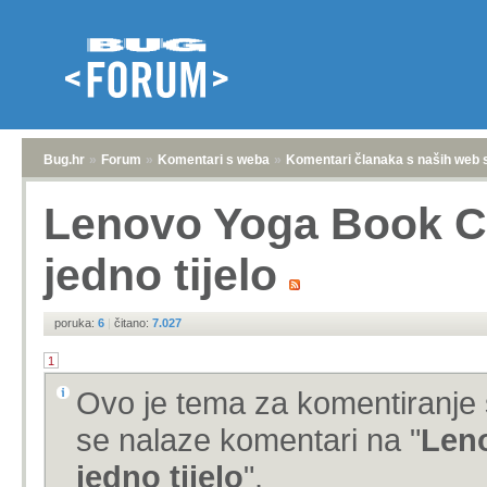
Bug.hr
»
Forum
»
Komentari s weba
»
Komentari članaka s naših web 
Lenovo Yoga Book C93
jedno tijelo
poruka:
6
|
čitano:
7.027
1
Ovo je tema za komentiranje 
se nalaze komentari na "
Leno
jedno tijelo
".