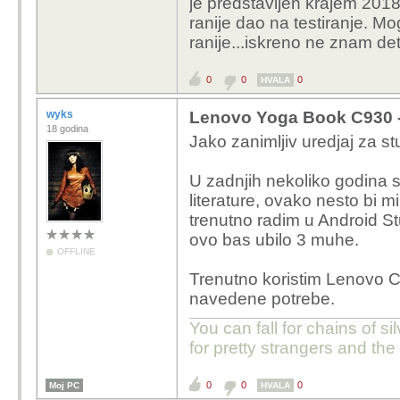
je predstavljen krajem 201
ranije dao na testiranje. M
ranije...iskreno ne znam det
0
0
0
HVALA
wyks
Lenovo Yoga Book C930 - T
18 godina
Jako zanimljiv uredjaj za st
U zadnjih nekoliko godina s
literature, ovako nesto bi m
trenutno radim u Android Stud
ovo bas ubilo 3 muhe.
OFFLINE
Trenutno koristim Lenovo 
navedene potrebe.
You can fall for chains of si
for pretty strangers and th
0
0
0
Moj PC
HVALA