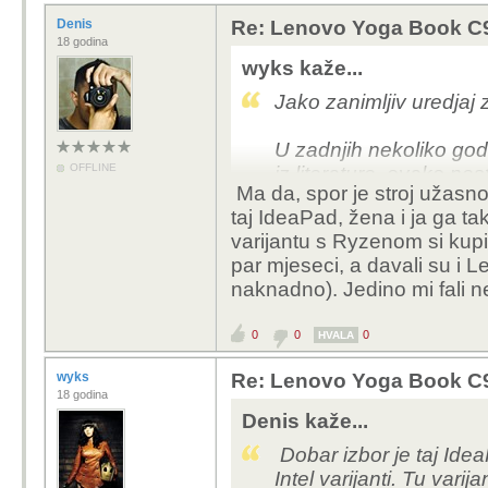
Denis
Re: Lenovo Yoga Book C930
18 godina
wyks kaže...
Jako zanimljiv uredjaj 
U zadnjih nekoliko god
OFFLINE
iz literature, ovako nes
Ma da, spor je stroj užasno
eto trenutno radim u And
taj IdeaPad, žena i ja ga ta
Illustratoru, pa bi mi 
varijantu s Ryzenom si kupi
par mjeseci, a davali su i 
Trenutno koristim Len
naknadno). Jedino mi fali ne
pokriva navedene potr
0
0
0
HVALA
wyks
Re: Lenovo Yoga Book C930
18 godina
Denis kaže...
Dobar izbor je taj Ide
Intel varijanti. Tu var