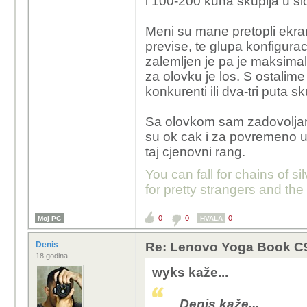
i 100-200 kuna skuplja u s
Meni su mane pretopli ekra
previse, te glupa konfigurac
zalemljen je pa je maksima
za olovku je los. S ostalim
konkurenti ili dva-tri puta s
Sa olovkom sam zadovoljan,
su ok cak i za povremeno up
taj cjenovni rang.
You can fall for chains of si
for pretty strangers and th
0
0
0
Moj PC
HVALA
Denis
Re: Lenovo Yoga Book C930
18 godina
wyks kaže...
Denis kaže...