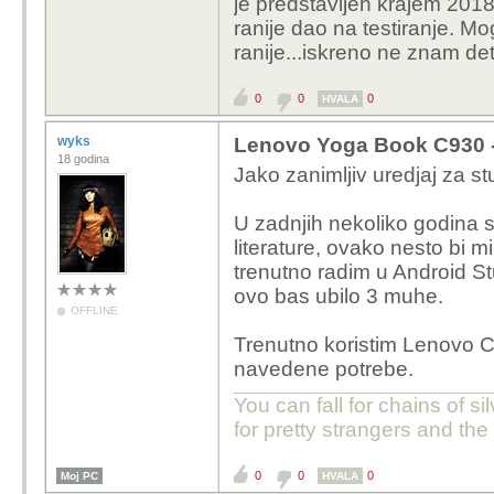
je predstavljen krajem 201
ranije dao na testiranje. M
ranije...iskreno ne znam det
0
0
0
HVALA
wyks
Lenovo Yoga Book C930 - T
18 godina
Jako zanimljiv uredjaj za st
U zadnjih nekoliko godina s
literature, ovako nesto bi m
trenutno radim u Android Stud
ovo bas ubilo 3 muhe.
OFFLINE
Trenutno koristim Lenovo 
navedene potrebe.
You can fall for chains of si
for pretty strangers and th
0
0
0
Moj PC
HVALA