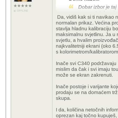
Dobar izbor je taj
OFFLINE
samo u Intel varij
Da, vidiš kak si ti navikao
preko eKupi? Bila 
normalan prikaz. Većina pr
davali su i Lenovo
stavlja hladnu kalibraciju b
naknadno). Jedino 
maksimalnu svjetlinu. Ja u
svjetlu, a hvalim proizvođač
Tocno taj i tocno ta akc
najkvalitetniji ekrani (oko 6
s kolorimetrom/kalibratoro
Ono sto me uzasno nerv
tj. ja sam morao, istra
Inače svi C340 podržavaju 
uzeti jer sam se htio 
mislim da čak i svi imaju to
nabavljanja olovke - ko
može se ekran zakrenuti.
Lenovo ima istu seriju -
Inače postoje i varijante k
sa olovkom - tu verzij
prodaju se na domaćem trži
sam cak bio u Lenovo 
skupa.
razocaralo me da nisu im
koji modeli podrzavaju
I da, količina netočnih infor
problem. Nevjerojatna m
oprezan kaj točno kupuješ, 
stranicama prodavaca,