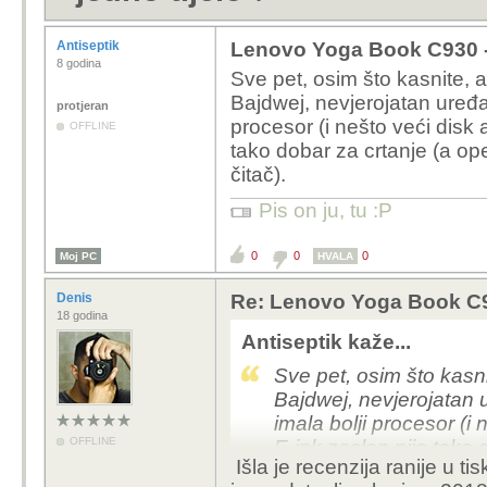
Antiseptik
Lenovo Yoga Book C930 - T
8 godina
Sve pet, osim što kasnite, 
Bajdwej, nevjerojatan uređaj
protjeran
procesor (i nešto veći disk
OFFLINE
tako dobar za crtanje (a ope
čitač).
Pis on ju, tu :P
0
0
0
Moj PC
HVALA
Denis
Re: Lenovo Yoga Book C930
18 godina
Antiseptik kaže...
Sve pet, osim što kasni
Bajdwej, nevjerojatan u
imala bolji procesor (i
OFFLINE
E-ink zaslon nije tako 
Išla je recenzija ranije u ti
prednosti jer izrsno mij