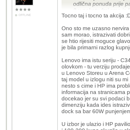
odlična ponuda prije p
2 u paketu (mi smo je k
Tocno taj i tocno ta akcija :
OFFLINE
baterija.
Ono sto me uzasno nervira k
sam morao, istrazivati dobr
se htio rijesiti moguce gla
je bila primarni razlog kupnj
Lenovo ima istu seriju - C340
olovkom - tu verziju proda
u Lenovo Storeu u Arena Ce
taj model u izlogu niti su mi
nesto s cime i HP ima probl
informacija na stranicama 
docekao jer su svi podaci b
dimenziju kada ides istrazi
dock sa bar 60W punjenje
U izbor je ulazio i HP pavili