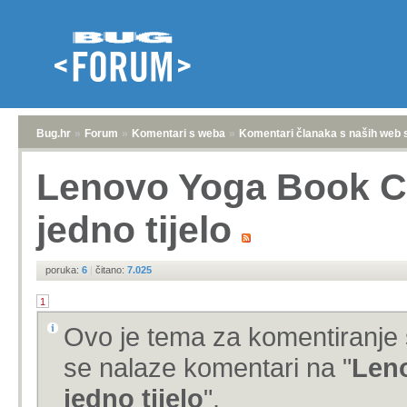
Bug.hr
»
Forum
»
Komentari s weba
»
Komentari članaka s naših web 
Lenovo Yoga Book C93
jedno tijelo
poruka:
6
|
čitano:
7.025
1
Ovo je tema za komentiranje 
se nalaze komentari na "
Leno
jedno tijelo
".