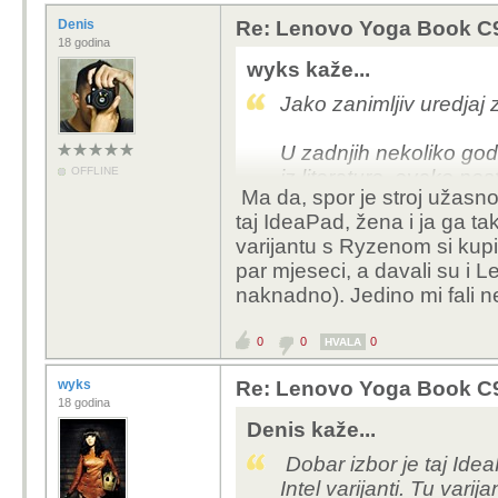
Denis
Re: Lenovo Yoga Book C930
18 godina
wyks kaže...
Jako zanimljiv uredjaj 
U zadnjih nekoliko god
OFFLINE
iz literature, ovako nes
Ma da, spor je stroj užasno
eto trenutno radim u And
taj IdeaPad, žena i ja ga ta
Illustratoru, pa bi mi 
varijantu s Ryzenom si kupi
par mjeseci, a davali su i 
Trenutno koristim Len
naknadno). Jedino mi fali ne
pokriva navedene potr
0
0
0
HVALA
wyks
Re: Lenovo Yoga Book C930
18 godina
Denis kaže...
Dobar izbor je taj Ide
Intel varijanti. Tu var