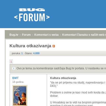
Bug.hr
»
Forum
»
Komentari s weba
»
Komentari članaka s naših web 
Kultura otkazivanja
poruka:
1
|
čitano:
4.888
1
Ovo je tema za komentiranje sadržaja Bug.hr portala. U nastavku se n
BMT
Kultura otkazivanja
18 godina
"
da se pri prijemu na studij, napredovanju i f
DEI),
"
Problem s ovime je kao i kod svih kvota da z
dobar.
U Hrvatskoj se to vidi na brojnim primjerima
manjine (i nisam tu nabrojao sve).