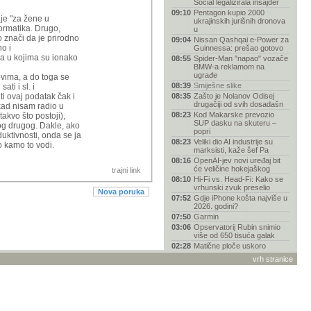
Social legalizirala insajder
09:10
Pentagon kupio 2000
ije "za žene u
ukrajinskih jurišnih dronova
formatika. Drugo,
u
o znači da je prirodno
09:04
Nissan Qashqai e-Power za
o i
Guinnessa: prešao gotovo
ma u kojima su ionako
08:55
Spider-Man "napao" vozače
BMW-a reklamom na
ugrađe
lovima, a do toga se
08:39
Smiješne slike
ti i sl. i
iti ovaj podatak čak i
08:35
Zašto je Nolanov Odisej
drugačiji od svih dosadašn
kad nisam radio u
08:23
Kod Makarske prevozio
takvo što postoji),
SUP dasku na skuteru –
kog drugog. Dakle, ako
popri
uktivnosti, onda se ja
08:23
Veliki dio AI industrije su
o kamo to vodi.
marksisti, kaže šef Pa
08:16
OpenAI-jev novi uređaj bit
će veličine hokejaškog
trajni link
08:10
Hi-Fi vs. Head-Fi: Kako se
vrhunski zvuk preselio
Nova poruka
07:52
Gdje iPhone košta najviše u
2026. godini?
07:50
Garmin
03:06
Opservatorij Rubin snimio
više od 650 tisuća galak
02:28
Matične ploče uskoro
poskupljuju za 50 %?
vrh stranice
02:23
AI drži američko
gospodarstvo, ali to je
njegova n
01:19
Je li više došao kraj
fantazije „svi-mogu-biti-pro
01:09
Rusija ubrzava raspad