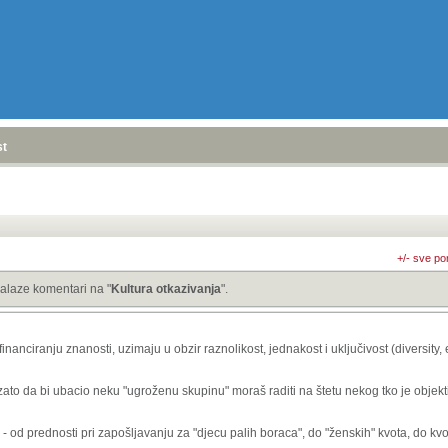
stranica
»
+/- sve po
alaze komentari na "
Kultura otkazivanja
".
inanciranju znanosti, uzimaju u obzir raznolikost, jednakost i uključivost (diversity, 
ato da bi ubacio neku "ugroženu skupinu" moraš raditi na štetu nekog tko je objekti
 - od prednosti pri zapošljavanju za "djecu palih boraca", do "ženskih" kvota, do k