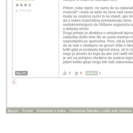
Pritom, neke mjere, ne samo da su nakaradne
OFFLINE
znanosti" i onda se kaže da žene radi ravnoza
mada na osobnoj razini to ne vrijedi, ako ima
da u nekim znanostima prevladavaju žene, a
nediskriminirajuće da Oriflame organizira na
u debeloj većini.
Drugi primjer je direktiva o odsutnosti tajn
zaključka došlo time što se uzela srednja vr
raspodijelila po spolovima. Prvo, niti je sredn
da se radi o medijanu ne govori ništa o ist
tvrtki gdje je postojala tajnost plaća, ali to 
nego je dovelo do toga da ako ćeš raditi viš
je već na primjeru utvrđeno da ovakva legi
pitam koliko glupi mogu biti naši zakonodavc
3
0
1
Moj PC
HVALA
1
Bug.hr
»
Forum
»
Komentari s weba
»
Komentari članaka s naših web stranica