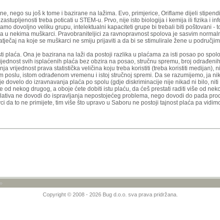
, nego su još k tome i bazirane na lažima. Evo, primjerice, Oriflame dijeli stipend
stupljenosti treba poticati u STEM-u. Prvo, nije isto biologija i kemija ili fizika i in
mo dovoljno veliku grupu, intelektualni kapaciteti grupe bi trebali biti poštovani - t
 u nekima muškarci. Pravobraniteljici za ravnopravnost spolova je sasvim normaln
tječaj na koje se muškarci ne smiju prijaviti a da bi se stimulirale žene u područji
osti plaća. Ona je bazirana na laži da postoji razlika u plaćama za isti posao po spo
ijednost svih isplaćenih plaća bez obzira na posao, stručnu spremu, broj odrađenih sa
ja vrijednost prava statistička veličina koju treba koristiti (treba koristiti medijan), n
om poslu, istom odrađenom vremenu i istoj stručnoj spremi. Da se razumijemo, ja ni
nije dovelo do izravnavanja plaća po spolu (gdje diskriminacije nije nikad ni bilo, niti 
e od nekog drugog, a oboje ćete dobiti istu plaću, da ćeš prestati raditi više od ne
slativa ne dovodi do ispravljanja nepostojećeg problema, nego dovodi do pada prod
i da to ne primijete, tim više što upravo u Saboru ne postoji tajnost plaća pa vidim
»
Copyright © 2008 - 2026 Bug d.o.o. sva prava pridržana.