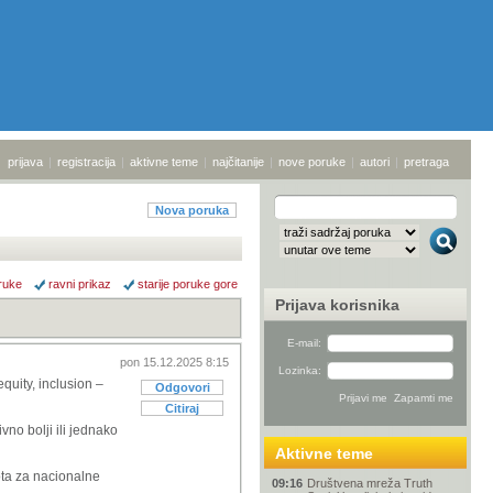
prijava
|
registracija
|
aktivne teme
|
najčitanije
|
nove poruke
|
autori
|
pretraga
Nova poruka
ruke
ravni prikaz
starije poruke gore
Prijava korisnika
E-mail:
pon 15.12.2025 8:15
Lozinka:
equity, inclusion
–
Odgovori
Citiraj
vno bolji ili jednako
Aktivne teme
vota za nacionalne
09:16
Društvena mreža Truth