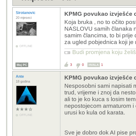
Sirotanovic
KPMG povukao izvješće o A
20 mjeseci
Koja bruka , no to očito po
NASLOVU samih članaka na
samim člancima, to bi prije
za ugled pobjednica koji je 
OFFLINE
Budi promjena koju želiš 
3
0
1
Moj PC
HVALA
Ante
KPMG povukao izvješće o A
18 godina
Nesposobni sami napisati mak
trud, vrijeme i znoj da nes
ali to je ko kuca s losim te
nepostojecom armaturom i o
urusi ko kula od karata.
OFFLINE
Sve je dobro dok AI pise pr