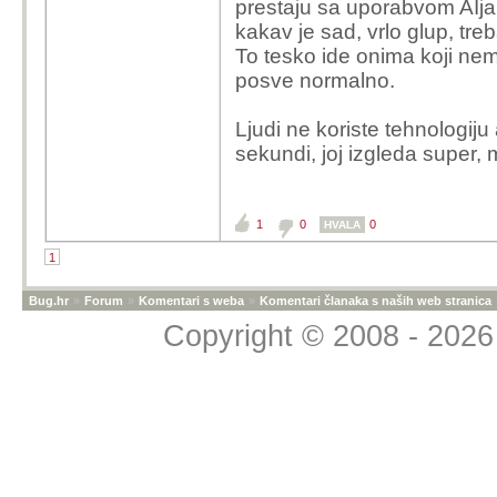
prestaju sa uporabvom AIja,
kakav je sad, vrlo glup, treb
To tesko ide onima koji nem
posve normalno.
Ljudi ne koriste tehnologiju
sekundi, joj izgleda super, 
1
0
0
HVALA
1
Bug.hr
»
Forum
»
Komentari s weba
»
Komentari članaka s naših web stranica
Copyright © 2008 - 2026 