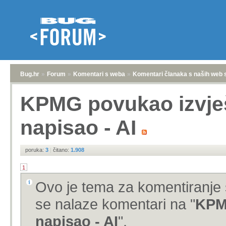
Bug.hr
»
Forum
»
Komentari s weba
»
Komentari članaka s naših web 
KPMG povukao izvješć
napisao - AI
poruka:
3
|
čitano:
1.908
1
Ovo je tema za komentiranje 
se nalaze komentari na "
KPMG
napisao - AI
".