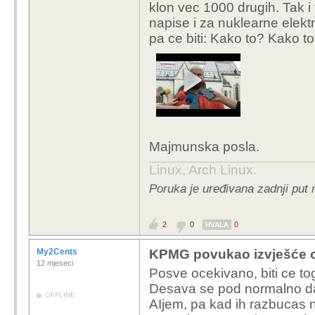
klon vec 1000 drugih. Tak i
napise i za nuklearne elekt
pa ce biti: Kako to? Kako t
Majmunska posla.
Linux, Arch Linux.
Poruka je uređivana zadnji put 
2
0
0
HVALA
My2Cents
KPMG povukao izvješće o A
12 mjeseci
Posve ocekivano, biti ce tog
Desava se pod normalno da
OFFLINE
AIjem, pa kad ih razbucas n