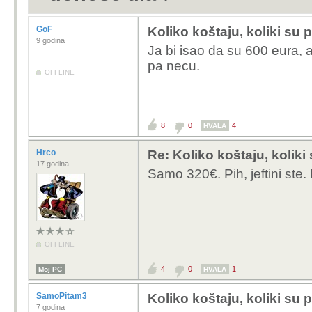
GoF
Koliko koštaju, koliki su 
9 godina
Ja bi isao da su 600 eura, 
pa necu.
OFFLINE
8
0
4
HVALA
Hrco
Re: Koliko koštaju, koliki
17 godina
Samo 320€. Pih, jeftini ste. 
OFFLINE
4
0
1
Moj PC
HVALA
SamoPitam3
Koliko koštaju, koliki su 
7 godina