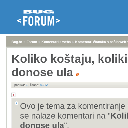
Bug.hr
»
Forum
»
Komentari s weba
»
Komentari članaka s naših web 
Koliko koštaju, koliki
donose ula
poruka:
6
|
čitano:
4.212
1
Ovo je tema za komentiranje 
se nalaze komentari na "
Koli
donose ula
".