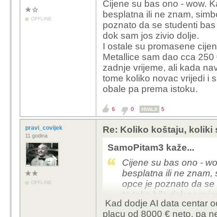
Cijene su bas ono - wow. Ka
besplatna ili ne znam, simb
OFFLINE
poznato da se studenti bas 
dok sam jos zivio dolje.
I ostale su promasene cije
Metallice sam dao cca 250 €
zadnje vrijeme, ali kada nav
tome koliko novac vrijedi i 
obale pa prema istoku.
6
0
5
HVALA
pravi_covijek
Re: Koliko koštaju, koliki
11 godina
SamoPitam3 kaže...
Cijene su bas ono - wow
besplatna ili ne znam,
opce je poznato da se 
OFFLINE
to tako bilo dok sam jos
Kad dodje AI data centar od
I ostale su promasene
placu od 8000
€ neto, pa ne
koncerta Metallice sa