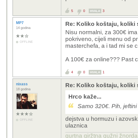
sam rijetko dolje u zad
5
0
3
HVALA
da su se ljudi izgubili 
kako koga sto vise ope
MP7
Re: Koliko koštaju, koliki
14 godina
Nisu normalni, za 300€ ima 
pokriveno, cijeli menu od p
OFFLINE
masterchefa, a i tad mi se c
A 100€ za online??? Past c
4
0
1
HVALA
nixass
Re: Koliko koštaju, koliki
18 godina
Hrco kaže...
Samo 320€. Pih, jeftini 
dejstva u hormuzu i azovsk
OFFLINE
ulaznica
gurtna giržtna gužni žnorda