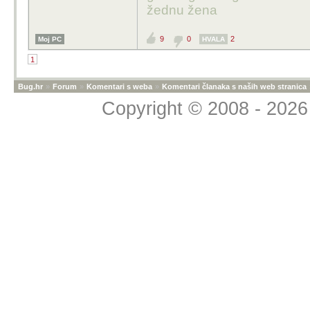
žednu žena
9
0
2
Moj PC
HVALA
1
Bug.hr
»
Forum
»
Komentari s weba
»
Komentari članaka s naših web stranica
Copyright © 2008 - 2026 