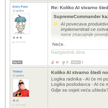
Entry Point
Re: Koliko AI stvarno šte
12 godina
SupremeCommander kaž
AI povecava produktivn
implementirati ce ostvar
nece znacajnije promije
dostupnije i zivotni 
OFFLINE
Neće.
Nadglednik dina
19
0
1
Moj PC
HVALA
Thinker
Koliko AI stvarno štedi n
12 godina
Logika radnika - AI će mi p
Logika poslodavca - AI će m
Gdje se osjeti veća ušted
OFFLINE