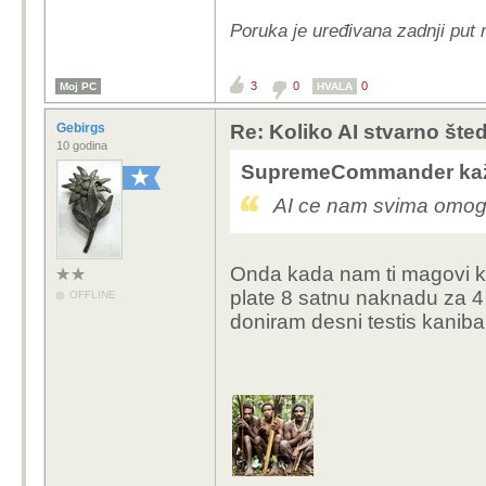
Poruka je uređivana zadnji pu
3
0
0
Moj PC
HVALA
Gebirgs
Re: Koliko AI stvarno šte
10 godina
SupremeCommander kaž
AI ce nam svima omoguc
Onda kada nam ti magovi ko
plate 8 satnu naknadu za 
OFFLINE
doniram desni testis kani