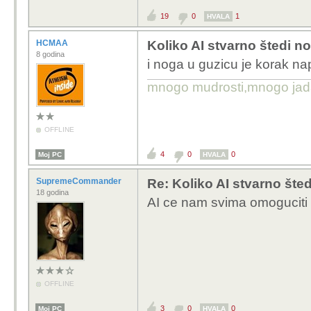
19
0
1
HVALA
HCMAA
Koliko AI stvarno štedi n
8 godina
i noga u guzicu je korak na
mnogo mudrosti,mnogo jada..
OFFLINE
4
0
0
Moj PC
HVALA
SupremeCommander
Re: Koliko AI stvarno šte
18 godina
AI ce nam svima omoguciti 4
OFFLINE
3
0
0
Moj PC
HVALA