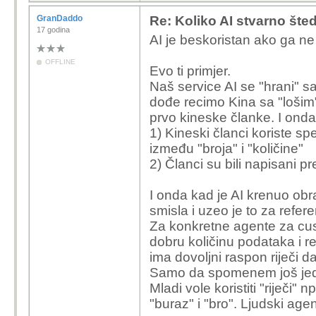
GranDaddo
Re: Koliko AI stvarno šte
17 godina
AI je beskoristan ako ga n
OFFLINE
Evo ti primjer.
Naš service AI se "hrani" s
dođe recimo Kina sa "lošim"
prvo kineske članke. I onda 
1) Kineski članci koriste spe
između "broja" i "količine"
2) Članci su bili napisani pr
I onda kad je AI krenuo obra
smisla i uzeo je to za refer
Za konkretne agente za cus
dobru količinu podataka i re
ima dovoljni raspon riječi 
Samo da spomenem još jednu
Mladi vole koristiti "riječi" 
"buraz" i "bro". Ljudski agen