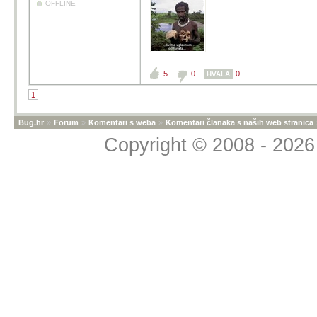
OFFLINE
5
0
0
HVALA
1
Bug.hr
»
Forum
»
Komentari s weba
»
Komentari članaka s naših web stranica
Copyright © 2008 - 2026 