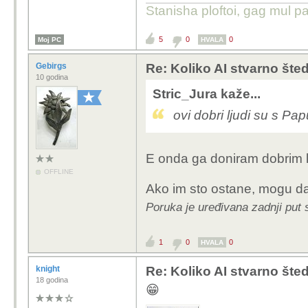
Stanisha ploftoi, gag mul pa
5
0
0
Moj PC
HVALA
Gebirgs
Re: Koliko AI stvarno šte
10 godina
Stric_Jura kaže...
ovi dobri ljudi su s Pa
E onda ga doniram dobrim 
OFFLINE
Ako im sto ostane, mogu d
Poruka je uređivana zadnji put 
1
0
0
HVALA
knight
Re: Koliko AI stvarno šte
18 godina
😁