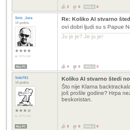
2
0
0
HVALA
Stric_Jura
Re: Koliko AI stvarno šte
16 godina
ovi dobri ljudi su s Papue N
Ju je je? Je ju je!
OFFLINE
4
0
0
Moj PC
HVALA
Solo761
Koliko AI stvarno štedi n
18 godina
Što nije Klarna backtracka
još prošle godine? Hrpa neza
beskoristan.
OFFLINE
0
0
0
Moj PC
HVALA