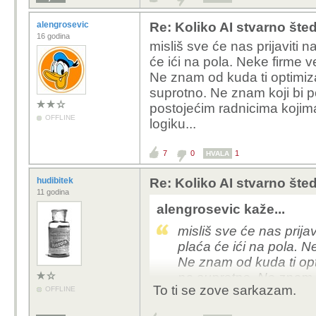
alengrosevic
Re: Koliko AI stvarno šte
16 godina
misliš sve će nas prijaviti
će ići na pola. Neke firme v
Ne znam od kuda ti optimiza
suprotno. Ne znam koji bi 
postojećim radnicima kojima
OFFLINE
logiku...
7
0
1
HVALA
hudibitek
Re: Koliko AI stvarno šte
11 godina
alengrosevic kaže...
misliš sve će nas prij
plaća će ići na pola. N
Ne znam od kuda ti opt
na suprotno. Ne znam k
To ti se zove sarkazam.
OFFLINE
posao postojećim radni
plaću. Ne kužim tu logi