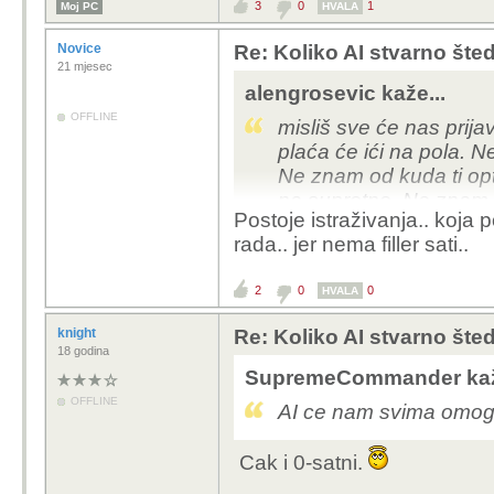
3
0
1
Moj PC
HVALA
Novice
Re: Koliko AI stvarno šte
21 mjesec
alengrosevic kaže...
OFFLINE
misliš sve će nas prij
plaća će ići na pola. N
Ne znam od kuda ti opt
na suprotno. Ne znam k
Postoje istraživanja.. koja 
posao postojećim radni
rada.. jer nema filler sati..
plaću. Ne kužim tu logi
2
0
0
HVALA
knight
Re: Koliko AI stvarno šte
18 godina
SupremeCommander kaž
OFFLINE
AI ce nam svima omoguc
Cak i 0-satni.