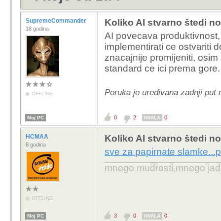
SupremeCommander
Koliko AI stvarno štedi n
18 godina
AI povecava produktivnost,
implementirati ce ostvariti 
znacajnije promijeniti, osim s
standard ce ici prema gore.
Poruka je uređivana zadnji pu
OFFLINE
0
2
0
Moj PC
HVALA
HCMAA
Koliko AI stvarno štedi n
8 godina
sve za papirnate slamke...
mnogo mudrosti,mnogo jada..
OFFLINE
3
0
0
Moj PC
HVALA