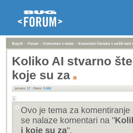
Bug.hr
»
Forum
»
Komentari s weba
»
Komentari članaka s naših web 
Koliko AI stvarno št
koje su za
poruka:
17
|
čitano:
5.562
1
Ovo je tema za komentiranje 
se nalaze komentari na "
Koli
i koje su za
".