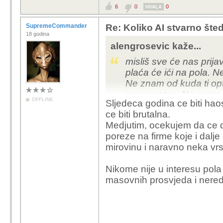
6
0
0
HVALA
SupremeCommander
Re: Koliko AI stvarno šte
18 godina
alengrosevic kaže...
misliš sve će nas prij
plaća će ići na pola. N
Ne znam od kuda ti opt
na suprotno. Ne znam k
OFFLINE
Sljedeca godina ce biti haos
posao postojećim radni
ce biti brutalna.
plaću. Ne kužim tu logi
Medjutim, ocekujem da ce dr
poreze na firme koje i dalje 
mirovinu i naravno neka vr
Nikome nije u interesu pola 
masovnih prosvjeda i nered