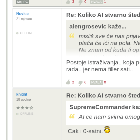
3
0
1
Moj PC
HVALA
Novice
Re: Koliko AI stvarno šte
21 mjesec
alengrosevic kaže...
OFFLINE
misliš sve će nas prij
plaća će ići na pola. N
Ne znam od kuda ti opt
na suprotno. Ne znam k
Postoje istraživanja.. koja 
posao postojećim radni
rada.. jer nema filler sati..
plaću. Ne kužim tu logi
2
0
0
HVALA
knight
Re: Koliko AI stvarno šte
18 godina
SupremeCommander kaž
OFFLINE
AI ce nam svima omoguc
Cak i 0-satni.