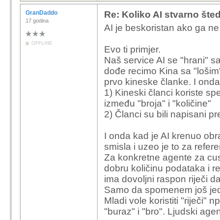
GranDaddo
Re: Koliko AI stvarno šte
17 godina
AI je beskoristan ako ga n
OFFLINE
Evo ti primjer.
Naš service AI se "hrani" s
dođe recimo Kina sa "lošim"
prvo kineske članke. I onda 
1) Kineski članci koriste spe
između "broja" i "količine"
2) Članci su bili napisani pr
I onda kad je AI krenuo obra
smisla i uzeo je to za refer
Za konkretne agente za cus
dobru količinu podataka i re
ima dovoljni raspon riječi 
Samo da spomenem još jednu
Mladi vole koristiti "riječi" 
"buraz" i "bro". Ljudski agen