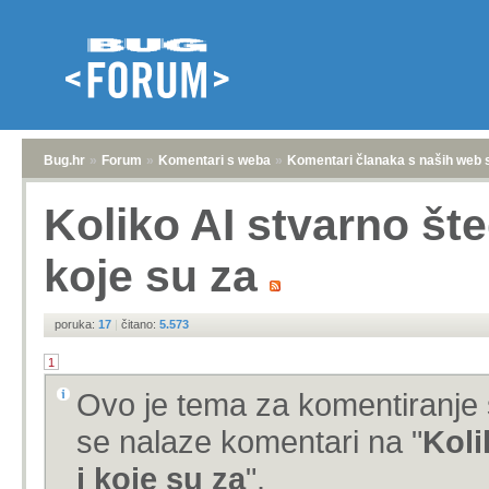
Bug.hr
»
Forum
»
Komentari s weba
»
Komentari članaka s naših web 
Koliko AI stvarno št
koje su za
poruka:
17
|
čitano:
5.573
1
Ovo je tema za komentiranje 
se nalaze komentari na "
Koli
i koje su za
".