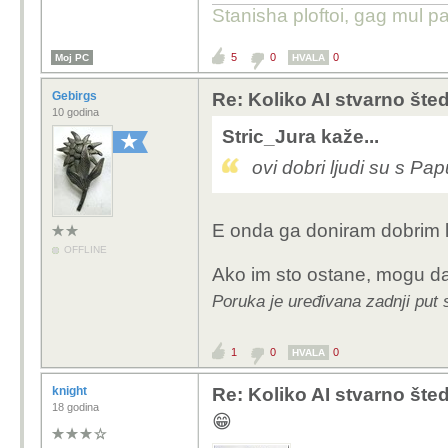
Stanisha ploftoi, gag mul pa
5
0
0
Moj PC
HVALA
Gebirgs
Re: Koliko AI stvarno šte
10 godina
Stric_Jura kaže...
ovi dobri ljudi su s Pa
E onda ga doniram dobrim 
OFFLINE
Ako im sto ostane, mogu d
Poruka je uređivana zadnji put 
1
0
0
HVALA
knight
Re: Koliko AI stvarno šte
18 godina
😁