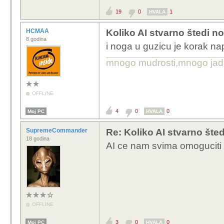
19
0
1
HVALA
HCMAA
Koliko AI stvarno štedi n
8 godina
i noga u guzicu je korak na
mnogo mudrosti,mnogo jada..
OFFLINE
4
0
0
Moj PC
HVALA
SupremeCommander
Re: Koliko AI stvarno šte
18 godina
AI ce nam svima omoguciti 4
OFFLINE
3
0
0
Moj PC
HVALA