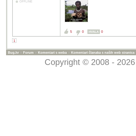
OFFLINE
5
0
0
HVALA
1
Bug.hr
»
Forum
»
Komentari s weba
»
Komentari članaka s naših web stranica
Copyright © 2008 - 2026 