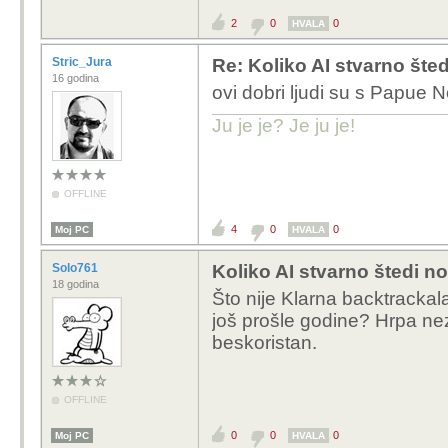
2
0
0
HVALA
Stric_Jura
Re: Koliko AI stvarno šte
16 godina
ovi dobri ljudi su s Papue N
Ju je je? Je ju je!
OFFLINE
4
0
0
Moj PC
HVALA
Solo761
Koliko AI stvarno štedi n
18 godina
Što nije Klarna backtracka
još prošle godine? Hrpa neza
beskoristan.
OFFLINE
0
0
0
Moj PC
HVALA