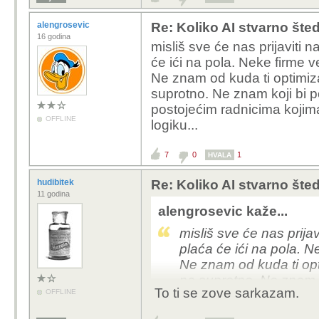
alengrosevic
Re: Koliko AI stvarno šte
16 godina
misliš sve će nas prijaviti
će ići na pola. Neke firme v
Ne znam od kuda ti optimiza
suprotno. Ne znam koji bi 
postojećim radnicima kojima
OFFLINE
logiku...
7
0
1
HVALA
hudibitek
Re: Koliko AI stvarno šte
11 godina
alengrosevic kaže...
misliš sve će nas prij
plaća će ići na pola. N
Ne znam od kuda ti opt
na suprotno. Ne znam k
To ti se zove sarkazam.
OFFLINE
posao postojećim radni
plaću. Ne kužim tu logi