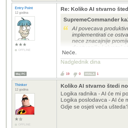
Entry Point
Re: Koliko AI stvarno šte
12 godina
SupremeCommander kaž
AI povecava produktivn
implementirati ce ostvar
nece znacajnije promije
dostupnije i zivotni 
OFFLINE
Neće.
Nadglednik dina
19
0
1
Moj PC
HVALA
Thinker
Koliko AI stvarno štedi n
12 godina
Logika radnika - AI će mi p
Logika poslodavca - AI će m
Gdje se osjeti veća ušted
OFFLINE