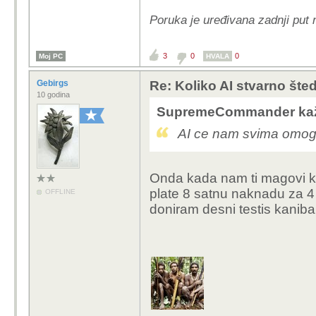
Poruka je uređivana zadnji pu
3
0
0
Moj PC
HVALA
Gebirgs
Re: Koliko AI stvarno šte
10 godina
SupremeCommander kaž
AI ce nam svima omoguc
Onda kada nam ti magovi ko
plate 8 satnu naknadu za 
OFFLINE
doniram desni testis kani