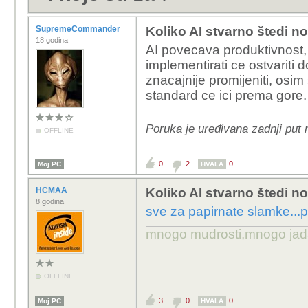
SupremeCommander
Koliko AI stvarno štedi n
18 godina
AI povecava produktivnost,
implementirati ce ostvariti 
znacajnije promijeniti, osim s
standard ce ici prema gore.
Poruka je uređivana zadnji pu
OFFLINE
0
2
0
Moj PC
HVALA
HCMAA
Koliko AI stvarno štedi n
8 godina
sve za papirnate slamke...
mnogo mudrosti,mnogo jada..
OFFLINE
3
0
0
Moj PC
HVALA