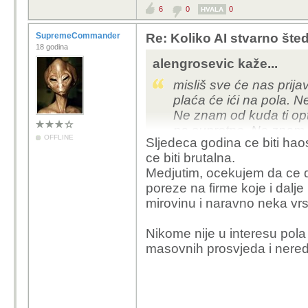
6
0
0
HVALA
SupremeCommander
Re: Koliko AI stvarno šte
18 godina
alengrosevic kaže...
misliš sve će nas prij
plaća će ići na pola. N
Ne znam od kuda ti opt
na suprotno. Ne znam k
OFFLINE
Sljedeca godina ce biti haos
posao postojećim radni
ce biti brutalna.
plaću. Ne kužim tu logi
Medjutim, ocekujem da ce dr
poreze na firme koje i dalje 
mirovinu i naravno neka vr
Nikome nije u interesu pola 
masovnih prosvjeda i nered